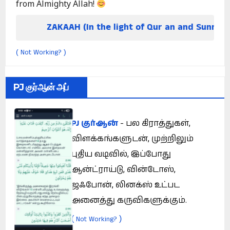
from Almighty Allah!
AKAAH (In the light of Qur an and Sunnah)
Not Working?
(
)
PJ குர்ஆன் அப்
PJ குர்ஆன்
- பல கிராத்துகள்,
விளக்கங்களுடன், முற்றிலும்
புதிய வடிவில், இப்போது
ஆன்ட்ராய்டு, வின்டோஸ்,
ஜஃபோன், லினக்ஸ் உட்பட
அனைத்து கருவிகளுக்கும்.
(
)
Not Working?