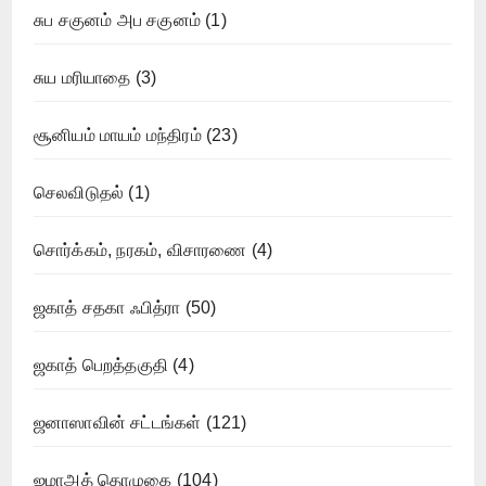
சுப சகுனம் அப சகுனம்
(1)
சுய மரியாதை
(3)
சூனியம் மாயம் மந்திரம்
(23)
செலவிடுதல்
(1)
சொர்க்கம், நரகம், விசாரணை
(4)
ஜகாத் சதகா ஃபித்ரா
(50)
ஜகாத் பெறத்தகுதி
(4)
ஜனாஸாவின் சட்டங்கள்
(121)
ஜமாஅத் தொழுகை
(104)