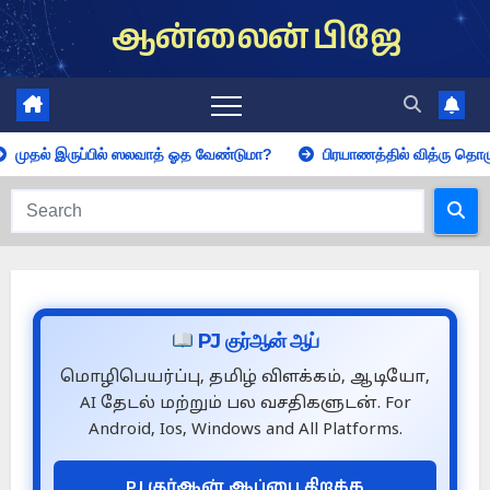
Skip
ஆன்லைன் பிஜே
to
content
்பில் ஸலவாத் ஓத வேண்டுமா?
பிரயாணத்தில் வித்ரு தொழுகையின் அவசிய
PJ குர்ஆன் ஆப்
மொழிபெயர்ப்பு, தமிழ் விளக்கம், ஆடியோ,
AI தேடல் மற்றும் பல வசதிகளுடன். For
Android, Ios, Windows and All Platforms.
PJ குர்ஆன் ஆப்பை திறக்க