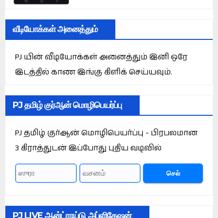
வீடியோக்கள் அனைத்தும்
PJ யின் வீடியோக்கள் அனைத்தும் இனி ஒரே
இடத்தில் காண இங்கு கிளிக் செய்யவும்.
PJ தமிழ் குர்ஆன் மொழிபெயர்ப்பு
PJ தமிழ் குர்ஆன் மொழிபெயர்ப்பு - பிரபலமான
3 கிராத்துடன் இப்போது புதிய வடிவில்
செல்
PJ LIVE ஆன்ட்ராய்டு அப்ளிகேஷன்