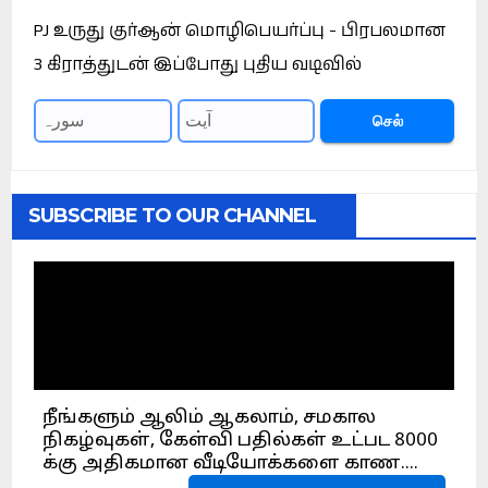
PJ உருது குர்ஆன் மொழிபெயர்ப்பு - பிரபலமான
3 கிராத்துடன் இப்போது புதிய வடிவில்
செல்
SUBSCRIBE TO OUR CHANNEL