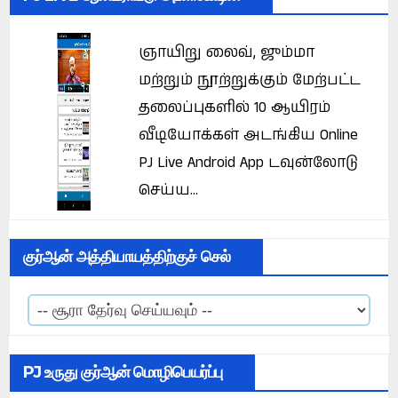
ஞாயிறு லைவ், ஜும்மா
மற்றும் நூற்றுக்கும் மேற்பட்ட
தலைப்புகளில் 10 ஆயிரம்
வீடியோக்கள் அடங்கிய Online
PJ Live Android App டவுன்லோடு
செய்ய...
குர்ஆன் அத்தியாயத்திற்குச் செல்
PJ உருது குர்ஆன் மொழிபெயர்ப்பு