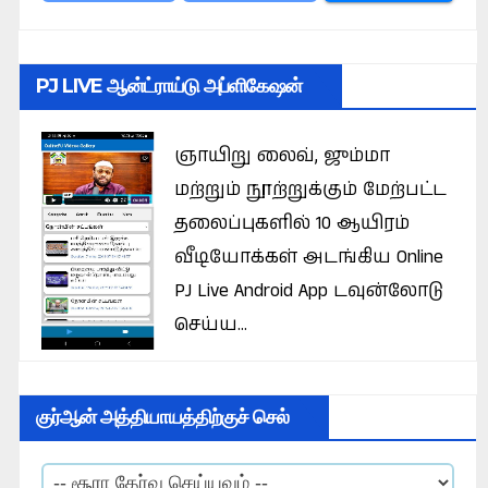
PJ LIVE ஆன்ட்ராய்டு அப்ளிகேஷன்
ஞாயிறு லைவ், ஜும்மா
மற்றும் நூற்றுக்கும் மேற்பட்ட
தலைப்புகளில் 10 ஆயிரம்
வீடியோக்கள் அடங்கிய Online
PJ Live Android App டவுன்லோடு
செய்ய...
குர்ஆன் அத்தியாயத்திற்குச் செல்