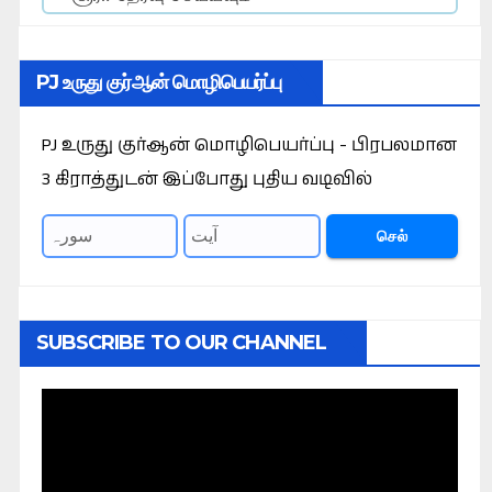
PJ உருது குர்ஆன் மொழிபெயர்ப்பு
PJ உருது குர்ஆன் மொழிபெயர்ப்பு - பிரபலமான
3 கிராத்துடன் இப்போது புதிய வடிவில்
செல்
SUBSCRIBE TO OUR CHANNEL