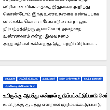
விரிவான விளக்கத்தை இதுவரை அறிந்து
கொண்டோம். இந்த உணவுகளைக் கண்டிப்பாக
விலக்கிக் கொள்ள வேண்டும் என்றாலும்
Prophet Muhammad superior to Jesus?
When we
நிர்பந்தத்திற்கு ஆளானோர் அவற்றை
உண்ணலாம் என்று இவ்வசனம்
அனுமதியளிக்கின்றது. இது பற்றி விரிவாக…
ஆய்வுகள்
குடும்பக்கட்டுப்பாடு
குடும்பவியல்
நவீன பிரச்சனைகள்
நிர்பந்த நிலையில்
விதிவிலக்கு அளிக்கப்பட்டோர்
உயிருக்கு ஆபத்து என்றால் குடும்பக்கட்டுப்பாடு செ
உயிருக்கு ஆபத்து என்றால் குடும்பக்கட்டுப்பாடு