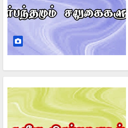
Did Jesus Resurrect on Sunday or Monday?
Is 