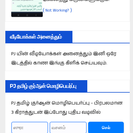
(
)
Not Working?
ேஷன்
ைவி
வீடியோக்கள் அனைத்தும்
PJ யின் வீடியோக்கள் அனைத்தும் இனி ஒரே
இடத்தில் காண இங்கு கிளிக் செய்யவும்.
PJ தமிழ் குர்ஆன் மொழிபெயர்ப்பு
PJ தமிழ் குர்ஆன் மொழிபெயர்ப்பு - பிரபலமான
3 கிராத்துடன் இப்போது புதிய வடிவில்
செல்