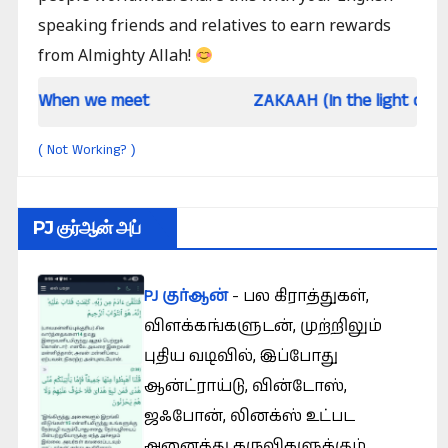
speaking friends and relatives to earn rewards
from Almighty Allah!
 meet
ZAKAAH (In the light of Qur an and Sun
Not Working?
(
)
PJ குர்ஆன் அப்
PJ குர்ஆன்
- பல கிராத்துகள்,
விளக்கங்களுடன், முற்றிலும்
புதிய வடிவில், இப்போது
ஆன்ட்ராய்டு, வின்டோஸ்,
ய்யலாமா?
ஜஃபோன், லினக்ஸ் உட்பட
அனைத்து கருவிகளுக்கும்.