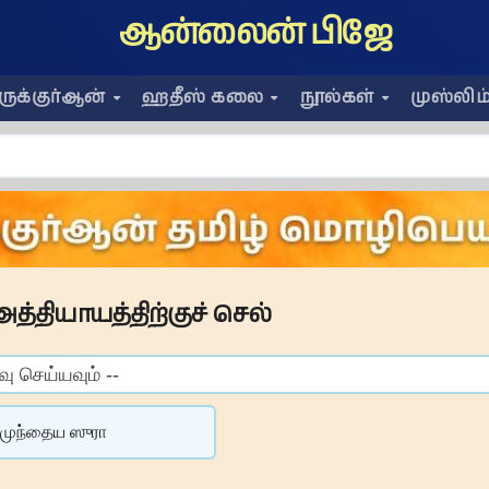
ஆன்லைன் பிஜே
ிருக்குர்ஆன்
ஹதீஸ் கலை
நூல்கள்
முஸ்லிம
அத்தியாயத்திற்குச் செல்
முந்தைய ஸுரா