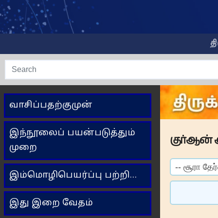
Skip
to
content
த
வாசிப்பதற்குமுன்
இந்நூலைப் பயன்படுத்தும்
குர்ஆன் 
முறை
இம்மொழிபெயர்ப்பு பற்றி…
இது இறை வேதம்