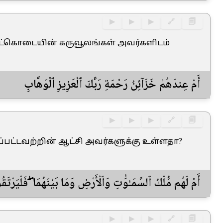
▶
▶
▶
🔗
🗐
ட்கொடையின் கருவூலங்கள் அவர்களிடம்
أَمْ عِندَهُمْ خَزَآئِنُ رَحْمَةِ رَبِّكَ ٱلْعَزِيزِ ٱلْوَهَّابِ
▶
▶
▶
🔗
🗐
ப்பட்டவற்றின் ஆட்சி அவர்களுக்கு உள்ளதா?
أَمْ لَهُم مُّلْكُ ٱلسَّمَـٰوَٰتِ وَٱلْأَرْضِ وَمَا بَيْنَهُمَا ۖ فَلْيَرْتَق
▶
▶
▶
🔗
🗐