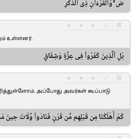
صٓ ۚ وَٱلْقُرْءَانِ ذِى ٱلذِّكْرِ
▶
▶
▶
🔗
🗐
ும் உள்ளனர்.
بَلِ ٱلَّذِينَ كَفَرُوا۟ فِى عِزَّةٍ وَشِقَاقٍ
▶
▶
▶
🔗
🗐
்துள்ளோம். அப்போது அவர்கள் கூப்பாடு
كَمْ أَهْلَكْنَا مِن قَبْلِهِم مِّن قَرْنٍ فَنَادَوا۟ وَّلَاتَ حِينَ م