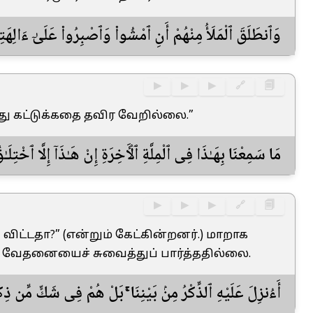
وَٱنطَلَقَ ٱلْمَلَأُ مِنْهُمْ أَنِ ٱمْشُوا۟ وَٱصْبِرُوا۟ عَلَىٰٓ ءَالِهَتِك
▶
▶
▶
🔗
🗐
இது கட்டுக்கதை தவிர வேறில்லை.”
مَا سَمِعْنَا بِهَـٰذَا فِى ٱلْمِلَّةِ ٱلْـَٔاخِرَةِ إِنْ هَـٰذَآ إِلَّا ٱخْتِلَـٰ
▶
▶
▶
🔗
🗐
 விட்டதா?” (என்றும் கேட்கின்றனர்.) மாறாக
 வேதனையைச் சுவைத்துப் பார்த்ததில்லை.
أَءُنزِلَ عَلَيْهِ ٱلذِّكْرُ مِنۢ بَيْنِنَا ۚ بَلْ هُمْ فِى شَكٍّ مِّن ذِ