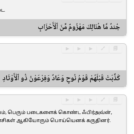
ை.
جُندٌ مَّا هُنَالِكَ مَهْزُومٌ مِّنَ ٱلْأَحْزَابِ
▶
▶
▶
🔗
🗐
كَذَّبَتْ قَبْلَهُمْ قَوْمُ نُوحٍ وَعَادٌ وَفِرْعَوْنُ ذُو ٱلْأَوْتَادِ
▶
▶
▶
🔗
🗐
யம், பெரும் படைகளைக் கொண்ட ஃபிர்அவ்ன்,
ுவாசிகள் ஆகியோரும் பொய்யெனக் கருதினர்.