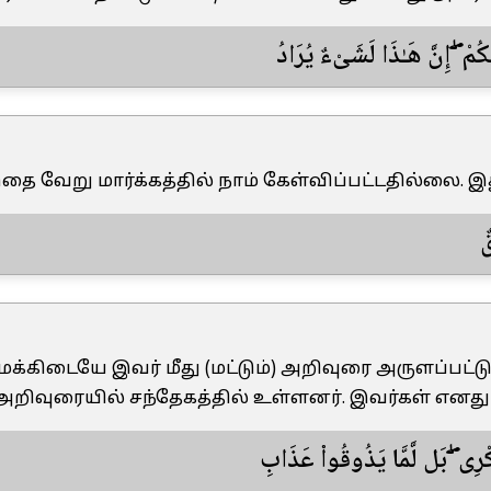
ُمْ ۖ إِنَّ هَـٰذَا لَشَىْءٌ يُرَادُ
“இதை வேறு மார்க்கத்தில் நாம் கேள்விப்பட்டதில்லை. 
قٌ
“நமக்கிடையே இவர் மீது (மட்டும்) அறிவுரை அருளப்பட்டு
றிவுரையில் சந்தேகத்தில் உள்ளனர். இவர்கள் எனது
كْرِى ۖ بَل لَّمَّا يَذُوقُوا۟ عَذَابِ