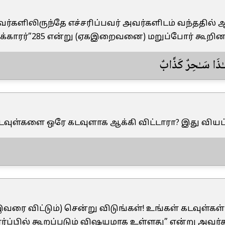
அவர்களிலிருந்தே எச்சரிப்பவர் அவர்களிடம் வந்ததில் 
்காரர்”285 என்று (ஏகஇறைவனை) மறுப்போர் கூறினர
ـٰذَا سَـٰحِرٌ كَذَّابٌ
“கடவுள்களை ஒரே கடவுளாக ஆக்கி விட்டாரா? இது வியப
“(இவரை விட்டும்) சென்று விடுங்கள்! உங்கள் கடவுள
ார்ப்பில் கூறப்படும் விஷயமாக உள்ளது” என்று அவர்கள