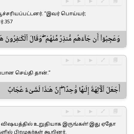
▶
▶
▶
🔗
🗐
ஆச்சரியப்பட்டனர். “இவர் பொய்யர்;
்.357
وَعَجِبُوٓا۟ أَن جَآءَهُم مُّنذِرٌ مِّنْهُمْ ۖ وَقَالَ ٱلْكَـٰفِرُونَ هَ
▶
▶
▶
🔗
🗐
்பான செய்தி தான்.”
أَجَعَلَ ٱلْـَٔالِهَةَ إِلَـٰهًا وَٰحِدًا ۖ إِنَّ هَـٰذَا لَشَىْءٌ عُجَابٌ
▶
▶
▶
🔗
🗐
்கள் விஷயத்தில் உறுதியாக இருங்கள்! இது ஏதோ
ில் பிரமுகர்கள் கூறினர்.