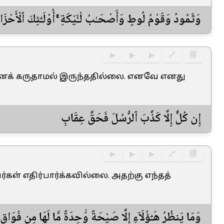
وَثَمُودُ وَقَوْمُ لُوطٍ وَأَصْحَـٰبُ لْـَٔيْكَةِ ۚ أُو۟لَـٰٓئِكَ ٱلْأَحْزَ
▶
▶
▶
🔗
🗐
ெனக் கருதாமல் இருந்ததில்லை. எனவே எனது
إِن كُلٌّ إِلَّا كَذَّبَ ٱلرُّسُلَ فَحَقَّ عِقَابِ
▶
▶
▶
🔗
🗐
்கள் எதிர்பார்க்கவில்லை. அதற்கு எந்தத்
وَمَا يَنظُرُ هَـٰٓؤُلَآءِ إِلَّا صَيْحَةً وَٰحِدَةً مَّا لَهَا مِن فَوَاقٍ