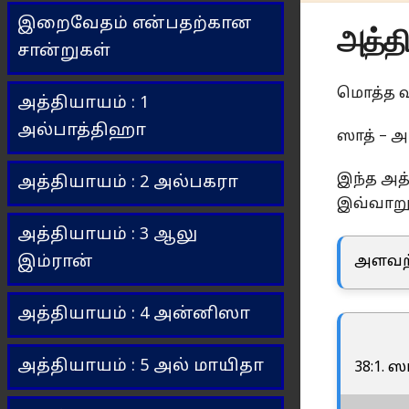
இறைவேதம் என்பதற்கான
அத்தி
சான்றுகள்
மொத்த வ
அத்தியாயம் : 1
அல்பாத்திஹா
ஸாத் – அ
இந்த அத்
அத்தியாயம் : 2 அல்பகரா
இவ்வாறு 
அத்தியாயம் : 3 ஆலு
இம்ரான்
அளவற்
அத்தியாயம் : 4 அன்னிஸா
அத்தியாயம் : 5 அல் மாயிதா
38:1. 