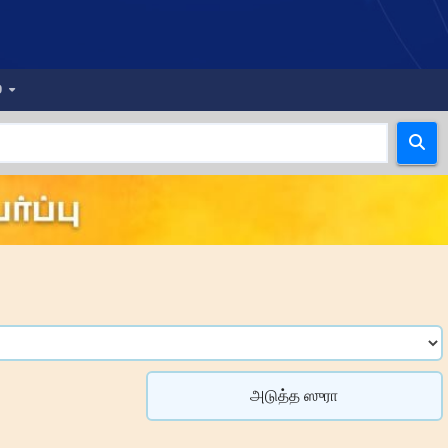
்
அடுத்த ஸுரா