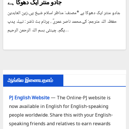
جادو منتر ایک دھوکا ہے
جادو منتر ایک دھوکا ہے *مصنف: مناظر اسلام شیخ پی۔زین العابدین
حفظہ اللہ مترجم: کے۔محمد ناصر عمریؔ ، پرنام بٹ ناشر : نبیلہ پدپ
پگم، چینئی بسم اللہ الرحمن الرحیم…
ஆங்கில இணையதளம்
PJ English Website
— The Online-PJ website is
now available in English for English-speaking
people worldwide. Share this with your English-
speaking friends and relatives to earn rewards