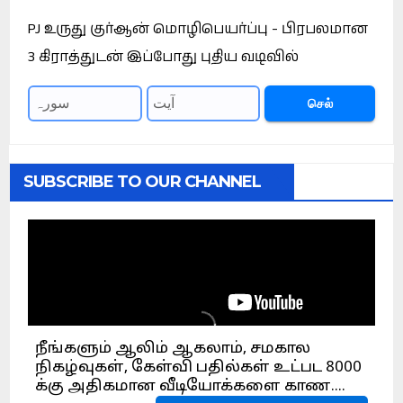
PJ உருது குர்ஆன் மொழிபெயர்ப்பு - பிரபலமான
3 கிராத்துடன் இப்போது புதிய வடிவில்
செல்
SUBSCRIBE TO OUR CHANNEL