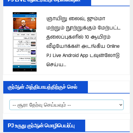
ஞாயிறு லைவ், ஜும்மா
மற்றும் நூற்றுக்கும் மேற்பட்ட
தலைப்புகளில் 10 ஆயிரம்
வீடியோக்கள் அடங்கிய Online
PJ Live Android App டவுன்லோடு
செய்ய...
குர்ஆன் அத்தியாயத்திற்குச் செல்
PJ உருது குர்ஆன் மொழிபெயர்ப்பு