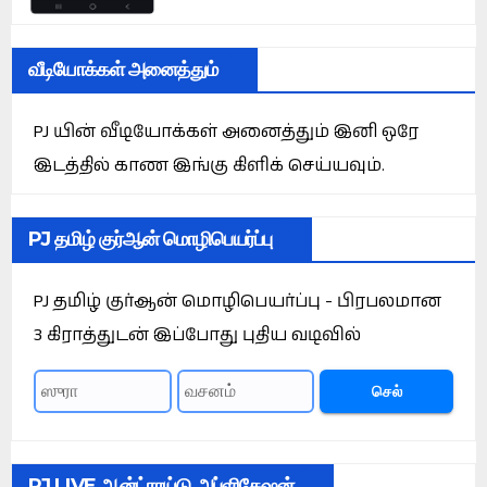
வீடியோக்கள் அனைத்தும்
PJ யின் வீடியோக்கள் அனைத்தும் இனி ஒரே
இடத்தில் காண இங்கு கிளிக் செய்யவும்.
PJ தமிழ் குர்ஆன் மொழிபெயர்ப்பு
PJ தமிழ் குர்ஆன் மொழிபெயர்ப்பு - பிரபலமான
3 கிராத்துடன் இப்போது புதிய வடிவில்
செல்
PJ LIVE ஆன்ட்ராய்டு அப்ளிகேஷன்