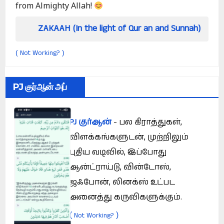
from Almighty Allah!
H (In the light of Qur an and Sunnah)
How can
Not Working?
(
)
PJ குர்ஆன் அப்
PJ குர்ஆன்
- பல கிராத்துகள்,
விளக்கங்களுடன், முற்றிலும்
புதிய வடிவில், இப்போது
ஆன்ட்ராய்டு, வின்டோஸ்,
ஜஃபோன், லினக்ஸ் உட்பட
அனைத்து கருவிகளுக்கும்.
(
)
Not Working?