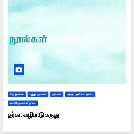
அற்புதங்கள்
உருது நூல்கள்
நூல்கள்
மத்ஹப் தரீக்கா தர்கா
மரணித்தவரின் நிலை
தர்கா வழிபாடு உருது