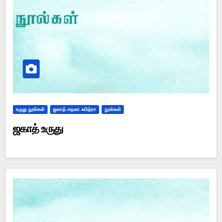
உருது நூல்கள்
ஜகாத் சதகா ஃபித்ரா
நூல்கள்
ஜகாத் உருது