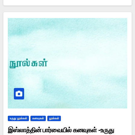
உருது நூல்கள்
கனவுகள்
நூல்கள்
இஸ்லாத்தின் பார்வையில் கனவுகள் -உருது