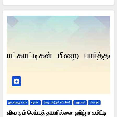
இரு பெருநாட்கள்
நோன்பு
பிறை பார்த்தல் சட்டங்கள்
மறுப்புகள்
விவாதம்
விவாதம் செய்யத் தயாரில்லை- ஹிஜ்ரா கமிட்டி