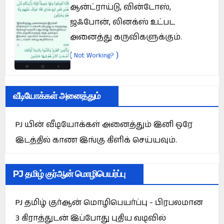
ஆன்ட்ராய்டு, வின்டோஸ்,
ஜஃபோன், லினக்ஸ் உட்பட
அனைத்து கருவிகளுக்கும்.
(
)
Not Working?
வீடியோக்கள் அனைத்தும்
PJ யின் வீடியோக்கள் அனைத்தும் இனி ஒரே
இடத்தில் காண இங்கு கிளிக் செய்யவும்.
PJ தமிழ் குர்ஆன் மொழிபெயர்ப்பு
PJ தமிழ் குர்ஆன் மொழிபெயர்ப்பு - பிரபலமான
3 கிராத்துடன் இப்போது புதிய வடிவில்