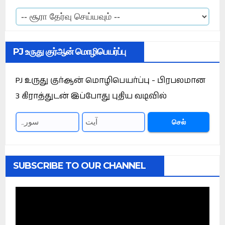
PJ உருது குர்ஆன் மொழிபெயர்ப்பு
PJ உருது குர்ஆன் மொழிபெயர்ப்பு - பிரபலமான
3 கிராத்துடன் இப்போது புதிய வடிவில்
செல்
SUBSCRIBE TO OUR CHANNEL