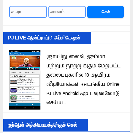
செல்
PJ LIVE ஆன்ட்ராய்டு அப்ளிகேஷன்
ஞாயிறு லைவ், ஜும்மா
மற்றும் நூற்றுக்கும் மேற்பட்ட
தலைப்புகளில் 10 ஆயிரம்
வீடியோக்கள் அடங்கிய Online
PJ Live Android App டவுன்லோடு
செய்ய...
குர்ஆன் அத்தியாயத்திற்குச் செல்