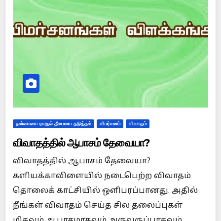
நன்மையை ஏவுதல் தீமையை தடுத்தல்
விமர்சனம்
விவாதம்
விவாதத்தில் ஆபாசம் தேவையா?
விவாதத்தில் ஆபாசம் தேவையா?
களியக்காவிளையில் நடைபெற்ற விவாதம்
தொலைக் காட்சியில் ஒளிபரப்பானது. அதில்
நீங்கள் விவாதம் செய்த சில தலைப்புகள்
மிகவும் ஆபாசமாகவும் அருவருப்பாகவும்