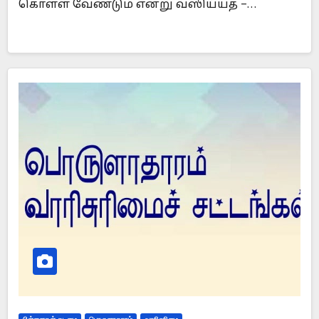
கொள்ள வேண்டும் என்று வஸிய்யத் –…