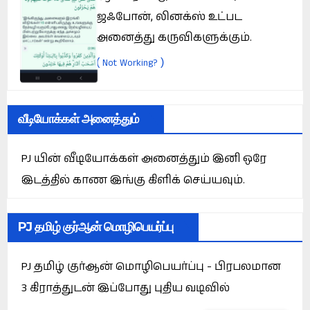
ஜஃபோன், லினக்ஸ் உட்பட
அனைத்து கருவிகளுக்கும்.
(
)
Not Working?
வீடியோக்கள் அனைத்தும்
PJ யின் வீடியோக்கள் அனைத்தும் இனி ஒரே
இடத்தில் காண இங்கு கிளிக் செய்யவும்.
PJ தமிழ் குர்ஆன் மொழிபெயர்ப்பு
PJ தமிழ் குர்ஆன் மொழிபெயர்ப்பு - பிரபலமான
3 கிராத்துடன் இப்போது புதிய வடிவில்