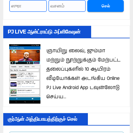
செல்
PJ LIVE ஆன்ட்ராய்டு அப்ளிகேஷன்
ஞாயிறு லைவ், ஜும்மா
மற்றும் நூற்றுக்கும் மேற்பட்ட
தலைப்புகளில் 10 ஆயிரம்
வீடியோக்கள் அடங்கிய Online
PJ Live Android App டவுன்லோடு
செய்ய...
குர்ஆன் அத்தியாயத்திற்குச் செல்