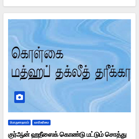
பொருளாதாரம்
வாரிசுரிமை
குர்ஆன் ஹதீஸைக் கொண்டு மட்டும் சொத்து