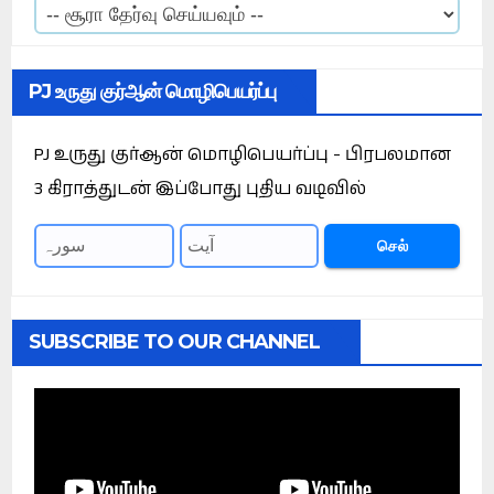
PJ உருது குர்ஆன் மொழிபெயர்ப்பு
PJ உருது குர்ஆன் மொழிபெயர்ப்பு - பிரபலமான
3 கிராத்துடன் இப்போது புதிய வடிவில்
செல்
SUBSCRIBE TO OUR CHANNEL