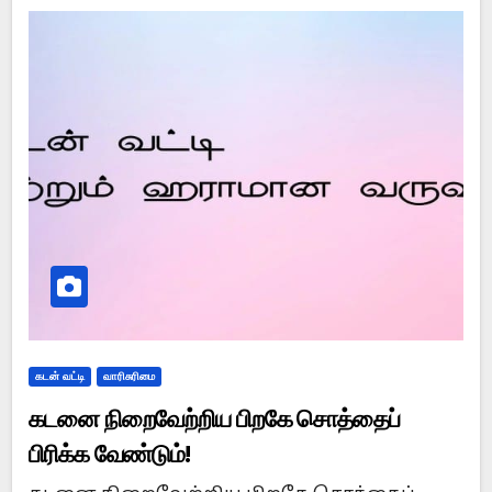
கடன் வட்டி
வாரிசுரிமை
கடனை நிறைவேற்றிய பிறகே சொத்தைப்
பிரிக்க வேண்டும்!