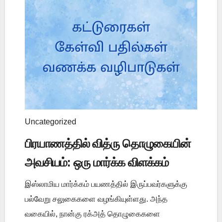
Uncategorized
பிரயாணத்தில் வித்ரு தொழுகையின்
அவசியம்: ஒரு மார்க்க விளக்கம்
இஸ்லாமிய மார்க்கம் பயணத்தில் இருப்பவர்களுக்கு
பல்வேறு சலுகைகளை வழங்கியுள்ளது. அந்த
வகையில், நான்கு ரக்அத் தொழுகைகளை