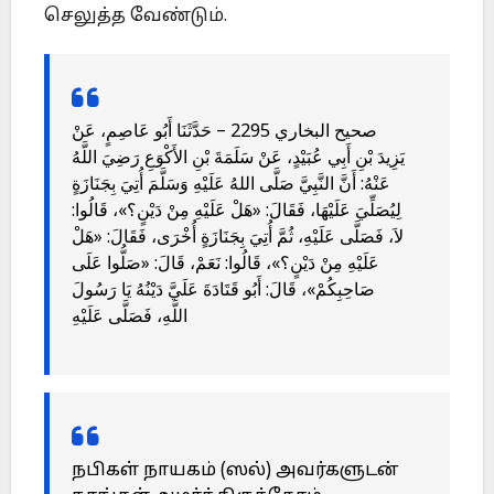
செலுத்த வேண்டும்.
صحيح البخاري 2295 – حَدَّثَنَا أَبُو عَاصِمٍ، عَنْ
يَزِيدَ بْنِ أَبِي عُبَيْدٍ، عَنْ سَلَمَةَ بْنِ الأَكْوَعِ رَضِيَ اللَّهُ
عَنْهُ: أَنَّ النَّبِيَّ صَلَّى اللهُ عَلَيْهِ وَسَلَّمَ أُتِيَ بِجَنَازَةٍ
لِيُصَلِّيَ عَلَيْهَا، فَقَالَ: «هَلْ عَلَيْهِ مِنْ دَيْنٍ؟»، قَالُوا:
لاَ، فَصَلَّى عَلَيْهِ، ثُمَّ أُتِيَ بِجَنَازَةٍ أُخْرَى، فَقَالَ: «هَلْ
عَلَيْهِ مِنْ دَيْنٍ؟»، قَالُوا: نَعَمْ، قَالَ: «صَلُّوا عَلَى
صَاحِبِكُمْ»، قَالَ: أَبُو قَتَادَةَ عَلَيَّ دَيْنُهُ يَا رَسُولَ
اللَّهِ، فَصَلَّى عَلَيْهِ
நபிகள் நாயகம் (ஸல்) அவர்களுடன்