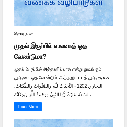
தொழுகை
முதல் இருப்பில் ஸலவாத் ஓத
வேண்டுமா?
முதல் இருப்பில் அத்தஹிய்யாத் என்று துவங்கும்
துஆவை ஓத வேண்டும். அத்தஹிய்யாத் துஆ صحيح
البخاري 1202 - التَّحِيَّاتُ لِلَّهِ وَالصَّلَوَاتُ وَالطَّيِّبَاتُ،
السَّلاَمُ عَلَيْكَ أَيُّهَا النَّبِيُّ وَرَحْمَةُ اللَّهِ وَبَرَكَاتُهُ، ...
Read More