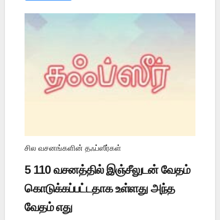
சில வசனங்களின் தஃப்ஸீர்கள்
5 110 வசனத்தில் இஞ்சீலுடன் வேதம்
கொடுக்கப்பட்டதாக உள்ளது அந்த
வேதம் எது