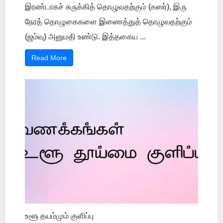
இரண்டாகச் சுருக்கித் தொழுவதற்கும் (கஸர்), இரு
நேரத் தொழுகைகளை இணைத்துத் தொழுவதற்கும்
(ஜம்வு) அனுமதி உண்டு. இத்தகைய ...
Read More
உளூ தயம்மும் குளிப்பு