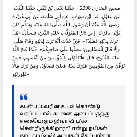
صحيح البخاري 2298 – حَدَّثَنَا يَحْيَى بْنُ بُكَيْرٍ، حَدَّثَنَا اللَّيْثُ،
عَنْ عُقَيْلٍ، عَنِ ابْنِ شِهَابٍ، عَنْ أَبِي سَلَمَةَ، عَنْ أَبِي هُرَيْرَةَ
رَضِيَ اللَّهُ عَنْهُ: أَنَّ رَسُولَ اللَّهِ صَلَّى اللهُ عَلَيْهِ وَسَلَّمَ كَانَ
يُؤْتَى بِالرَّجُلِ [ص:98] المُتَوَفَّى، عَلَيْهِ الدَّيْنُ، فَيَسْأَلُ: «هَلْ
تَرَكَ لِدَيْنِهِ فَضْلًا؟»، فَإِنْ حُدِّثَ أَنَّهُ تَرَكَ لِدَيْنِهِ وَفَاءً صَلَّى،
وَإِلَّا قَالَ لِلْمُسْلِمِينَ: «صَلُّوا عَلَى صَاحِبِكُمْ»، فَلَمَّا فَتَحَ اللَّهُ
عَلَيْهِ الفُتُوحَ، قَالَ: «أَنَا أَوْلَى بِالْمُؤْمِنِينَ مِنْ أَنْفُسِهِمْ، فَمَنْ
تُوُفِّيَ مِنَ المُؤْمِنِينَ فَتَرَكَ دَيْنًا، فَعَلَيَّ قَضَاؤُهُ، وَمَنْ تَرَكَ مَالًا
فَلِوَرَثَتِهِ»
கடன்பட்டவரின் உடல் கொண்டு
வரப்பட்டால் கடனை அடைப்பதற்கு
எதையேனும் இவர் விட்டுச்
சென்றிருக்கிறாரா? என்று நபிகள்
நாயகம் (ஸல்) அவர்கள் கேட்பார்கள்.