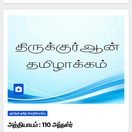
குர்ஆன் தமிழ் மொழிபெயர்ப்பு
அத்தியாயம் : 110 அந்நஸ்ர்