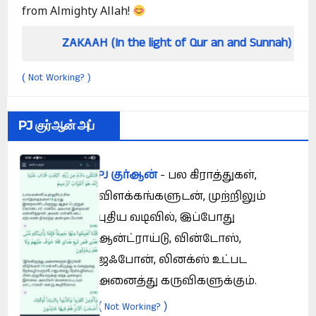
from Almighty Allah!
AH (In the light of Qur an and Sunnah)
How ca
Not Working?
(
)
PJ குர்ஆன் அப்
PJ குர்ஆன்
- பல கிராத்துகள்,
விளக்கங்களுடன், முற்றிலும்
புதிய வடிவில், இப்போது
ஆன்ட்ராய்டு, வின்டோஸ்,
ஜஃபோன், லினக்ஸ் உட்பட
அனைத்து கருவிகளுக்கும்.
(
)
Not Working?