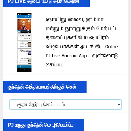
PJ LIVE ஆன்ட்ராய்டு அப்ளிகேஷன்
ஞாயிறு லைவ், ஜும்மா
மற்றும் நூற்றுக்கும் மேற்பட்ட
தலைப்புகளில் 10 ஆயிரம்
வீடியோக்கள் அடங்கிய Online
PJ Live Android App டவுன்லோடு
செய்ய...
குர்ஆன் அத்தியாயத்திற்குச் செல்
PJ உருது குர்ஆன் மொழிபெயர்ப்பு