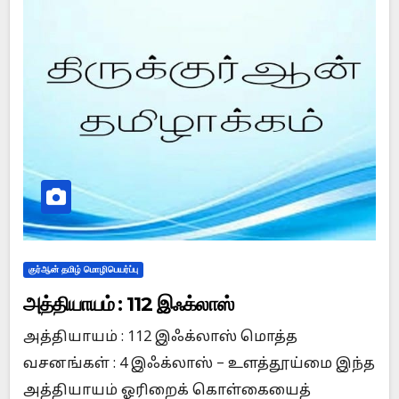
குர்ஆன் தமிழ் மொழிபெயர்ப்பு
அத்தியாயம் : 112 இஃக்லாஸ்
அத்தியாயம் : 112 இஃக்லாஸ் மொத்த
வசனங்கள் : 4 இஃக்லாஸ் – உளத்தூய்மை இந்த
அத்தியாயம் ஓரிறைக் கொள்கையைத்