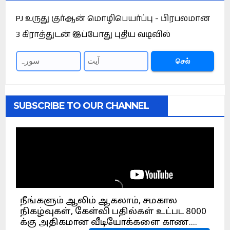
PJ உருது குர்ஆன் மொழிபெயர்ப்பு - பிரபலமான
3 கிராத்துடன் இப்போது புதிய வடிவில்
செல்
SUBSCRIBE TO OUR CHANNEL