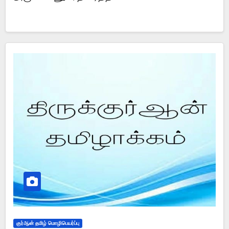
குர்ஆன் தமிழ் மொழிபெயர்ப்பு