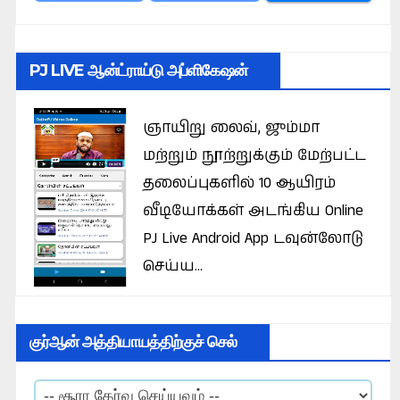
PJ LIVE ஆன்ட்ராய்டு அப்ளிகேஷன்
ஞாயிறு லைவ், ஜும்மா
மற்றும் நூற்றுக்கும் மேற்பட்ட
தலைப்புகளில் 10 ஆயிரம்
வீடியோக்கள் அடங்கிய Online
PJ Live Android App டவுன்லோடு
செய்ய...
குர்ஆன் அத்தியாயத்திற்குச் செல்