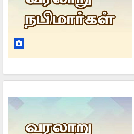
Did Jesus Resurrect on Sunday or Monday?
Is 