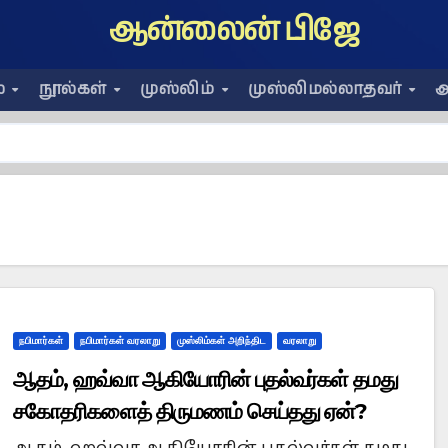
ஆன்லைன் பிஜே
ை
நூல்கள்
முஸ்லிம்
முஸ்லிமல்லாதவர்
அ
நபிமார்கள்
நபிமார்கள் வரலாறு
முஸ்லிம்கள் அறிந்திட
வரலாறு
ஆதம், ஹவ்வா ஆகியோரின் புதல்வர்கள் தமது
சகோதரிகளைத் திருமணம் செய்தது ஏன்?