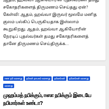
ஆதம், ஹவ்வா ஆகியோரின் புதல்வர்கள் தமது
சகோதரிகளைத் திருமணம் செய்தது ஏன்?
கேள்வி: ஆதம், ஹவ்வா இருவர் மூலமே மனித
குலம் பல்கிப் பெருகியதாக இஸ்லாம்
Prophet Muhammad superior to Jesus?
When we
கூறுகிறது. ஆதம், ஹவ்வா ஆகியோரின்
நேரடிப் புதல்வர்கள் தமது சகோதரிகளைத்
தானே திருமணம் செய்திருக்க…
ஈஸா நபி வரலாறு
நபிகள் நாயகம் வரலாறு
நபிமார்கள்
நபிமார்கள் வரலாறு
வரலாறு
முஹம்மத் நபிக்கும், ஈஸா நபிக்கும் இடையே
நபிமார்கள் உண்டா?