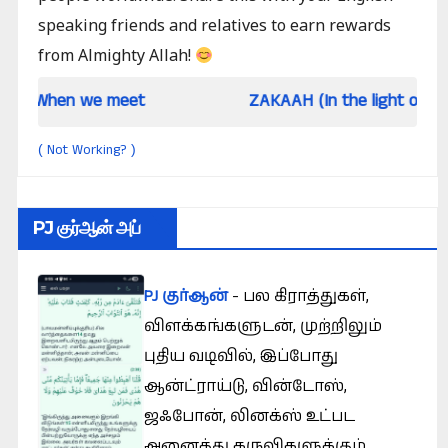
speaking friends and relatives to earn rewards
from Almighty Allah!
 meet
ZAKAAH (In the light of Qur an and Sunn
Not Working?
(
)
PJ குர்ஆன் அப்
PJ குர்ஆன்
- பல கிராத்துகள்,
விளக்கங்களுடன், முற்றிலும்
புதிய வடிவில், இப்போது
ஆன்ட்ராய்டு, வின்டோஸ்,
ஜஃபோன், லினக்ஸ் உட்பட
அனைத்து கருவிகளுக்கும்.