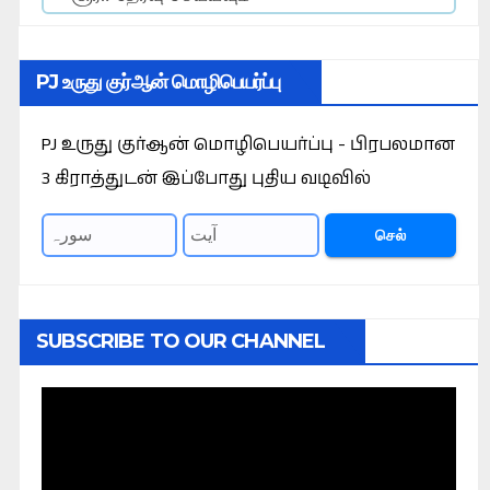
PJ உருது குர்ஆன் மொழிபெயர்ப்பு
PJ உருது குர்ஆன் மொழிபெயர்ப்பு - பிரபலமான
3 கிராத்துடன் இப்போது புதிய வடிவில்
செல்
SUBSCRIBE TO OUR CHANNEL