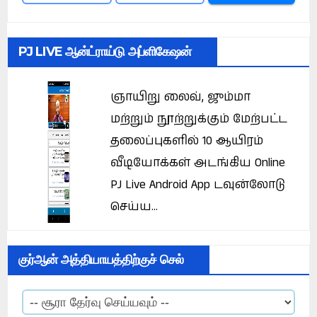
PJ LIVE ஆன்ட்ராய்டு அப்ளிகேஷன்
ஞாயிறு லைவ், ஜும்மா
மற்றும் நூற்றுக்கும் மேற்பட்ட
தலைப்புகளில் 10 ஆயிரம்
வீடியோக்கள் அடங்கிய Online
PJ Live Android App டவுன்லோடு
செய்ய...
குர்ஆன் அத்தியாயத்திற்குச் செல்