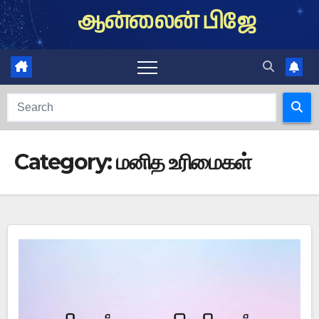
Skip
ஆன்லைன் பிஜே
to
content
Category:
மனித உரிமைகள்