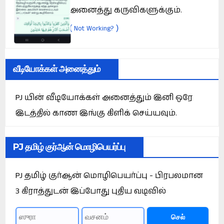
அனைத்து கருவிகளுக்கும்.
(
)
Not Working?
வீடியோக்கள் அனைத்தும்
PJ யின் வீடியோக்கள் அனைத்தும் இனி ஒரே
இடத்தில் காண இங்கு கிளிக் செய்யவும்.
PJ தமிழ் குர்ஆன் மொழிபெயர்ப்பு
PJ தமிழ் குர்ஆன் மொழிபெயர்ப்பு - பிரபலமான
3 கிராத்துடன் இப்போது புதிய வடிவில்
செல்