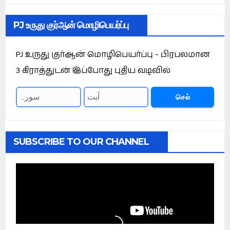
PJ உருது குர்ஆன் மொழிபெயர்ப்பு
PJ உருது குர்ஆன் மொழிபெயர்ப்பு - பிரபலமான
3 கிராத்துடன் இப்போது புதிய வடிவில்
செல்
SUBSCRIBE TO OUR CHANNEL