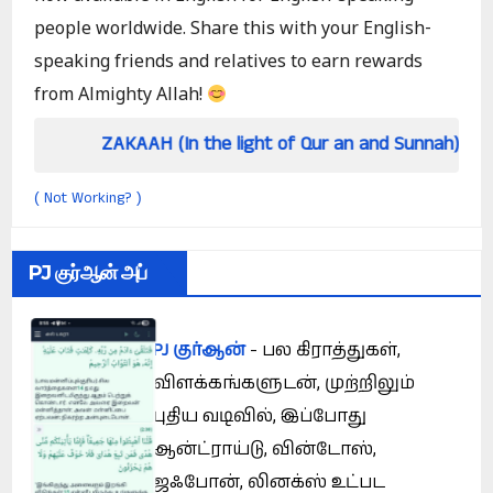
people worldwide. Share this with your English-
speaking friends and relatives to earn rewards
from Almighty Allah!
AKAAH (In the light of Qur an and Sunnah)
How
Not Working?
(
)
PJ குர்ஆன் அப்
PJ குர்ஆன்
- பல கிராத்துகள்,
விளக்கங்களுடன், முற்றிலும்
புதிய வடிவில், இப்போது
ஆன்ட்ராய்டு, வின்டோஸ்,
ஜஃபோன், லினக்ஸ் உட்பட