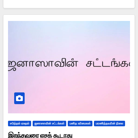
சபித்தல் ஏசுதல்
ஜனாஸாவின் சட்டங்கள்
மனித உரிமைகள்
மரணித்தவரின் நிலை
இறந்தவரை ஏசக் கூடாது