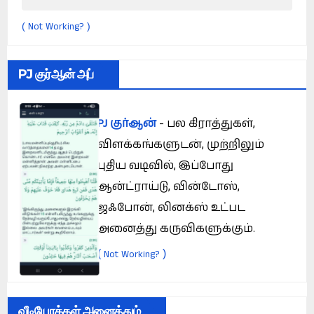
Not Working?
(
)
PJ குர்ஆன் அப்
PJ குர்ஆன்
- பல கிராத்துகள்,
விளக்கங்களுடன், முற்றிலும்
புதிய வடிவில், இப்போது
ஆன்ட்ராய்டு, வின்டோஸ்,
ஜஃபோன், லினக்ஸ் உட்பட
அனைத்து கருவிகளுக்கும்.
(
)
Not Working?
வீடியோக்கள் அனைத்தும்