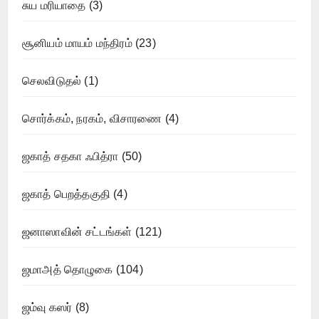
சுய மரியாதை
(3)
சூனியம் மாயம் மந்திரம்
(23)
செலவிடுதல்
(1)
சொர்க்கம், நரகம், விசாரணை
(4)
ஜகாத் சதகா ஃபித்ரா
(50)
ஜகாத் பெறத்தகுதி
(4)
ஜனாஸாவின் சட்டங்கள்
(121)
ஜமாஅத் தொழுகை
(104)
ஜம்வு கஸர்
(8)