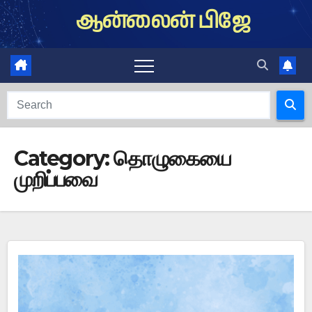
Skip
ஆன்லைன் பிஜே
to
content
Category:
தொழுகையை
முறிப்பவை