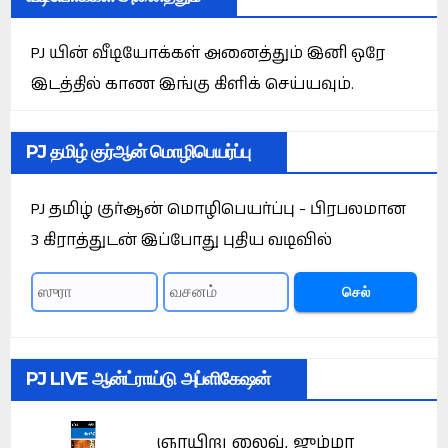
PJ யின் வீடியோக்கள் அனைத்தும் இனி ஒரே
இடத்தில் காண இங்கு கிளிக் செய்யவும்.
PJ தமிழ் குர்ஆன் மொழிபெயர்ப்பு
PJ தமிழ் குர்ஆன் மொழிபெயர்ப்பு - பிரபலமான
3 கிராத்துடன் இப்போது புதிய வடிவில்
செல்
PJ LIVE ஆன்ட்ராய்டு அப்ளிகேஷன்
ஞாயிறு லைவ், ஜும்மா