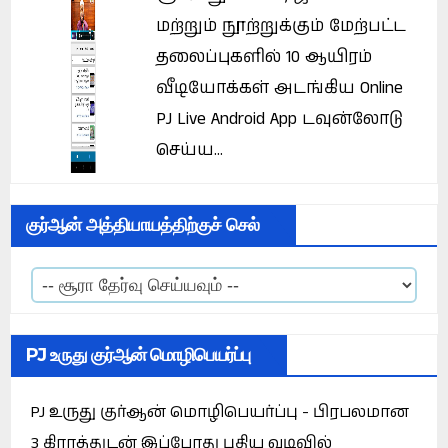
மற்றும் நூற்றுக்கும் மேற்பட்ட
தலைப்புகளில் 10 ஆயிரம்
வீடியோக்கள் அடங்கிய Online
PJ Live Android App டவுன்லோடு
செய்ய...
குர்ஆன் அத்தியாயத்திற்குச் செல்
PJ உருது குர்ஆன் மொழிபெயர்ப்பு
PJ உருது குர்ஆன் மொழிபெயர்ப்பு - பிரபலமான
3 கிராத்துடன் இப்போது புதிய வடிவில்