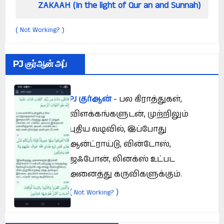
AAH (In the light of Qur an and Sunnah)
How c
Not Working?
(
)
PJ குர்ஆன் அப்
PJ குர்ஆன்
- பல கிராத்துகள்,
விளக்கங்களுடன், முற்றிலும்
புதிய வடிவில், இப்போது
ஆன்ட்ராய்டு, வின்டோஸ்,
ஜஃபோன், லினக்ஸ் உட்பட
அனைத்து கருவிகளுக்கும்.
(
)
Not Working?