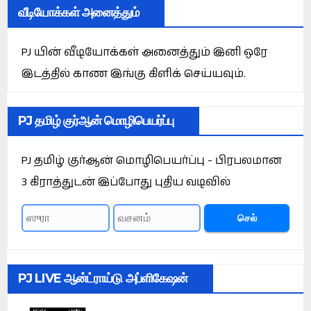
வீடியோக்கள் அனைத்தும்
PJ யின் வீடியோக்கள் அனைத்தும் இனி ஒரே
இடத்தில் காண இங்கு கிளிக் செய்யவும்.
PJ தமிழ் குர்ஆன் மொழிபெயர்ப்பு
PJ தமிழ் குர்ஆன் மொழிபெயர்ப்பு - பிரபலமான
3 கிராத்துடன் இப்போது புதிய வடிவில்
செல்
PJ LIVE ஆன்ட்ராய்டு அப்ளிகேஷன்