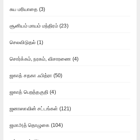
சுய மரியாதை
(3)
சூனியம் மாயம் மந்திரம்
(23)
செலவிடுதல்
(1)
சொர்க்கம், நரகம், விசாரணை
(4)
ஜகாத் சதகா ஃபித்ரா
(50)
ஜகாத் பெறத்தகுதி
(4)
ஜனாஸாவின் சட்டங்கள்
(121)
ஜமாஅத் தொழுகை
(104)