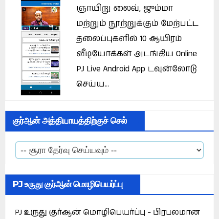
ஞாயிறு லைவ், ஜும்மா
மற்றும் நூற்றுக்கும் மேற்பட்ட
தலைப்புகளில் 10 ஆயிரம்
வீடியோக்கள் அடங்கிய Online
PJ Live Android App டவுன்லோடு
செய்ய...
குர்ஆன் அத்தியாயத்திற்குச் செல்
PJ உருது குர்ஆன் மொழிபெயர்ப்பு
PJ உருது குர்ஆன் மொழிபெயர்ப்பு - பிரபலமான