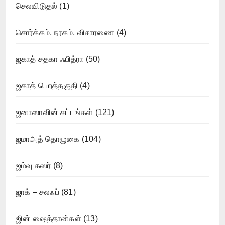
செலவிடுதல்
(1)
சொர்க்கம், நரகம், விசாரணை
(4)
ஜகாத் சதகா ஃபித்ரா
(50)
ஜகாத் பெறத்தகுதி
(4)
ஜனாஸாவின் சட்டங்கள்
(121)
ஜமாஅத் தொழுகை
(104)
ஜம்வு கஸர்
(8)
ஜாக் – சலஃப்
(81)
ஜின் ஷைத்தான்கள்
(13)