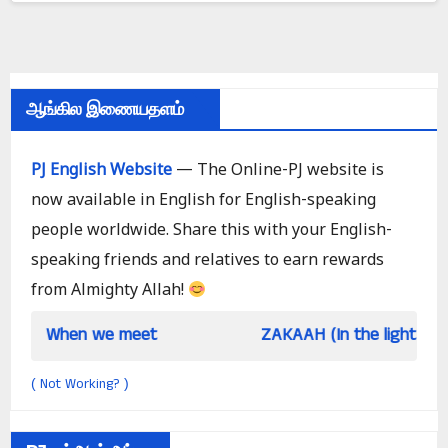
ஆங்கில இணையதளம்
PJ English Website
— The Online-PJ website is
now available in English for English-speaking
people worldwide. Share this with your English-
speaking friends and relatives to earn rewards
from Almighty Allah!
e meet
ZAKAAH (In the light of Qur an and Sun
Not Working?
(
)