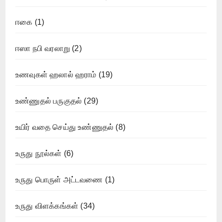
ஈகை
(1)
ஈஸா நபி வரலாறு
(2)
உணவுகள் ஹலால் ஹராம்
(19)
உண்ணுதல் பருகுதல்
(29)
உயிர் வதை செய்து உண்ணுதல்
(8)
உருது நூல்கள்
(6)
உருது பொருள் அட்டவணை
(1)
உருது விளக்கங்கள்
(34)