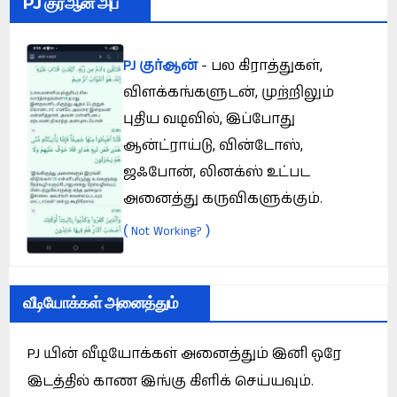
PJ குர்ஆன் அப்
PJ குர்ஆன்
- பல கிராத்துகள்,
விளக்கங்களுடன், முற்றிலும்
புதிய வடிவில், இப்போது
ஆன்ட்ராய்டு, வின்டோஸ்,
ஜஃபோன், லினக்ஸ் உட்பட
அனைத்து கருவிகளுக்கும்.
(
)
Not Working?
வீடியோக்கள் அனைத்தும்
PJ யின் வீடியோக்கள் அனைத்தும் இனி ஒரே
இடத்தில் காண இங்கு கிளிக் செய்யவும்.