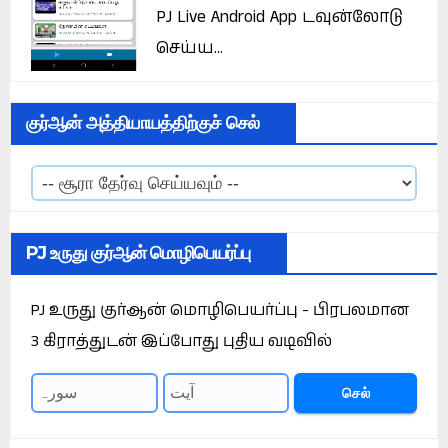
PJ Live Android App டவுன்லோடு
செய்ய...
குர்ஆன் அத்தியாயத்திற்குச் செல்
PJ உருது குர்ஆன் மொழிபெயர்ப்பு
PJ உருது குர்ஆன் மொழிபெயர்ப்பு - பிரபலமான
3 கிராத்துடன் இப்போது புதிய வடிவில்
செல்