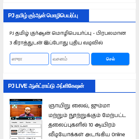
PJ தமிழ் குர்ஆன் மொழிபெயர்ப்பு
PJ தமிழ் குர்ஆன் மொழிபெயர்ப்பு - பிரபலமான
3 கிராத்துடன் இப்போது புதிய வடிவில்
செல்
PJ LIVE ஆன்ட்ராய்டு அப்ளிகேஷன்
ஞாயிறு லைவ், ஜும்மா
மற்றும் நூற்றுக்கும் மேற்பட்ட
தலைப்புகளில் 10 ஆயிரம்
வீடியோக்கள் அடங்கிய Online