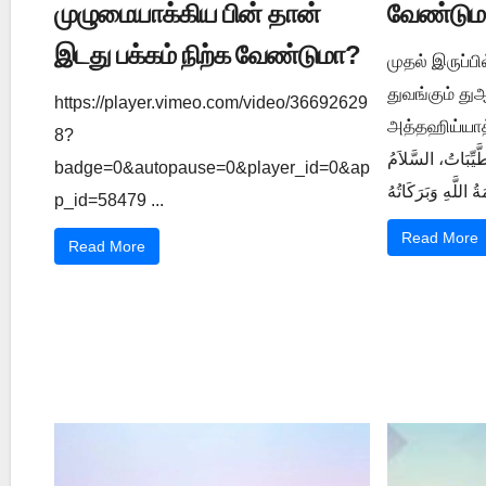
முழுமையாக்கிய பின் தான்
வேண்டும
இடது பக்கம் நிற்க வேண்டுமா?
முதல் இருப்ப
துவங்கும் த
https://player.vimeo.com/video/36692629
அத்தஹிய்யாத் துஆ ي 1202
8?
َّيِّبَاتُ، السَّلاَمُ
badge=0&autopause=0&player_id=0&ap
p_id=58479 ...
Read More
Read More