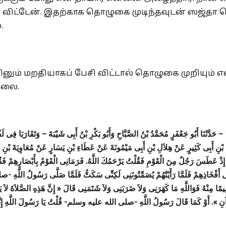
விட்டேன். இதற்காக தொழுகை முடிந்தவுடன் ஸஜ்தா ச
.
னும் மறதியாகப் பேசி விட்டால் தொழுகை முறியும் 
்லை.
حَدَّثَنَا أَبُو جَعْفَرٍ مُحَمَّدُ بْنُ الصَّبَّاحِ وَأَبُو بَكْرِ بْنُ أَبِى شَيْبَةَ – وَتَقَارَبَا فِى لَف
بْنِ أَبِى كَثِيرٍ عَنْ هِلاَلِ بْنِ أَبِى مَيْمُونَةَ عَنْ عَطَاءِ بْنِ يَسَارٍ عَنْ مُعَاوِيَةَ بْن
عَطَسَ رَجُلٌ مِنَ الْقَوْمِ فَقُلْتُ يَرْحَمُكَ اللَّهُ. فَرَمَانِى الْقَوْمُ بِأَبْصَارِهِمْ فَقُلْتُ و
 أَفْخَاذِهِمْ فَلَمَّا رَأَيْتُهُمْ يُصَمِّتُونَنِى لَكِنِّى سَكَتُّ فَلَمَّا صَلَّى رَسُولُ اللَّهِ -
يمًا مِنْهُ فَوَاللَّهِ مَا كَهَرَنِى وَلاَ ضَرَبَنِى وَلاَ شَتَمَنِى قَالَ « إِنَّ هَذِهِ الصَّلاَةَ لاَ يَ
آنِ ». أَوْ كَمَا قَالَ رَسُولُ اللَّهِ -صلى الله عليه وسلم- قُلْتُ يَا رَسُولَ اللَّهِ إِنِّى حَدِيثُ