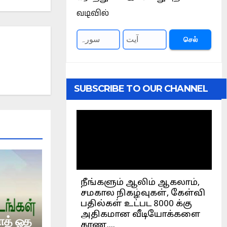
வடிவில்
செல்
SUBSCRIBE TO OUR CHANNEL
வாத் ஓத