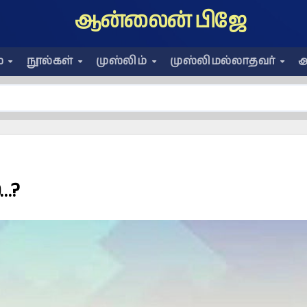
ஆன்லைன் பிஜே
ை
நூல்கள்
முஸ்லிம்
முஸ்லிமல்லாதவர்
அ
…?