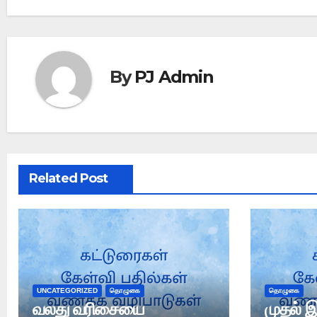
By
PJ Admin
Related Post
UNCATEGORIZED
தொழுகை
தொழுகை
வலது வரிசையை
முதல் இ