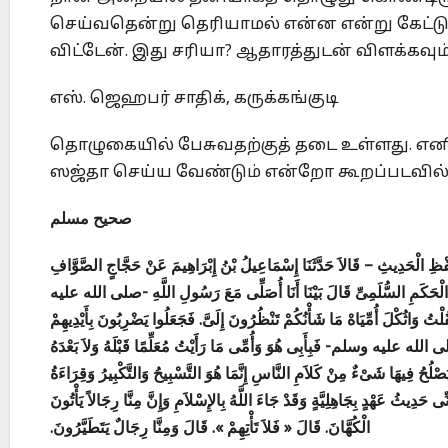
செய்வதென்று தெரியாமல் என்ன என்று கேட்டு 
விட்டேன். இது சரியா? ஆதாரத்துடன் விளக்கவும்
எஸ். ஜெஹபர் சாதிக், கருக்கங்குடி
தொழுகையில் பேசுவதற்குத் தடை உள்ளது. எனி
ஸஜ்தா செய்ய வேண்டும் என்றோ கூறப்படவில
صحيح مسلم
1227 – ْظِ الْحَدِيثِ – قَالاَ حَدَّثَنَا إِسْمَاعِيلُ بْنُ إِبْرَاهِيمَ عَنْ حَجَّاجٍ الصَّوَّافِ
ِ الْحَكَمِ السُّلَمِىِّ قَالَ بَيْنَا أَنَا أُصَلِّى مَعَ رَسُولِ اللَّهِ -صلى الله عليه
َاثُكْلَ أُمِّيَاهْ مَا شَأْنُكُمْ تَنْظُرُونَ إِلَىَّ. فَجَعَلُوا يَضْرِبُونَ بِأَيْدِيهِمْ
صلى الله عليه وسلم- فَبِأَبِى هُوَ وَأُمِّى مَا رَأَيْتُ مُعَلِّمًا قَبْلَهُ وَلاَ بَعْدَهُ
صْلُحُ فِيهَا شَىْءٌ مِنْ كَلاَمِ النَّاسِ إِنَّمَا هُوَ التَّسْبِيحُ وَالتَّكْبِيرُ وَقِرَاءَةُ
 عَهْدٍ بِجَاهِلِيَّةٍ وَقَدْ جَاءَ اللَّهُ بِالإِسْلاَمِ وَإِنَّ مِنَّا رِجَالاً يَأْتُونَ
الْكُهَّانَ. قَالَ « فَلاَ تَأْتِهِمْ ». قَالَ وَمِنَّا رِجَالٌ يَتَطَيَّرُونَ.