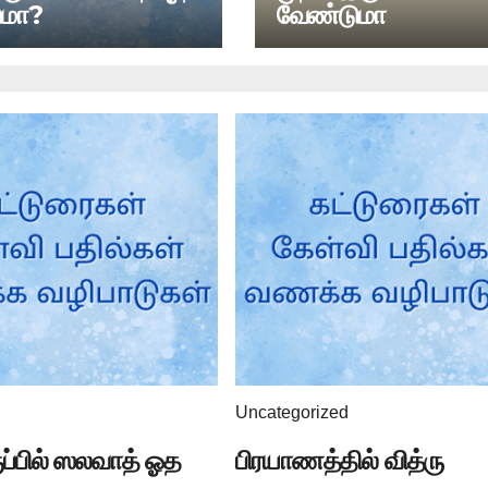
ுமா?
வேண்டுமா
Uncategorized
ுப்பில் ஸலவாத் ஓத
பிரயாணத்தில் வித்ரு