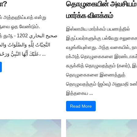
ா?
தொழுகையின் அவசியம்:
மார்க்க விளக்கம்
ில் அத்தஹிய்யாத் என்று
ுஆவை ஓத வேண்டும்.
இஸ்லாமிய மார்க்கம் பயணத்தில்
صحيح البخار -
இருப்பவர்களுக்கு பல்வேறு சலுக
التَّحِيَّاتُ لِلَّهِ وَالصَّلَوَاتُ وَالط
வழங்கியுள்ளது. அந்த வகையில், நா
عَلَيْكَ أَيُّهَا النَّبِيُّ وَرَحْمَةُ اللَّهِ وَبَرَكَاتُهُ، ...
ரக்அத் தொழுகைகளை இரண்டாகச
சுருக்கித் தொழுவதற்கும் (கஸர்), இ
தொழுகைகளை இணைத்துத்
தொழுவதற்கும் (ஜம்வு) அனுமதி உண்
இத்தகைய ...
Read More