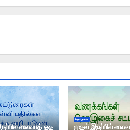
தொழுகை
ருப்பில் ஸலவாத் ஓத
முதல் இருப்பில் ஸல