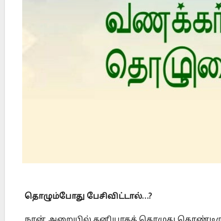
Did Jesus Resurrect on Sunday or Monday?
தொழும்போது பேசிவிட்டால்…?
நான் அறையில் தனியாகத் தொழுது கொண்டிருக