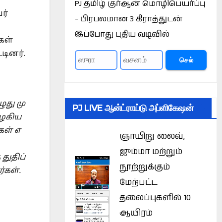
PJ தமிழ் குர்ஆன் மொழிபெயர்ப்பு
ர்
- பிரபலமான 3 கிராத்துடன்
இப்போது புதிய வடிவில்
கள்
டினர்.
செல்
ுது
மு
PJ LIVE ஆன்ட்ராய்டு அப்ளிகேஷன்
ழகிய
கள்
எ
ஞாயிறு லைவ்,
ஜும்மா மற்றும்
்
துதிப்
நூற்றுக்கும்
்கள்
.
மேற்பட்ட
தலைப்புகளில் 10
ஆயிரம்