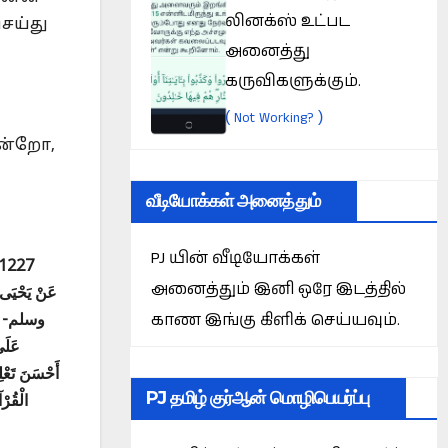
லினக்ஸ் உட்பட
ெய்து
அனைத்து
கருவிகளுக்கும்.
(
)
Not Working?
என்றோ,
வீடியோக்கள் அனைத்தும்
PJ யின் வீடியோக்கள்
அனைத்தும் இனி ஒரே இடத்தில்
عَنْ يَحْيَى 
காண இங்கு கிளிக் செய்யவும்.
وسلم- إِذْ 
عَلَى
أَحْسَنَ تَعْلِ
PJ தமிழ் குர்ஆன் மொழிபெயர்ப்பு
الْقُرْ