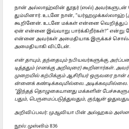
நான் அல்லாஹ்வின் தூதர் (ஸல்) அவர்களுடன்
தும்மினார். உடனே நான், “யர்ஹமுக்கல்லாஹ் 
கூறினேன். உடனே மக்கள் என்னை வெறித்துப் பார
ஏன் என்னை இவ்வாறு பார்க்கிறீர்கள்?” என்று 
என்னை அவர்கள் அமைதியாக இருக்கச் சொல்க
அமைதியாகி விட்டேன்.
என்
தாயும்
,
தந்தையும்
நபியவர்களுக்கு
அர்ப்ப
டித்ததும்
(
எனக்கு
அறிவுரை
)
கூறினார்கள்
.
அவர்
முறையில்
கற்பிக்கும்
ஆசிரியர்
ஒருவரை
நான்
ன்னைக்
கண்டிக்கவுமில்லை
.
அடிக்கவுமில்லை
.
“
இந்தத்
தொழுகையானது
மக்களின்
பேச்சுகளுக
பதும்
,
பெருமைப்படுத்துவதும்
,
குர்ஆன்
ஓதுவதும
அறிவிப்பவர்: முஆவியா பின் அல்ஹகம் அஸ்ஸு
நூல்: முஸ்லிம் 836