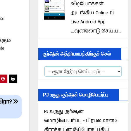
வீடியோக்கள்
அடங்கிய Online PJ
வே
Live Android App
டவுன்லோடு செய்ய...
கும்
ன்
குர்ஆன் அத்தியாயத்திற்குச் செல்
PJ உருது குர்ஆன் மொழிபெயர்ப்பு
ிரா?
PJ உருது குர்ஆன்
மொழிபெயர்ப்பு - பிரபலமான 3
கிராத்துடன் இப்போது புதிய