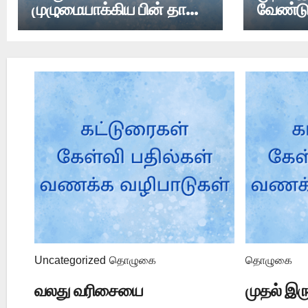
முழுமையாக்கிய பின் தான்
வேண்ட
இடது பக்கம் நிற்க
வேண்டுமா?
Uncategorized
தொழுகை
தொழுகை
வலது வரிசையை
முதல் இர