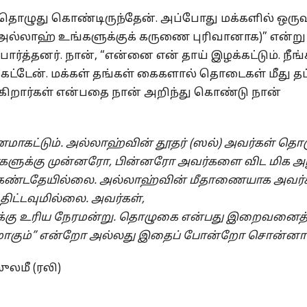
 தொழுது கொண்டிருந்தேன். அப்போது மக்களில் ஒருவ
(அல்லாஹ் உங்களுக்குக் கருணை புரிவானாக)” என்று
்த்தனர். நான், “என்னை என் தாய் இழக்கட்டும். நீங்
கேட்டேன். மக்கள் தங்கள் கைகளால் தொடைகள் மீது தட்
ிறார்கள் என்பதை நான் அறிந்து கொண்டு நான்
ணமாகட்டும்
.
அல்லாஹ்வின்
தூதர்
(
ஸல்
)
அவர்கள்
தொழ
களுக்கு
முன்னரோ
,
பின்னரோ
அவர்களை
விட
மிக
அ
கண்டதேயில்லை
.
அல்லாஹ்வின்
மீதாணையாக
அவர்
திட்டவுமில்லை
.
அவர்கள்
,
்கு
உரிய
நேரமன்று
.
தொழுகை
என்பது
இறைவனைத
ாகும்
”
என்றோ
அல்லது
இதைப்
போன்றோ
சொன்னார
லமீ (ரலி)