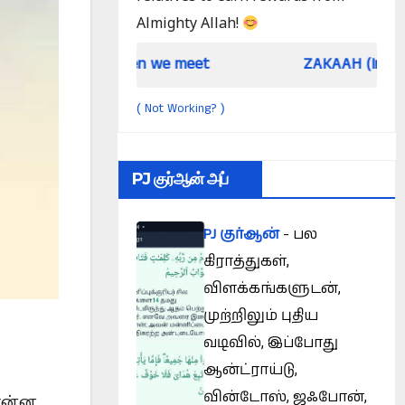
Almighty Allah!
When we meet
ZAKAAH (In the light of Qu
Not Working?
(
)
PJ குர்ஆன் அப்
PJ குர்ஆன்
- பல
கிராத்துகள்,
விளக்கங்களுடன்,
முற்றிலும் புதிய
வடிவில், இப்போது
ஆன்ட்ராய்டு,
வின்டோஸ், ஜஃபோன்,
என்ன