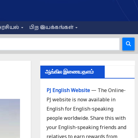
ரசியல்
பிற இயக்கங்கள்
ஆங்கில இணையதளம்
PJ English Website
— The Online-
PJ website is now available in
English for English-speaking
people worldwide. Share this with
your English-speaking friends and
relatives to earn rewards from