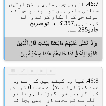
46:7. انہیں جب ہماری واضح آیتیں
سنائی جاتی ہیں تو اپنے پاس آئے
ہوئے حق کا انکار کر نے والے
کہتے ہیں357 کہ یہ تو صریح
جادو285 ہے۔
وَإِذَا تُتْلَىٰ عَلَيْهِمْ ءَايَـٰتُنَا بَيِّنَـٰتٍ قَالَ ٱلَّذِينَ
كَفَرُوا۟ لِلْحَقِّ لَمَّا جَآءَهُمْ هَـٰذَا سِحْرٌ مُّبِينٌ
🗐
🔗
▶
▶
▶
46:8. کیا وہ کہتے ہیں کہ اسے وہ
خود گھڑ لیا ہے؟(اے محمد!) کہہ دو
کہ اگر میں خود گھڑلیا ہو تا تو
اللہ سے تم مجھے ذرا بھی بچا نہ