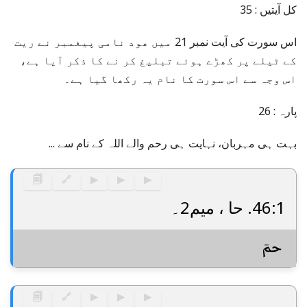
کل آیتیں : 35
اس سورت کی آیت نمبر 21 میں ھود نامی پیغمبر نے ریت
کے ٹیلے پر کھڑے ہوئے تبلیغ کر نے کا ذکر آیا ہے،
اس وجہ سے اس سورت کا نام یہ رکھا گیا ہے۔
پارہ : 26
بہت ہی مہربان، نہایت ہی رحم والے اللہ کے نام سے ...
🗐
🔗
▶
▶
▶
46:1. حا ، میم2۔
حمٓ
🗐
🔗
▶
▶
▶