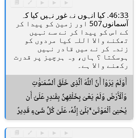
🗐
🔗
▶
▶
▶
46:33. کیا انہوں نے غور نہیں کیا کہ
آسمانوں507 اور زمین کو پیدا کر
کے اس کو پیدا کر نے سے نہیں
تھکنے والا اللہ کیا مردوں کو
زندہ کر نے میں قادر نہیں
ہوسکتا ؟ ہاں، وہ ہرچیز پر قدرت
رکھنے والا ہے۔
أَوَلَمْ يَرَوْا۟ أَنَّ ٱللَّهَ ٱلَّذِى خَلَقَ ٱلسَّمَـٰوَٰتِ
وَٱلْأَرْضَ وَلَمْ يَعْىَ بِخَلْقِهِنَّ بِقَـٰدِرٍ عَلَىٰٓ أَن
يُحْـِۧىَ ٱلْمَوْتَىٰ ۚ بَلَىٰٓ إِنَّهُۥ عَلَىٰ كُلِّ شَىْءٍ قَدِيرٌ
🗐
🔗
▶
▶
▶