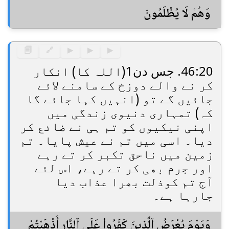
وَهُمْ لَا يُظْلَمُونَ
🗐
🔗
▶
▶
▶
46:20. جس دن1(اللہ کا) انکار
کر نے والے دوزخ کے سامنے لائے
جائیں گے تو (انہیں کہا جائے گا
کہ) تمہاری دنیوی زندگی میں
اپنی نیکیوں کو تم ہی نے ضائع کر
دیا۔ اسی میں تم نے عیش پایا۔ تم
زمین میں ناحق تکبر کر تے رہے
اور جرم بھی کر تے رہے، اس لئے
آج تم کوذلت بھرا عذاب دیا
جارہا ہے۔
وَيَوْمَ يُعْرَضُ ٱلَّذِينَ كَفَرُوا۟ عَلَى ٱلنَّارِ أَذْهَبْتُمْ