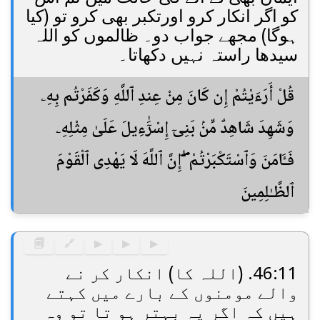
کو اگر انکار کرو اورتکبر بھی کرو تو (کیا
ہوگا) مجھے جواب دو۔ ظالموں کو اللہ
سیدھا راستہ نہیں دکھاتا۔
قُلْ أَرَءَيْتُمْ إِن كَانَ مِنْ عِندِ ٱللَّهِ وَكَفَرْتُم بِهِۦ
وَشَهِدَ شَاهِدٌ مِّنۢ بَنِىٓ إِسْرَٰٓءِيلَ عَلَىٰ مِثْلِهِۦ
فَـَٔامَنَ وَٱسْتَكْبَرْتُمْ ۖ إِنَّ ٱللَّهَ لَا يَهْدِى ٱلْقَوْمَ
ٱلظَّـٰلِمِينَ
🗐
🔗
▶
▶
▶
46:11. (اللہ کا) انکار کر نے
والے مومنوں کے بارے میں کہتے
ہیں کہ اگر یہ بہتر ہو تا تو وہ