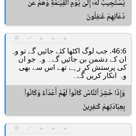
يَسْتَجِيبُ لَهُۥٓ إِلَىٰ يَوْمِ ٱلْقِيَـٰمَةِ وَهُمْ عَن
دُعَآئِهِمْ غَـٰفِلُونَ
🗐
🔗
▶
▶
▶
46:6. جب لوگ اکٹھا کئے جائیں گے تو وہ
ان کے دشمن بن جائیں گے۔ وہ جو ان
کی پرستش کر رہے تھے اس سے بھی
وہ انکار کریں گے۔
وَإِذَا حُشِرَ ٱلنَّاسُ كَانُوا۟ لَهُمْ أَعْدَآءً وَكَانُوا۟
بِعِبَادَتِهِمْ كَـٰفِرِينَ
🗐
🔗
▶
▶
▶