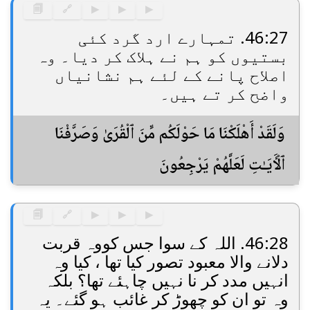
🗐
🔗
▶
▶
▶
46:27. تمہارے ارد گرد کئی
بستیوں کو ہم نے ہلاک کر دیا۔ وہ
اصلاح پانے کے لئے ہم نشانیاں
واضح کر تے ہیں۔
وَلَقَدْ أَهْلَكْنَا مَا حَوْلَكُم مِّنَ ٱلْقُرَىٰ وَصَرَّفْنَا
ٱلْـَٔايَـٰتِ لَعَلَّهُمْ يَرْجِعُونَ
🗐
🔗
▶
▶
▶
46:28. اللہ کے سوا جس کووہ قربت
دلانے والا معبود تصور کیا تھا ، کیا وہ
انہیں مدد کر نا نہیں چاہئے تھا؟ بلکہ
وہ تو ان کو چھوڑ کر غائب ہو گئے۔ یہ