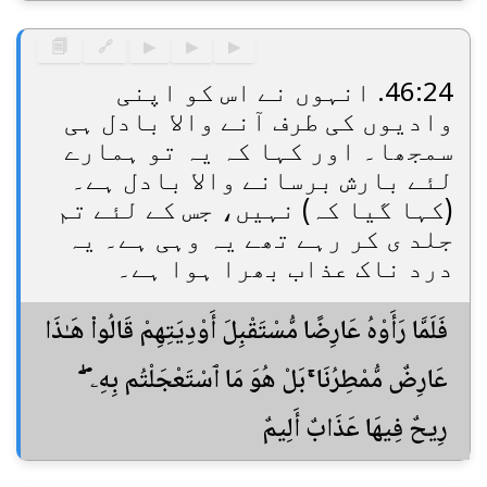
🗐
🔗
▶
▶
▶
46:24. انہوں نے اس کو اپنی
وادیوں کی طرف آنے والا بادل ہی
سمجھا۔ اور کہا کہ یہ تو ہمارے
لئے بارش برسانے والا بادل ہے۔
(کہا گیا کہ) نہیں، جس کے لئے تم
جلد ی کر رہے تھے یہ وہی ہے۔ یہ
درد ناک عذاب بھرا ہوا ہے۔
فَلَمَّا رَأَوْهُ عَارِضًا مُّسْتَقْبِلَ أَوْدِيَتِهِمْ قَالُوا۟ هَـٰذَا
عَارِضٌ مُّمْطِرُنَا ۚ بَلْ هُوَ مَا ٱسْتَعْجَلْتُم بِهِۦ ۖ
رِيحٌ فِيهَا عَذَابٌ أَلِيمٌ