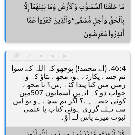
مَا خَلَقْنَا ٱلسَّمَـٰوَٰتِ وَٱلْأَرْضَ وَمَا بَيْنَهُمَآ إِلَّا
بِٱلْحَقِّ وَأَجَلٍ مُّسَمًّى ۚ وَٱلَّذِينَ كَفَرُوا۟ عَمَّآ
أُنذِرُوا۟ مُعْرِضُونَ
🗐
🔗
▶
▶
▶
46:4. (اے محمد!) پوچھو کہ اللہ کے سوا
تم جسے پکارتے ہو، مجھے بتاؤ کہ وہ
زمین میں کیا پیدا کئے ہیں؟ یا مجھے
جواب دو کہ انہیں آسمانوں 507میں
کوئی حصہ ہے؟ اگر تم سچے ہو تو اس
سے پہلے گزری ہوئی کتاب یا علمی
ثبوت میرے پاس لے آؤ۔
قُلْ أَرَءَيْتُم مَّا تَدْعُونَ مِن دُونِ ٱللَّهِ أَرُونِى