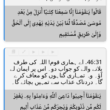
قَالُوا۟ يَـٰقَوْمَنَآ إِنَّا سَمِعْنَا كِتَـٰبًا أُنزِلَ مِنۢ بَعْدِ
مُوسَىٰ مُصَدِّقًا لِّمَا بَيْنَ يَدَيْهِ يَهْدِىٓ إِلَى ٱلْحَقِّ
وَإِلَىٰ طَرِيقٍ مُّسْتَقِيمٍ
🗐
🔗
▶
▶
▶
46:31. اے ہماری قوم! اللہ کی طرف
بلانے والے کو جواب دو۔ اس پر ایمان لے
آؤ۔ وہ تمہاری گناہوں کو معاف کر ے
گا۔ دردناک عذاب سے تمہیں بچائے گا۔
يَـٰقَوْمَنَآ أَجِيبُوا۟ دَاعِىَ ٱللَّهِ وَءَامِنُوا۟ بِهِۦ يَغْفِرْ
لَكُم مِّن ذُنُوبِكُمْ وَيُجِرْكُم مِّنْ عَذَابٍ أَلِيمٍ