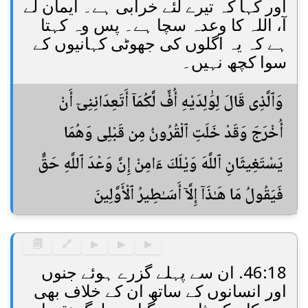
اور کہا کہ تیرے لئے خرابی ہے۔ ایمان لے
آ، اللہ کا وعدہ سچا ہے۔ پس وہ کہتا
ہے کہ یہ اگلوں کی جھوٹی کہانیوں کے
سوا کچھ نہیں۔
وَٱلَّذِى قَالَ لِوَٰلِدَيْهِ أُفٍّ لَّكُمَآ أَتَعِدَانِنِىٓ أَنْ
أُخْرَجَ وَقَدْ خَلَتِ ٱلْقُرُونُ مِن قَبْلِى وَهُمَا
يَسْتَغِيثَانِ ٱللَّهَ وَيْلَكَ ءَامِنْ إِنَّ وَعْدَ ٱللَّهِ حَقٌّ
فَيَقُولُ مَا هَـٰذَآ إِلَّآ أَسَـٰطِيرُ ٱلْأَوَّلِينَ
🗐
🔗
▶
▶
▶
46:18. ان سے پہلے گزرے ہوئے جنوں
اور انسانوں کے ساتھ ان کے خلاف بھی