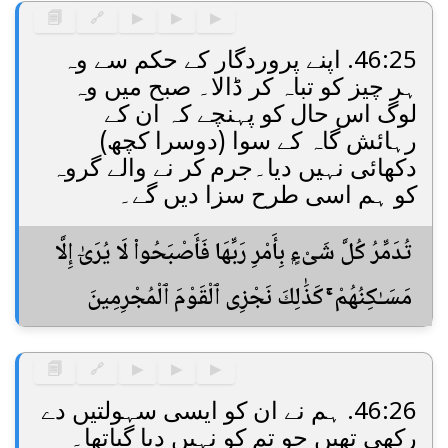
🗐
🔗
▶
▶
▶
46:25. اپنے پروردگار کے حکم سے وہ
ہر چیز کو تباہ کر ڈالا۔ صبح میں وہ
لوگ اس حال کو پہنچے کہ ان کے
رہائش گاہ کے سوا (دوسرا کچھ)
دکھائی نہیں دیا۔جرم کر نے والے گروہ
کو ہم اسی طرح سزا دیں گے۔
تُدَمِّرُ كُلَّ شَىْءٍۭ بِأَمْرِ رَبِّهَا فَأَصْبَحُوا۟ لَا يُرَىٰٓ إِلَّا
مَسَـٰكِنُهُمْ ۚ كَذَٰلِكَ نَجْزِى ٱلْقَوْمَ ٱلْمُجْرِمِينَ
🗐
🔗
▶
▶
▶
46:26. ہم نے ان کو ایسی سہولتیں دے
رکھی تھیں جو تم کو نہیں دیا گیاتھا۔