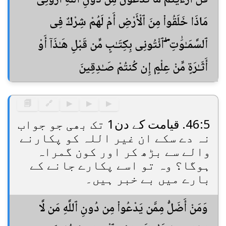
مَاذَا خَلَقُوا۟ مِنَ ٱلْأَرْضِ أَمْ لَهُمْ شِرْكٌ فِى
ٱلسَّمَـٰوَٰتِ ۖ ٱئْتُونِى بِكِتَـٰبٍ مِّن قَبْلِ هَـٰذَآ أَوْ
أَثَـٰرَةٍ مِّنْ عِلْمٍ إِن كُنتُمْ صَـٰدِقِينَ
🗐
🔗
▶
▶
▶
46:5. قیامت کے دن1 تک بھی جو جواب
نہ دے سکے ان غیر اللہ کو پکارنے
والے سے بڑھ کر اور کون گمراہ
ہوگا؟ وہ تو اسے پکارے جانے کے
بارے میں بے خبر ہیں۔
وَمَنْ أَضَلُّ مِمَّن يَدْعُوا۟ مِن دُونِ ٱللَّهِ مَن لَّا