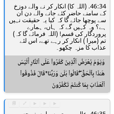
46:34. (اللہ کا) انکار کر نے والے دوزخ
کے سامنے حاضر کئے جانے والے دن ان
سے پوچھا جائے گا کہ کیا یہ حقیقت نہیں
ہے؟ وہ کہیں گے کہ ہاں، ہمارے
پروردگار کی قسم! (اللہ فرمائے گا کہ)
تم (میرا ) انکار کر رہے تھے، اس لئے
عذاب کا مزہ چکھو۔
وَيَوْمَ يُعْرَضُ ٱلَّذِينَ كَفَرُوا۟ عَلَى ٱلنَّارِ أَلَيْسَ
هَـٰذَا بِٱلْحَقِّ ۖ قَالُوا۟ بَلَىٰ وَرَبِّنَا ۚ قَالَ فَذُوقُوا۟
ٱلْعَذَابَ بِمَا كُنتُمْ تَكْفُرُونَ
🗐
🔗
▶
▶
▶