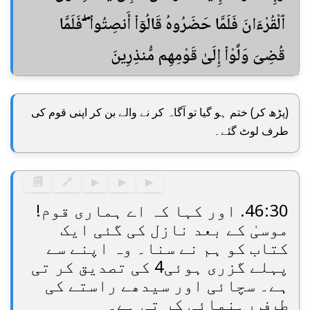
ٱلْقُرْءَانَ فَلَمَّا حَضَرُوهُ قَالُوٓا۟ أَنصِتُوا۟ ۖ فَلَمَّا
قُضِىَ وَلَّوْا۟ إِلَىٰ قَوْمِهِم مُّنذِرِينَ
(پڑھ کر) ختم ہو گیا تو آگاہ کر نے والے بن کر اپنی قوم کی
طرف لوٹ گئے۔
🗐
🔗
▶
▶
▶
46:30. اور کہا کہ اے ہماری قوم!
موسیٰ کے بعد نازل کی گئی ایک
کتاب کو ہم نے سنا۔ وہ اپنے سے
پہلے گزری ہوئی4 کی تصدیق کر تی
ہے۔ سچائی اور سیدھے راستے کی
طرف رہنمائی کر تی ہے۔