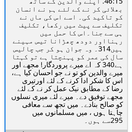
46:15. اپنے والدین کے ساتھ
بھلائی کر نے کے لئے ہم نے انسان
کو تاکید کی۔ اسے اس کی ماں نے
تکلیف سے پیٹ میں رکھا، تکلیف
ہی سے جنا۔اس کا حمل میں
رہنااور دودھ چھڑانا تیس مہینے
ہیں314۔ وہ جوان ہو کر جب چالیس
سال کی عمر کو پہنچتا ہے تو کہتا
ہے340 کہ اے میرے پروردگار! مجھے اور
میرے والدین کو تو نے جو احسان کیا ہے،
اس کا شکر ادا کرنے کے لئے اورتیری
رضا کے مطابق نیک عمل کر نے کے لئے
مجھے توفیق دے۔ میرے لئے میری نسلوں
کو صالح بنادے۔ میں تجھ سے معافی
چاہتا ہوں ، میں مسلمانوں میں
295سے ہوں۔