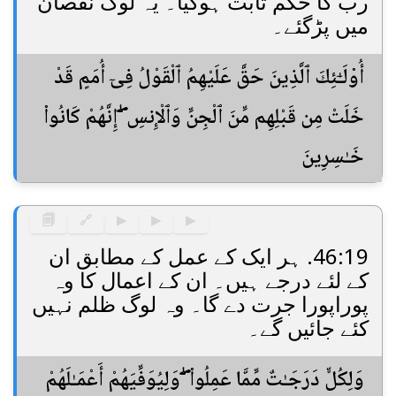
رب کا حکم ثابت ہوگیا۔ یہ لوگ نقصان
میں پڑگئے۔
أُو۟لَـٰٓئِكَ ٱلَّذِينَ حَقَّ عَلَيْهِمُ ٱلْقَوْلُ فِىٓ أُمَمٍ قَدْ
خَلَتْ مِن قَبْلِهِم مِّنَ ٱلْجِنِّ وَٱلْإِنسِ ۖ إِنَّهُمْ كَانُوا۟
خَـٰسِرِينَ
🗐
🔗
▶
▶
▶
46:19. ہر ایک کے عمل کے مطابق ان
کے لئے درجے ہیں۔ ان کے اعمال کا وہ
پوراپورا جرت دے گا۔ وہ لوگ ظلم نہیں
کئے جائیں گے۔
وَلِكُلٍّ دَرَجَـٰتٌ مِّمَّا عَمِلُوا۟ ۖ وَلِيُوَفِّيَهُمْ أَعْمَـٰلَهُمْ