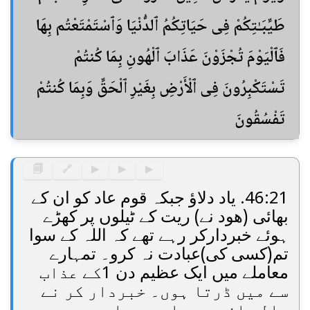
طَيِّبَـٰتِكُمْ فِى حَيَاتِكُمُ ٱلدُّنْيَا وَٱسْتَمْتَعْتُم بِهَا
فَٱلْيَوْمَ تُجْزَوْنَ عَذَابَ ٱلْهُونِ بِمَا كُنتُمْ
تَسْتَكْبِرُونَ فِى ٱلْأَرْضِ بِغَيْرِ ٱلْحَقِّ وَبِمَا كُنتُمْ
تَفْسُقُونَ
🗐
🔗
▶
▶
▶
46:21. یاد دلاؤ جبکہ قوم عاد کو ان کے
بھائی (ھود نے) ریت کے ٹیلوں پر کھڑے
ہوئے خبردارکر رہے تھے کہ اللہ کے سوا
تم(کسی کی)عبادت نہ کرو۔ تمہارے
معاملے میں ایک عظیم دن 1کے عذاب
سے میں ڈرتا ہوں۔ خبردار کر نے