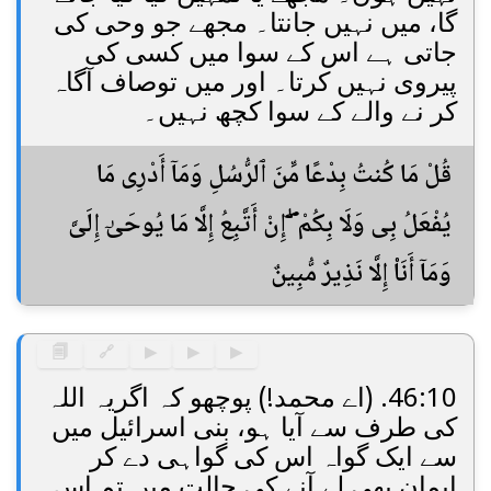
گا، میں نہیں جانتا۔ مجھے جو وحی کی
جاتی ہے اس کے سوا میں کسی کی
پیروی نہیں کرتا۔ اور میں توصاف آگاہ
کر نے والے کے سوا کچھ نہیں۔
قُلْ مَا كُنتُ بِدْعًا مِّنَ ٱلرُّسُلِ وَمَآ أَدْرِى مَا
يُفْعَلُ بِى وَلَا بِكُمْ ۖ إِنْ أَتَّبِعُ إِلَّا مَا يُوحَىٰٓ إِلَىَّ
وَمَآ أَنَا۠ إِلَّا نَذِيرٌ مُّبِينٌ
🗐
🔗
▶
▶
▶
46:10. (اے محمد!) پوچھو کہ اگریہ اللہ
کی طرف سے آیا ہو، بنی اسرائیل میں
سے ایک گواہ اس کی گواہی دے کر
ایمان بھی لے آنے کی حالت میں تم اس