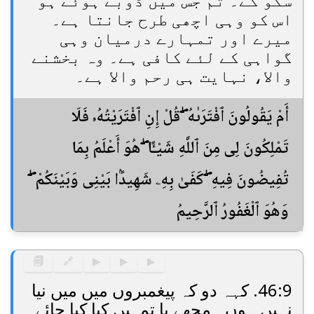
سکو گے۔ تم جس میں ڈوبے ہوئے ہو
اس کو وہی اچھی طرح جانتا ہے۔
میرے اور تمہارے درمیان وہی
گواہی کے لئے کافی ہے۔ وہ بخشنے
والا، نہایت ہی رحم والا ہے۔
أَمْ يَقُولُونَ ٱفْتَرَىٰهُ ۖ قُلْ إِنِ ٱفْتَرَيْتُهُۥ فَلَا
تَمْلِكُونَ لِى مِنَ ٱللَّهِ شَيْـًٔا ۖ هُوَ أَعْلَمُ بِمَا
تُفِيضُونَ فِيهِ ۖ كَفَىٰ بِهِۦ شَهِيدًۢا بَيْنِى وَبَيْنَكُمْ ۖ
وَهُوَ ٱلْغَفُورُ ٱلرَّحِيمُ
🗐
🔗
▶
▶
▶
46:9. کہہ دو کہ پیغمبروں میں میں نیا
نہیں ہوں۔ مجھے یا تمہیں کیا کیا جائے