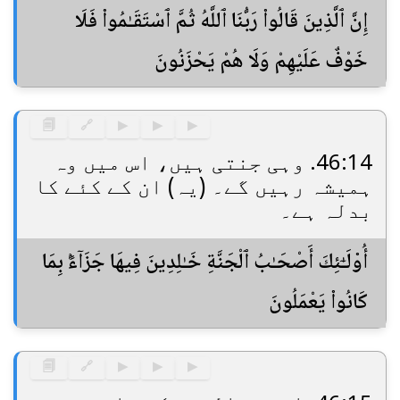
إِنَّ ٱلَّذِينَ قَالُوا۟ رَبُّنَا ٱللَّهُ ثُمَّ ٱسْتَقَـٰمُوا۟ فَلَا
خَوْفٌ عَلَيْهِمْ وَلَا هُمْ يَحْزَنُونَ
🗐
🔗
▶
▶
▶
46:14. وہی جنتی ہیں، اس میں وہ
ہمیشہ رہیں گے۔ (یہ) ان کے کئے کا
بدلہ ہے۔
أُو۟لَـٰٓئِكَ أَصْحَـٰبُ ٱلْجَنَّةِ خَـٰلِدِينَ فِيهَا جَزَآءًۢ بِمَا
كَانُوا۟ يَعْمَلُونَ
🗐
🔗
▶
▶
▶