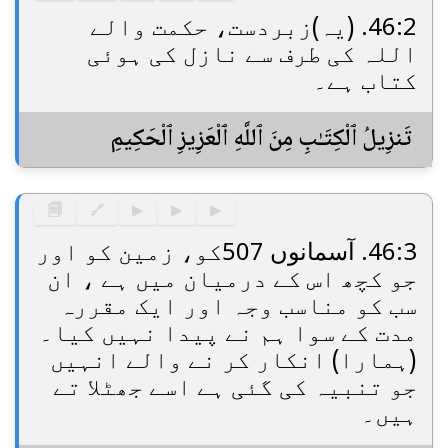
46:2. (یہ)زبردست، حکمت والے
اللہ کی طرف سے نازل کی ہوئی
کتاب ہے۔
تَنزِيلُ ٱلْكِتَـٰبِ مِنَ ٱللَّهِ ٱلْعَزِيزِ ٱلْحَكِيمِ
🗐
🔗
▶
▶
▶
46:3. آسمانوں 507کو، زمین کو اور
جو کچھ اس کے درمیان میں ہے ، ان
سب کو مناسب وجہ اور ایک مقررہ
مدت کے سوا ہم نے پیدا نہیں کیا۔
(ہمارا) انکار کر نے والے انہیں
جو تنبیہ کی گئی ہے اسے جھٹلا تے
ہیں۔