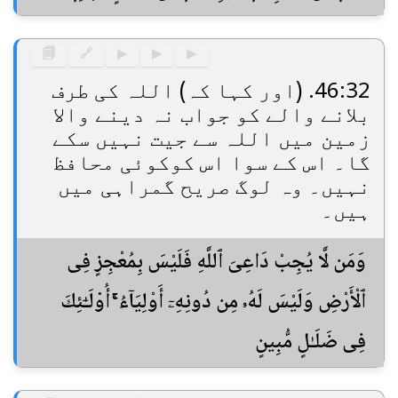
🗐
🔗
▶
▶
▶
46:32. (اور کہا کہ) اللہ کی طرف
بلانے والے کو جواب نہ دینے والا
زمین میں اللہ سے جیت نہیں سکے
گا۔ اس کے سوا اس کوکوئی محافظ
نہیں۔ وہ لوگ صریح گمراہی میں
ہیں۔
وَمَن لَّا يُجِبْ دَاعِىَ ٱللَّهِ فَلَيْسَ بِمُعْجِزٍ فِى
ٱلْأَرْضِ وَلَيْسَ لَهُۥ مِن دُونِهِۦٓ أَوْلِيَآءُ ۚ أُو۟لَـٰٓئِكَ
فِى ضَلَـٰلٍ مُّبِينٍ