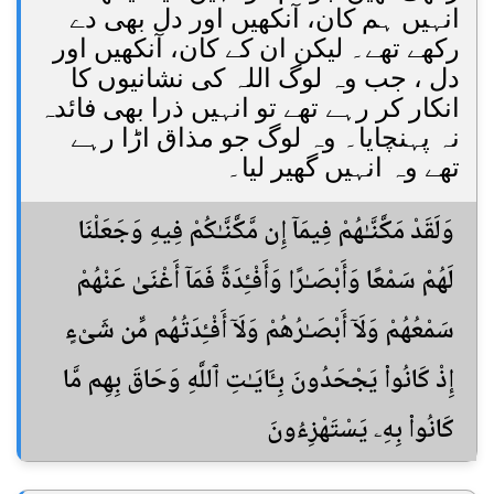
انہیں ہم کان، آنکھیں اور دل بھی دے
رکھے تھے۔ لیکن ان کے کان، آنکھیں اور
دل ، جب وہ لوگ اللہ کی نشانیوں کا
انکار کر رہے تھے تو انہیں ذرا بھی فائدہ
نہ پہنچایا۔ وہ لوگ جو مذاق اڑا رہے
تھے وہ انہیں گھیر لیا۔
وَلَقَدْ مَكَّنَّـٰهُمْ فِيمَآ إِن مَّكَّنَّـٰكُمْ فِيهِ وَجَعَلْنَا
لَهُمْ سَمْعًا وَأَبْصَـٰرًا وَأَفْـِٔدَةً فَمَآ أَغْنَىٰ عَنْهُمْ
سَمْعُهُمْ وَلَآ أَبْصَـٰرُهُمْ وَلَآ أَفْـِٔدَتُهُم مِّن شَىْءٍ
إِذْ كَانُوا۟ يَجْحَدُونَ بِـَٔايَـٰتِ ٱللَّهِ وَحَاقَ بِهِم مَّا
كَانُوا۟ بِهِۦ يَسْتَهْزِءُونَ