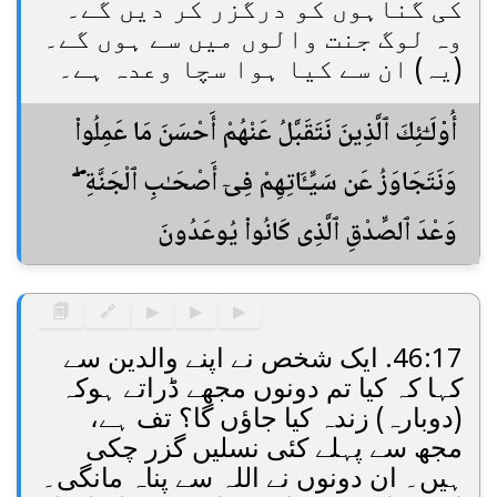
کی گناہوں کو درگزر کر دیں گے۔
وہ لوگ جنت والوں میں سے ہوں گے۔
(یہ) ان سے کیا ہوا سچا وعدہ ہے۔
أُو۟لَـٰٓئِكَ ٱلَّذِينَ نَتَقَبَّلُ عَنْهُمْ أَحْسَنَ مَا عَمِلُوا۟
وَنَتَجَاوَزُ عَن سَيِّـَٔاتِهِمْ فِىٓ أَصْحَـٰبِ ٱلْجَنَّةِ ۖ
وَعْدَ ٱلصِّدْقِ ٱلَّذِى كَانُوا۟ يُوعَدُونَ
🗐
🔗
▶
▶
▶
46:17. ایک شخص نے اپنے والدین سے
کہا کہ کیا تم دونوں مجھے ڈراتے ہوکہ
(دوبارہ) زندہ کیا جاؤں گا؟ تف ہے،
مجھ سے پہلے کئی نسلیں گزر چکی
ہیں۔ ان دونوں نے اللہ سے پناہ مانگی۔