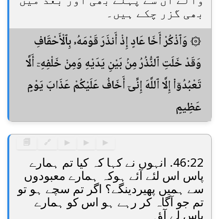
والے ان سے پہلے بھی اور بعد میں
بھی گزر چکے ہیں۔
۞ وَٱذْكُرْ أَخَا عَادٍ إِذْ أَنذَرَ قَوْمَهُۥ بِٱلْأَحْقَافِ
وَقَدْ خَلَتِ ٱلنُّذُرُ مِنۢ بَيْنِ يَدَيْهِ وَمِنْ خَلْفِهِۦٓ أَلَّا
تَعْبُدُوٓا۟ إِلَّا ٱللَّهَ إِنِّىٓ أَخَافُ عَلَيْكُمْ عَذَابَ يَوْمٍ
عَظِيمٍ
🗐
🔗
▶
▶
▶
46:22. انہوں نے کہا کہ کیا تم ہمارے
پاس اس لئے آئے ہوکہ ہمارے معبودوں
سے ہمیں پھیردینگے؟ اگر تم سچے ہو تو
تم جو آگاہ کر رہے ہو اس کو ہمارے
پاس لے آؤ۔