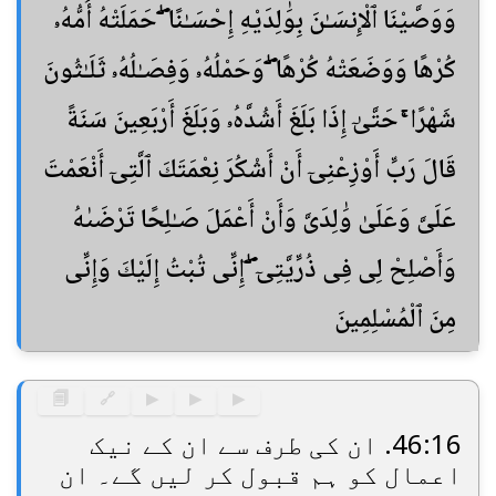
وَوَصَّيْنَا ٱلْإِنسَـٰنَ بِوَٰلِدَيْهِ إِحْسَـٰنًا ۖ حَمَلَتْهُ أُمُّهُۥ
كُرْهًا وَوَضَعَتْهُ كُرْهًا ۖ وَحَمْلُهُۥ وَفِصَـٰلُهُۥ ثَلَـٰثُونَ
شَهْرًا ۚ حَتَّىٰٓ إِذَا بَلَغَ أَشُدَّهُۥ وَبَلَغَ أَرْبَعِينَ سَنَةً
قَالَ رَبِّ أَوْزِعْنِىٓ أَنْ أَشْكُرَ نِعْمَتَكَ ٱلَّتِىٓ أَنْعَمْتَ
عَلَىَّ وَعَلَىٰ وَٰلِدَىَّ وَأَنْ أَعْمَلَ صَـٰلِحًا تَرْضَىٰهُ
وَأَصْلِحْ لِى فِى ذُرِّيَّتِىٓ ۖ إِنِّى تُبْتُ إِلَيْكَ وَإِنِّى
مِنَ ٱلْمُسْلِمِينَ
🗐
🔗
▶
▶
▶
46:16. ان کی طرف سے ان کے نیک
اعمال کو ہم قبول کر لیں گے۔ ان