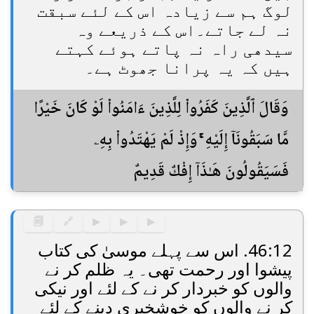
لوگ ہم سے زیادہ اس کے لئے سبقت
نہ لے جاتے۔اس کے ذریعے وہ
سیدھی راہ نہ پاتے ہوئے کہتے
ہیں کہ یہ پرانا جھوٹ ہے۔
وَقَالَ ٱلَّذِينَ كَفَرُوا۟ لِلَّذِينَ ءَامَنُوا۟ لَوْ كَانَ خَيْرًا
مَّا سَبَقُونَآ إِلَيْهِ ۚ وَإِذْ لَمْ يَهْتَدُوا۟ بِهِۦ
فَسَيَقُولُونَ هَـٰذَآ إِفْكٌ قَدِيمٌ
🗐
🔗
▶
▶
▶
46:12. اس سے پہلے موسیٰ کی کتاب
پیشوا اور رحمت تھی۔ یہ ظلم کر نے
والوں کو خبردار کر نے کے لئے اور نیکی
کر نے والوں کو خوشخبری دینے کے لئے