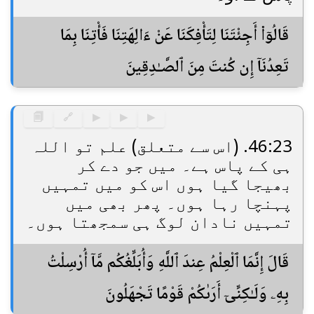
قَالُوٓا۟ أَجِئْتَنَا لِتَأْفِكَنَا عَنْ ءَالِهَتِنَا فَأْتِنَا بِمَا
تَعِدُنَآ إِن كُنتَ مِنَ ٱلصَّـٰدِقِينَ
🗐
🔗
▶
▶
▶
46:23. (اس سے متعلق) علم تو اللہ
ہی کے پاس ہے۔ میں جو دے کر
بھیجا گیا ہوں اس کو میں تمہیں
پہنچا رہا ہوں۔ پھر بھی میں
تمہیں نادان لوگ ہی سمجھتا ہوں۔
قَالَ إِنَّمَا ٱلْعِلْمُ عِندَ ٱللَّهِ وَأُبَلِّغُكُم مَّآ أُرْسِلْتُ
بِهِۦ وَلَـٰكِنِّىٓ أَرَىٰكُمْ قَوْمًا تَجْهَلُونَ