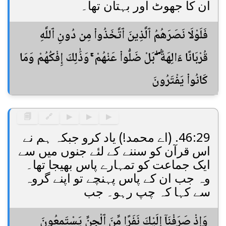
ان کا جھوٹ اور بہتان تھا۔
فَلَوْلَا نَصَرَهُمُ ٱلَّذِينَ ٱتَّخَذُوا۟ مِن دُونِ ٱللَّهِ
قُرْبَانًا ءَالِهَةًۢ ۖ بَلْ ضَلُّوا۟ عَنْهُمْ ۚ وَذَٰلِكَ إِفْكُهُمْ وَمَا
كَانُوا۟ يَفْتَرُونَ
🗐
🔗
▶
▶
▶
46:29. (اے محمد!) یاد کرو جبکہ ہم نے
اس قرآن کو سننے کے لئے جنوں میں سے
ایک جماعت کو تمہارے پاس بھیجا تھا۔
وہ جب ان کے پاس پہنچے تو اپنے گروہ
سے کہا کہ چپ رہو۔ جب
وَإِذْ صَرَفْنَآ إِلَيْكَ نَفَرًا مِّنَ ٱلْجِنِّ يَسْتَمِعُونَ