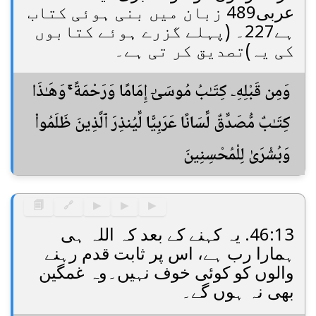
عربی489 زبان میں بنی ہوئی کتاب
ہے227۔ (پہلے گزرے ہوئے کتابوں
کی یہ)تصدیق کر تی ہے۔
وَمِن قَبْلِهِۦ كِتَـٰبُ مُوسَىٰٓ إِمَامًا وَرَحْمَةً ۚ وَهَـٰذَا
كِتَـٰبٌ مُّصَدِّقٌ لِّسَانًا عَرَبِيًّا لِّيُنذِرَ ٱلَّذِينَ ظَلَمُوا۟
وَبُشْرَىٰ لِلْمُحْسِنِينَ
🗐
🔗
▶
▶
▶
46:13. یہ کہنے کے بعد کہ اللہ ہی
ہمارا رب ہے، اس پر ثابت قدم رہنے
والوں کو کوئی خوف نہیں۔وہ غمگین
بھی نہ ہوں گے۔