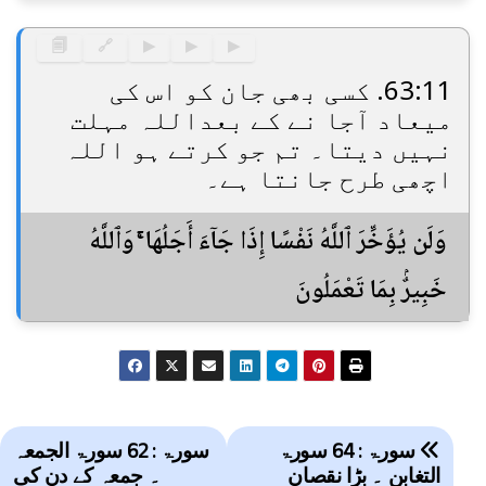
🗐
🔗
▶
▶
▶
63:11. کسی بھی جان کو اس کی
میعاد آجا نے کے بعداللہ مہلت
نہیں دیتا۔ تم جو کرتے ہو اللہ
اچھی طرح جانتا ہے۔
وَلَن يُؤَخِّرَ ٱللَّهُ نَفْسًا إِذَا جَآءَ أَجَلُهَا ۚ وَٱللَّهُ
خَبِيرٌۢ بِمَا تَعْمَلُونَ
Post
سورۃ : 64 سورۃ
سورۃ : 62 سورۃ الجمعہ
navigation
التغابن ۔ بڑا نقصان
۔ جمعہ کے دن کی