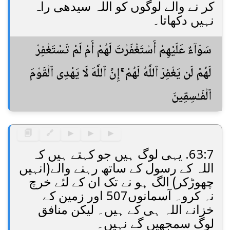
کر نے والے لوگوں کو اللہ سیدھی راہ
نہیں دکھاتا۔
سَوَآءٌ عَلَيْهِمْ أَسْتَغْفَرْتَ لَهُمْ أَمْ لَمْ تَسْتَغْفِرْ
لَهُمْ لَن يَغْفِرَ ٱللَّهُ لَهُمْ ۚ إِنَّ ٱللَّهَ لَا يَهْدِى ٱلْقَوْمَ
ٱلْفَـٰسِقِينَ
🗐
🔗
▶
▶
▶
63:7. یہی لوگ ہیں جو کہتے ہیں کہ
اللہ کے رسول کے ساتھ رہنے والے(انہیں
چھوڑکر) الگ ہو نے تک ان کے لئے خرچ
نہ کرو۔ آسمانوں507 اور زمین کے
خزانے اللہ ہی کے ہیں۔ لیکن منافق
لوگ سمجھیں گے نہیں۔