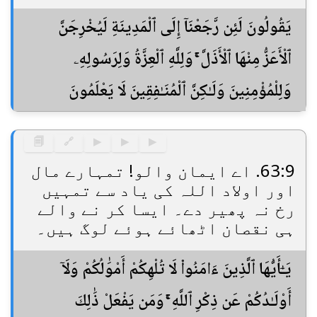
يَقُولُونَ لَئِن رَّجَعْنَآ إِلَى ٱلْمَدِينَةِ لَيُخْرِجَنَّ
ٱلْأَعَزُّ مِنْهَا ٱلْأَذَلَّ ۚ وَلِلَّهِ ٱلْعِزَّةُ وَلِرَسُولِهِۦ
وَلِلْمُؤْمِنِينَ وَلَـٰكِنَّ ٱلْمُنَـٰفِقِينَ لَا يَعْلَمُونَ
🗐
🔗
▶
▶
▶
63:9. اے ایمان والو! تمہارے مال
اور اولاد اللہ کی یاد سے تمہیں
رخ نہ پھیر دے۔ ایسا کر نے والے
ہی نقصان اٹھائے ہوئے لوگ ہیں۔
يَـٰٓأَيُّهَا ٱلَّذِينَ ءَامَنُوا۟ لَا تُلْهِكُمْ أَمْوَٰلُكُمْ وَلَآ
أَوْلَـٰدُكُمْ عَن ذِكْرِ ٱللَّهِ ۚ وَمَن يَفْعَلْ ذَٰلِكَ