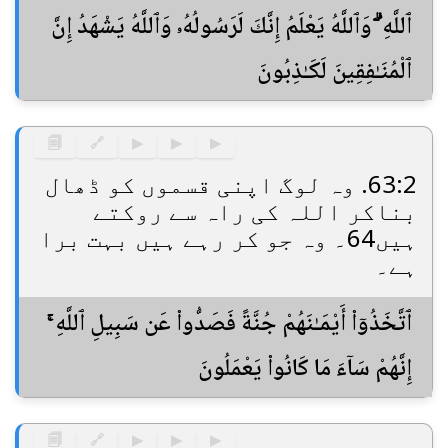
ٱللَّهِ ۗ وَٱللَّهُ يَعْلَمُ إِنَّكَ لَرَسُولُهُۥ وَٱللَّهُ يَشْهَدُ إِنَّ
ٱلْمُنَـٰفِقِينَ لَكَـٰذِبُونَ
🗐
🔗
▶
▶
▶
63:2. وہ لوگ اپنی قسموں کو ڈھال
بناکر اللہ کی راہ سے روکتے
ہیں64۔ وہ جو کر رہے ہیں بہت برا
ہے۔
ٱتَّخَذُوٓا۟ أَيْمَـٰنَهُمْ جُنَّةً فَصَدُّوا۟ عَن سَبِيلِ ٱللَّهِ ۚ
إِنَّهُمْ سَآءَ مَا كَانُوا۟ يَعْمَلُونَ
🗐
🔗
▶
▶
▶