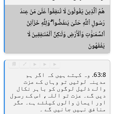
هُمُ ٱلَّذِينَ يَقُولُونَ لَا تُنفِقُوا۟ عَلَىٰ مَنْ عِندَ
رَسُولِ ٱللَّهِ حَتَّىٰ يَنفَضُّوا۟ ۗ وَلِلَّهِ خَزَآئِنُ
ٱلسَّمَـٰوَٰتِ وَٱلْأَرْضِ وَلَـٰكِنَّ ٱلْمُنَـٰفِقِينَ لَا
يَفْقَهُونَ
🗐
🔗
▶
▶
▶
63:8. وہ کہتے ہیں کہ اگر ہم
مدینہ لوٹیں تو وہاں کے عزت
والے ذلیل لوگوں کو باہر نکال
دیں گے۔ عزت تو اللہ، اس کے رسول
اور ایمان والوں کیلئے ہے۔ مگر
منافق نہیں جانیں گے ۔