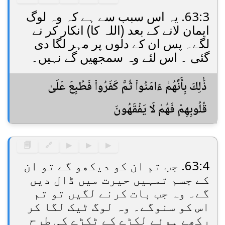
63:3. یہ اس سبب سے ہے کہ وہ لوگ
ایمان لانے کے بعد (اللہ کا) انکار کر نے
لگے۔ پس ان کے دلوں پر مہر لگا دی
گئی ۔ اس لئے وہ سمجھیں گے نہیں۔
ذَٰلِكَ بِأَنَّهُمْ ءَامَنُوا۟ ثُمَّ كَفَرُوا۟ فَطُبِعَ عَلَىٰ
قُلُوبِهِمْ فَهُمْ لَا يَفْقَهُونَ
🗐
🔗
▶
▶
▶
63:4. جب تم ان کو دیکھو گے تو ان
کے جسم تمہیں حیرت میں ڈال دیں
گے۔ وہ جب بات کرنے لگیں تو تم
اس کو سنوگے۔ وہ لوگ ٹیک لگا کر
رکھے ہوئے لکڑے کے ٹکڑے کی طرح