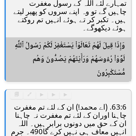
تمہارے لئے اللہ کے رسول مغفرت
چاہیں گے تو وہ اپنے سروں کو پھیر لیتے
ہیں۔ تکبر کر تے ہوئے انہیں تم روکتے
ہوئے دیکھوگے۔
وَإِذَا قِيلَ لَهُمْ تَعَالَوْا۟ يَسْتَغْفِرْ لَكُمْ رَسُولُ ٱللَّهِ
لَوَّوْا۟ رُءُوسَهُمْ وَرَأَيْتَهُمْ يَصُدُّونَ وَهُم
مُّسْتَكْبِرُونَ
🗐
🔗
▶
▶
▶
63:6. (اے محمد!) ان کے لئے تم مغفرت
چاہنا اوران کے لئے تم مغفرت نہ چاہنا
ان کے حق میں دونوں برابر ہیں۔ اللہ
انہیں معاف ہی نہیں کرے گا490۔ جرم