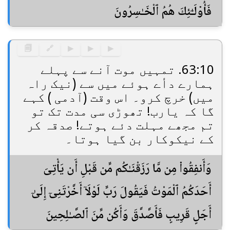
فَأُو۟لَـٰٓئِكَ هُمُ ٱلْخَـٰسِرُونَ
🗐
🔗
▶
▶
▶
63:10. تمہیں موت آنے سے پہلے
ہمارے دأے ہوئے میں سے (نیک راہ
میں) خرچ کرو۔ اس وقت (آدمی ) کہے
گا کہ یارب! تھوڑی سی مدت تک تو
تم مجھے مہلت دئے ہوتے! صدقہ کر
کے نیکوکار بن گیا ہوتا۔
وَأَنفِقُوا۟ مِن مَّا رَزَقْنَـٰكُم مِّن قَبْلِ أَن يَأْتِىَ
أَحَدَكُمُ ٱلْمَوْتُ فَيَقُولَ رَبِّ لَوْلَآ أَخَّرْتَنِىٓ إِلَىٰٓ
أَجَلٍ قَرِيبٍ فَأَصَّدَّقَ وَأَكُن مِّنَ ٱلصَّـٰلِحِينَ