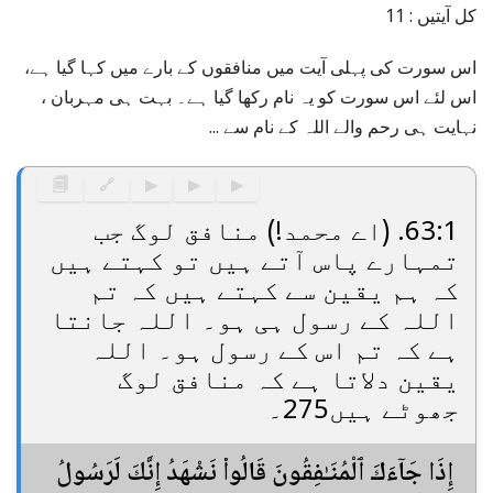
کل آیتیں : 11
اس سورت کی پہلی آیت میں منافقوں کے بارے میں کہا گیا ہے،
اس لئے اس سورت کو یہ نام رکھا گیا ہے۔ بہت ہی مہربان ،
نہایت ہی رحم والے اللہ کے نام سے ...
🗐
🔗
▶
▶
▶
63:1. (اے محمد!) منافق لوگ جب
تمہارے پاس آتے ہیں تو کہتے ہیں
کہ ہم یقین سے کہتے ہیں کہ تم
اللہ کے رسول ہی ہو۔ اللہ جانتا
ہے کہ تم اس کے رسول ہو۔ اللہ
یقین دلاتا ہے کہ منافق لوگ
جھوٹے ہیں275۔
إِذَا جَآءَكَ ٱلْمُنَـٰفِقُونَ قَالُوا۟ نَشْهَدُ إِنَّكَ لَرَسُولُ