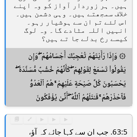
ہیں۔ ہر زوردار آواز کو وہ اپنے
خلاف سمجھتے ہیں۔ وہی دشمن ہیں۔
اس لئے تم ان سے ہوشیار رہو۔
انہیں اللہ مٹادے گا۔ وہ لوگ
کیسے رخ بدلے جا تے ہیں؟
۞ وَإِذَا رَأَيْتَهُمْ تُعْجِبُكَ أَجْسَامُهُمْ ۖ وَإِن
يَقُولُوا۟ تَسْمَعْ لِقَوْلِهِمْ ۖ كَأَنَّهُمْ خُشُبٌ مُّسَنَّدَةٌ ۖ
يَحْسَبُونَ كُلَّ صَيْحَةٍ عَلَيْهِمْ ۚ هُمُ ٱلْعَدُوُّ
فَٱحْذَرْهُمْ ۚ قَـٰتَلَهُمُ ٱللَّهُ ۖ أَنَّىٰ يُؤْفَكُونَ
🗐
🔗
▶
▶
▶
63:5. جب ان سے کہا جائے کہ آؤ،