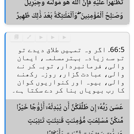
تَظَـٰهَرَا عَلَيْهِ فَإِنَّ ٱللَّهَ هُوَ مَوْلَىٰهُ وَجِبْرِيلُ
وَصَـٰلِحُ ٱلْمُؤْمِنِينَ ۖ وَٱلْمَلَـٰٓئِكَةُ بَعْدَ ذَٰلِكَ ظَهِيرٌ
🗐
🔗
▶
▶
▶
66:5. اگر وہ تمہیں طلاق دیدے تو
تم سے زیادہ بہترمسلمہ، ایمان
والی، فرمانبردار، توبہ کر نے
والی، عبادت گزار، روزہ رکھنے
والی، بیوہ اور کنواریوں کوان
کا رب بیویاں بنا کر دے سکتا ہے۔
عَسَىٰ رَبُّهُۥٓ إِن طَلَّقَكُنَّ أَن يُبْدِلَهُۥٓ أَزْوَٰجًا خَيْرًا
مِّنكُنَّ مُسْلِمَـٰتٍ مُّؤْمِنَـٰتٍ قَـٰنِتَـٰتٍ تَـٰٓئِبَـٰتٍ