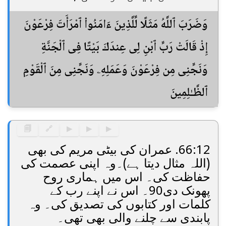
وَضَرَبَ ٱللَّهُ مَثَلًا لِّلَّذِينَ ءَامَنُوا۟ ٱمْرَأَتَ فِرْعَوْنَ
إِذْ قَالَتْ رَبِّ ٱبْنِ لِى عِندَكَ بَيْتًا فِى ٱلْجَنَّةِ
وَنَجِّنِى مِن فِرْعَوْنَ وَعَمَلِهِۦ وَنَجِّنِى مِنَ ٱلْقَوْمِ
ٱلظَّـٰلِمِينَ
🗐
🔗
▶
▶
▶
66:12. عمران کی بیٹی مریم کی بھی
(اللہ مثال دیتا ہے)۔وہ اپنی عصمت کی
حفاظت کی۔ اس میں ہماری روح
پھونک دی90۔ اس نے اپنے رب کے
کلمات اور کتابوں کی تصدیق کی۔ وہ
پابندی سے چلنے والی بھی تھی۔