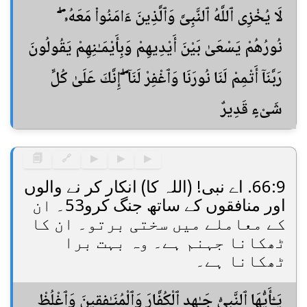
لَا يُخْزِى ٱللَّهُ ٱلنَّبِىَّ وَٱلَّذِينَ ءَامَنُوا۟ مَعَهُۥ ۖ
نُورُهُمْ يَسْعَىٰ بَيْنَ أَيْدِيهِمْ وَبِأَيْمَـٰنِهِمْ يَقُولُونَ
رَبَّنَآ أَتْمِمْ لَنَا نُورَنَا وَٱغْفِرْ لَنَآ ۖ إِنَّكَ عَلَىٰ كُلِّ
شَىْءٍ قَدِيرٌ
🗐
🔗
▶
▶
▶
66:9. اے نبی! (اللہ کا) انکار کر نے والوں
اور منافقوں کے ساتھ جنگ کرو53۔ ان
کے معاملے میں سختی برتو۔ ان کا
ٹھکانا جہنم ہے۔ وہ بہت برا
ٹھکانا ہے۔
يَـٰٓأَيُّهَا ٱلنَّبِىُّ جَـٰهِدِ ٱلْكُفَّارَ وَٱلْمُنَـٰفِقِينَ وَٱغْلُظْ