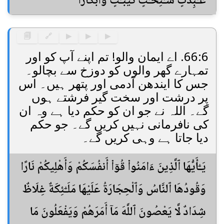
عَـٰبِدَٰتٍ سَـٰٓئِحَـٰتٍ ثَيِّبَـٰتٍ وَأَبْكَارًا
🗐
🔗
▶
▶
▶
66:6. اے ایمان والو! تم اپنے آپ کو اور
تمہارے گھر والوں کو دوزخ سے بچالو۔
جس کا ایندھن آدمی اور پتھر ہیں۔ اس
پر درشت اور سخت گیر فرشتے ہوں
گے۔ اللہ نے جو ان کو حکم دیا ہے وہ ان
کی نافرمانی نہیں کریں گے۔ جو حکم
دیا جاتا ہے وہی کریں گے۔
يَـٰٓأَيُّهَا ٱلَّذِينَ ءَامَنُوا۟ قُوٓا۟ أَنفُسَكُمْ وَأَهْلِيكُمْ نَارًا
وَقُودُهَا ٱلنَّاسُ وَٱلْحِجَارَةُ عَلَيْهَا مَلَـٰٓئِكَةٌ غِلَاظٌ
شِدَادٌ لَّا يَعْصُونَ ٱللَّهَ مَآ أَمَرَهُمْ وَيَفْعَلُونَ مَا