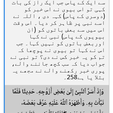
سے ایک کے پاس جب ایک راز کی بات
کہی تو اس بیوی نے اس خبر کو
(دوسری کے پاس) کہہ دی ، اللہ نے
اسے نبی پر ظاہر کر دیا۔ اس وقت
اس میں سے بعض باتوں کو (ان
بیویوں کے پاس) نبی نے کہا
اوربعض باتوں کو نہیں کہا۔ جب
اس نے کہا تو بیوی نے پوچھا کہ
تم کو یہ خبر کس نے دی؟ تو نبی نے
جواب دیا کہ سب کچھ جاننے والے،
پوری خبر رکھنے والے نے مجھے یہ
بتلا یا ہے258۔
وَإِذْ أَسَرَّ ٱلنَّبِىُّ إِلَىٰ بَعْضِ أَزْوَٰجِهِۦ حَدِيثًا فَلَمَّا
نَبَّأَتْ بِهِۦ وَأَظْهَرَهُ ٱللَّهُ عَلَيْهِ عَرَّفَ بَعْضَهُۥ