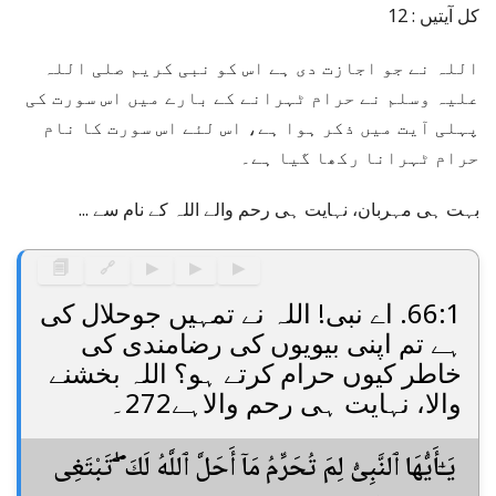
کل آیتیں : 12
اللہ نے جو اجازت دی ہے اس کو نبی کریم صلی اللہ
علیہ وسلم نے حرام ٹہرانے کے بارے میں اس سورت کی
پہلی آیت میں ذکر ہوا ہے، اس لئے اس سورت کا نام
حرام ٹہرانا رکھا گیا ہے۔
بہت ہی مہربان، نہایت ہی رحم والے اللہ کے نام سے ...
🗐
🔗
▶
▶
▶
66:1. اے نبی! اللہ نے تمہیں جوحلال کی
ہے تم اپنی بیویوں کی رضامندی کی
خاطر کیوں حرام کرتے ہو؟ اللہ بخشنے
والا، نہایت ہی رحم والاہے272۔
يَـٰٓأَيُّهَا ٱلنَّبِىُّ لِمَ تُحَرِّمُ مَآ أَحَلَّ ٱللَّهُ لَكَ ۖ تَبْتَغِى