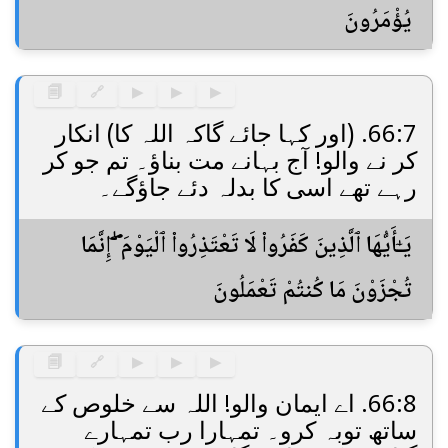
يُؤْمَرُونَ
🗐
🔗
▶
▶
▶
66:7. (اور کہا جائے گاکہ اللہ کا) انکار
کر نے والو! آج بہانے مت بناؤ۔ تم جو کر
رہے تھے اسی کا بدلہ دئے جاؤگے۔
يَـٰٓأَيُّهَا ٱلَّذِينَ كَفَرُوا۟ لَا تَعْتَذِرُوا۟ ٱلْيَوْمَ ۖ إِنَّمَا
تُجْزَوْنَ مَا كُنتُمْ تَعْمَلُونَ
🗐
🔗
▶
▶
▶
66:8. اے ایمان والو! اللہ سے خلوص کے
ساتھ توبہ کرو۔ تمہارا رب تمہارے