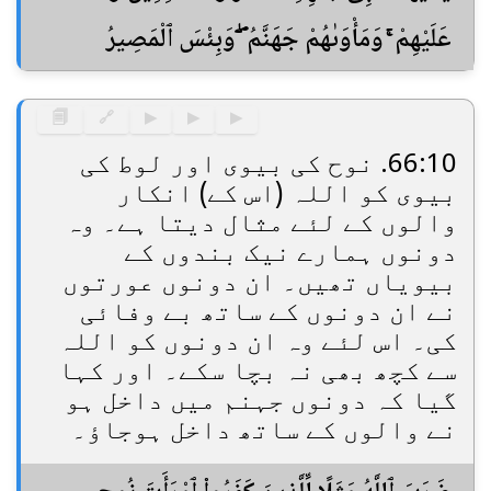
عَلَيْهِمْ ۚ وَمَأْوَىٰهُمْ جَهَنَّمُ ۖ وَبِئْسَ ٱلْمَصِيرُ
🗐
🔗
▶
▶
▶
66:10. نوح کی بیوی اور لوط کی
بیوی کو اللہ (اس کے) انکار
والوں کے لئے مثال دیتا ہے۔ وہ
دونوں ہمارے نیک بندوں کے
بیویاں تھیں۔ ان دونوں عورتوں
نے ان دونوں کے ساتھ بے وفائی
کی۔ اس لئے وہ ان دونوں کو اللہ
سے کچھ بھی نہ بچا سکے۔ اور کہا
گیا کہ دونوں جہنم میں داخل ہو
نے والوں کے ساتھ داخل ہوجاؤ۔