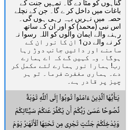
گناہوں کو مٹا دے گا۔ تمہیں جنت کے
باغات میں داخل کر ے گا۔ جن کے نچلے
حصہ میں نہریں بہہ رہی ہوں گی۔
اس نبی (محمد) کو اور ان کے ساتھ
رہنے والے ایمان والوں کو اللہ رسوا نہ
کر نے والے دن1 ان کا نور ان کے
سامنے اور دائیں جانب دوڑ رہا
ہوگا۔ وہ کہیں گے کہ اے ہمارے
رب! ہمارا نور ہمارے لئے مکمل کر
دے۔ ہماری مغفرت فرما۔ تو ہر
چیز پر قادر ہے۔
يَـٰٓأَيُّهَا ٱلَّذِينَ ءَامَنُوا۟ تُوبُوٓا۟ إِلَى ٱللَّهِ تَوْبَةً
نَّصُوحًا عَسَىٰ رَبُّكُمْ أَن يُكَفِّرَ عَنكُمْ سَيِّـَٔاتِكُمْ
وَيُدْخِلَكُمْ جَنَّـٰتٍ تَجْرِى مِن تَحْتِهَا ٱلْأَنْهَـٰرُ يَوْمَ