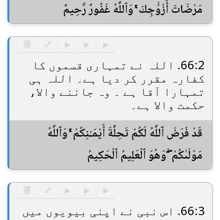
مَرْضَاتَ أَزْوَٰجِكَ ۚ وَٱللَّهُ غَفُورٌ رَّحِيمٌ
🗐
🔗
▶
▶
▶
66:2. اللہ نے تمہاری قسموں کا
کفارہ مقرر کر دیا ہے۔ اللہ ہی
تمہارا آقا ہے ۔ وہ جاننے والا،
حکمت والا ہے۔
قَدْ فَرَضَ ٱللَّهُ لَكُمْ تَحِلَّةَ أَيْمَـٰنِكُمْ ۚ وَٱللَّهُ
مَوْلَىٰكُمْ ۖ وَهُوَ ٱلْعَلِيمُ ٱلْحَكِيمُ
🗐
🔗
▶
▶
▶
66:3. اس نبی نے اپنی بیویوں میں