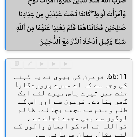
ضَرَبَ ٱللَّهُ مَثَلًا لِّلَّذِينَ كَفَرُوا۟ ٱمْرَأَتَ نُوحٍ
وَٱمْرَأَتَ لُوطٍ ۖ كَانَتَا تَحْتَ عَبْدَيْنِ مِنْ عِبَادِنَا
صَـٰلِحَيْنِ فَخَانَتَاهُمَا فَلَمْ يُغْنِيَا عَنْهُمَا مِنَ ٱللَّهِ
شَيْـًٔا وَقِيلَ ٱدْخُلَا ٱلنَّارَ مَعَ ٱلدَّٰخِلِينَ
🗐
🔗
▶
▶
▶
66:11. فرعون کی بیوی نے یہ کہنے
کی وجہ سے کہ اے میرے پروردگار!
جنت میں تیرے پاس میرے لئے ایک
گھر بنادے۔ فرعون سے اور اس کے
ظلم و ستم سے مجھے بچالے۔ ظالم
لوگوں سے بھی مجھے نجات دے ،
تواللہ نے اس کو ایمان والوں کے
لئے مثال بیان فرمائی ہے۔