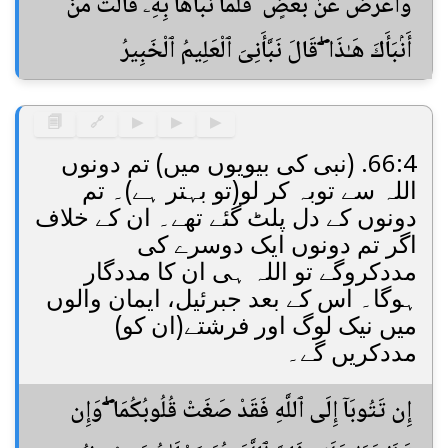
وَأَعْرَضَ عَنۢ بَعْضٍ ۖ فَلَمَّا نَبَّأَهَا بِهِۦ قَالَتْ مَنْ
أَنۢبَأَكَ هَـٰذَا ۖ قَالَ نَبَّأَنِىَ ٱلْعَلِيمُ ٱلْخَبِيرُ
🗐
🔗
▶
▶
▶
66:4. (نبی کی بیویوں میں) تم دونوں
اللہ سے توبہ کر لو(تو بہتر ہے)۔ تم
دونوں کے دل پلٹ گئے تھے۔ ان کے خلاف
اگر تم دونوں ایک دوسرے کی
مددکروگے تو اللہ ہی ان کا مددگار
ہوگا۔ اس کے بعد جبرئیل، ایمان والوں
میں نیک لوگ اور فرشتے(ان کو)
مددکریں گے۔
إِن تَتُوبَآ إِلَى ٱللَّهِ فَقَدْ صَغَتْ قُلُوبُكُمَا ۖ وَإِن