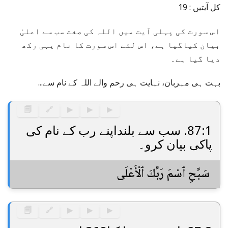
کل آیتیں : 19
اس سورت کی پہلی آیت میں اللہ کی صفت سب سے اعلیٰ
بیان کیاگیا ہے، اس لئے اس سورت کا نام یہی رکھ
دیا گیا ہے۔
بہت ہی مہربان، نہایت ہی رحم والے اللہ کے نام سے...
🗐
🔗
▶
▶
▶
87:1. سب سے بلنداپنے رب کے نام کی
پاکی بیان کرو۔
سَبِّحِ ٱسْمَ رَبِّكَ ٱلْأَعْلَى
🗐
🔗
▶
▶
▶