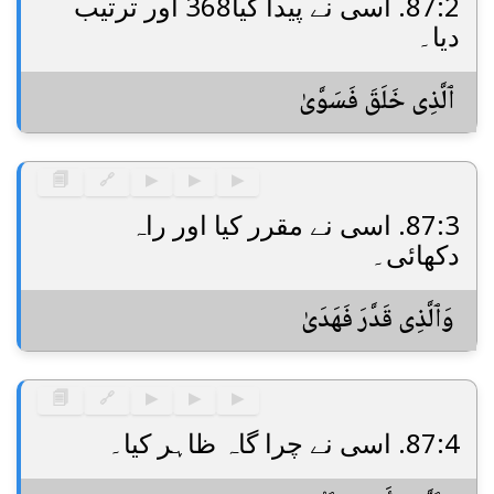
87:2. اسی نے پیدا کیا368 اور ترتیب
دیا۔
ٱلَّذِى خَلَقَ فَسَوَّىٰ
🗐
🔗
▶
▶
▶
87:3. اسی نے مقرر کیا اور راہ
دکھائی۔
وَٱلَّذِى قَدَّرَ فَهَدَىٰ
🗐
🔗
▶
▶
▶
87:4. اسی نے چرا گاہ ظاہر کیا۔