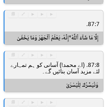
🗐
🔗
▶
▶
▶
87:7.
إِلَّا مَا شَآءَ ٱللَّهُ ۚ إِنَّهُۥ يَعْلَمُ ٱلْجَهْرَ وَمَا يَخْفَىٰ
🗐
🔗
▶
▶
▶
87:8. (اے محمد!) آسانی کو ہم تمہارے
لئے مزید آسان بنائیں گے۔
وَنُيَسِّرُكَ لِلْيُسْرَىٰ
🗐
🔗
▶
▶
▶