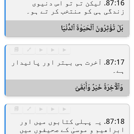
87:16. لیکن تم تو اس دنیوی
زندگی ہی کو منتخب کر تے ہو۔
بَلْ تُؤْثِرُونَ ٱلْحَيَوٰةَ ٱلدُّنْيَا
🗐
🔗
▶
▶
▶
87:17. آخرت ہی بہتر اور پائیدار
ہے۔
وَٱلْـَٔاخِرَةُ خَيْرٌ وَأَبْقَىٰٓ
🗐
🔗
▶
▶
▶
87:18. یہ پہلی کتابوں میں اور
ابراھیم و موسیٰ کے صحیفوں میں