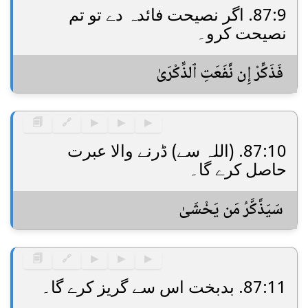
87:9. اگر نصیحت فائدہ دے تو تم
نصیحت کرو۔
فَذَكِّرْ إِن نَّفَعَتِ ٱلذِّكْرَىٰ
🗐
🔗
▶
▶
▶
87:10. (اللہ سے) ڈرنے والا عبرت
حاصل کرے گا۔
سَيَذَّكَّرُ مَن يَخْشَىٰ
🗐
🔗
▶
▶
▶
87:11. بدبخت اس سے گریز کرے گا۔