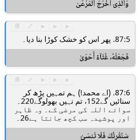
وَٱلَّذِىٓ أَخْرَجَ ٱلْمَرْعَىٰ
🗐
🔗
▶
▶
▶
87:5. پھر اس کو خشک کوڑا بنا دیا۔
فَجَعَلَهُۥ غُثَآءً أَحْوَىٰ
🗐
🔗
▶
▶
▶
87:6. (اے محمد!) ہم تمہیں پڑھ کر
سنائیں گے152، تم نہیں بھولوگے220۔
سوائے اللہ کی مرضی کے۔ وہ ظاہر
اور پوشیدہ سب کچھ جانتا ہے26۔
سَنُقْرِئُكَ فَلَا تَنسَىٰٓ