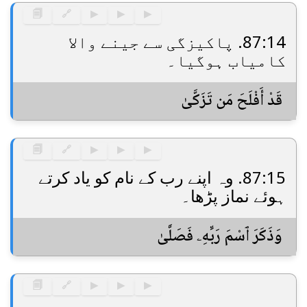
🗐
🔗
▶
▶
▶
87:14. پاکیزگی سے جینے والا
کامیاب ہوگیا۔
قَدْ أَفْلَحَ مَن تَزَكَّىٰ
🗐
🔗
▶
▶
▶
87:15. وہ اپنے رب کے نام کو یاد کرتے
ہوئے نماز پڑھا۔
وَذَكَرَ ٱسْمَ رَبِّهِۦ فَصَلَّىٰ
🗐
🔗
▶
▶
▶