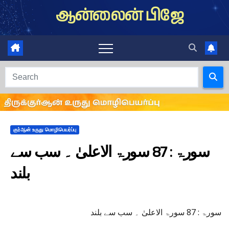
Skip
ஆன்லைன் பிஜே
to
content
குர்ஆன் உருது மொழிபெயர்ப்பு
سورۃ : 87 سورۃ الاعلیٰ ۔ سب سے
بلند
سورۃ : 87 سورۃ الاعلیٰ ۔ سب سے بلند