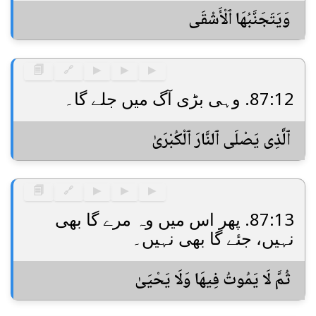
وَيَتَجَنَّبُهَا ٱلْأَشْقَى
🗐
🔗
▶
▶
▶
87:12. وہی بڑی آگ میں جلے گا۔
ٱلَّذِى يَصْلَى ٱلنَّارَ ٱلْكُبْرَىٰ
🗐
🔗
▶
▶
▶
87:13. پھر اس میں وہ مرے گا بھی
نہیں، جئے گا بھی نہیں۔
ثُمَّ لَا يَمُوتُ فِيهَا وَلَا يَحْيَىٰ