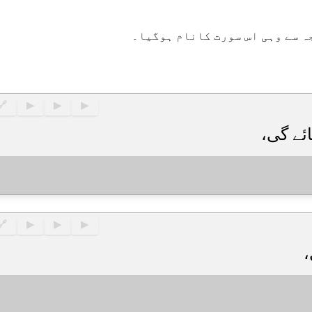
جہ سے وہی اس سورت کانام ہوگیا۔
🔗
▶
▶
▶
🔗
▶
▶
▶