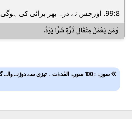
99:8. اورجس نے ذرہ بھر برائی کی ہوگی،وہ اسے دیکھ لے گا۔
وَمَن يَعْمَلْ مِثْقَالَ ذَرَّةٍ شَرًّا يَرَهُۥ
Post
سورۃ : 100 سورۃ العٰدےٰت ۔ تیزی سے دوڑنے والے گھوڑے
navigation