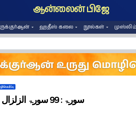
ஆன்லைன் பிஜே
ிருக்குர்ஆன்
ஹதீஸ் கலை
நூல்கள்
முஸ்லிம
ிபெயர்ப்பு
سورۃ : 99 سورۃ الزلزال ۔ زلزلہ