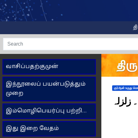
Skip
to
content
த
வாசிப்பதற்குமுன்
இந்நூலைப் பயன்படுத்தும்
குர்ஆன் உருது மொழ
முறை
இம்மொழிபெயர்ப்பு பற்றி…
இது இறை வேதம்