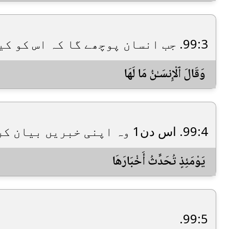
99:3. جب انسان پوچھے گا کہ اس کو کیا ہوگیا ہے،
وَقَالَ ٱلْإِنسَـٰنُ مَا لَهَا
99:4. اس دن1 وہ اپنی خبریں بیان کر ے گی کہ رب نے اس طرح کہا ہے26۔
يَوْمَئِذٍ تُحَدِّثُ أَخْبَارَهَا
99:5.