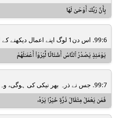
بِأَنَّ رَبَّكَ أَوْحَىٰ لَهَا
99:6. اس دن1 لوگ اپنے اعمال دیکھنے کے لئے مختلف گروہ ہوجائیں گے۔
يَوْمَئِذٍ يَصْدُرُ ٱلنَّاسُ أَشْتَاتًا لِّيُرَوْا۟ أَعْمَـٰلَهُمْ
99:7. جس نے ذرہ بھر نیکی کی ہوگی، وہ اسے دیکھ لے گا۔
فَمَن يَعْمَلْ مِثْقَالَ ذَرَّةٍ خَيْرًا يَرَهُۥ