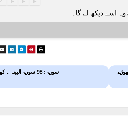
🔗
▶
▶
▶
سورۃ : 98 سورۃ البینہ ۔ کھلی دلیل