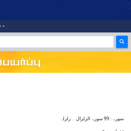
்
سورۃ : 99 سورۃ الزلزال ۔ زلزلہ