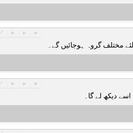
🔗
▶
▶
▶
🔗
▶
▶
▶