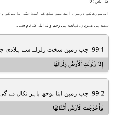
کل آیتیں : 8
اس سورت کی دوسری آیت میں علق کا لفظ جگہ پانے کی و
بہت ہی مہربان، نہایت ہی رحم والے اللہ کے نام سے ...
99:1. جب زمین سخت زلزلے سے ہلادی جائے گی،
إِذَا زُلْزِلَتِ ٱلْأَرْضُ زِلْزَالَهَا
99:2. جب زمین اپنا بوجھ باہر نکال دے گی،
وَأَخْرَجَتِ ٱلْأَرْضُ أَثْقَالَهَا