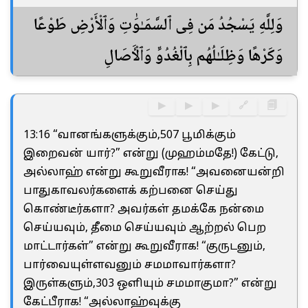
وَلِلَّهِ يَسْجُدُ مَن فِى ٱلسَّمَـٰوَٰتِ وَٱلْأَرْضِ طَوْعًا
وَكَرْهًا وَظِلَـٰلُهُم بِٱلْغُدُوِّ وَٱلْـَٔاصَالِ
▶
▶
▶
🔗
🗐
13:16 “வானங்களுக்கும்,507 பூமிக்கும்
இறைவன் யார்?” என்று (முஹம்மதே!) கேட்டு,
அல்லாஹ் என்று கூறுவீராக! “அவனையன்றி
பாதுகாவலர்களைக் கற்பனை செய்து
கொண்டீர்களா? அவர்கள் தமக்கே நன்மை
செய்யவும், தீமை செய்யவும் ஆற்றல் பெற
மாட்டார்கள்” என்று கூறுவீராக! “குருடனும்,
பார்வையுள்ளவனும் சமமாவார்களா?
இருள்களும்,303 ஒளியும் சமமாகுமா?” என்று
கேட்பீராக! “அல்லாஹ்வுக்கு