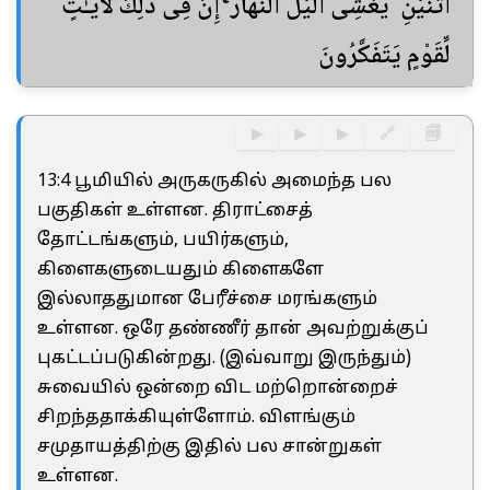
ٱثْنَيْنِ ۖ يُغْشِى ٱلَّيْلَ ٱلنَّهَارَ ۚ إِنَّ فِى ذَٰلِكَ لَـَٔايَـٰتٍ
لِّقَوْمٍ يَتَفَكَّرُونَ
▶
▶
▶
🔗
🗐
13:4 பூமியில் அருகருகில் அமைந்த பல
பகுதிகள் உள்ளன. திராட்சைத்
தோட்டங்களும், பயிர்களும்,
கிளைகளுடையதும் கிளைகளே
இல்லாததுமான பேரீச்சை மரங்களும்
உள்ளன. ஒரே தண்ணீர் தான் அவற்றுக்குப்
புகட்டப்படுகின்றது. (இவ்வாறு இருந்தும்)
சுவையில் ஒன்றை விட மற்றொன்றைச்
சிறந்ததாக்கியுள்ளோம். விளங்கும்
சமுதாயத்திற்கு இதில் பல சான்றுகள்
உள்ளன.