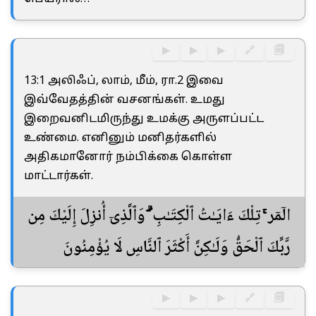
▶
▶
▶
🔗
🗐
13:1 அலிஃப், லாம், மீம், ரா.2 இவை
இவ்வேதத்தின் வசனங்கள். உமது
இறைவனிடமிருந்து உமக்கு அருளப்பட்ட
உண்மை. எனினும் மனிதர்களில்
அதிகமானோர் நம்பிக்கை கொள்ள
மாட்டார்கள்.
الٓمٓر ۚ تِلْكَ ءَايَـٰتُ ٱلْكِتَـٰبِ ۗ وَٱلَّذِىٓ أُنزِلَ إِلَيْكَ مِن
رَّبِّكَ ٱلْحَقُّ وَلَـٰكِنَّ أَكْثَرَ ٱلنَّاسِ لَا يُؤْمِنُونَ
▶
▶
▶
🔗
🗐