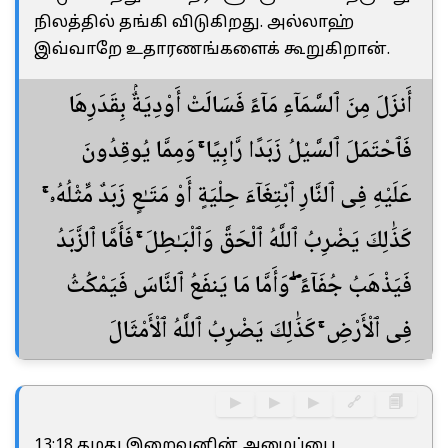
நிலத்தில் தங்கி விடுகிறது. அல்லாஹ்
இவ்வாறே உதாரணங்களைக் கூறுகிறான்.
أَنزَلَ مِنَ ٱلسَّمَآءِ مَآءً فَسَالَتْ أَوْدِيَةٌۢ بِقَدَرِهَا
فَٱحْتَمَلَ ٱلسَّيْلُ زَبَدًا رَّابِيًا ۚ وَمِمَّا يُوقِدُونَ
عَلَيْهِ فِى ٱلنَّارِ ٱبْتِغَآءَ حِلْيَةٍ أَوْ مَتَـٰعٍ زَبَدٌ مِّثْلُهُۥ ۚ
كَذَٰلِكَ يَضْرِبُ ٱللَّهُ ٱلْحَقَّ وَٱلْبَـٰطِلَ ۚ فَأَمَّا ٱلزَّبَدُ
فَيَذْهَبُ جُفَآءً ۖ وَأَمَّا مَا يَنفَعُ ٱلنَّاسَ فَيَمْكُثُ
فِى ٱلْأَرْضِ ۚ كَذَٰلِكَ يَضْرِبُ ٱللَّهُ ٱلْأَمْثَالَ
▶
▶
▶
🔗
🗐
13:18 தமது இறைவனின் அழைப்பை