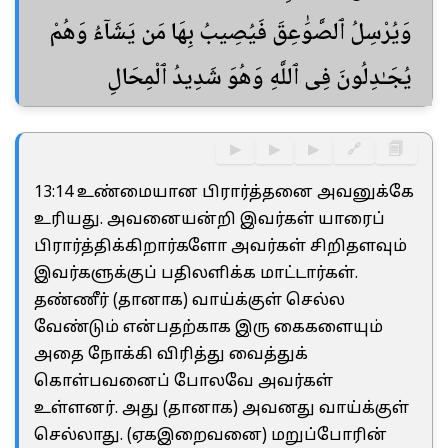
وَيُرْسِلُ ٱلصَّوَٰعِقَ فَيُصِيبُ بِهَا مَن يَشَآءُ وَهُمْ
يُجَـٰدِلُونَ فِى ٱللَّهِ وَهُوَ شَدِيدُ ٱلْمِحَالِ
▶
▶
▶
🔗
🗐
13:14 உண்மையான பிரார்த்தனை அவனுக்கே
உரியது. அவனையன்றி இவர்கள் யாரைப்
பிரார்த்திக்கிறார்களோ அவர்கள் சிறிதளவும்
இவர்களுக்குப் பதிலளிக்க மாட்டார்கள்.
தண்ணீர் (தானாக) வாய்க்குள் செல்ல
வேண்டும் என்பதற்காக இரு கைகளையும்
அதை நோக்கி விரித்து வைத்துக்
கொள்பவனைப் போலவே அவர்கள்
உள்ளனர். அது (தானாக) அவனது வாய்க்குள்
செல்லாது. (ஏகஇறைவனை) மறுப்போரின்