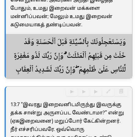
சென்றுள்ளன. அவர்கள் அநீதி இழைத்த
போதும், உமது இறைவன் மக்களை
மன்னிப்பவன்; மேலும் உமது இறைவன்
கடுமையாகத் தண்டிப்பவன்.
وَيَسْتَعْجِلُونَكَ بِٱلسَّيِّئَةِ قَبْلَ ٱلْحَسَنَةِ وَقَدْ
خَلَتْ مِن قَبْلِهِمُ ٱلْمَثُلَـٰتُ ۗ وَإِنَّ رَبَّكَ لَذُو مَغْفِرَةٍ
لِّلنَّاسِ عَلَىٰ ظُلْمِهِمْ ۖ وَإِنَّ رَبَّكَ لَشَدِيدُ ٱلْعِقَابِ
▶
▶
▶
🔗
🗐
13:7 “இவரது இறைவனிடமிருந்து இவருக்கு
தக்க சான்று அருளப்பட வேண்டாமா?” என்று
(ஏகஇறைவனை) மறுப்போர் கேட்கின்றனர்.
நீர் எச்சரிப்பவரே. ஒவ்வொரு