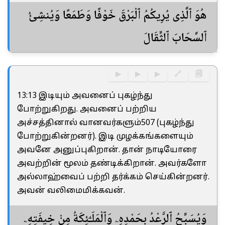
هُوَ ٱلَّذِى يُرِيكُمُ ٱلْبَرْقَ خَوْفًا وَطَمَعًا وَيُنشِئُ
ٱلسَّحَابَ ٱلثِّقَالَ
▶
▶
▶
🔗
🗐
13:13 இடியும் அவனைப் புகழ்ந்து
போற்றுகிறது. அவனைப் பற்றிய
அச்சத்தினால் வானவர்களும்507 (புகழ்ந்து
போற்றுகின்றனர்). இடி முழக்கங்களையும்
அவனே அனுப்புகிறான். தான் நாடியோரை
அவற்றின் மூலம் தண்டிக்கிறான். அவர்களோ
அல்லாஹ்வைப் பற்றி தர்க்கம் செய்கின்றனர்.
அவன் வலிமைமிக்கவன்.
وَيُسَبِّحُ ٱلرَّعْدُ بِحَمْدِهِۦ وَٱلْمَلَـٰٓئِكَةُ مِنْ خِيفَتِهِۦ