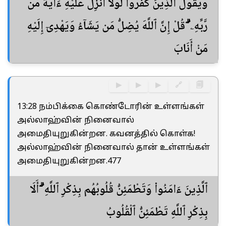
وَيَقُولُ ٱلَّذِينَ كَفَرُوا۟ لَوْلَآ أُنزِلَ عَلَيْهِ ءَايَةٌ مِّن
رَّبِّهِۦ ۗ قُلْ إِنَّ ٱللَّهَ يُضِلُّ مَن يَشَآءُ وَيَهْدِىٓ إِلَيْهِ
مَنْ أَنَابَ
▶
▶
▶
🔗
🗐
13:28 நம்பிக்கை கொண்டோரின் உள்ளங்கள்
அல்லாஹ்வின் நினைவால்
அமைதியுறுகின்றன. கவனத்தில் கொள்க!
அல்லாஹ்வின் நினைவால் தான் உள்ளங்கள்
அமைதியுறுகின்றன.477
ٱلَّذِينَ ءَامَنُوا۟ وَتَطْمَئِنُّ قُلُوبُهُم بِذِكْرِ ٱللَّهِ ۗ أَلَا
بِذِكْرِ ٱللَّهِ تَطْمَئِنُّ ٱلْقُلُوبُ