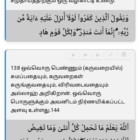
சமுதாயத்திற்கும் ஒரு வழிகாட்டி உண்டு.
وَيَقُولُ ٱلَّذِينَ كَفَرُوا۟ لَوْلَآ أُنزِلَ عَلَيْهِ ءَايَةٌ مِّن
رَّبِّهِۦٓ ۗ إِنَّمَآ أَنتَ مُنذِرٌ ۖ وَلِكُلِّ قَوْمٍ هَادٍ
▶
▶
▶
🔗
🗐
13:8 ஒவ்வொரு பெண்ணும் (கருவறையில்)
சுமப்பதையும், கருவறைகள்
சுருங்குவதையும், விரிவடைவதையும்
அல்லாஹ் அறிகிறான். ஒவ்வொரு
பொருளுக்கும் அவனிடம் நிர்ணயிக்கப்பட்ட
அளவு உள்ளது.144
ٱللَّهُ يَعْلَمُ مَا تَحْمِلُ كُلُّ أُنثَىٰ وَمَا تَغِيضُ