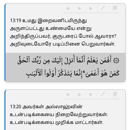
▶
▶
▶
🔗
🗐
13:19 உமது இறைவனிடமிருந்து
அருளப்பட்டது உண்மையே என்று
அறிந்திருப்பவர், குருடரைப் போல் ஆவாரா?
அறிவுடையோரே படிப்பினை பெறுவார்கள்.
۞ أَفَمَن يَعْلَمُ أَنَّمَآ أُنزِلَ إِلَيْكَ مِن رَّبِّكَ ٱلْحَقُّ
كَمَنْ هُوَ أَعْمَىٰٓ ۚ إِنَّمَا يَتَذَكَّرُ أُو۟لُوا۟ ٱلْأَلْبَـٰبِ
▶
▶
▶
🔗
🗐
13:20 அவர்கள் அல்லாஹ்வின்
உடன்படிக்கையை நிறைவேற்றுவார்கள்.
உடன்படிக்கையை முறிக்க மாட்டார்கள்.