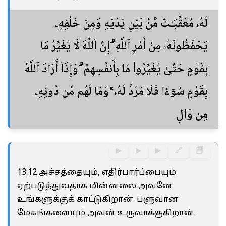
لَهُۥ مُعَقِّبَـٰتٌ مِّنۢ بَيْنِ يَدَيْهِ وَمِنْ خَلْفِهِۦ
يَحْفَظُونَهُۥ مِنْ أَمْرِ ٱللَّهِ ۗ إِنَّ ٱللَّهَ لَا يُغَيِّرُ مَا
بِقَوْمٍ حَتَّىٰ يُغَيِّرُوا۟ مَا بِأَنفُسِهِمْ ۗ وَإِذَآ أَرَادَ ٱللَّهُ
بِقَوْمٍ سُوٓءًا فَلَا مَرَدَّ لَهُۥ ۚ وَمَا لَهُم مِّن دُونِهِۦ
مِن وَالٍ
▶
▶
▶
🔗
🗐
13:12 அச்சத்தையும், எதிர்பார்ப்பையும்
ஏற்படுத்துவதாக மின்னலை அவனே
உங்களுக்குக் காட்டுகிறான். பளுவான
மேகங்களையும் அவன் உருவாக்குகிறான்.