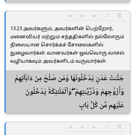
▶
▶
▶
🔗
🗐
13:23 அவர்களும், அவர்களின் பெற்றோர்,
மனைவியர் மற்றும் சந்ததிகளில் நல்லோரும்
நிலையான சொர்க்கச் சோலைகளில்
நுழைவார்கள். வானவர்கள் ஒவ்வொரு வாசல்
வழியாகவும் அவர்களிடம் வருவார்கள்.
جَنَّـٰتُ عَدْنٍ يَدْخُلُونَهَا وَمَن صَلَحَ مِنْ ءَابَآئِهِمْ
وَأَزْوَٰجِهِمْ وَذُرِّيَّـٰتِهِمْ ۖ وَٱلْمَلَـٰٓئِكَةُ يَدْخُلُونَ
عَلَيْهِم مِّن كُلِّ بَابٍ
▶
▶
▶
🔗
🗐