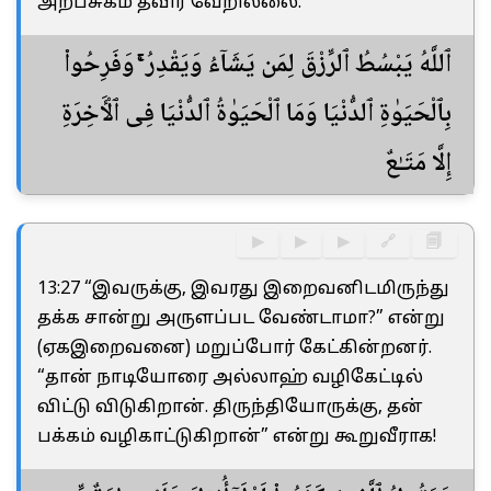
அற்பசுகம் தவிர வேறில்லை.
ٱللَّهُ يَبْسُطُ ٱلرِّزْقَ لِمَن يَشَآءُ وَيَقْدِرُ ۚ وَفَرِحُوا۟
بِٱلْحَيَوٰةِ ٱلدُّنْيَا وَمَا ٱلْحَيَوٰةُ ٱلدُّنْيَا فِى ٱلْـَٔاخِرَةِ
إِلَّا مَتَـٰعٌ
▶
▶
▶
🔗
🗐
13:27 “இவருக்கு, இவரது இறைவனிடமிருந்து
தக்க சான்று அருளப்பட வேண்டாமா?” என்று
(ஏகஇறைவனை) மறுப்போர் கேட்கின்றனர்.
“தான் நாடியோரை அல்லாஹ் வழிகேட்டில்
விட்டு விடுகிறான். திருந்தியோருக்கு, தன்
பக்கம் வழிகாட்டுகிறான்” என்று கூறுவீராக!