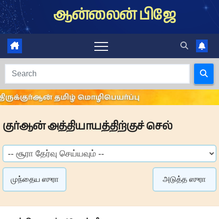
Skip
ஆன்லைன் பிஜே
to
content
குர்ஆன் அத்தியாயத்திற்குச் செல்
முந்தைய ஸுரா
அடுத்த ஸுரா