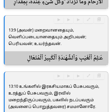
ٱلْأَرْحَامُ وَمَا تَزْدَادُ ۖ وَكُلُّ شَىْءٍ عِندَهُۥ بِمِقْدَارٍ
▶
▶
▶
🔗
🗐
13:9 (அவன்) மறைவானதையும்,
வெளிப்படையானதையும் அறிபவன்;
பெரியவன்; உயர்ந்தவன்.
عَـٰلِمُ ٱلْغَيْبِ وَٱلشَّهَـٰدَةِ ٱلْكَبِيرُ ٱلْمُتَعَالِ
▶
▶
▶
🔗
🗐
13:10 உங்களில் இரகசியமாகப் பேசுபவரும்,
உரத்துப் பேசுபவரும், இரவில்
மறைந்திருப்பவரும், பகலில் நடப்பவரும்
(அவனைப் பொறுத்தவரை) சமமானோரே.