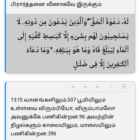
பிரார்த்தனை வீணாகவே இருக்கும்.
لَهُۥ دَعْوَةُ ٱلْحَقِّ ۖ وَٱلَّذِينَ يَدْعُونَ مِن دُونِهِۦ لَا
يَسْتَجِيبُونَ لَهُم بِشَىْءٍ إِلَّا كَبَـٰسِطِ كَفَّيْهِ إِلَى
ٱلْمَآءِ لِيَبْلُغَ فَاهُ وَمَا هُوَ بِبَـٰلِغِهِۦ ۚ وَمَا دُعَآءُ
ٱلْكَـٰفِرِينَ إِلَّا فِى ضَلَـٰلٍ
▶
▶
▶
🔗
🗐
13:15 வானங்களிலும்,507 பூமியிலும்
உள்ளவை விரும்பியோ, விரும்பாமலோ
அவனுக்கே பணிகின்றன.96 அவற்றின்
நிழல்களும் காலையிலும், மாலையிலும்
பணிகின்றன.396