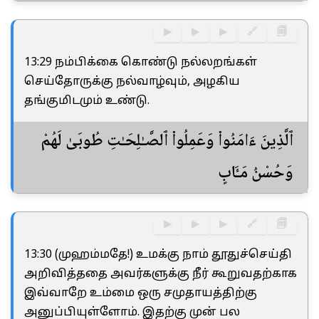
▶
▶
▶
🔗
🗐
13:29 நம்பிக்கை கொண்டு நல்லறங்கள்
செய்தோருக்கு நல்வாழ்வும், அழகிய
தங்குமிடமும் உண்டு.
ٱلَّذِينَ ءَامَنُوا۟ وَعَمِلُوا۟ ٱلصَّـٰلِحَـٰتِ طُوبَىٰ لَهُمْ
وَحُسْنُ مَـَٔابٍ
▶
▶
▶
🔗
🗐
13:30 (முஹம்மதே!) உமக்கு நாம் தூதுச்செய்தி
அறிவித்ததை அவர்களுக்கு நீர் கூறுவதற்காக
இவ்வாறே உம்மை ஒரு சமுதாயத்திற்கு
அனுப்பியுள்ளோம். இதற்கு முன் பல