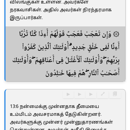
விலங்குகள் உள்ளன. அவர்களே
நரகவாசிகள். அதில் அவர்கள் நிரந்தரமாக
இருப்பார்கள்.
۞ وَإِن تَعْجَبْ فَعَجَبٌ قَوْلُهُمْ أَءِذَا كُنَّا تُرَٰبًا
أَءِنَّا لَفِى خَلْقٍ جَدِيدٍ ۗ أُو۟لَـٰٓئِكَ ٱلَّذِينَ كَفَرُوا۟
بِرَبِّهِمْ ۖ وَأُو۟لَـٰٓئِكَ ٱلْأَغْلَـٰلُ فِىٓ أَعْنَاقِهِمْ ۖ وَأُو۟لَـٰٓئِكَ
أَصْحَـٰبُ ٱلنَّارِ ۖ هُمْ فِيهَا خَـٰلِدُونَ
▶
▶
▶
🔗
🗐
13:6 நன்மைக்கு முன்னதாக தீமையை
உம்மிடம் அவசரமாகத் தேடுகின்றனர்.
அவர்களுக்கு முன்னர் முன்னுதாரணங்கள்