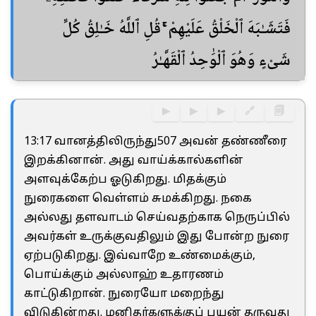
فَتَشَـٰبَهَ ٱلْخَلْقُ عَلَيْهِمْ ۚ قُلِ ٱللَّهُ خَـٰلِقُ كُلِّ
شَىْءٍ وَهُوَ ٱلْوَٰحِدُ ٱلْقَهَّـٰرُ
▶
▶
▶
🔗
🗐
13:17 வானத்திலிருந்து507 அவன் தண்ணீரை
இறக்கினான். அது வாய்க்கால்களின்
அளவுக்கேற்ப ஓடுகிறது. மிதக்கும்
நுரைகளை வெள்ளம் சுமக்கிறது. நகை
அல்லது தளவாடம் செய்வதற்காக நெருப்பில்
அவர்கள் உருக்குவதிலும் இது போன்ற நுரை
ஏற்படுகிறது. இவ்வாறே உண்மைக்கும்,
பொய்க்கும் அல்லாஹ் உதாரணம்
காட்டுகிறான். நுரையோ மறைந்து
விடுகின்றது. மனிதர்களுக்குப் பயன் தருவது