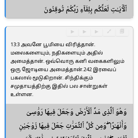
ٱلْـَٔايَـٰتِ لَعَلَّكُم بِلِقَآءِ رَبِّكُمْ تُوقِنُونَ
▶
▶
▶
🔗
🗐
13:3 அவனே பூமியை விரித்தான்.
மலைகளையும், நதிகளையும் அதில்
அமைத்தான். ஒவ்வொரு கனி வகைகளிலும்
ஒரு ஜோடியை அமைத்தான்.242 இரவைப்
பகலால் மூடுகிறான். சிந்திக்கும்
சமுதாயத்திற்கு இதில் பல சான்றுகள்
உள்ளன.
وَهُوَ ٱلَّذِى مَدَّ ٱلْأَرْضَ وَجَعَلَ فِيهَا رَوَٰسِىَ
وَأَنْهَـٰرًا ۖ وَمِن كُلِّ ٱلثَّمَرَٰتِ جَعَلَ فِيهَا زَوْجَيْنِ