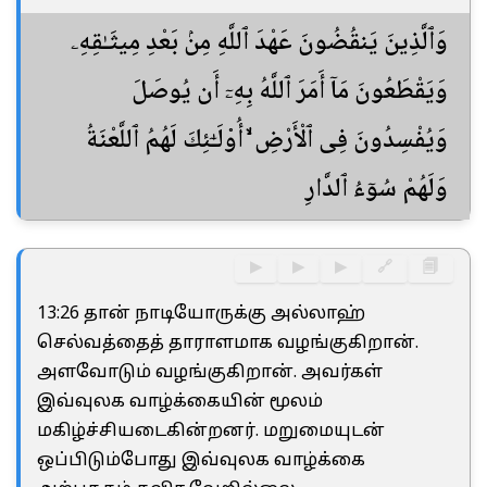
وَٱلَّذِينَ يَنقُضُونَ عَهْدَ ٱللَّهِ مِنۢ بَعْدِ مِيثَـٰقِهِۦ
وَيَقْطَعُونَ مَآ أَمَرَ ٱللَّهُ بِهِۦٓ أَن يُوصَلَ
وَيُفْسِدُونَ فِى ٱلْأَرْضِ ۙ أُو۟لَـٰٓئِكَ لَهُمُ ٱللَّعْنَةُ
وَلَهُمْ سُوٓءُ ٱلدَّارِ
▶
▶
▶
🔗
🗐
13:26 தான் நாடியோருக்கு அல்லாஹ்
செல்வத்தைத் தாராளமாக வழங்குகிறான்.
அளவோடும் வழங்குகிறான். அவர்கள்
இவ்வுலக வாழ்க்கையின் மூலம்
மகிழ்ச்சியடைகின்றனர். மறுமையுடன்
ஒப்பிடும்போது இவ்வுலக வாழ்க்கை