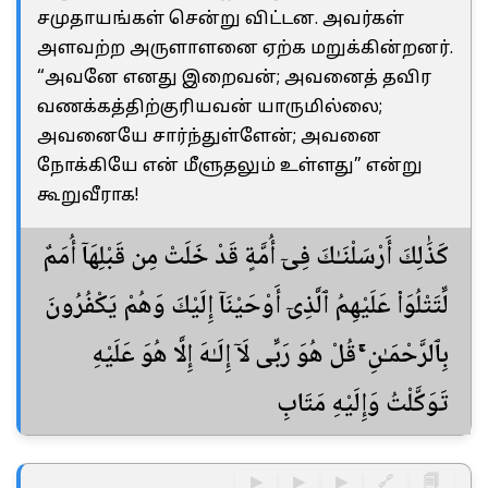
சமுதாயங்கள் சென்று விட்டன. அவர்கள்
அளவற்ற அருளாளனை ஏற்க மறுக்கின்றனர்.
“அவனே எனது இறைவன்; அவனைத் தவிர
வணக்கத்திற்குரியவன் யாருமில்லை;
அவனையே சார்ந்துள்ளேன்; அவனை
நோக்கியே என் மீளுதலும் உள்ளது” என்று
கூறுவீராக!
كَذَٰلِكَ أَرْسَلْنَـٰكَ فِىٓ أُمَّةٍ قَدْ خَلَتْ مِن قَبْلِهَآ أُمَمٌ
لِّتَتْلُوَا۟ عَلَيْهِمُ ٱلَّذِىٓ أَوْحَيْنَآ إِلَيْكَ وَهُمْ يَكْفُرُونَ
بِٱلرَّحْمَـٰنِ ۚ قُلْ هُوَ رَبِّى لَآ إِلَـٰهَ إِلَّا هُوَ عَلَيْهِ
تَوَكَّلْتُ وَإِلَيْهِ مَتَابِ
▶
▶
▶
🔗
🗐