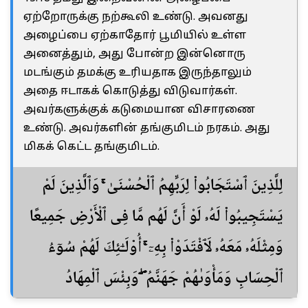
ஏற்றோருக்கு நற்கூலி உண்டு. அவனது
அழைப்பை ஏற்காதோர் பூமியில் உள்ள
அனைத்தும், அது போன்ற இன்னொரு
மடங்கும் தமக்கு உரியதாக இருந்தாலும்
அதை ஈடாகக் கொடுத்து விடுவார்கள்.
அவர்களுக்குக் கடுமையான விசாரணை
உண்டு. அவர்களின் தங்குமிடம் நரகம். அது
மிகக் கெட்ட தங்குமிடம்.
لِلَّذِينَ ٱسْتَجَابُوا۟ لِرَبِّهِمُ ٱلْحُسْنَىٰ ۚ وَٱلَّذِينَ لَمْ
يَسْتَجِيبُوا۟ لَهُۥ لَوْ أَنَّ لَهُم مَّا فِى ٱلْأَرْضِ جَمِيعًا
وَمِثْلَهُۥ مَعَهُۥ لَٱفْتَدَوْا۟ بِهِۦٓ ۚ أُو۟لَـٰٓئِكَ لَهُمْ سُوٓءُ
ٱلْحِسَابِ وَمَأْوَىٰهُمْ جَهَنَّمُ ۖ وَبِئْسَ ٱلْمِهَادُ