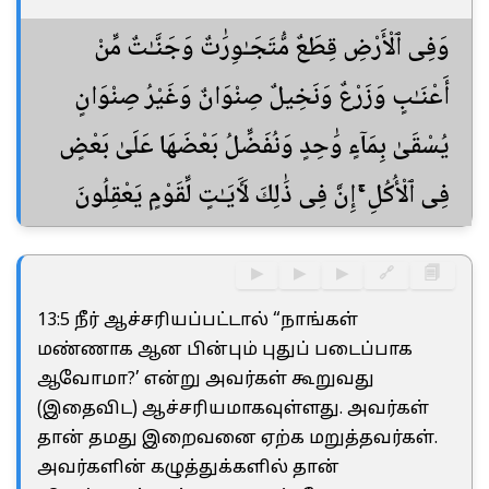
وَفِى ٱلْأَرْضِ قِطَعٌ مُّتَجَـٰوِرَٰتٌ وَجَنَّـٰتٌ مِّنْ
أَعْنَـٰبٍ وَزَرْعٌ وَنَخِيلٌ صِنْوَانٌ وَغَيْرُ صِنْوَانٍ
يُسْقَىٰ بِمَآءٍ وَٰحِدٍ وَنُفَضِّلُ بَعْضَهَا عَلَىٰ بَعْضٍ
فِى ٱلْأُكُلِ ۚ إِنَّ فِى ذَٰلِكَ لَـَٔايَـٰتٍ لِّقَوْمٍ يَعْقِلُونَ
▶
▶
▶
🔗
🗐
13:5 நீர் ஆச்சரியப்பட்டால் “நாங்கள்
மண்ணாக ஆன பின்பும் புதுப் படைப்பாக
ஆவோமா?’ என்று அவர்கள் கூறுவது
(இதைவிட) ஆச்சரியமாகவுள்ளது. அவர்கள்
தான் தமது இறைவனை ஏற்க மறுத்தவர்கள்.
அவர்களின் கழுத்துக்களில் தான்