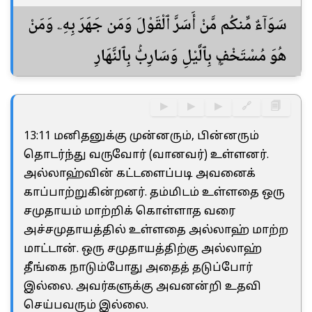
سَوَآءٌ مِّنكُم مَّنْ أَسَرَّ ٱلْقَوْلَ وَمَن جَهَرَ بِهِۦ وَمَنْ
هُوَ مُسْتَخْفٍۭ بِٱلَّيْلِ وَسَارِبٌۢ بِٱلنَّهَارِ
▶
▶
▶
🔗
🗐
13:11 மனிதனுக்கு முன்னரும், பின்னரும்
தொடர்ந்து வருவோர் (வானவர்) உள்ளனர்.
அல்லாஹ்வின் கட்டளைப்படி அவனைக்
காப்பாற்றுகின்றனர். தம்மிடம் உள்ளதை ஒரு
சமுதாயம் மாற்றிக் கொள்ளாத வரை
அச்சமுதாயத்தில் உள்ளதை அல்லாஹ் மாற்ற
மாட்டான். ஒரு சமுதாயத்திற்கு அல்லாஹ்
தீங்கை நாடும்போது அதைத் தடுப்போர்
இல்லை. அவர்களுக்கு அவனன்றி உதவி
செய்பவரும் இல்லை.