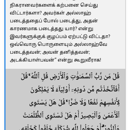
நிகரானவர்களைக் கற்பனை செய்து
விட்டார்களா? அவர்கள் அல்லாஹ்
படைத்ததைப் போல் படைத்து, அதன்
காரணமாக படைத்தது யார்? என்று
இவர்களுக்குக் குழப்பம் ஏற்பட்டு விட்டதா?
ஒவ்வொரு பொருளையும் அல்லாஹ்வே
படைத்தவன்; அவன் தனித்தவன்;
அடக்கியாள்பவன்” என்று கூறுவீராக!
قُلْ مَن رَّبُّ ٱلسَّمَـٰوَٰتِ وَٱلْأَرْضِ قُلِ ٱللَّهُ ۚ قُلْ
أَفَٱتَّخَذْتُم مِّن دُونِهِۦٓ أَوْلِيَآءَ لَا يَمْلِكُونَ
لِأَنفُسِهِمْ نَفْعًا وَلَا ضَرًّا ۚ قُلْ هَلْ يَسْتَوِى
ٱلْأَعْمَىٰ وَٱلْبَصِيرُ أَمْ هَلْ تَسْتَوِى ٱلظُّلُمَـٰتُ
وَٱلنُّورُ ۗ أَمْ جَعَلُوا۟ لِلَّهِ شُرَكَآءَ خَلَقُوا۟ كَخَلْقِهِۦ