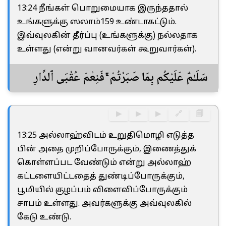
13:24 நீங்கள் பொறுமையாக இருந்ததால்
உங்களுக்கு ஸலாம்159 உண்டாகட்டும்.
இவ்வுலகின் தீர்ப்பு (உங்களுக்கு) நல்லதாக
உள்ளது (என்று வானவர்கள் கூறுவார்கள்).
سَلَـٰمٌ عَلَيْكُم بِمَا صَبَرْتُمْ ۚ فَنِعْمَ عُقْبَى ٱلدَّارِ
▶
▶
▶
🔗
🗐
13:25 அல்லாஹ்விடம் உறுதிமொழி எடுத்த
பின் அதை முறிப்போருக்கும், இணைத்துக்
கொள்ளப்பட வேண்டும் என்று அல்லாஹ்
கட்டளையிட்டதைத் துண்டிப்போருக்கும்,
பூமியில் குழப்பம் விளைவிப்போருக்கும்
சாபம் உள்ளது. அவர்களுக்கு அவ்வுலகில்
கேடு உண்டு.