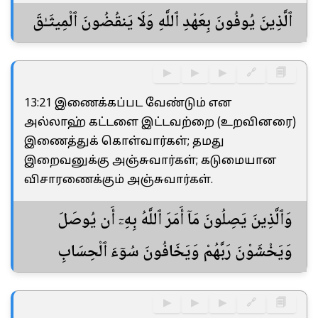
ٱلَّذِينَ يُوفُونَ بِعَهْدِ ٱللَّهِ وَلَا يَنقُضُونَ ٱلْمِيثَـٰقَ
▶
▶
▶
🔗
🗐
13:21 இணைக்கப்பட வேண்டும் என
அல்லாஹ் கட்டளை இட்டவற்றை (உறவினரை)
இணைத்துக் கொள்வார்கள்; தமது
இறைவனுக்கு அஞ்சுவார்கள்; கடுமையான
விசாரணைக்கும் அஞ்சுவார்கள்.
وَٱلَّذِينَ يَصِلُونَ مَآ أَمَرَ ٱللَّهُ بِهِۦٓ أَن يُوصَلَ
وَيَخْشَوْنَ رَبَّهُمْ وَيَخَافُونَ سُوٓءَ ٱلْحِسَابِ
▶
▶
▶
🔗
🗐