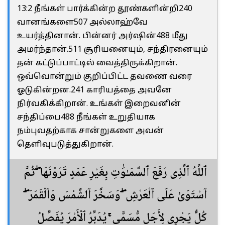
13:2 நீங்கள் பார்க்கின்ற தூண்களின்றி240
வானங்களை507 அல்லாஹ்வே
உயர்த்தினான். பின்னர் அர்ஷின்488 மீது
அமர்ந்தான்.511 சூரியனையும், சந்திரனையும்
தன் கட்டுப்பாட்டில் வைத்திருக்கிறான்.
ஒவ்வொன்றும் குறிப்பிட்ட தவணை வரை
ஓடுகின்றன.241 காரியத்தை அவனே
நிர்வகிக்கிறான். உங்கள் இறைவனின்
சந்திப்பை488 நீங்கள் உறுதியாக
நம்புவதற்காக சான்றுகளை அவன்
தெளிவுபடுத்துகிறான்.
ٱللَّهُ ٱلَّذِى رَفَعَ ٱلسَّمَـٰوَٰتِ بِغَيْرِ عَمَدٍ تَرَوْنَهَا ۖ ثُمَّ
ٱسْتَوَىٰ عَلَى ٱلْعَرْشِ ۖ وَسَخَّرَ ٱلشَّمْسَ وَٱلْقَمَرَ ۖ
كُلٌّ يَجْرِى لِأَجَلٍ مُّسَمًّى ۚ يُدَبِّرُ ٱلْأَمْرَ يُفَصِّلُ