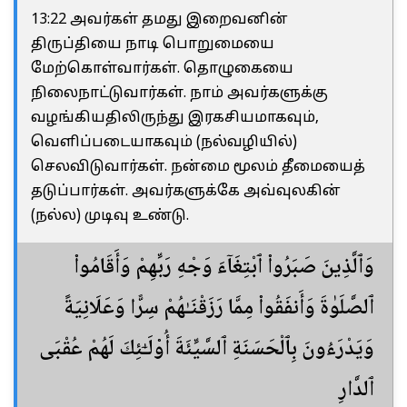
13:22 அவர்கள் தமது இறைவனின்
திருப்தியை நாடி பொறுமையை
மேற்கொள்வார்கள். தொழுகையை
நிலைநாட்டுவார்கள். நாம் அவர்களுக்கு
வழங்கியதிலிருந்து இரகசியமாகவும்,
வெளிப்படையாகவும் (நல்வழியில்)
செலவிடுவார்கள். நன்மை மூலம் தீமையைத்
தடுப்பார்கள். அவர்களுக்கே அவ்வுலகின்
(நல்ல) முடிவு உண்டு.
وَٱلَّذِينَ صَبَرُوا۟ ٱبْتِغَآءَ وَجْهِ رَبِّهِمْ وَأَقَامُوا۟
ٱلصَّلَوٰةَ وَأَنفَقُوا۟ مِمَّا رَزَقْنَـٰهُمْ سِرًّا وَعَلَانِيَةً
وَيَدْرَءُونَ بِٱلْحَسَنَةِ ٱلسَّيِّئَةَ أُو۟لَـٰٓئِكَ لَهُمْ عُقْبَى
ٱلدَّارِ