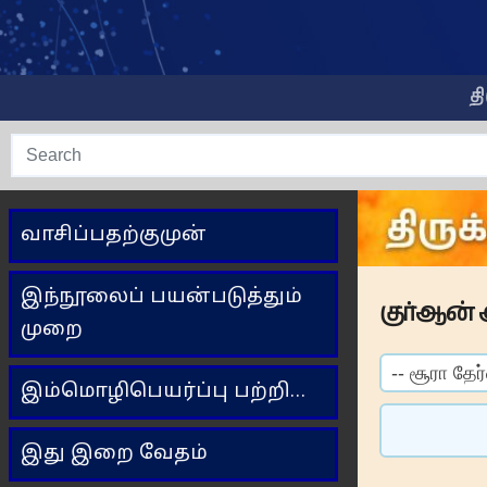
Skip
to
content
த
வாசிப்பதற்குமுன்
இந்நூலைப் பயன்படுத்தும்
குர்ஆன் 
முறை
இம்மொழிபெயர்ப்பு பற்றி…
இது இறை வேதம்