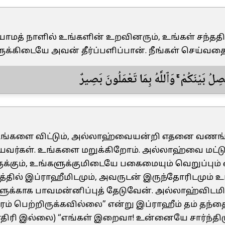
கியாமத் நாளில் உங்களின் உறவினரும், உங்கள் சந்ததி
க்கிடையே அவன் தீர்ப்பளிப்பான். நீங்கள் செய்வத
فْصِلُ بَيْنَكُمْ ۚ وَٱللَّهُ بِمَا تَعْمَلُونَ بَصِيرٌ
 “உங்களை விட்டும், அல்லாஹ்வையன்றி எதனை வணங்க
யவர்கள். உங்களை மறுக்கிறோம். அல்லாஹ்வை மட்டும
க்கும், உங்களுக்குமிடையே பகைமையும் வெறுப்பும் எ
தில் இப்ராஹீமிடமும், அவருடன் இருந்தோரிடமும் உங
ுக்காக பாவமன்னிப்புத் தேடுவேன். அல்லாஹ்விடமிர
ம் பெற்றிருக்கவில்லை” என்று இப்ராஹீம் தம் தந்த
திரி இல்லை) “எங்கள் இறைவா! உன்னையே சார்ந்திரு