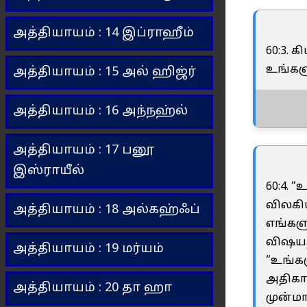
அத்தியாயம் : 14 இப்ராஹீம்
60:3. 
உங்களு
அத்தியாயம் : 15 அல் ஹிஜ்ர்
அத்தியாயம் : 16 அந்நஹ்ல்
அத்தியாயம் : 17 பனூ
இஸ்ராயீல்
60:4.
விலகி
அத்தியாயம் : 18 அல்கஹ்ஃப்
எங்களு
விஷயத்
அத்தியாயம் : 19 மர்யம்
“உங்கள
அதிகார
அத்தியாயம் : 20 தா ஹா
முன்மா