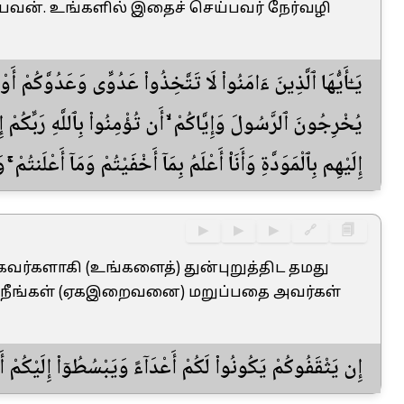
ிபவன். உங்களில் இதைச் செய்பவர் நேர்வழி
يَـٰٓأَيُّهَا ٱلَّذِينَ ءَامَنُوا۟ لَا تَتَّخِذُوا۟ عَدُوِّى وَعَدُوَّكُمْ أَوْ
يُخْرِجُونَ ٱلرَّسُولَ وَإِيَّاكُمْ ۙ أَن تُؤْمِنُوا۟ بِٱللَّهِ رَبِّكُ
إِلَيْهِم بِٱلْمَوَدَّةِ وَأَنَا۠ أَعْلَمُ بِمَآ أَخْفَيْتُمْ وَمَآ أَعْلَنت
▶
▶
▶
🔗
🗐
கைவர்களாகி (உங்களைத்) துன்புறுத்திட தமது
். நீங்கள் (ஏகஇறைவனை) மறுப்பதை அவர்கள்
إِن يَثْقَفُوكُمْ يَكُونُوا۟ لَكُمْ أَعْدَآءً وَيَبْسُطُوٓا۟ إِلَيْكُمْ أَ