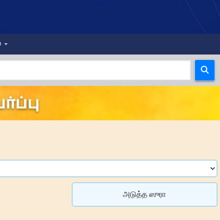
்
அடுத்த ஸுரா