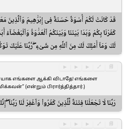
قَدْ كَانَتْ لَكُمْ أُسْوَةٌ حَسَنَةٌ فِىٓ إِبْرَٰهِيمَ وَٱلَّذِينَ مَعَهُۥٓ
كَفَرْنَا بِكُمْ وَبَدَا بَيْنَنَا وَبَيْنَكُمُ ٱلْعَدَٰوَةُ وَٱلْبَغْضَآءُ أَبَد
لَكَ وَمَآ أَمْلِكُ لَكَ مِنَ ٱللَّهِ مِن شَىْءٍ ۖ رَّبَّنَا عَلَيْكَ تَوَكَّل
▶
▶
▶
🔗
🗐
னையாக எங்களை ஆக்கி விடாதே! எங்களை
வன்” (என்றும் பிரார்த்தித்தார்.)
رَبَّنَا لَا تَجْعَلْنَا فِتْنَةً لِّلَّذِينَ كَفَرُوا۟ وَٱغْفِرْ لَنَا رَبَّنَآ ۖ 
▶
▶
▶
🔗
🗐