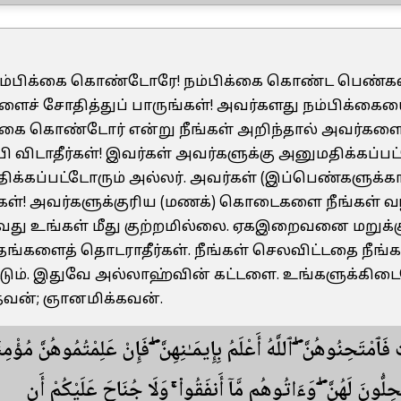
 நம்பிக்கை கொண்டோரே! நம்பிக்கை கொண்ட பெண்கள்
ைச் சோதித்துப் பாருங்கள்! அவர்களது நம்பிக்கை
க்கை கொண்டோர் என்று நீங்கள் அறிந்தால் அவர்கள
ி விடாதீர்கள்! இவர்கள் அவர்களுக்கு அனுமதிக்கப்பட
க்கப்பட்டோரும் அல்லர். அவர்கள் (இப்பெண்களுக்க
்கள்! அவர்களுக்குரிய (மணக்) கொடைகளை நீங்கள் 
து உங்கள் மீது குற்றமில்லை. ஏகஇறைவனை மறுக்கு
தங்களைத் தொடராதீர்கள். நீங்கள் செலவிட்டதை நீங்
்டும். இதுவே அல்லாஹ்வின் கட்டளை. உங்களுக்கிடை
தவன்; ஞானமிக்கவன்.
تٍ فَٱمْتَحِنُوهُنَّ ۖ ٱللَّهُ أَعْلَمُ بِإِيمَـٰنِهِنَّ ۖ فَإِنْ عَلِمْتُمُوهُنَّ مُؤْمِ
َحِلُّونَ لَهُنَّ ۖ وَءَاتُوهُم مَّآ أَنفَقُوا۟ ۚ وَلَا جُنَاحَ عَلَيْكُمْ أَن