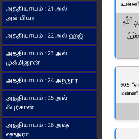
உன்னி
அத்தியாயம் : 21 அல்
அன்பியா
ِ ٱللَّهِ
فِرَنَّ
அத்தியாயம் : 22 அல் ஹஜ்
அத்தியாயம் : 23 அல்
முஃமினூன்
அத்தியாயம் : 24 அந்நூர்
60:5.
மன்னிப
அத்தியாயம் : 25 அல்
ஃபுர்கான்
அத்தியாயம் : 26 அஷ்
ஷுஅரா