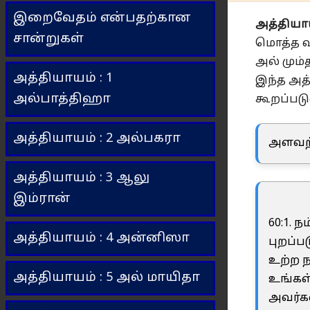
இறைவேதம் என்பதற்கான
அத்தியாய
சான்றுகள்
மொத்த வ
அல் மும
அத்தியாயம் : 1
இந்த அத்
அல்பாத்திஹா
கூறப்படு
அத்தியாயம் : 2 அல்பகரா
அளவற்
அத்தியாயம் : 3 ஆலு
இம்ரான்
60:1. 
அத்தியாயம் : 4 அன்னிஸா
புறப்ப
உற்ற ந
அத்தியாயம் : 5 அல் மாயிதா
உங்கள
அவர்கள