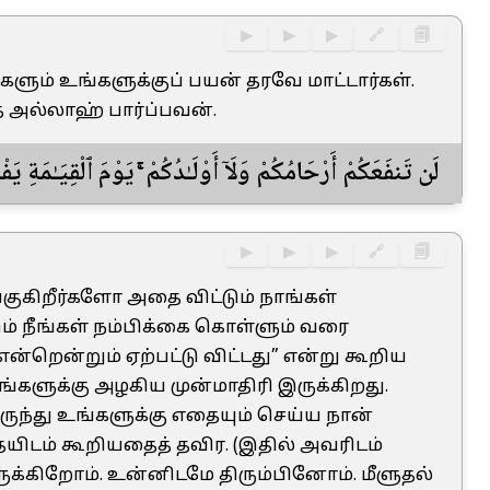
▶
▶
▶
🔗
🗐
களும் உங்களுக்குப் பயன் தரவே மாட்டார்கள்.
ை அல்லாஹ் பார்ப்பவன்.
لَن تَنفَعَكُمْ أَرْحَامُكُمْ وَلَآ أَوْلَـٰدُكُمْ ۚ يَوْمَ ٱلْقِيَـٰمَةِ يَ
▶
▶
▶
🔗
🗐
ுகிறீர்களோ அதை விட்டும் நாங்கள்
் நீங்கள் நம்பிக்கை கொள்ளும் வரை
ன்றென்றும் ஏற்பட்டு விட்டது” என்று கூறிய
்களுக்கு அழகிய முன்மாதிரி இருக்கிறது.
ுந்து உங்களுக்கு எதையும் செய்ய நான்
ையிடம் கூறியதைத் தவிர. (இதில் அவரிடம்
க்கிறோம். உன்னிடமே திரும்பினோம். மீளுதல்