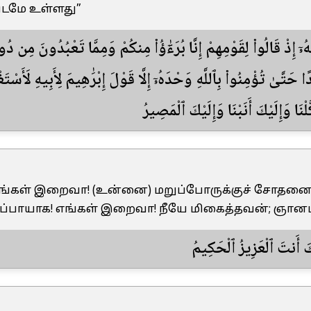
டமே உள்ளது”
 إِذْ قَالُوا۟ لِقَوْمِهِمْ إِنَّا بُرَءَٰٓؤُا۟ مِنكُمْ وَمِمَّا تَعْبُدُونَ مِن دُون
ًا حَتَّىٰ تُؤْمِنُوا۟ بِٱللَّهِ وَحْدَهُۥٓ إِلَّا قَوْلَ إِبْرَٰهِيمَ لِأَبِيهِ لَأَسْتَغْ
ْنَا وَإِلَيْكَ أَنَبْنَا وَإِلَيْكَ ٱلْمَصِيرُ
 “எங்கள் இறைவா! (உன்னை) மறுப்போருக்குச் சோத
்பாயாக! எங்கள் இறைவா! நீயே மிகைத்தவன்; ஞானமிக்க
إِنَّكَ أَنتَ ٱلْعَزِيزُ ٱلْحَكِيمُ