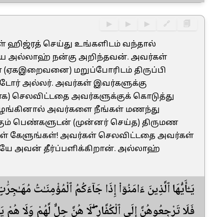
▶
▶
▶
🔗
🗐
 ஹிஜ்ரத் செய்து உங்களிடம் வந்தால்
யை அல்லாஹ் நன்கு அறிந்தவன். அவர்கள்
ை (ஏகஇறைவனை) மறுப்போரிடம் திருப்பி
்டோர் அல்லர். அவர்கள் இவர்களுக்கு
ாக) செலவிட்டதை அவர்களுக்குக் கொடுத்து
வழங்கினால் அவர்களை நீங்கள் மணந்து
ம் பெண்களுடன் (முன்னர் செய்த) திருமண
கள் கேளுங்கள்! அவர்கள் செலவிட்டதை அவர்கள்
யே அவன் தீர்ப்பளிக்கிறான். அல்லாஹ்
يَـٰٓأَيُّهَا ٱلَّذِينَ ءَامَنُوٓا۟ إِذَا جَآءَكُمُ ٱلْمُؤْمِنَـٰتُ مُهَـٰجِرَٰ
فَلَا تَرْجِعُوهُنَّ إِلَى ٱلْكُفَّارِ ۖ لَا هُنَّ حِلٌّ لَّهُمْ وَلَا هُمْ ي