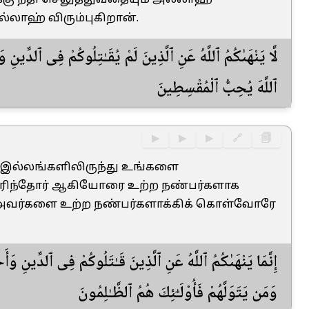
கு நீதி செலுத்துவதையும் அல்லாஹ்
்லாஹ் விரும்புகிறான்.
لَّا يَنْهَىٰكُمُ ٱللَّهُ عَنِ ٱلَّذِينَ لَمْ يُقَـٰتِلُوكُمْ فِى ٱلدِّينِ 
ٱللَّهَ يُحِبُّ ٱلْمُقْسِطِينَ
▶
▶
▶
🔗
🗐
ள் இல்லங்களிலிருந்து உங்களை
ுரிந்தோர் ஆகியோரை உற்ற நண்பர்களாக
 அவர்களை உற்ற நண்பர்களாக்கிக் கொள்வோரே
إِنَّمَا يَنْهَىٰكُمُ ٱللَّهُ عَنِ ٱلَّذِينَ قَـٰتَلُوكُمْ فِى ٱلدِّينِ  ۚ
وَمَن يَتَوَلَّهُمْ فَأُو۟لَـٰٓئِكَ هُمُ ٱلظَّـٰلِمُونَ