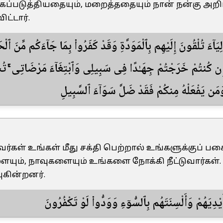
கப்படுத்தியதையும், மறைத்ததையும் நான் நன்கு அற
ட்டார்.
لِيَآءَ تُلْقُونَ إِلَيْهِم بِٱلْمَوَدَّةِ وَقَدْ كَفَرُوا۟ بِمَا جَآءَكُم مِّنَ ٱلْح
مْ إِن كُنتُمْ خَرَجْتُمْ جِهَـٰدًا فِى سَبِيلِى وَٱبْتِغَآءَ مَرْضَاتِى ۚ تُ
ُمْ ۚ وَمَن يَفْعَلْهُ مِنكُمْ فَقَدْ ضَلَّ سَوَآءَ ٱلسَّبِيلِ
அவர்கள் உங்கள் மீது சக்தி பெற்றால் உங்களுக்குப் ப
யும், நாவுகளையும் உங்களை நோக்கி நீட்டுவார்கள
புகின்றனர்.
يْدِيَهُمْ وَأَلْسِنَتَهُم بِٱلسُّوٓءِ وَوَدُّوا۟ لَوْ تَكْفُرُونَ