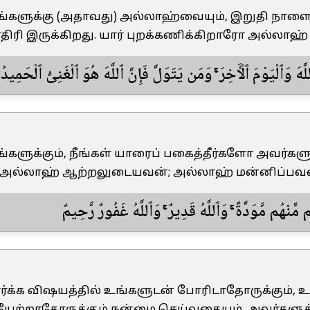
உங்களுக்கு (அதாவது) அல்லாஹ்வையும், இறுதி நாளை
திரி இருக்கிறது. யார் புறக்கணிக்கிறாரோ அல்லாஹ
وَٱلْيَوْمَ ٱلْـَٔاخِرَ ۚ وَمَن يَتَوَلَّ فَإِنَّ ٱللَّهَ هُوَ ٱلْغَنِىُّ ٱلْحَمِيدُ
உங்களுக்கும், நீங்கள் யாரைப் பகைத்தீர்களோ அவர்
். அல்லாஹ் ஆற்றலுடையவன்; அல்லாஹ் மன்னிப்பவன
۞ هُم مَّوَدَّةً ۚ وَٱللَّهُ قَدِيرٌ ۚ وَٱللَّهُ غَفُورٌ رَّحِيمٌ
மார்க்க விஷயத்தில் உங்களுடன் போரிடாதோருக்கும், 