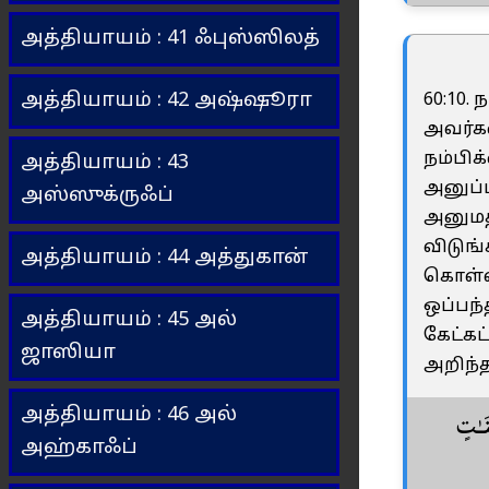
அத்தியாயம் : 41 ஃபுஸ்ஸிலத்
அத்தியாயம் : 42 அஷ்ஷூரா
60:10.
அவர்கள
நம்பி
அத்தியாயம் : 43
அனுப்ப
அஸ்ஸுக்ருஃப்
அனுமதி
விடுங
அத்தியாயம் : 44 அத்துகான்
கொள்வ
ஒப்பந்
அத்தியாயம் : 45 அல்
கேட்கட
ஜாஸியா
அறிந்
அத்தியாயம் : 46 அல்
نَـٰتٍ
அஹ்காஃப்