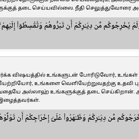
ேற்றாதோருக்கும் நன்மை செய்வதையும், அவர்களுக்
க்குத் தடை செய்யவில்லை. நீதி செலுத்துவோரை அல
وَلَمْ يُخْرِجُوكُم مِّن دِيَـٰرِكُمْ أَن تَبَرُّوهُمْ وَتُقْسِطُوٓا۟ إِلَيْهِمْ ۚ 
மார்க்க விஷயத்தில் உங்களுடன் போரிடுவோர், உங்க
ேற்றியோர், உங்களை வெளியேற்றுவதற்கு உதவி ப
வதையே அல்லாஹ் உங்களுக்குத் தடை செய்கிறான்.
இழைத்தவர்கள்.
وَأَخْرَجُوكُم مِّن دِيَـٰرِكُمْ وَظَـٰهَرُوا۟ عَلَىٰٓ إِخْرَاجِكُمْ أَن تَوَلَّوْ