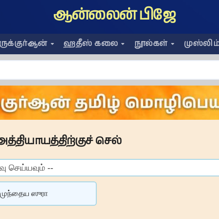
ஆன்லைன் பிஜே
ிருக்குர்ஆன்
ஹதீஸ் கலை
நூல்கள்
முஸ்லிம
அத்தியாயத்திற்குச் செல்
முந்தைய ஸுரா