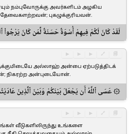
யும் நம்புவோருக்கு அவர்களிடம் அழகிய
் தேவைகளற்றவன்; புகழுக்குரியவன்.
لَقَدْ كَانَ لَكُمْ فِيهِمْ أُسْوَةٌ حَسَنَةٌ لِّمَن كَانَ يَرْجُوا۟ ٱللَّهَ 
▶
▶
▶
🔗
🗐
களுக்குமிடையே அல்லாஹ் அன்பை ஏற்படுத்திடக்
்; நிகரற்ற அன்புடையோன்.
عَسَى ٱللَّهُ أَن يَجْعَلَ بَيْنَكُمْ وَبَيْنَ ٱلَّذِينَ عَادَيْتُم مِّنْ
▶
▶
▶
🔗
🗐
உங்கள் வீடுகளிலிருந்து உங்களை