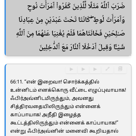
ضَرَبَ ٱللَّهُ مَثَلًا لِّلَّذِينَ كَفَرُوا۟ ٱمْرَأَتَ نُوحٍ
وَٱمْرَأَتَ لُوطٍ ۖ كَانَتَا تَحْتَ عَبْدَيْنِ مِنْ عِبَادِنَا
صَـٰلِحَيْنِ فَخَانَتَاهُمَا فَلَمْ يُغْنِيَا عَنْهُمَا مِنَ ٱللَّهِ
شَيْـًٔا وَقِيلَ ٱدْخُلَا ٱلنَّارَ مَعَ ٱلدَّٰخِلِينَ
▶
▶
▶
🔗
🗐
66:11. “என் இறைவா! சொர்க்கத்தில்
உன்னிடம் எனக்கொரு வீட்டை எழுப்புவாயாக!
ஃபிர்அவ்னிடமிருந்தும், அவனது
சித்திரவதையிலிருந்தும் என்னைக்
காப்பாயாக! அநீதி இழைத்த
கூட்டத்திலிருந்தும் என்னைக் காப்பாயாக!”
என்று ஃபிர்அவ்னின் மனைவி கூறியதால்