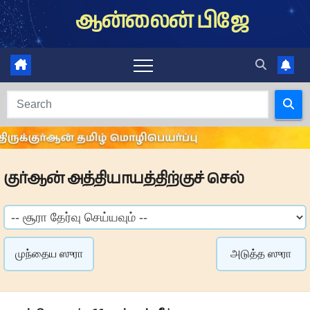
Skip
ஆன்லைன் பிஜே
to
content
குர்ஆன் அத்தியாயத்திற்குச் செல்
முந்தைய ஸுரா
அடுத்த ஸுரா