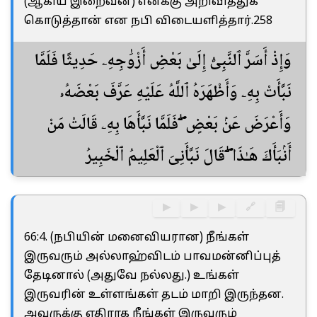
(ஆகிய இறைவன்) எனக்கு அறிவித்துக்
கொடுத்தான் என நபி விடையளித்தார்.258
وَإِذْ أَسَرَّ ٱلنَّبِىُّ إِلَىٰ بَعْضِ أَزْوَٰجِهِۦ حَدِيثًا فَلَمَّا
نَبَّأَتْ بِهِۦ وَأَظْهَرَهُ ٱللَّهُ عَلَيْهِ عَرَّفَ بَعْضَهُۥ
وَأَعْرَضَ عَنۢ بَعْضٍ ۖ فَلَمَّا نَبَّأَهَا بِهِۦ قَالَتْ مَنْ
أَنۢبَأَكَ هَـٰذَا ۖ قَالَ نَبَّأَنِىَ ٱلْعَلِيمُ ٱلْخَبِيرُ
▶
▶
▶
🔗
🗐
66:4. (நபியின் மனைவியரான) நீங்கள்
இருவரும் அல்லாஹ்விடம் பாவமன்னிப்புத்
தேடினால் (அதுவே நல்லது.) உங்கள்
இருவரின் உள்ளங்கள் தடம் மாறி இருந்தன.
அவருக்கு எதிராக நீங்கள் இருவரும்