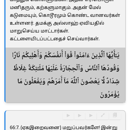
மனிதரும், கற்களுமாகும். அதன் மேல்
கடுமையும், கொடூரமும் கொண்ட வானவர்கள்
உள்ளனர். தமக்கு அல்லாஹ் ஏவியதில்
மாறுசெய்ய மாட்டார்கள்.
கட்டளையிடப்பட்டதைச் செய்வார்கள்.
يَـٰٓأَيُّهَا ٱلَّذِينَ ءَامَنُوا۟ قُوٓا۟ أَنفُسَكُمْ وَأَهْلِيكُمْ نَارًا
وَقُودُهَا ٱلنَّاسُ وَٱلْحِجَارَةُ عَلَيْهَا مَلَـٰٓئِكَةٌ غِلَاظٌ
شِدَادٌ لَّا يَعْصُونَ ٱللَّهَ مَآ أَمَرَهُمْ وَيَفْعَلُونَ مَا
يُؤْمَرُونَ
▶
▶
▶
🔗
🗐
66:7. (ஏகஇறைவனை) மறுப்பவர்களே! இன்று