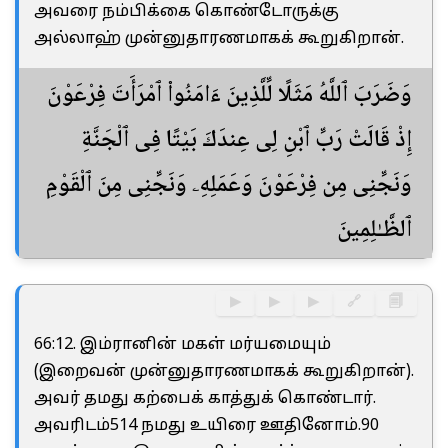
அவரை நம்பிக்கை கொண்டோருக்கு
அல்லாஹ் முன்னுதாரணமாகக் கூறுகிறான்.
وَضَرَبَ ٱللَّهُ مَثَلًا لِّلَّذِينَ ءَامَنُوا۟ ٱمْرَأَتَ فِرْعَوْنَ
إِذْ قَالَتْ رَبِّ ٱبْنِ لِى عِندَكَ بَيْتًا فِى ٱلْجَنَّةِ
وَنَجِّنِى مِن فِرْعَوْنَ وَعَمَلِهِۦ وَنَجِّنِى مِنَ ٱلْقَوْمِ
ٱلظَّـٰلِمِينَ
▶
▶
▶
🔗
🗐
66:12. இம்ரானின் மகள் மர்யமையும்
(இறைவன் முன்னுதாரணமாகக் கூறுகிறான்).
அவர் தமது கற்பைக் காத்துக் கொண்டார்.
அவரிடம்514 நமது உயிரை ஊதினோம்.90