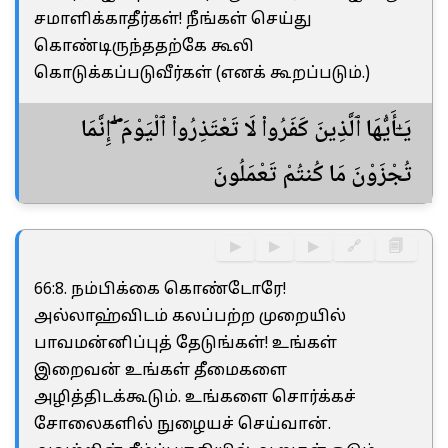
சமாளிக்காதீர்கள்! நீங்கள் செய்து
கொண்டிருந்ததற்கே கூலி
கொடுக்கப்படுவீர்கள் (எனக் கூறப்படும்.)
يَـٰٓأَيُّهَا ٱلَّذِينَ كَفَرُوا۟ لَا تَعْتَذِرُوا۟ ٱلْيَوْمَ ۖ إِنَّمَا
تُجْزَوْنَ مَا كُنتُمْ تَعْمَلُونَ
▶
▶
▶
🔗
🗐
66:8. நம்பிக்கை கொண்டோரே!
அல்லாஹ்விடம் கலப்பற்ற முறையில்
பாவமன்னிப்புத் தேடுங்கள்! உங்கள்
இறைவன் உங்கள் தீமைகளை
அழித்திடக்கூடும். உங்களை சொர்க்கச்
சோலைகளில் நுழையச் செய்வான்.