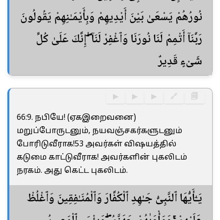
نُورُهُمْ يَسْعَىٰ بَيْنَ أَيْدِيهِمْ وَبِأَيْمَـٰنِهِمْ يَقُولُونَ
رَبَّنَآ أَتْمِمْ لَنَا نُورَنَا وَٱغْفِرْ لَنَآ ۖ إِنَّكَ عَلَىٰ كُلِّ
شَىْءٍ قَدِيرٌ
▶
▶
▶
🔗
🗐
66:9. நபியே! (ஏகஇறைவனை)
மறுப்போருடனும், நயவஞ்சகர்களுடனும்
போரிடுவீராக!53 அவர்கள் விஷயத்தில்
கடுமை காட்டுவீராக! அவர்களின் புகலிடம்
நரகம். அது கெட்ட புகலிடம்.
يَـٰٓأَيُّهَا ٱلنَّبِىُّ جَـٰهِدِ ٱلْكُفَّارَ وَٱلْمُنَـٰفِقِينَ وَٱغْلُظْ