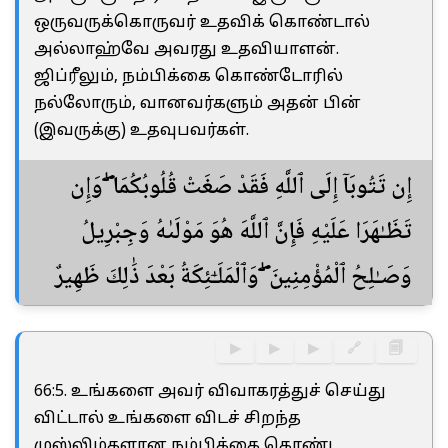
ஒருவருக்கொருவர் உதவிக் கொண்டால்
அல்லாஹ்வே அவரது உதவியாளன்.
ஜிப்ரீலும், நம்பிக்கை கொண்டோரில்
நல்லோரும், வானவர்களும் அதன் பின்
(இவருக்கு) உதவுபவர்கள்.
إِن تَتُوبَآ إِلَى ٱللَّهِ فَقَدْ صَغَتْ قُلُوبُكُمَا ۖ وَإِن
تَظَـٰهَرَا عَلَيْهِ فَإِنَّ ٱللَّهَ هُوَ مَوْلَىٰهُ وَجِبْرِيلُ
وَصَـٰلِحُ ٱلْمُؤْمِنِينَ ۖ وَٱلْمَلَـٰٓئِكَةُ بَعْدَ ذَٰلِكَ ظَهِيرٌ
▶
▶
▶
🔗
🗐
66:5. உங்களை அவர் விவாகரத்துச் செய்து
விட்டால் உங்களை விடச் சிறந்த
முஸ்லிம்களான நம்பிக்கை கொண்ட,