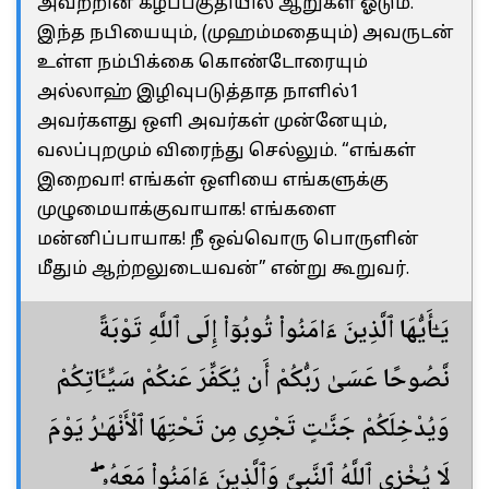
அவற்றின் கீழ்ப்பகுதியில் ஆறுகள் ஓடும்.
இந்த நபியையும், (முஹம்மதையும்) அவருடன்
உள்ள நம்பிக்கை கொண்டோரையும்
அல்லாஹ் இழிவுபடுத்தாத நாளில்1
அவர்களது ஒளி அவர்கள் முன்னேயும்,
வலப்புறமும் விரைந்து செல்லும். “எங்கள்
இறைவா! எங்கள் ஒளியை எங்களுக்கு
முழுமையாக்குவாயாக! எங்களை
மன்னிப்பாயாக! நீ ஒவ்வொரு பொருளின்
மீதும் ஆற்றலுடையவன்” என்று கூறுவர்.
يَـٰٓأَيُّهَا ٱلَّذِينَ ءَامَنُوا۟ تُوبُوٓا۟ إِلَى ٱللَّهِ تَوْبَةً
نَّصُوحًا عَسَىٰ رَبُّكُمْ أَن يُكَفِّرَ عَنكُمْ سَيِّـَٔاتِكُمْ
وَيُدْخِلَكُمْ جَنَّـٰتٍ تَجْرِى مِن تَحْتِهَا ٱلْأَنْهَـٰرُ يَوْمَ
لَا يُخْزِى ٱللَّهُ ٱلنَّبِىَّ وَٱلَّذِينَ ءَامَنُوا۟ مَعَهُۥ ۖ