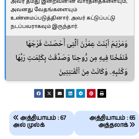
அவர் தமது இறைவனின் வார்த்தைகளையும்,
அவனது வேதங்களையும்
உண்மைப்படுத்தினார். அவர் கட்டுப்பட்டு
நடப்பவராகவும் இருந்தார்.
وَمَرْيَمَ ٱبْنَتَ عِمْرَٰنَ ٱلَّتِىٓ أَحْصَنَتْ فَرْجَهَا
فَنَفَخْنَا فِيهِ مِن رُّوحِنَا وَصَدَّقَتْ بِكَلِمَـٰتِ رَبِّهَا
وَكُتُبِهِۦ وَكَانَتْ مِنَ ٱلْقَـٰنِتِينَ
Post
அத்தியாயம் : 67
அத்தியாயம் : 65
navigation
அல் முல்க்
அத்தலாக்