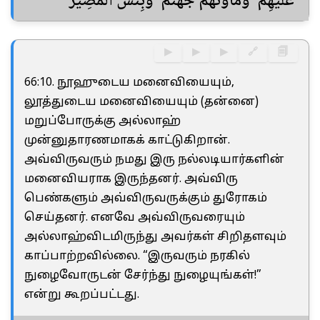
عَلَيْهِمْ ۚ وَمَأْوَىٰهُمْ جَهَنَّمُ ۖ وَبِئْسَ ٱلْمَصِيرُ
▶
▶
▶
🔗
🗐
66:10. நூஹுடைய மனைவியையும்,
லூத்துடைய மனைவியையும் (தன்னை)
மறுப்போருக்கு அல்லாஹ்
முன்னுதாரணமாகக் காட்டுகிறான்.
அவ்விருவரும் நமது இரு நல்லடியார்களின்
மனைவியராக இருந்தனர். அவ்விரு
பெண்களும் அவ்விருவருக்கும் துரோகம்
செய்தனர். எனவே அவ்விருவரையும்
அல்லாஹ்விடமிருந்து அவர்கள் சிறிதளவும்
காப்பாற்றவில்லை. “இருவரும் நரகில்
நுழைவோருடன் சேர்ந்து நுழையுங்கள்!”
என்று கூறப்பட்டது.