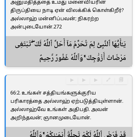
அனுமதித்ததை உமது மனைவியரின்
திருப்தியை நாடி ஏன் விலக்கிக் கொள்கிறீர்?
அல்லாஹ் மன்னிப்பவன்; நிகரற்ற
அன்புடையோன்.272
يَـٰٓأَيُّهَا ٱلنَّبِىُّ لِمَ تُحَرِّمُ مَآ أَحَلَّ ٱللَّهُ لَكَ ۖ تَبْتَغِى
مَرْضَاتَ أَزْوَٰجِكَ ۚ وَٱللَّهُ غَفُورٌ رَّحِيمٌ
▶
▶
▶
🔗
🗐
66:2. உங்கள் சத்தியங்களுக்குரிய
பரிகாரத்தை அல்லாஹ் ஏற்படுத்தியுள்ளான்.
அல்லாஹ்வே உங்கள் அதிபதி. அவன்
அறிந்தவன்; ஞானமுடையோன்.
قَدْ فَرَضَ ٱللَّهُ لَكُمْ تَحِلَّةَ أَيْمَـٰنِكُمْ ۚ وَٱللَّهُ