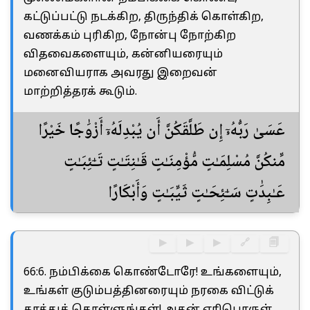
கட்டுப்பட்டு நடக்கிற, திருந்திக் கொள்கிற,
வணக்கம் புரிகிற, நோன்பு நோற்கிற
விதவைகளையும், கன்னியரையும்
மனைவியராக அவரது இறைவன்
மாற்றித்தரக் கூடும்.
عَسَىٰ رَبُّهُۥٓ إِن طَلَّقَكُنَّ أَن يُبْدِلَهُۥٓ أَزْوَٰجًا خَيْرًا
مِّنكُنَّ مُسْلِمَـٰتٍ مُّؤْمِنَـٰتٍ قَـٰنِتَـٰتٍ تَـٰٓئِبَـٰتٍ
عَـٰبِدَٰتٍ سَـٰٓئِحَـٰتٍ ثَيِّبَـٰتٍ وَأَبْكَارًا
▶
▶
▶
🔗
🗐
66:6. நம்பிக்கை கொண்டோரே! உங்களையும்,
உங்கள் குடும்பத்தினரையும் நரகை விட்டுக்
காத்துக் கொள்ளுங்கள்! அதன் எரிபொருள்