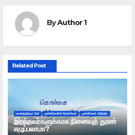
By
Author 1
Related Post
மரணத்திற்குப் பின்
முஸ்லிம்களின் கேள்விகள்
முஸ்லிம்கள் அறிந்திட
இறந்தவர்களுக்காக நினைவுத் தூண்
எழுப்பலாமா?