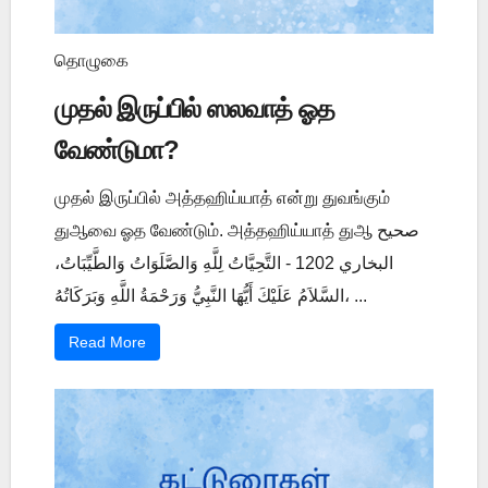
தொழுகை
முதல் இருப்பில் ஸலவாத் ஓத
வேண்டுமா?
முதல் இருப்பில் அத்தஹிய்யாத் என்று துவங்கும்
துஆவை ஓத வேண்டும். அத்தஹிய்யாத் துஆ صحيح
البخاري 1202 - التَّحِيَّاتُ لِلَّهِ وَالصَّلَوَاتُ وَالطَّيِّبَاتُ،
السَّلاَمُ عَلَيْكَ أَيُّهَا النَّبِيُّ وَرَحْمَةُ اللَّهِ وَبَرَكَاتُهُ، ...
Read More