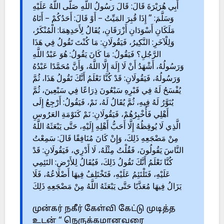
أَبِي هُرَيْرَةَ قَالَ: قَالَ رَسُولُ اللَّهِ صَلَّى اللَّهُ عَلَيْهِ
وَسَلَّمَ: ” إِذَا قُبِرَ المَيِّتُ – أَوْ قَالَ: أَحَدُكُمْ – أَتَاهُ
مَلَكَانِ أَسْوَدَانِ أَزْرَقَانِ، يُقَالُ لِأَحَدِهِمَا: الْمُنْكَرُ،
وَلِلْآخَرِ: النَّكِيرُ، فَيَقُولَانِ: مَا كُنْتَ تَقُولُ فِي هَذَا
الرَّجُلِ؟ فَيَقُولُ: مَا كَانَ يَقُولُ: هُوَ عَبْدُ اللَّهِ
وَرَسُولُهُ، أَشْهَدُ أَنْ لَا إِلَهَ إِلَّا اللَّهُ، وَأَنَّ مُحَمَّدًا عَبْدُهُ
وَرَسُولُهُ، فَيَقُولَانِ: قَدْ كُنَّا نَعْلَمُ أَنَّكَ تَقُولُ هَذَا، ثُمَّ
يُفْسَحُ لَهُ فِي قَبْرِهِ سَبْعُونَ ذِرَاعًا فِي سَبْعِينَ، ثُمَّ
يُنَوَّرُ لَهُ فِيهِ، ثُمَّ يُقَالُ لَهُ، نَمْ، فَيَقُولُ: أَرْجِعُ إِلَى
أَهْلِي فَأُخْبِرُهُمْ، فَيَقُولَانِ: نَمْ كَنَوْمَةِ العَرُوسِ
الَّذِي لَا يُوقِظُهُ إِلَّا أَحَبُّ أَهْلِهِ إِلَيْهِ، حَتَّى يَبْعَثَهُ اللَّهُ
مِنْ مَضْجَعِهِ ذَلِكَ، وَإِنْ كَانَ مُنَافِقًا قَالَ: سَمِعْتُ
النَّاسَ يَقُولُونَ، فَقُلْتُ مِثْلَهُ، لَا أَدْرِي، فَيَقُولَانِ: قَدْ
كُنَّا نَعْلَمُ أَنَّكَ تَقُولُ ذَلِكَ، فَيُقَالُ لِلأَرْضِ: التَئِمِي
عَلَيْهِ، فَتَلْتَئِمُ عَلَيْهِ، فَتَخْتَلِفُ فِيهَا أَضْلَاعُهُ، فَلَا
يَزَالُ فِيهَا مُعَذَّبًا حَتَّى يَبْعَثَهُ اللَّهُ مِنْ مَضْجَعِهِ ذَلِكَ
முன்கர் நகீர் கேள்வி கேட்டு முடித்த
உடன் “ நெருக்கமானவரை