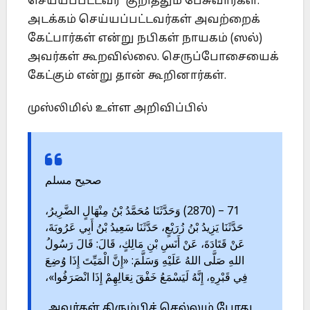
செய்யப்பட்டவர் குறித்தும் பேசுவார்கள்.
அடக்கம் செய்யப்பட்டவர்கள் அவற்றைக்
கேட்பார்கள் என்று நபிகள் நாயகம் (ஸல்)
அவர்கள் கூறவில்லை. செருப்போசையைக்
கேட்கும் என்று தான் கூறினார்கள்.
முஸ்லிமில் உள்ள அறிவிப்பில்
صحيح مسلم
71 – (2870) وَحَدَّثَنَا مُحَمَّدُ بْنُ مِنْهَالٍ الضَّرِيرُ،
حَدَّثَنَا يَزِيدُ بْنُ زُرَيْعٍ، حَدَّثَنَا سَعِيدُ بْنُ أَبِي عَرُوبَةَ،
عَنْ قَتَادَةَ، عَنْ أَنَسِ بْنِ مَالِكٍ، قَالَ: قَالَ رَسُولُ
اللهِ صَلَّى اللهُ عَلَيْهِ وَسَلَّمَ: «إِنَّ الْمَيِّتَ إِذَا وُضِعَ
فِي قَبْرِهِ، إِنَّهُ لَيَسْمَعُ خَفْقَ نِعَالِهِمْ إِذَا انْصَرَفُوا»،
அவர்கள் திரும்பிச் செல்லும் போது