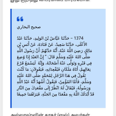
இது குறித்து விபரமாகப் பார்ப்போம்.
صحيح البخاري
1374 – حَدَّثَنَا عَيَّاشُ بْنُ الوَلِيدِ، حَدَّثَنَا عَبْدُ
الأَعْلَى، حَدَّثَنَا سَعِيدٌ، عَنْ قَتَادَةَ، عَنْ أَنَسِ بْنِ
مَالِكٍ رَضِيَ اللَّهُ عَنْهُ، أَنَّهُ حَدَّثَهُمْ: أَنَّ رَسُولَ اللَّهِ
صَلَّى اللهُ عَلَيْهِ وَسَلَّمَ قَالَ: ” إِنَّ العَبْدَ إِذَا وُضِعَ
فِي قَبْرِهِ وَتَوَلَّى عَنْهُ أَصْحَابُهُ، وَإِنَّهُ لَيَسْمَعُ قَرْعَ
نِعَالِهِمْ، أَتَاهُ مَلَكَانِ فَيُقْعِدَانِهِ، فَيَقُولاَنِ: مَا كُنْتَ
تَقُولُ فِي هَذَا الرَّجُلِ لِمُحَمَّدٍ صَلَّى اللهُ عَلَيْهِ
وَسَلَّمَ، فَأَمَّا المُؤْمِنُ، فَيَقُولُ: أَشْهَدُ أَنَّهُ عَبْدُ اللَّهِ
وَرَسُولُهُ، فَيُقَالُ لَهُ: انْظُرْ إِلَى مَقْعَدِكَ مِنَ النَّارِ
قَدْ أَبْدَلَكَ اللَّهُ بِهِ مَقْعَدًا مِنَ الجَنَّةِ، فَيَرَاهُمَا جَمِيعًا
அல்லாஹ்வின் தூதர் (ஸல்) அவர்கள்