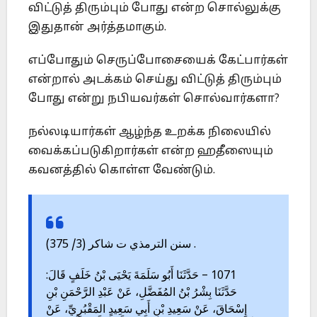
விட்டுத் திரும்பும் போது என்ற சொல்லுக்கு
இதுதான் அர்த்தமாகும்.
எப்போதும் செருப்போசையைக் கேட்பார்கள்
என்றால் அடக்கம் செய்து விட்டுத் திரும்பும்
போது என்று நபியவர்கள் சொல்வார்களா?
நல்லடியார்கள் ஆழ்ந்த உறக்க நிலையில்
வைக்கப்படுகிறார்கள் என்ற ஹதீஸையும்
கவனத்தில் கொள்ள வேண்டும்.
. سنن الترمذي ت شاكر (3/ 375)
1071 – حَدَّثَنَا أَبُو سَلَمَةَ يَحْيَى بْنُ خَلَفٍ قَالَ:
حَدَّثَنَا بِشْرُ بْنُ المُفَضَّلِ، عَنْ عَبْدِ الرَّحْمَنِ بْنِ
إِسْحَاقَ، عَنْ سَعِيدِ بْنِ أَبِي سَعِيدٍ المَقْبُرِيِّ، عَنْ