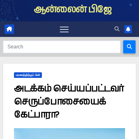
Skip
ஆன்லைன் பிஜே
to
content
மரணத்திற்குப் பின்
அடக்கம் செய்யப்பட்டவர்
செருப்போசையைக்
கேட்பாரா?