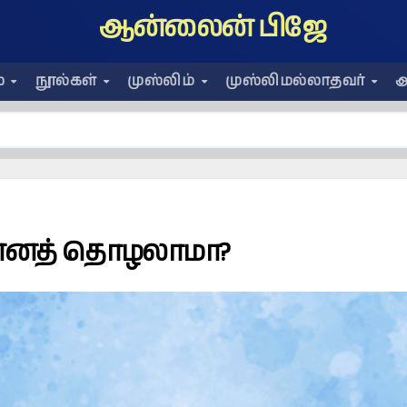
ஆன்லைன் பிஜே
ை
நூல்கள்
முஸ்லிம்
முஸ்லிமல்லாதவர்
அ
ன்னத் தொழலாமா?