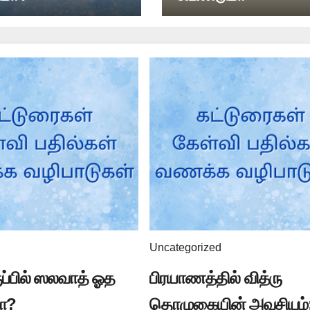
Uncategorized
ுப்பில் ஸலவாத் ஓத
பிரயாணத்தில் வித்ரு
ா?
தொழுகையின் அவசியம்: