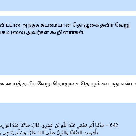
 விட்டால் அந்தக் கடமையான தொழுகை தவிர வேறு
் (ஸல்) அவர்கள் கூறினார்கள்.
ொழுகையைத் தவிர வேறு தொழுகை தொழக் கூடாது என்
حَدَّثَنَا أَبُو مَعْمَرٍ عَبْدُ اللَّهِ بْنُ عَمْرٍو، قَالَ: حَدَّثَنَا عَبْدُ الوَارِث:
أُقِيمَتِ الصَّلاَةُ وَالنَّبِيُّ صَلَّى اللهُ عَلَيْهِ وَسَلَّمَ يُنَاجِي»