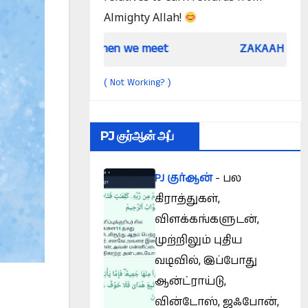
Almighty Allah!
When we meet
ZAKAAH (In the light of Qur 
Not Working?
(
)
PJ குர்ஆன் அப்
PJ குர்ஆன்
- பல
கிராத்துகள்,
விளக்கங்களுடன்,
முற்றிலும் புதிய
வடிவில், இப்போது
ஆன்ட்ராய்டு,
வின்டோஸ், ஜஃபோன்,