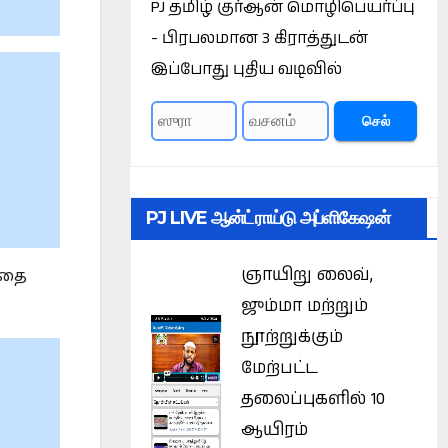
PJ தமிழ் குர்ஆன் மொழிபெயர்ப்பு
- பிரபலமான 3 கிராத்துடன்
இப்போது புதிய வடிவில்
செல்
PJ LIVE ஆன்ட்ராய்டு அப்ளிகேஷன்
ஞாயிறு லைவ்,
பதை
ஜும்மா மற்றும்
நூற்றுக்கும்
மேற்பட்ட
தலைப்புகளில் 10
ஆயிரம்