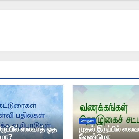
தொழுகை
ருப்பில் ஸலவாத் ஓத
முதல் இருப்பில் ஸல
ுமா?
வேண்டுமா