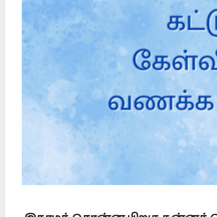
Did Jesus Resurrect on Sunday or Monday?