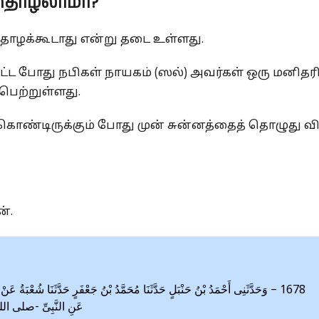
 தொழலாமா?
ொழக்கூடாது என்று தடை உள்ளது.
்ட போது நபிகள் நாயகம் (ஸல்) அவர்கள் ஒரு மனிதரி
பெற்றுள்ளது.
ொண்டிருக்கும் போது முன் சுன்னத்தைத் தொழுது விட
்.
وَحَدَّثَنِى أَحْمَدُ بْنُ حَنْبَلٍ حَدَّثَنَا مُحَمَّدُ بْنُ جَعْفَرٍ حَدَّثَنَا شُعْبَةُ عَنْ 
عَنِ النَّبِىِّ -صلى الله 