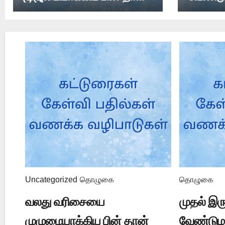
இடது பக்கம் நிற்க
வேண்டுமா?
Uncategorized
தொழுகை
தொழுகை
வலது வரிசையை
முதல் இர
முழுமையாக்கிய பின் தான்
வேண்டும