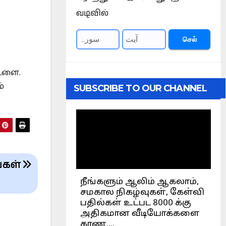
வடிவில்
செல்
்டளை.
்
SUBSCRIBE TO OUR CHANNEL
.
்கள்