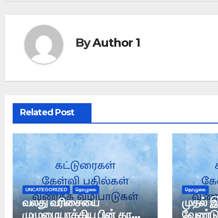
By
Author 1
Related Post
UNCATEGORIZED
தொழுகை
தொழுகை
வலது வரிசையை
முதல் இ
முழுமையாக்கிய பின் தான்
வேண்ட