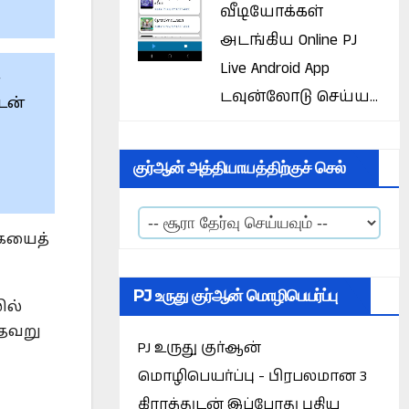
வீடியோக்கள்
அடங்கிய Online PJ
Live Android App
்
டவுன்லோடு செய்ய...
டன்
குர்ஆன் அத்தியாயத்திற்குச் செல்
கையைத்
PJ உருது குர்ஆன் மொழிபெயர்ப்பு
ில்
 தவறு
PJ உருது குர்ஆன்
மொழிபெயர்ப்பு - பிரபலமான 3
கிராத்துடன் இப்போது புதிய