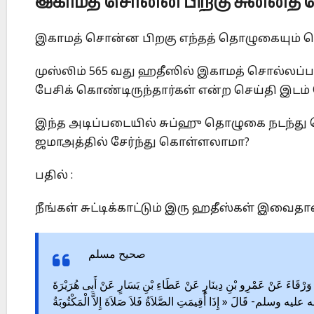
இகாமத் சொன்ன பிறகு சுன்னத்
இகாமத் சொன்ன பிறகு எந்தத் தொழுகையும் த
முஸ்லிம் 565 வது ஹதீஸில் இகாமத் சொல்லப்பட
பேசிக் கொண்டிருந்தார்கள் என்ற செய்தி இடம் 
இந்த அடிப்படையில் சுப்ஹு தொழுகை நடந்து க
ஜமாஅத்தில் சேர்ந்து கொள்ளலாமா?
பதில் :
நீங்கள் சுட்டிக்காட்டும் இரு ஹதீஸ்கள் இவைதான
صحيح مسلم
1678 – وَرْقَاءَ عَنْ عَمْرِو بْنِ دِينَارٍ عَنْ عَطَاءِ بْنِ يَسَارٍ عَنْ أَبِى هُرَيْرَةَ
عليه وسلم- قَالَ « إِذَا أُقِيمَتِ الصَّلاَةُ فَلاَ صَلاَةَ إِلاَّ الْمَكْتُوبَةُ