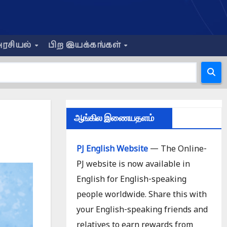
ரசியல்
பிற இயக்கங்கள்
ஆங்கில இணையதளம்
PJ English Website
— The Online-
PJ website is now available in
English for English-speaking
people worldwide. Share this with
your English-speaking friends and
relatives to earn rewards from