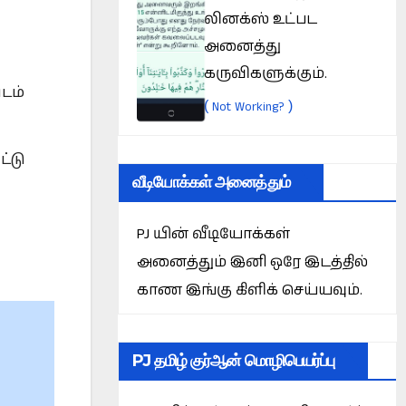
லினக்ஸ் உட்பட
அனைத்து
கருவிகளுக்கும்.
டம்
(
)
Not Working?
்டு
வீடியோக்கள் அனைத்தும்
PJ யின் வீடியோக்கள்
அனைத்தும் இனி ஒரே இடத்தில்
காண இங்கு கிளிக் செய்யவும்.
PJ தமிழ் குர்ஆன் மொழிபெயர்ப்பு