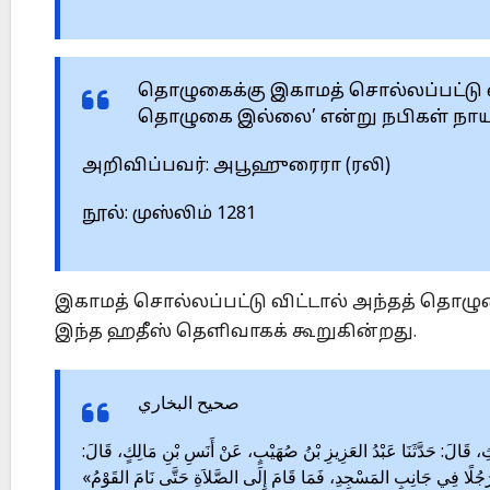
தொழுகைக்கு இகாமத் சொல்லப்பட்டு
தொழுகை இல்லை’ என்று நபிகள் நாயகம
அறிவிப்பவர்: அபூஹுரைரா (ரலி)
நூல்: முஸ்லிம் 1281
இகாமத் சொல்லப்பட்டு விட்டால் அந்தத் த
இந்த ஹதீஸ் தெளிவாகக் கூறுகின்றது.
صحيح البخاري
642 – ِ، قَالَ: حَدَّثَنَا عَبْدُ العَزِيزِ بْنُ صُهَيْبٍ، عَنْ أَنَسِ بْنِ مَالِكٍ، قَالَ
« رَجُلًا فِي جَانِبِ المَسْجِدِ، فَمَا قَامَ إِلَى الصَّلاَةِ حَتَّى نَامَ القَوْمُ