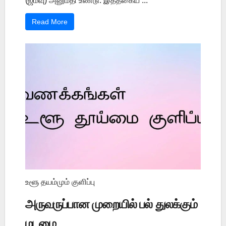
(ஜம்வு) அனுமதி உண்டு. இத்தகைய ...
Read More
உளூ தயம்மும் குளிப்பு
அருவருப்பான முறையில் பல் துலக்கும்
மடமை