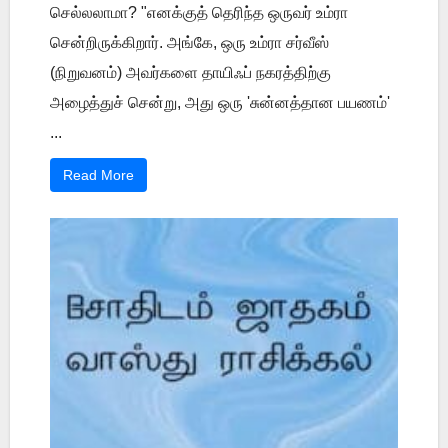
செல்லலாமா? "எனக்குத் தெரிந்த ஒருவர் உம்ரா
சென்றிருக்கிறார். அங்கே, ஒரு உம்ரா சர்வீஸ்
(நிறுவனம்) அவர்களை தாயிஃப் நகரத்திற்கு
அழைத்துச் சென்று, அது ஒரு 'சுன்னத்தான பயணம்'
...
Read More