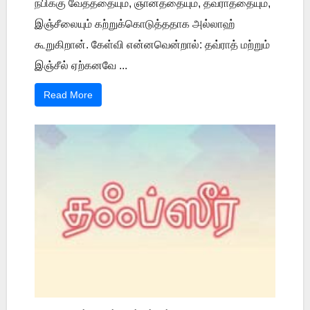
நபிக்கு வேதத்தையும், ஞானத்தையும், தவ்ராத்தையும்,
இஞ்சீலையும் கற்றுக்கொடுத்ததாக அல்லாஹ்
கூறுகிறான். கேள்வி என்னவென்றால்: தவ்ராத் மற்றும்
இஞ்சீல் ஏற்கனவே ...
Read More