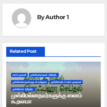
By
Author 1
Related Post
சலாம் முகமன்
முஸ்லிமல்லாதவர் அறிந்திட
முஸ்லிமல்லாதவர்களுடன் நல்லுறவு
முஸ்லிம்களிடம் உள்ள குறைகள்
முஸ்லிம்கள் அறிந்திட
முஸ்லிமல்லாதவர்களுக்கு ஸலாம்
கூறலாமா