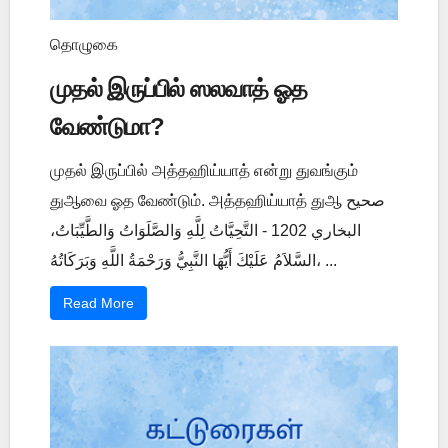
தொழுகை
முதல் இருப்பில் ஸலவாத் ஓத
வேண்டுமா?
முதல் இருப்பில் அத்தஹிய்யாத் என்று துவங்கும்
துஆவை ஓத வேண்டும். அத்தஹிய்யாத் துஆ صحيح
البخاري 1202 - التَّحِيَّاتُ لِلَّهِ وَالصَّلَوَاتُ وَالطَّيِّبَاتُ،
السَّلاَمُ عَلَيْكَ أَيُّهَا النَّبِيُّ وَرَحْمَةُ اللَّهِ وَبَرَكَاتُهُ، ...
Read More