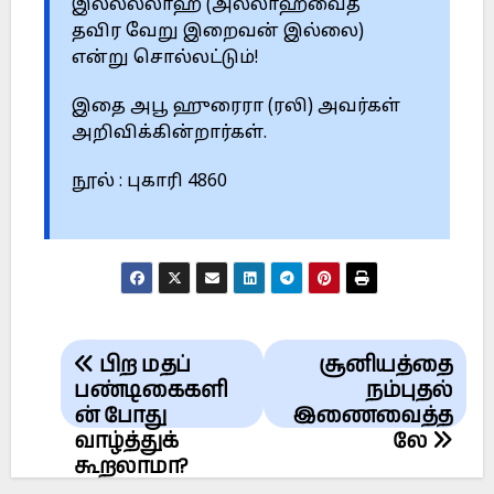
இல்லல்லாஹ் (அல்லாஹ்வைத்
தவிர வேறு இறைவன் இல்லை)
என்று சொல்லட்டும்!
இதை அபூ ஹுரைரா (ரலி) அவர்கள்
அறிவிக்கின்றார்கள்.
நூல் : புகாரி 4860
Post
பிற மதப்
சூனியத்தை
navigation
பண்டிகைகளி
நம்புதல்
ன் போது
இணைவைத்த
வாழ்த்துக்
லே
கூறலாமா?