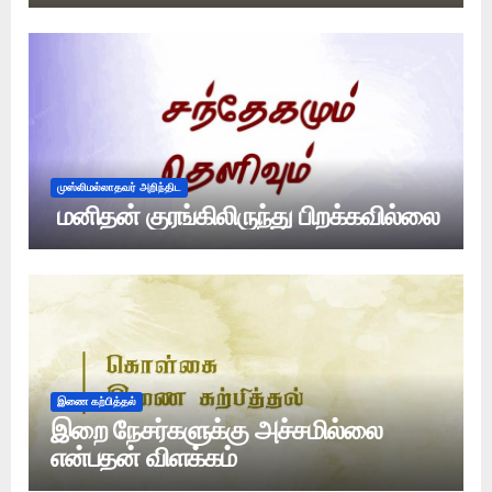
முஸ்லிமல்லாதவர் அறிந்திட
மனிதன் குரங்கிலிருந்து பிறக்கவில்லை
இணை கற்பித்தல்
இறை நேசர்களுக்கு அச்சமில்லை
என்பதன் விளக்கம்