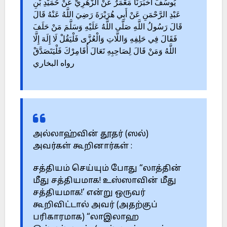
يُوسُفَ أَخْبَرَنَا مَعْمَرٌ عَنْ الزُّهْرِيِّ عَنْ حُمَيْدِ بْنِ
عَبْدِ الرَّحْمَنِ عَنْ أَبِي هُرَيْرَةَ رَضِيَ اللَّهُ عَنْهُ قَالَ
قَالَ رَسُولُ اللَّهِ صَلَّى اللَّهُ عَلَيْهِ وَسَلَّمَ مَنْ حَلَفَ
فَقَالَ فِي حَلِفِهِ وَاللَّاتِ وَالْعُزَّى فَلْيَقُلْ لَا إِلَهَ إِلَّا
اللَّهُ وَمَنْ قَالَ لِصَاحِبِهِ تَعَالَ أُقَامِرْكَ فَلْيَتَصَدَّقْ
رواه البخاري
அல்லாஹ்வின் தூதர் (ஸல்)
அவர்கள் கூறினார்கள் :
சத்தியம் செய்யும் போது “லாத்தின்
மீது சத்தியமாக! உஸ்ஸாவின் மீது
சத்தியமாக!’ என்று ஒருவர்
கூறிவிட்டால் அவர் (அதற்குப்
பரிகாரமாக) “லாஇலாஹ