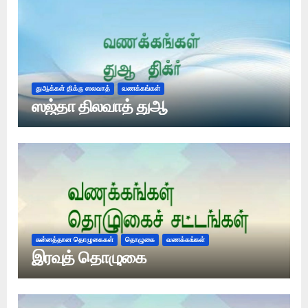
துஆக்கள் திக்ரு ஸலவாத்
வணக்கங்கள்
ஸஜ்தா திலவாத் துஆ
சுன்னத்தான தொழுகைகள்
தொழுகை
வணக்கங்கள்
இரவுத் தொழுகை