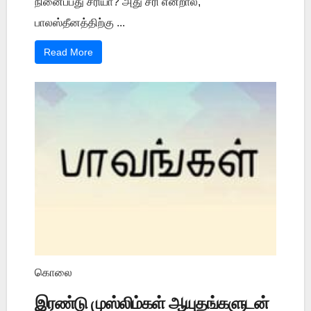
நினைப்பது சரியா? அது சரி என்றால்,
பாலஸ்தீனத்திற்கு ...
Read More
கொலை
இரண்டு முஸ்லிம்கள் ஆயுதங்களுடன்