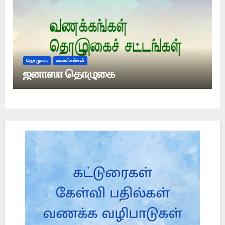
தொழுகை
வணக்கங்கள்
ஜனாஸா தொழுகை