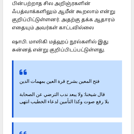
பின்பற்றாத சில அறிஞ்ரகளின்
ஃபத்வாக்களிலும் ஆமீன் கூறலாம் என்று
குறிப்பிட்டுள்ளனர். அதற்கு தக்க ஆதாரம்
எதையும் அவர்கள் காட்டவில்லை
ஷாபி. மாலிகி மத்ஹப் நூல்களில் இது
சுன்னத் என்று குறிப்பிடப்பட்டுள்ளது.
فتح المعين بشرح قرة العين بمهمات الدين
قال شيخنا: ولا يبعد ندب الترضي عن الصحابة
بلا رفع صوت وكذا التأمين لدعاء الخطيب انتهى