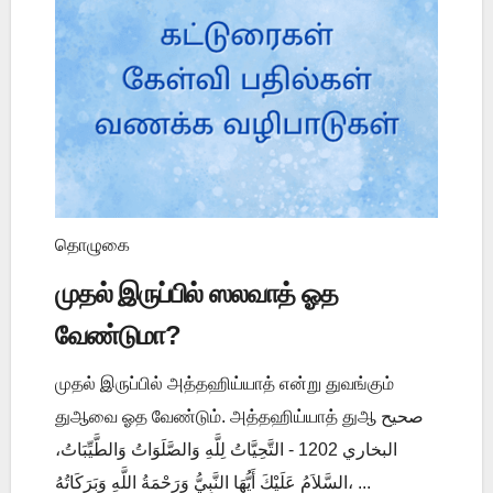
தொழுகை
முதல் இருப்பில் ஸலவாத் ஓத
வேண்டுமா?
முதல் இருப்பில் அத்தஹிய்யாத் என்று துவங்கும்
துஆவை ஓத வேண்டும். அத்தஹிய்யாத் துஆ صحيح
البخاري 1202 - التَّحِيَّاتُ لِلَّهِ وَالصَّلَوَاتُ وَالطَّيِّبَاتُ،
السَّلاَمُ عَلَيْكَ أَيُّهَا النَّبِيُّ وَرَحْمَةُ اللَّهِ وَبَرَكَاتُهُ، ...