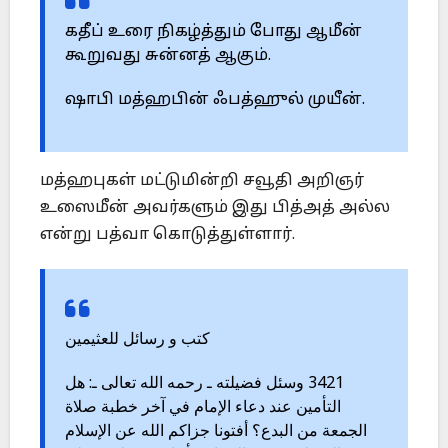
கதீப் உரை நிகழ்த்தும் போது ஆமீன்
கூறுவது சுன்னத் ஆகும்.
ஷாபி மத்ஹபின் ஃபத்ஹுல் முயீன்.
மத்ஹபுகள் மட்டுமின்றி சவூதி அறிஞர்
உஸைமீன் அவர்களும் இது பித்அத் அல்ல
என்று பத்வா கொடுத்துள்ளார்.
كتب و رسائل للعثيمين
3421 وسئل فضيلته ـ رحمه الله تعالى ـ: هل
التأمين عند دعاء الإمام في آخر خطبة صلاة
الجمعة من البدع؟ أفتونا جزاكم الله عن الإسلام