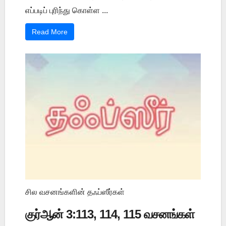
எப்படிப் புரிந்து கொள்ள ...
Read More
சில வசனங்களின் தஃப்ஸீர்கள்
குர்ஆன் 3:113, 114, 115 வசனங்கள்