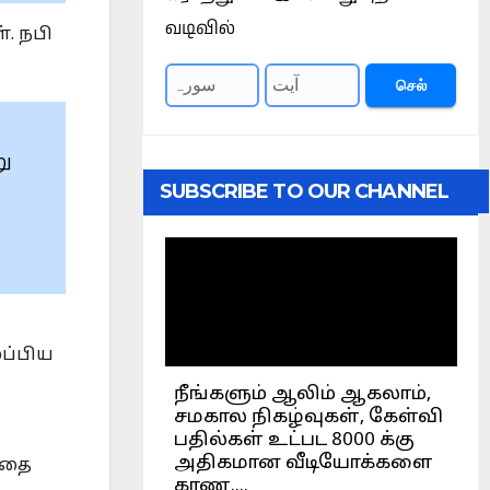
வடிவில்
. நபி
செல்
று
SUBSCRIBE TO OUR CHANNEL
ுப்பிய
்தை