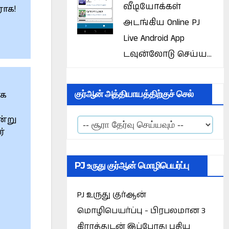
வீடியோக்கள்
ராக!
அடங்கிய Online PJ
Live Android App
டவுன்லோடு செய்ய...
குர்ஆன் அத்தியாயத்திற்குச் செல்
ாக
ன்று
்
PJ உருது குர்ஆன் மொழிபெயர்ப்பு
PJ உருது குர்ஆன்
மொழிபெயர்ப்பு - பிரபலமான 3
கிராத்துடன் இப்போது புதிய