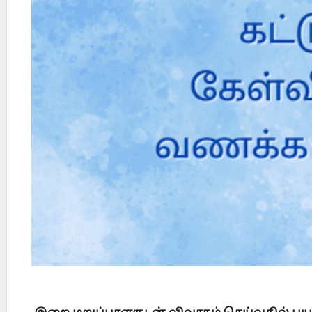
Did Jesus Resurrect on Sunday or Monday?