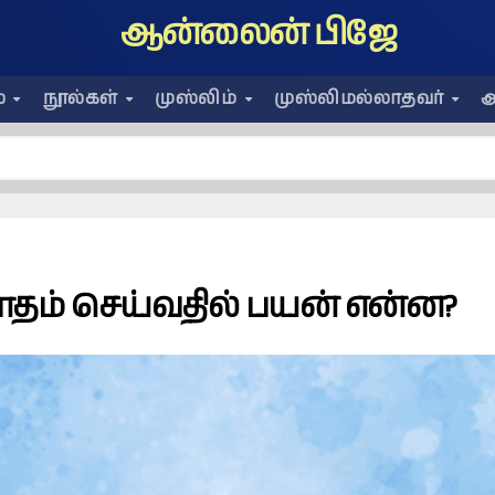
ஆன்லைன் பிஜே
ை
நூல்கள்
முஸ்லிம்
முஸ்லிமல்லாதவர்
அ
தம் செய்வதில் பயன் என்ன?