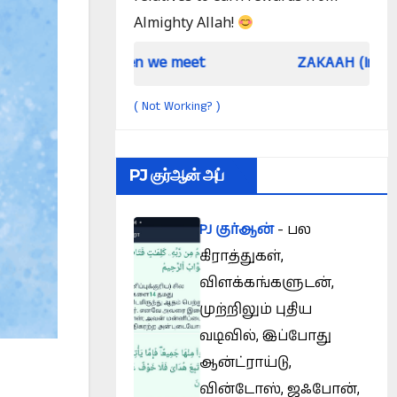
Almighty Allah!
When we meet
ZAKAAH (In the light of Qur
Not Working?
(
)
PJ குர்ஆன் அப்
PJ குர்ஆன்
- பல
கிராத்துகள்,
விளக்கங்களுடன்,
முற்றிலும் புதிய
வடிவில், இப்போது
ஆன்ட்ராய்டு,
வின்டோஸ், ஜஃபோன்,