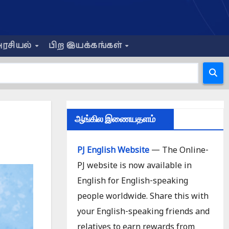
ரசியல்
பிற இயக்கங்கள்
ஆங்கில இணையதளம்
PJ English Website
— The Online-
PJ website is now available in
English for English-speaking
people worldwide. Share this with
your English-speaking friends and
relatives to earn rewards from