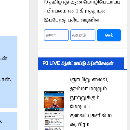
PJ தமிழ் குர்ஆன் மொழிபெயர்ப்பு
- பிரபலமான 3 கிராத்துடன்
இப்போது புதிய வடிவில்
செல்
ேன்
PJ LIVE ஆன்ட்ராய்டு அப்ளிகேஷன்
ஞாயிறு லைவ்,
ான்.
ஜும்மா மற்றும்
நூற்றுக்கும்
மேற்பட்ட
தலைப்புகளில் 10
,
ஆயிரம்