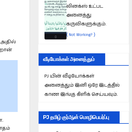
லினக்ஸ் உட்பட
அனைத்து
கருவிகளுக்கும்.
(
)
Not Working?
 அதில்
ிறான்
வீடியோக்கள் அனைத்தும்
PJ யின் வீடியோக்கள்
அனைத்தும் இனி ஒரே இடத்தில்
காண இங்கு கிளிக் செய்யவும்.
PJ தமிழ் குர்ஆன் மொழிபெயர்ப்பு
்.
ாதம்