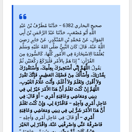
صحيح البخاري 6382 – حَدَّثَنَا مُطَرِّفُ بْنُ عَبْدِ
اللَّهِ أَبُو مُصْعَبٍ، حَدَّثَنَا عَبْدُ الرَّحْمَنِ بْنُ أَبِي
المَوَالِ، عَنْ مُحَمَّدِ بْنِ المُنْكَدِرِ، عَنْ جَابِرٍ رَضِيَ
اللَّهُ عَنْهُ، قَالَ: كَانَ النَّبِيُّ صَلَّى اللهُ عَلَيْهِ وَسَلَّمَ
يُعَلِّمُنَا الِاسْتِخَارَةَ فِي الأُمُورِ كُلِّهَا، كَالسُّورَةِ مِنَ
القُرْآنِ: ” إِذَا هَمَّ بِالأَمْرِ فَلْيَرْكَعْ رَكْعَتَيْنِ ثُمَّ
يَقُولُ:
اللَّهُمَّ إِنِّي أَسْتَخِيرُكَ بِعِلْمِكَ، وَأَسْتَقْدِرُكَ
بِقُدْرَتِكَ، وَأَسْأَلُكَ مِنْ فَضْلِكَ العَظِيمِ، فَإِنَّكَ تَقْدِرُ
وَلاَ أَقْدِرُ، وَتَعْلَمُ وَلاَ أَعْلَمُ، وَأَنْتَ عَلَّامُ الغُيُوبِ،
اللَّهُمَّ إِنْ كُنْتَ تَعْلَمُ أَنَّ هَذَا الأَمْرَ خَيْرٌ لِي فِي
دِينِي وَمَعَاشِي وَعَاقِبَةِ أَمْرِي – أَوْ قَالَ: فِي
عَاجِلِ أَمْرِي وَآجِلِهِ – فَاقْدُرْهُ لِي، وَإِنْ كُنْتَ تَعْلَمُ
أَنَّ هَذَا الأَمْرَ شَرٌّ لِي فِي دِينِي وَمَعَاشِي وَعَاقِبَةِ
أَمْرِي – أَ
وْ قَالَ: فِي عَاجِلِ أَمْرِي وَآجِلِهِ –
فَاصْرِفْهُ عَنِّي وَاصْرِفْنِي عَنْهُ، وَاقْدُرْ لِي الخَيْرَ