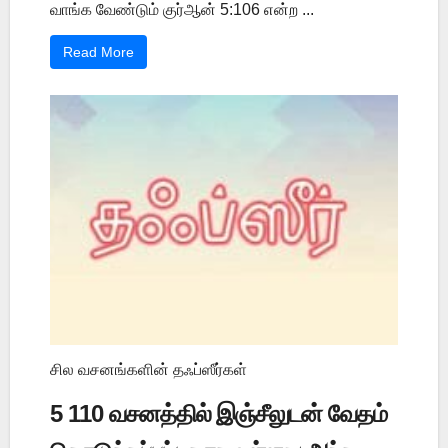
வாங்க வேண்டும் குர்ஆன் 5:106 என்ற ...
Read More
சில வசனங்களின் தஃப்ஸீர்கள்
5 110 வசனத்தில் இஞ்சீலுடன் வேதம்