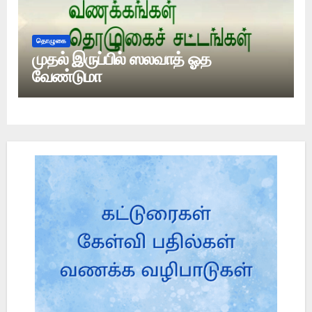
தொழுகை
முதல் இருப்பில் ஸலவாத் ஓத
வேண்டுமா