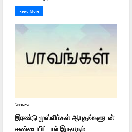
Read More
கொலை
இரண்டு முஸ்லிம்கள் ஆயுதங்களுடன்
சண்டையிட்டால் இருவரும்