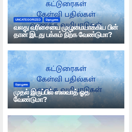
UNCATEGORIZED
தொழுகை
வலது வரிசையை முழுமையாக்கிய பின்
தான் இடது பக்கம் நிற்க வேண்டுமா?
தொழுகை
முதல் இருப்பில் ஸலவாத் ஓத
வேண்டுமா?