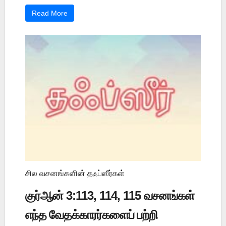
Read More
சில வசனங்களின் தஃப்ஸீர்கள்
குர்ஆன் 3:113, 114, 115 வசனங்கள்
எந்த வேதக்காரர்களைப் பற்றி