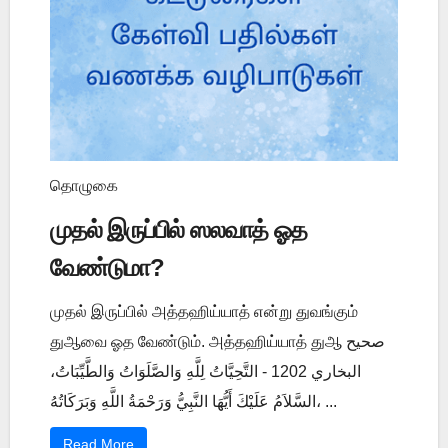
தொழுகை
முதல் இருப்பில் ஸலவாத் ஓத
வேண்டுமா?
முதல் இருப்பில் அத்தஹிய்யாத் என்று துவங்கும்
துஆவை ஓத வேண்டும். அத்தஹிய்யாத் துஆ صحيح
البخاري 1202 - التَّحِيَّاتُ لِلَّهِ وَالصَّلَوَاتُ وَالطَّيِّبَاتُ،
السَّلاَمُ عَلَيْكَ أَيُّهَا النَّبِيُّ وَرَحْمَةُ اللَّهِ وَبَرَكَاتُهُ، ...
Read More