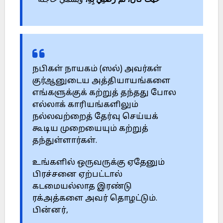
حَيْثُ كَانَ، ثُمَّ رَضِّنِي بِهِ،
وَيُسَمِّي حَاجَتَهُ “
நபிகள் நாயகம் (ஸல்) அவர்கள்
குர்ஆனுடைய அத்தியாயங்களை
எங்களுக்குக் கற்றுத் தந்தது போல
எல்லாக் காரியங்களிலும்
நல்லவற்றைத் தேர்வு செய்யக்
கூடிய முறையையும் கற்றுத்
தந்துள்ளார்கள்.
உங்களில் ஒருவருக்கு ஏதேனும்
பிரச்சனை ஏற்பட்டால்
கடமையல்லாத இரண்டு
ரக்அத்களை அவர் தொழட்டும்.
பின்னர்,