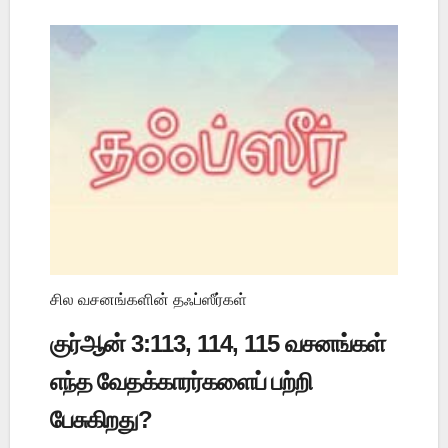
சில வசனங்களின் தஃப்ஸீர்கள்
குர்ஆன் 3:113, 114, 115 வசனங்கள்
எந்த வேதக்காரர்களைப் பற்றி
பேசுகிறது?