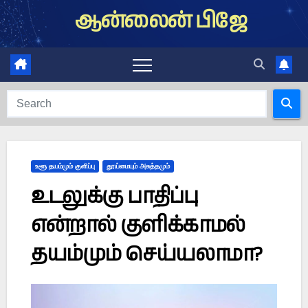
Skip
ஆன்லைன் பிஜே
to
content
உளூ தயம்மும் குளிப்பு
தூய்மையும் அசுத்தமும்
உடலுக்கு பாதிப்பு
என்றால் குளிக்காமல்
தயம்மும் செய்யலாமா?