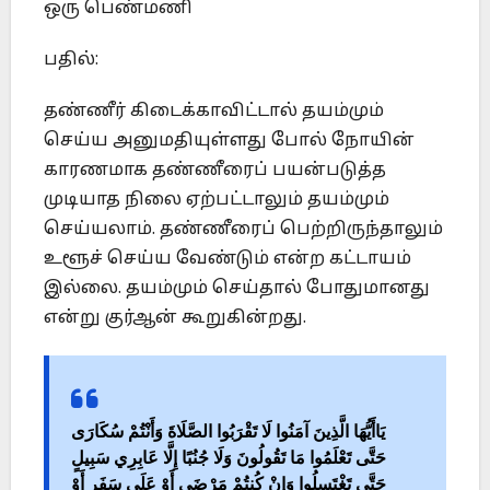
ஒரு பெண்மணி
பதில்:
தண்ணீர் கிடைக்காவிட்டால் தயம்மும்
செய்ய அனுமதியுள்ளது போல் நோயின்
காரணமாக தண்ணீரைப் பயன்படுத்த
முடியாத நிலை ஏற்பட்டாலும் தயம்மும்
செய்யலாம். தண்ணீரைப் பெற்றிருந்தாலும்
உளூச் செய்ய வேண்டும் என்ற கட்டாயம்
இல்லை. தயம்மும் செய்தால் போதுமானது
என்று குர்ஆன் கூறுகின்றது.
يَاأَيُّهَا الَّذِينَ آمَنُوا لَا تَقْرَبُوا الصَّلَاةَ وَأَنْتُمْ سُكَارَى
حَتَّى تَعْلَمُوا مَا تَقُولُونَ وَلَا جُنُبًا إِلَّا عَابِرِي سَبِيلٍ
حَتَّى تَغْتَسِلُوا وَإِنْ كُنتُمْ مَرْضَى أَوْ عَلَى سَفَرٍ أَوْ