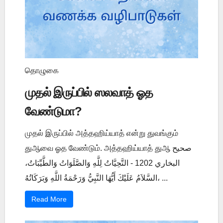
தொழுகை
முதல் இருப்பில் ஸலவாத் ஓத
வேண்டுமா?
முதல் இருப்பில் அத்தஹிய்யாத் என்று துவங்கும்
துஆவை ஓத வேண்டும். அத்தஹிய்யாத் துஆ صحيح
البخاري 1202 - التَّحِيَّاتُ لِلَّهِ وَالصَّلَوَاتُ وَالطَّيِّبَاتُ،
السَّلاَمُ عَلَيْكَ أَيُّهَا النَّبِيُّ وَرَحْمَةُ اللَّهِ وَبَرَكَاتُهُ، ...
Read More