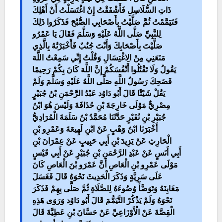
ذَاتِ السُّلَاسِلِ فَأَشْفَقْتُ إِنْ اغْتَسَلْتُ أَنْ أَهْلِكَ
فَتَيَمَّمْتُ ثُمَّ صَلَّيْتُ بِأَصْحَابِي الصُّبْحَ فَذَكَرُوا ذَلِكَ
لِلنَّبِيِّ صَلَّى اللَّهُ عَلَيْهِ وَسَلَّمَ فَقَالَ يَا عَمْرُو
صَلَّيْتَ بِأَصْحَابِكَ وَأَنْتَ جُنُبٌ فَأَخْبَرْتُهُ بِالَّذِي
مَنَعَنِي مِنْ الِاغْتِسَالِ وَقُلْتُ إِنِّي سَمِعْتُ اللَّهَ
يَقُولُ وَلَا تَقْتُلُوا أَنْفُسَكُمْ إِنَّ اللَّهَ كَانَ بِكُمْ رَحِيمًا
فَضَحِكَ رَسُولُ اللَّهِ صَلَّى اللَّهُ عَلَيْهِ وَسَلَّمَ وَلَمْ
يَقُلْ شَيْئًا قَالَ أَبُو دَاوُد عَبْدُ الرَّحْمَنِ بْنُ جُبَيْرٍ
مِصْرِيٌّ مَوْلَى خَارِجَةَ بْنِ حُذَافَةَ وَلَيْسَ هُوَ ابْنُ
جُبَيْرِ بْنِ نُفَيْرٍ حَدَّثَنَا مُحَمَّدُ بْنُ سَلَمَةَ الْمُرَادِيُّ
أَخْبَرَنَا ابْنُ وَهْبٍ عَنْ ابْنِ لَهِيعَةَ وَعَمْرِو بْنِ
الْحَارِثِ عَنْ يَزِيدَ بْنِ أَبِي حَبِيبٍ عَنْ عِمْرَانَ بْنِ
أَبِي أَنَسٍ عَنْ عَبْدِ الرَّحْمَنِ بْنِ جُبَيْرٍ عَنْ أَبِي قَيْسٍ
مَوْلَى عَمْرِو بْنِ الْعَاصِ أَنَّ عَمْرَو بْنَ الْعَاصِ كَانَ
عَلَى سَرِيَّةٍ وَذَكَرَ الْحَدِيثَ نَحْوَهُ قَالَ فَغَسَلَ
مَغَابِنَهُ وَتَوَضَّأَ وُضُوءَهُ لِلصَّلَاةِ ثُمَّ صَلَّى بِهِمْ فَذَكَرَ
نَحْوَهُ وَلَمْ يَذْكُرْ التَّيَمُّمَ قَالَ أَبُو دَاوُد وَرَوَى هَذِهِ
الْقِصَّةَ عَنْ الْأَوْزَاعِيِّ عَنْ حَسَّانَ بْنِ عَطِيَّةَ قَالَ