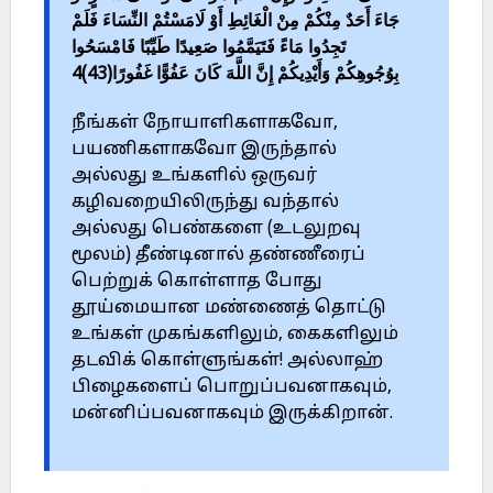
جَاءَ أَحَدٌ مِنْكُمْ مِنْ الْغَائِطِ أَوْ لَامَسْتُمْ النِّسَاءَ فَلَمْ
تَجِدُوا مَاءً فَتَيَمَّمُوا صَعِيدًا طَيِّبًا فَامْسَحُوا
بِوُجُوهِكُمْ وَأَيْدِيكُمْ إِنَّ اللَّهَ كَانَ عَفُوًّا غَفُورًا(43)4
நீங்கள் நோயாளிகளாகவோ,
பயணிகளாகவோ இருந்தால்
அல்லது உங்களில் ஒருவர்
கழிவறையிலிருந்து வந்தால்
அல்லது பெண்களை (உடலுறவு
மூலம்) தீண்டினால் தண்ணீரைப்
பெற்றுக் கொள்ளாத போது
தூய்மையான மண்ணைத் தொட்டு
உங்கள் முகங்களிலும், கைகளிலும்
தடவிக் கொள்ளுங்கள்! அல்லாஹ்
பிழைகளைப் பொறுப்பவனாகவும்,
மன்னிப்பவனாகவும் இருக்கிறான்.