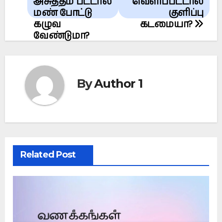
navigation
அசுத்தம் பட்டால்
வெளிப்பட்டால்
மண் போட்டு
குளிப்பு
கழுவ
கடமையா?
வேண்டுமா?
By
Author 1
Related Post