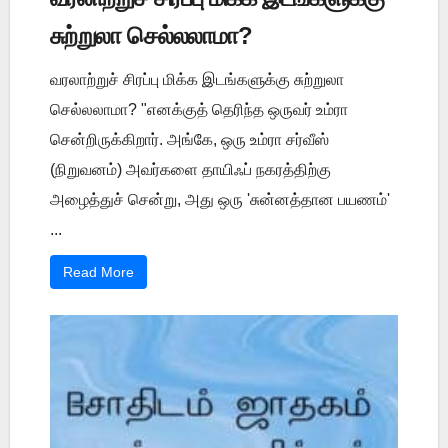
சுற்றுலா செல்லலாமா?
வரலாற்றுச் சிரப்பு மிக்க இடங்களுக்கு சுற்றுலா
செல்லலாமா? "எனக்குத் தெரிந்த ஒருவர் உம்ரா
சென்றிருக்கிறார். அங்கே, ஒரு உம்ரா சர்வீஸ்
(நிறுவனம்) அவர்களை தாயிஃப் நகரத்திற்கு
அழைத்துச் சென்று, அது ஒரு 'சுன்னத்தான பயணம்'
...
Read More