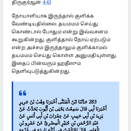
திருகுர்ஆன்
4:43
நோயாளியாக இருந்தால் குளிக்க
வேண்டியதில்லை. தயம்மம் செய்து
கொண்டால் போதும் என்று இவ்வசனம்
கூறுகின்றது. குளித்தால் நோய் ஏற்படும்
என்ற அச்சம் இருந்தாலும் குளிக்காமல்
தயம்மம் செய்து கொள்ள அனுமதியுள்ளது.
இதைப் பின்வரும் ஹதீஸும்
தெளிவுபடுத்துகின்றது.
283 حَدَّثَنَا ابْنُ الْمُثَنَّى أَخْبَرَنَا وَهْبُ بْنُ جَرِيرٍ
أَخْبَرَنَا أَبِي قَالَ سَمِعْتُ يَحْيَى بْنَ أَيُّوبَ يُحَدِّثُ عَنْ
يَزِيدَ بْنِ أَبِي حَبِيبٍ عَنْ عِمْرَانَ بْنِ أَبِي أَنَسٍ عَنْ
عَبْدِ الرَّحْمَنِ بْنِ جُبَيْرٍ الْمِصْرِيِّ عَنْ عَمْرِو بْنِ
الْعَاصِ قَالَ احْتَلَمْتُ فِي لَيْلَةٍ بَارِدَةٍ فِي غَزْوَةِ