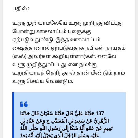
பதில் :
உளூ முறியாமலேயே உளூ முறிந்துவிட்டது
போன்று ஊசலாட்டம் பலருக்கு
ஏற்படுவதுண்டு. இந்த ஊசலாட்டம்
ஷைத்தானால் ஏற்படுவதாக நபிகள் நாயகம்
(ஸல்) அவர்கள் கூறியுள்ளார்கள். எனவே
உளூ முறிந்துவிட்டது என நமக்கு
உறுதியாகத் தெரிந்தால் தான் மீண்டும் நாம்
உளூ செய்ய வேண்டும்.
137 حَدَّثَنَا عَلِيٌّ قَالَ حَدَّثَنَا سُفْيَانُ قَالَ حَدَّثَنَا
الزُّهْرِيُّ عَنْ سَعِيدِ بْنِ الْمُسَيَّبِ ح وَعَنْ عَبَّادِ بْنِ
تَمِيمٍ عَنْ عَمِّهِ أَنَّهُ شَكَا إِلَى رَسُولِ اللَّهِ صَلَّى اللَّهُ
عَلَيْهِ وَسَلَّمَ الرَّجُلُ الَّذِي يُخَيَّلُ إِلَيْهِ أَنَّهُ يَجِدُ