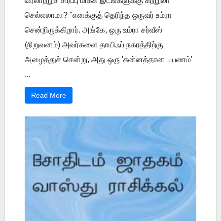
வரலாற்றுச் சிரப்பு மிக்க இடங்களுக்கு சுற்றுலா
செல்லலாமா? "எனக்குத் தெரிந்த ஒருவர் உம்ரா
சென்றிருக்கிறார். அங்கே, ஒரு உம்ரா சர்வீஸ்
(நிறுவனம்) அவர்களை தாயிஃப் நகரத்திற்கு
அழைத்துச் சென்று, அது ஒரு 'சுன்னத்தான பயணம்'
...
Read More