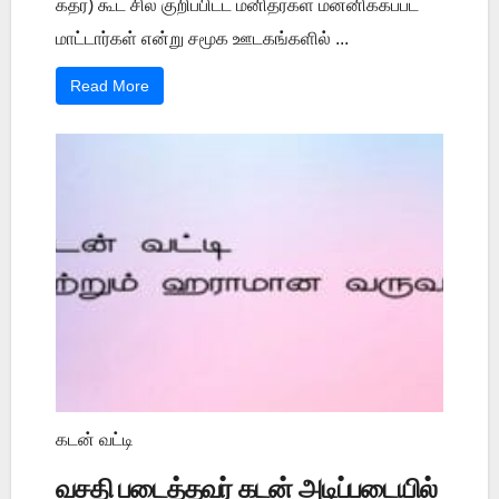
கத்ர்) கூட சில குறிப்பிட்ட மனிதர்கள் மன்னிக்கப்பட
மாட்டார்கள் என்று சமூக ஊடகங்களில் ...
Read More
கடன் வட்டி
வசதி படைத்தவர் கடன் அடிப்படையில்