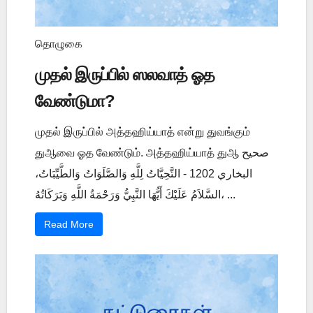
தொழுகை
முதல் இருப்பில் ஸலவாத் ஓத
வேண்டுமா?
முதல் இருப்பில் அத்தஹிய்யாத் என்று துவங்கும்
துஆவை ஓத வேண்டும். அத்தஹிய்யாத் துஆ صحيح
البخاري 1202 - التَّحِيَّاتُ لِلَّهِ وَالصَّلَوَاتُ وَالطَّيِّبَاتُ،
السَّلاَمُ عَلَيْكَ أَيُّهَا النَّبِيُّ وَرَحْمَةُ اللَّهِ وَبَرَكَاتُهُ، ...
Read More