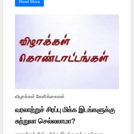
Read More
விழாக்கள் கேளிக்கைகள்
வரலாற்றுச் சிரப்பு மிக்க இடங்களுக்கு
சுற்றுலா செல்லலாமா?