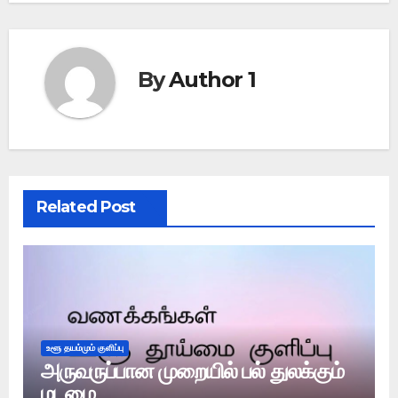
By
Author 1
Related Post
உளூ தயம்மும் குளிப்பு
அருவருப்பான முறையில் பல் துலக்கும்
மடமை