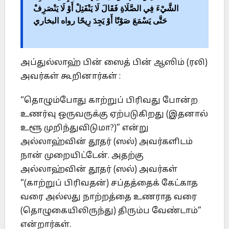
الشَّيْءَ فِي الصَّلَاةِ فَقَالَ لَا يَنْفَتِلْ أَوْ لَا يَنْصَرِفْ
حَتَّى يَسْمَعَ صَوْتًا أَوْ يَجِدَ رِيحًا رواه البخاري
அப்துல்லாஹ் பின் ஸைத் பின் ஆஸிம் (ரலி)
அவர்கள் கூறினார்கள் :
“தொழும்போது காற்றுப் பிரிவது போன்ற
உணர்வு ஒருவருக்கு ஏற்படுகிறது (இதனால்
உளூ முறிந்துவிடுமா?)” என்று
அல்லாஹ்வின் தூதர் (ஸல்) அவர்களிடம்
நான் முறையிட்டேன். அதற்கு
அல்லாஹ்வின் தூதர் (ஸல்) அவர்கள்
“(காற்றுப் பிரிவதன்) சப்தத்தைக் கேட்காத
வரை அல்லது நாற்றத்தை உணராத வரை
(தொழுகையிலிருந்து) திரும்ப வேண்டாம்”
என்றார்கள்.