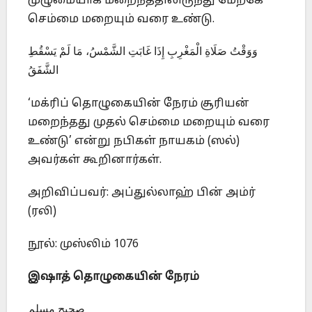
முழுமையாக மறைந்ததிலிருந்து மேற்கே
செம்மை மறையும் வரை உண்டு.
وَوَقْتُ صَلَاةِ الْمَغْرِبِ إِذَا غَابَتِ الشَّمْسُ، مَا لَمْ يَسْقُطِ
الشَّفَقُ
‘மக்ரிப் தொழுகையின் நேரம் சூரியன்
மறைந்தது முதல் செம்மை மறையும் வரை
உண்டு’ என்று நபிகள் நாயகம் (ஸல்)
அவர்கள் கூறினார்கள்.
அறிவிப்பவர்: அப்துல்லாஹ் பின் அம்ர்
(ரலி)
நூல்: முஸ்லிம் 1076
இஷாத் தொழுகையின் நேரம்
صحيح مسلم