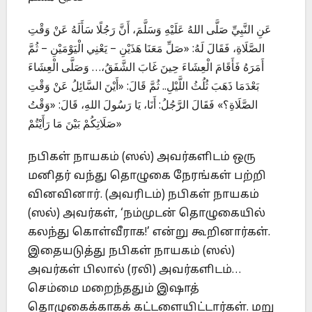
عَنِ النَّبِيِّ صَلَّى اللهُ عَلَيْهِ وَسَلَّمَ، أَنَّ رَجُلًا سَأَلَهُ عَنْ وَقْتِ
الصَّلَاةِ، فَقَالَ لَهُ: «صَلِّ مَعَنَا هَذَيْنِ – يَعْنِي الْيَوْمَيْنِ – ثُمَّ
أَمَرَهُ فَأَقَامَ الْعِشَاءَ حِينَ غَابَ الشَّفَقُ،… وَصَلَّى الْعِشَاءَ
بَعْدَمَا ذَهَبَ ثُلُثُ اللَّيْلِ.. ثُمَّ قَالَ: «أَيْنَ السَّائِلُ عَنْ وَقْتِ
الصَّلَاةِ؟» فَقَالَ الرَّجُلُ: أَنَا، يَا رَسُولَ اللهِ، قَالَ: «وَقْتُ
صَلَاتِكُمْ بَيْنَ مَا رَأَيْتُمْ»
நபிகள் நாயகம் (ஸல்) அவர்களிடம் ஒரு
மனிதர் வந்து தொழுகை நேரங்கள் பற்றி
வினவினார். (அவரிடம்) நபிகள் நாயகம்
(ஸல்) அவர்கள், ‘நம்முடன் தொழுகையில்
கலந்து கொள்வீராக!’ என்று கூறினார்கள்.
இதையடுத்து நபிகள் நாயகம் (ஸல்)
அவர்கள் பிலால் (ரலி) அவர்களிடம்…
செம்மை மறைந்ததும் இஷாத்
தொழுகைக்காகக் கட்டளையிட்டார்கள். மறு