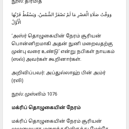
நூல்: திர்மிதீ
وَوَقْتُ صَلَاةِ الْعَصْرِ مَا لَمْ تَصْفَرَّ الشَّمْسُ، وَيَسْقُطْ قَرْنُهَا
الْأَوَّلُ
‘அஸ்ர் தொழுகையின் நேரம் சூரியன்
பொன்னிறமாகி அதன் நுனி மறைவதற்கு
முன்பு வரை உண்டு’ என்று நபிகள் நாயகம்
(ஸல்) அவர்கள் கூறினார்கள்.
அறிவிப்பவர்: அப்துல்லாஹ் பின் அம்ர்
(ரலி)
நூல்: முஸ்லிம் 1076
மக்ரிப் தொழுகையின் நேரம்
மக்ரிப் தொழுகையின் நேரம் சூரியன்