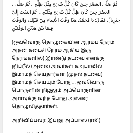
، ثُمَّ صَلَّى العَصْرَ حِينَ كَانَ كُلُّ شَيْءٍ مِثْلَ ظِلِّهِ …ثُمَّ صَلَّى
العَصْرَ حِينَ كَانَ ظِلُّ كُلِّ شَيْءٍ مِثْلَيْهِ… ثُمَّ التَفَتَ إِلَيَّ
جِبْرِيلُ، فَقَالَ: يَا مُحَمَّدُ، هَذَا وَقْتُ الأَنْبِيَاءِ مِنْ قَبْلِكَ، وَالوَقْتُ
فِيمَا بَيْنَ هَذَيْنِ الوَقْتَيْنِ
(ஒவ்வொரு தொழுகையின் ஆரம்ப நேரம்
அதன் கடைசி நேரம் ஆகிய இரு
நேரங்களில்) இரண்டு தடவை எனக்கு
ஜிப்ரீல் (அலை) அவர்கள் கஅபாவில்
இமாமத் செய்தார்கள். (முதல் தடவை)
இமாமத் செய்யும் போது… ஒவ்வொரு
பொருளின் நிழலும் அப்பொருளின்
அளவுக்கு வந்த போது அஸ்ரை
தொழுவித்தார்கள்.
அறிவிப்பவர்: இப்னு அப்பாஸ் (ரலி)