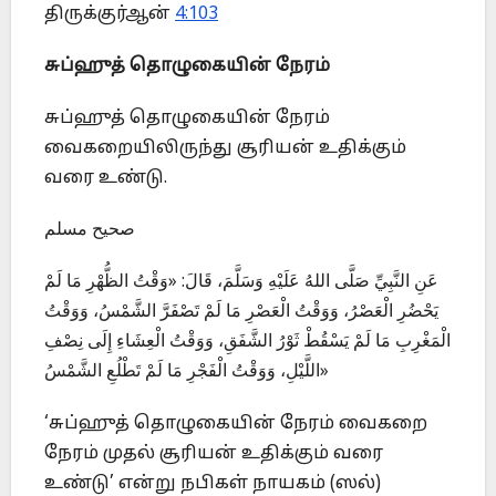
திருக்குர்ஆன்
4:103
சுப்ஹுத் தொழுகையின் நேரம்
சுப்ஹுத் தொழுகையின் நேரம்
வைகறையிலிருந்து சூரியன் உதிக்கும்
வரை உண்டு.
صحيح مسلم
عَنِ النَّبِيِّ صَلَّى اللهُ عَلَيْهِ وَسَلَّمَ، قَالَ: «وَقْتُ الظُّهْرِ مَا لَمْ
يَحْضُرِ الْعَصْرُ، وَوَقْتُ الْعَصْرِ مَا لَمْ تَصْفَرَّ الشَّمْسُ، وَوَقْتُ
الْمَغْرِبِ مَا لَمْ يَسْقُطْ ثَوْرُ الشَّفَقِ، وَوَقْتُ الْعِشَاءِ إِلَى نِصْفِ
اللَّيْلِ، وَوَقْتُ الْفَجْرِ مَا لَمْ تَطْلُعِ الشَّمْسُ»
‘சுப்ஹுத் தொழுகையின் நேரம் வைகறை
நேரம் முதல் சூரியன் உதிக்கும் வரை
உண்டு’ என்று நபிகள் நாயகம் (ஸல்)