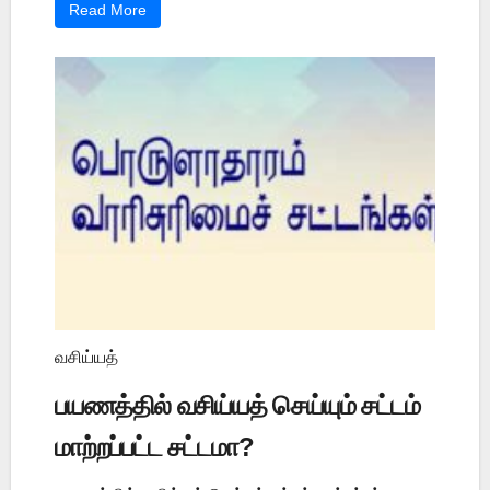
Read More
வசிய்யத்
பயணத்தில் வசிய்யத் செய்யும் சட்டம்
மாற்றப்பட்ட சட்டமா?