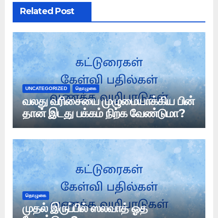
Related Post
UNCATEGORIZED
தொழுகை
வலது வரிசையை முழுமையாக்கிய பின்
தான் இடது பக்கம் நிற்க வேண்டுமா?
தொழுகை
முதல் இருப்பில் ஸலவாத் ஓத