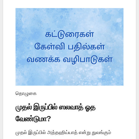
தொழுகை
முதல் இருப்பில் ஸலவாத் ஓத
வேண்டுமா?
முதல் இருப்பில் அத்தஹிய்யாத் என்று துவங்கும்