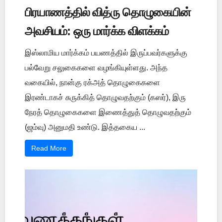
பிரயாணத்தில் வித்ரு தொழுகையின்
அவசியம்: ஒரு மார்க்க விளக்கம்
இஸ்லாமிய மார்க்கம் பயணத்தில் இருப்பவர்களுக்கு
பல்வேறு சலுகைகளை வழங்கியுள்ளது. அந்த
வகையில், நான்கு ரக்அத் தொழுகைகளை
இரண்டாகச் சுருக்கித் தொழுவதற்கும் (கஸர்), இரு
நேரத் தொழுகைகளை இணைத்துத் தொழுவதற்கும்
(ஜம்வு) அனுமதி உண்டு. இத்தகைய ...
Read More