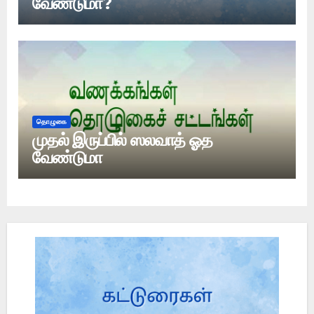
வேண்டுமா?
தொழுகை
முதல் இருப்பில் ஸலவாத் ஓத
வேண்டுமா