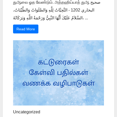
துஆவை ஓத வேண்டும். அத்தஹிய்யாத் துஆ صحيح
البخاري 1202 - التَّحِيَّاتُ لِلَّهِ وَالصَّلَوَاتُ وَالطَّيِّبَاتُ،
السَّلاَمُ عَلَيْكَ أَيُّهَا النَّبِيُّ وَرَحْمَةُ اللَّهِ وَبَرَكَاتُهُ، ...
Read More
Uncategorized