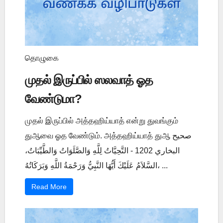
தொழுகை
முதல் இருப்பில் ஸலவாத் ஓத
வேண்டுமா?
முதல் இருப்பில் அத்தஹிய்யாத் என்று துவங்கும்
துஆவை ஓத வேண்டும். அத்தஹிய்யாத் துஆ صحيح
البخاري 1202 - التَّحِيَّاتُ لِلَّهِ وَالصَّلَوَاتُ وَالطَّيِّبَاتُ،
السَّلاَمُ عَلَيْكَ أَيُّهَا النَّبِيُّ وَرَحْمَةُ اللَّهِ وَبَرَكَاتُهُ، ...
Read More