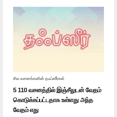
சில வசனங்களின் தஃப்ஸீர்கள்
5 110 வசனத்தில் இஞ்சீலுடன் வேதம்
கொடுக்கப்பட்டதாக உள்ளது அந்த
வேதம் எது