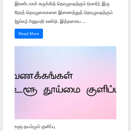
இரண்டாகச் சுருக்கித் தொழுவதற்கும் (கஸர்), இரு
நேரத் தொழுகைகளை இணைத்துத் தொழுவதற்கும்
(ஜம்வு) அனுமதி உண்டு. இத்தகைய ...
Read More
உளூ தயம்மும் குளிப்பு