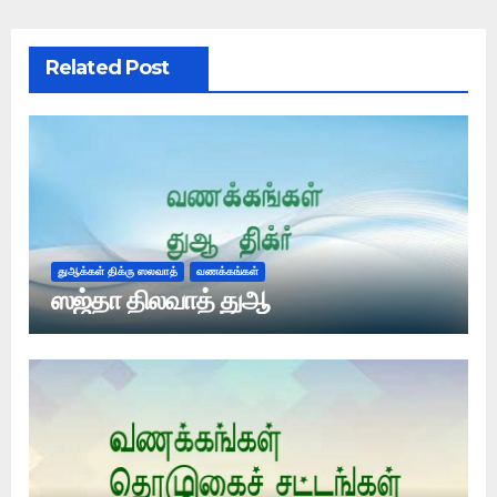
Related Post
துஆக்கள் திக்ரு ஸலவாத்
வணக்கங்கள்
ஸஜ்தா திலவாத் துஆ