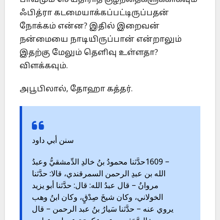
பாவமும் செய்திராத குழந்தைகளுக்காகவும்
ஃபித்ரா கடமையாக்கப்பட்டிருப்பதன்
நோக்கம் என்ன? இதில் இறைவன்
நன்மையை நாடியிருப்பான் என்றாலும்
இதற்கு மேலும் தெளிவு உள்ளதா?
விளக்கவும்.
அபூபிலால், தோஹா கத்தர்.
سنن أبي داود
حدَّثنا محمودُ بنُ خالدِ الدِّمشقيُّ وعبدُ
1609 –
الله بن عبدِ الرحمن السمرقندي، قالا: حدَّثنا
مروانُ – قال عبدُ الله: قال: حدَّثنا أبو يزيد
الخولاني، وكان شيخَ صِدْقٍ، وكان ابنُ وهب
يروي عنه – حدَّثنا سَيارُ بنُ عبد الرحمن – قال