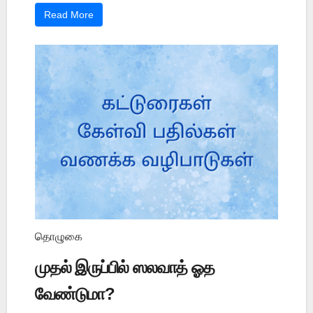
Read More
தொழுகை
முதல் இருப்பில் ஸலவாத் ஓத
வேண்டுமா?