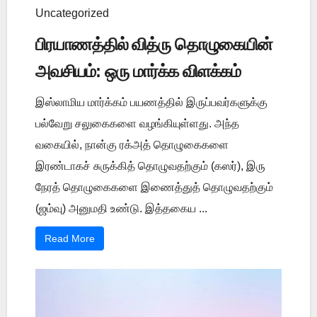
Uncategorized
பிரயாணத்தில் வித்ரு தொழுகையின்
அவசியம்: ஒரு மார்க்க விளக்கம்
இஸ்லாமிய மார்க்கம் பயணத்தில் இருப்பவர்களுக்கு
பல்வேறு சலுகைகளை வழங்கியுள்ளது. அந்த
வகையில், நான்கு ரக்அத் தொழுகைகளை
இரண்டாகச் சுருக்கித் தொழுவதற்கும் (கஸர்), இரு
நேரத் தொழுகைகளை இணைத்துத் தொழுவதற்கும்
(ஜம்வு) அனுமதி உண்டு. இத்தகைய ...
Read More