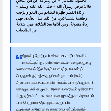
محمود: الصَّدَفي – عن عِكرمَة عن ابن عباسٍ
قال: فرض رسولُ الله – صلَّى الله عليه وسلم –
زكاةَ الفِطْر طُهْرةً للصَائم مِن اللغو والرَّفثِ
وطُعْمةً للمساكينَ، مَنْ أدَّاها قبلَ الصَّلاة، فهي
زكاةٌ مقبولةٌ، ومن أدَّاها بعدَ الصَّلاة، فهي صَدَقةٌ
من الصَّدقات
நோன்பு நோற்றவர் வீணான காரியங்களில்
ஈடுபட்டதற்குப் பரிகாரமாகவும், ஏழைகளுக்கு
உணவாகவும் இருக்கும் பொருட்டு நோன்புப்
பெருநாள் தர்மத்தை நபிகள் நாயகம் (ஸல்)
அவர்கள் கடமையாக்கினார்கள். யார் (பெருநாள்)
தொழுகைக்கு முன்பு அதை நிறைவேற்றுகிறாரோ
அது ஏற்கப்பட்ட கடமையான ஜகாத்தாக அமையும்.
யார் பெருநாள் தொழுகைக்குப் பின்
வழங்குகிறாரோ அது சாதாரண தர்மங்களில்