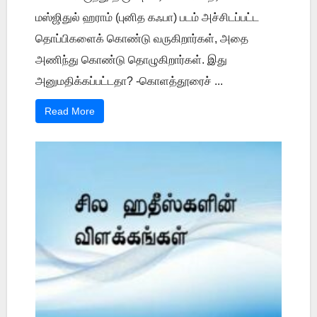
மஸ்ஜிதுல் ஹராம் (புனித கஃபா) படம் அச்சிடப்பட்ட
தொப்பிகளைக் கொண்டு வருகிறார்கள், அதை
அணிந்து கொண்டு தொழுகிறார்கள். இது
அனுமதிக்கப்பட்டதா? -கொளத்தூரைச் ...
Read More