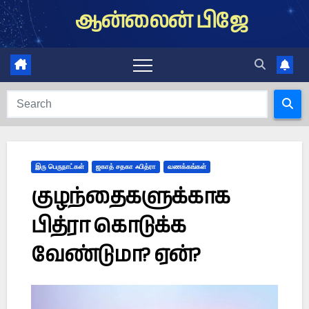
Skip
ஆன்லைன் பிஜே
to
content
இரு பெருநாட்கள்
ஜகாத் சதகா ஃபித்ரா
வணக்கங்கள்
குழந்தைகளுக்காக
பித்ரா கொடுக்க
வேண்டுமா? ஏன்?