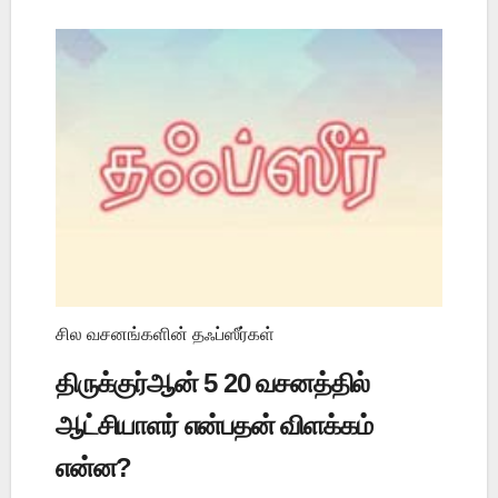
சில வசனங்களின் தஃப்ஸீர்கள்
திருக்குர்ஆன் 5 20 வசனத்தில்
ஆட்சியாளர் என்பதன் விளக்கம்
என்ன?