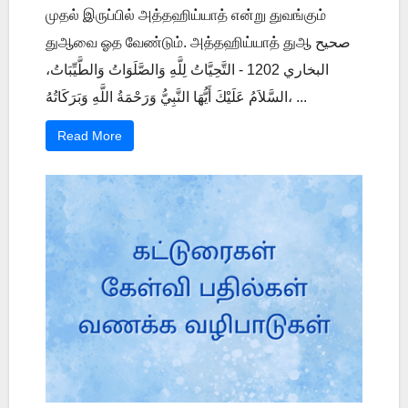
முதல் இருப்பில் அத்தஹிய்யாத் என்று துவங்கும்
துஆவை ஓத வேண்டும். அத்தஹிய்யாத் துஆ صحيح
البخاري 1202 - التَّحِيَّاتُ لِلَّهِ وَالصَّلَوَاتُ وَالطَّيِّبَاتُ،
السَّلاَمُ عَلَيْكَ أَيُّهَا النَّبِيُّ وَرَحْمَةُ اللَّهِ وَبَرَكَاتُهُ، ...
Read More