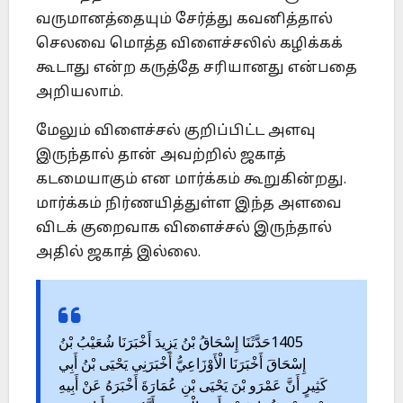
வருமானத்தையும் சேர்த்து கவனித்தால்
செலவை மொத்த விளைச்சலில் கழிக்கக்
கூடாது என்ற கருத்தே சரியானது என்பதை
அறியலாம்.
மேலும் விளைச்சல் குறிப்பிட்ட அளவு
இருந்தால் தான் அவற்றில் ஜகாத்
கடமையாகும் என மார்க்கம் கூறுகின்றது.
மார்க்கம் நிர்ணயித்துள்ள இந்த அளவை
விடக் குறைவாக விளைச்சல் இருந்தால்
அதில் ஜகாத் இல்லை.
حَدَّثَنَا إِسْحَاقُ بْنُ يَزِيدَ أَخْبَرَنَا شُعَيْبُ بْنُ
1405
إِسْحَاقَ أَخْبَرَنَا الْأَوْزَاعِيُّ أَخْبَرَنِي يَحْيَى بْنُ أَبِي
كَثِيرٍ أَنَّ عَمْرَو بْنَ يَحْيَى بْنِ عُمَارَةَ أَخْبَرَهُ عَنْ أَبِيهِ