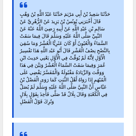
حَدَّثَنَا سَعِيدُ بْنُ أَبِي مَرْيَمَ حَدَّثَنَا عَبْدُ اللَّهِ بْنُ وَهْبٍ
قَالَ أَخْبَرَنِي يُونُسُ بْنُ يَزِيدَ عَنْ الزُّهْرِيِّ عَنْ
سَالِمِ بْنِ عَبْدِ اللَّهِ عَنْ أَبِيهِ رَضِيَ اللَّهُ عَنْهُ عَنْ
النَّبِيِّ صَلَّى اللَّهُ عَلَيْهِ وَسَلَّمَ قَالَ فِيمَا سَقَتْ
السَّمَاءُ وَالْعُيُونُ أَوْ كَانَ عَثَرِيًّا الْعُشْرُ وَمَا سُقِيَ
بِالنَّضْحِ نِصْفُ الْعُشْرِ قَالَ أَبُو عَبْد اللَّهِ هَذَا تَفْسِيرُ
الْأَوَّلِ لِأَنَّهُ لَمْ يُوَقِّتْ فِي الْأَوَّلِ يَعْنِي حَدِيثَ ابْنِ
عُمَرَ وَفِيمَا سَقَتْ السَّمَاءُ الْعُشْرُ وَبَيَّنَ فِي هَذَا
وَوَقَّتَ وَالزِّيَادَةُ مَقْبُولَةٌ وَالْمُفَسَّرُ يَقْضِي عَلَى
الْمُبْهَمِ إِذَا رَوَاهُ أَهْلُ الثَّبَتِ كَمَا رَوَى الْفَضْلُ بْنُ
عَبَّاسٍ أَنَّ النَّبِيَّ صَلَّى اللَّهُ عَلَيْهِ وَسَلَّمَ لَمْ يُصَلِّ
فِي الْكَعْبَةِ وَقَالَ بِلَالٌ قَدْ صَلَّى فَأُخِذَ بِقَوْلِ بِلَالٍ
وَتُرِكَ قَوْلُ الْفَضْلِ