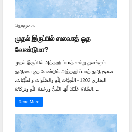
தொழுகை
முதல் இருப்பில் ஸலவாத் ஓத
வேண்டுமா?
முதல் இருப்பில் அத்தஹிய்யாத் என்று துவங்கும்
துஆவை ஓத வேண்டும். அத்தஹிய்யாத் துஆ صحيح
البخاري 1202 - التَّحِيَّاتُ لِلَّهِ وَالصَّلَوَاتُ وَالطَّيِّبَاتُ،
السَّلاَمُ عَلَيْكَ أَيُّهَا النَّبِيُّ وَرَحْمَةُ اللَّهِ وَبَرَكَاتُهُ، ...
Read More