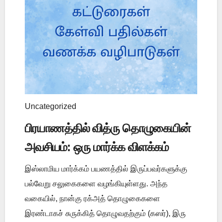
Uncategorized
பிரயாணத்தில் வித்ரு தொழுகையின்
அவசியம்: ஒரு மார்க்க விளக்கம்
இஸ்லாமிய மார்க்கம் பயணத்தில் இருப்பவர்களுக்கு
பல்வேறு சலுகைகளை வழங்கியுள்ளது. அந்த
வகையில், நான்கு ரக்அத் தொழுகைகளை
இரண்டாகச் சுருக்கித் தொழுவதற்கும் (கஸர்), இரு