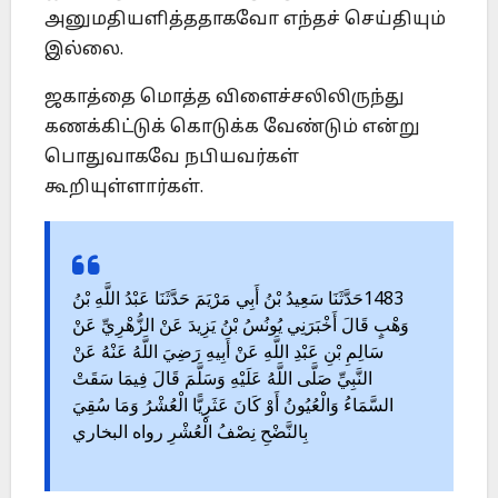
அனுமதியளித்ததாகவோ எந்தச் செய்தியும்
இல்லை.
ஜகாத்தை மொத்த விளைச்சலிலிருந்து
கணக்கிட்டுக் கொடுக்க வேண்டும் என்று
பொதுவாகவே நபியவர்கள்
கூறியுள்ளார்கள்.
حَدَّثَنَا سَعِيدُ بْنُ أَبِي مَرْيَمَ حَدَّثَنَا عَبْدُ اللَّهِ بْنُ
1483
وَهْبٍ قَالَ أَخْبَرَنِي يُونُسُ بْنُ يَزِيدَ عَنْ الزُّهْرِيِّ عَنْ
سَالِمِ بْنِ عَبْدِ اللَّهِ عَنْ أَبِيهِ رَضِيَ اللَّهُ عَنْهُ عَنْ
النَّبِيِّ صَلَّى اللَّهُ عَلَيْهِ وَسَلَّمَ قَالَ فِيمَا سَقَتْ
السَّمَاءُ وَالْعُيُونُ أَوْ كَانَ عَثَرِيًّا الْعُشْرُ وَمَا سُقِيَ
بِالنَّضْحِ نِصْفُ الْعُشْرِ رواه البخاري