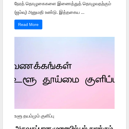
நேரத் தொழுகைகளை இணைத்துத் தொழுவதற்கும்
(ஜம்வு) அனுமதி உண்டு. இத்தகைய ...
Read More
உளூ தயம்மும் குளிப்பு
அருவருப்பான முறையில் பல் துலக்கும்