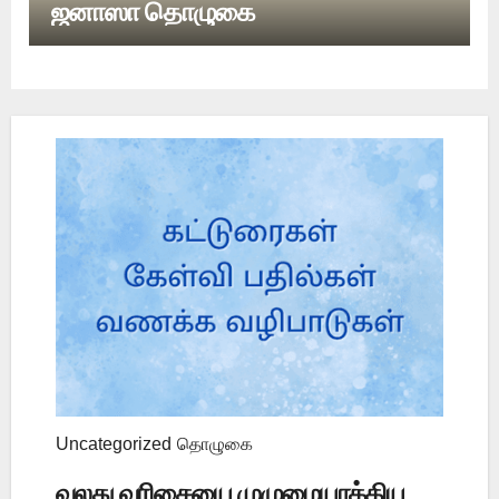
ஜனாஸா தொழுகை
Uncategorized
தொழுகை
வலது வரிசையை முழுமையாக்கிய