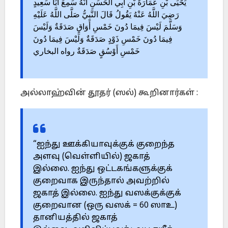
يَحْيَى بْنِ عُمَارَةَ بْنِ أَبِي الْحَسَنِ أَنَّهُ سَمِعَ أَبَا سَعِيدٍ
رَضِيَ اللَّهُ عَنْهُ يَقُولُ قَالَ النَّبِيُّ صَلَّى اللَّهُ عَلَيْهِ
وَسَلَّمَ لَيْسَ فِيمَا دُونَ خَمْسِ أَوَاقٍ صَدَقَةٌ وَلَيْسَ
فِيمَا دُونَ خَمْسِ ذَوْدٍ صَدَقَةٌ وَلَيْسَ فِيمَا دُونَ
خَمْسِ أَوْسُقٍ صَدَقَةٌ رواه البخاري
அல்லாஹ்வின் தூதர் (ஸல்) கூறினார்கள் :
“ஐந்து ஊக்கியாவுக்குக் குறைந்த
அளவு (வெள்ளியில்) ஜகாத்
இல்லை. ஐந்து ஒட்டகங்களுக்குக்
குறைவாக இருந்தால் அவற்றில்
ஜகாத் இல்லை. ஐந்து வஸக்குக்குக்
குறைவான (ஒரு வஸக் = 60 ஸாஉ)
தானியத்தில் ஜகாத்