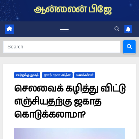
Skip
ஆன்லைன் பிஜே
to
content
எவற்றுக்கு ஜகாத்
ஜகாத் சதகா ஃபித்ரா
வணக்கங்கள்
செலவைக் கழித்து விட்டு
எஞ்சியதற்கு ஜகாத
கொடுக்கலாமா?