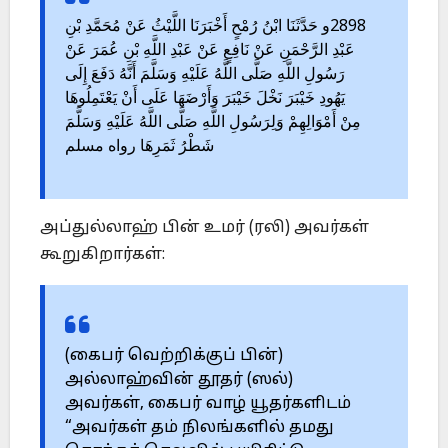
و حَدَّثَنَا ابْنُ رُمْحٍ أَخْبَرَنَا اللَّيْثُ عَنْ مُحَمَّدِ بْنِ
2898
عَبْدِ الرَّحْمَنِ عَنْ نَافِعٍ عَنْ عَبْدِ اللَّهِ بْنِ عُمَرَ عَنْ
رَسُولِ اللَّهِ صَلَّى اللَّهُ عَلَيْهِ وَسَلَّمَ أَنَّهُ دَفَعَ إِلَى
يَهُودِ خَيْبَرَ نَخْلَ خَيْبَرَ وَأَرْضَهَا عَلَى أَنْ يَعْتَمِلُوهَا
مِنْ أَمْوَالِهِمْ وَلِرَسُولِ اللَّهِ صَلَّى اللَّهُ عَلَيْهِ وَسَلَّمَ
شَطْرُ ثَمَرِهَا رواه مسلم
அப்துல்லாஹ் பின் உமர் (ரலி) அவர்கள்
கூறுகிறார்கள்:
(கைபர் வெற்றிக்குப் பின்)
அல்லாஹ்வின் தூதர் (ஸல்)
அவர்கள், கைபர் வாழ் யூதர்களிடம்
“அவர்கள் தம் நிலங்களில் தமது