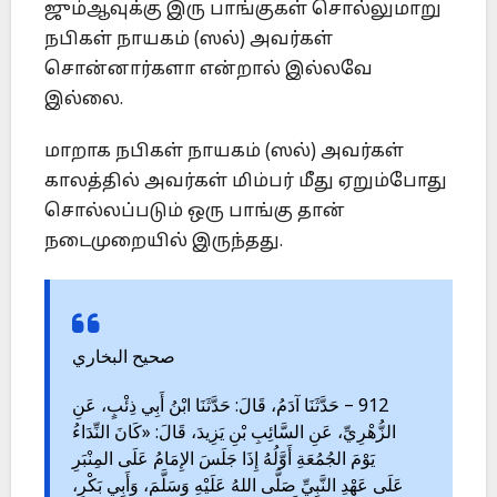
ஜும்ஆவுக்கு இரு பாங்குகள் சொல்லுமாறு
நபிகள் நாயகம் (ஸல்) அவர்கள்
சொன்னார்களா என்றால் இல்லவே
இல்லை.
மாறாக நபிகள் நாயகம் (ஸல்) அவர்கள்
காலத்தில் அவர்கள் மிம்பர் மீது ஏறும்போது
சொல்லப்படும் ஒரு பாங்கு தான்
நடைமுறையில் இருந்தது.
صحيح البخاري
912 – حَدَّثَنَا آدَمُ، قَالَ: حَدَّثَنَا ابْنُ أَبِي ذِئْبٍ، عَنِ
الزُّهْرِيِّ، عَنِ السَّائِبِ بْنِ يَزِيدَ، قَالَ: «كَانَ النِّدَاءُ
يَوْمَ الجُمُعَةِ أَوَّلُهُ إِذَا جَلَسَ الإِمَامُ عَلَى المِنْبَرِ
عَلَى عَهْدِ النَّبِيِّ صَلَّى اللهُ عَلَيْهِ وَسَلَّمَ، وَأَبِي بَكْرٍ،