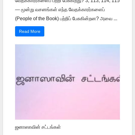
வேதக்காரர்களைப் பற்றி பேசுகிறது? 3, 113, 114, 115
— மூன்று வசனங்கள் எந்த வேதக்காரர்களைப்
(People of the Book) பற்றிப் பேசுகின்றன? அவை ...
Read More
ஜனாஸாவின் சட்டங்கள்