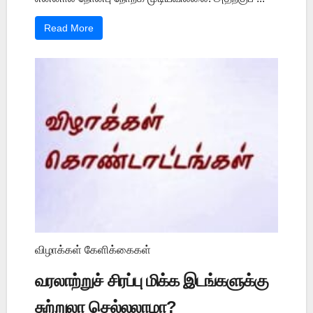
Read More
விழாக்கள் கேளிக்கைகள்
வரலாற்றுச் சிரப்பு மிக்க இடங்களுக்கு
சுற்றுலா செல்லலாமா?