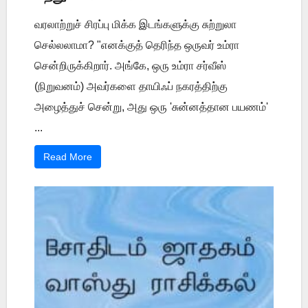
வரலாற்றுச் சிரப்பு மிக்க இடங்களுக்கு சுற்றுலா
செல்லலாமா? "எனக்குத் தெரிந்த ஒருவர் உம்ரா
சென்றிருக்கிறார். அங்கே, ஒரு உம்ரா சர்வீஸ்
(நிறுவனம்) அவர்களை தாயிஃப் நகரத்திற்கு
அழைத்துச் சென்று, அது ஒரு 'சுன்னத்தான பயணம்'
...
Read More