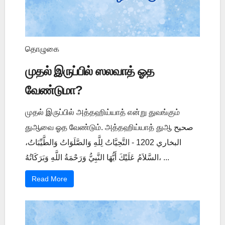
தொழுகை
முதல் இருப்பில் ஸலவாத் ஓத
வேண்டுமா?
முதல் இருப்பில் அத்தஹிய்யாத் என்று துவங்கும்
துஆவை ஓத வேண்டும். அத்தஹிய்யாத் துஆ صحيح
البخاري 1202 - التَّحِيَّاتُ لِلَّهِ وَالصَّلَوَاتُ وَالطَّيِّبَاتُ،
السَّلاَمُ عَلَيْكَ أَيُّهَا النَّبِيُّ وَرَحْمَةُ اللَّهِ وَبَرَكَاتُهُ، ...
Read More