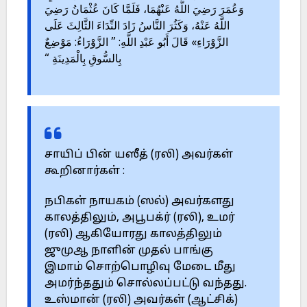
وَعُمَرَ رَضِيَ اللَّهُ عَنْهُمَا، فَلَمَّا كَانَ عُثْمَانُ رَضِيَ
اللَّهُ عَنْهُ، وَكَثُرَ النَّاسُ زَادَ النِّدَاءَ الثَّالِثَ عَلَى
الزَّوْرَاءِ» قَالَ أَبُو عَبْدِ اللَّهِ: ” الزَّوْرَاءُ: مَوْضِعٌ
بِالسُّوقِ بِالْمَدِينَةِ “
சாயிப் பின் யஸீத் (ரலி) அவர்கள்
கூறினார்கள் :
நபிகள் நாயகம் (ஸல்) அவர்களது
காலத்திலும், அபூபக்ர் (ரலி), உமர்
(ரலி) ஆகியோரது காலத்திலும்
ஜுமுஆ நாளின் முதல் பாங்கு
இமாம் சொற்பொழிவு மேடை மீது
அமர்ந்ததும் சொல்லப்பட்டு வந்தது.
உஸ்மான் (ரலி) அவர்கள் (ஆட்சிக்)