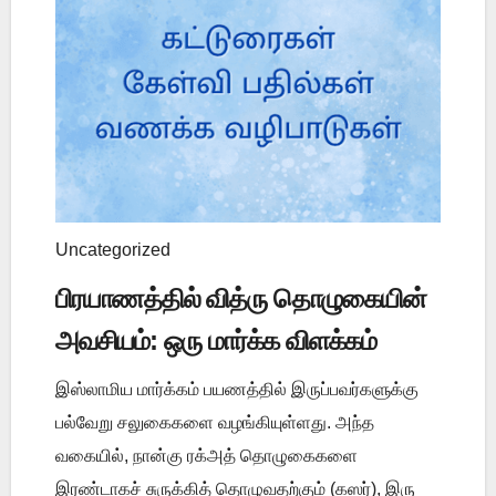
Uncategorized
பிரயாணத்தில் வித்ரு தொழுகையின்
அவசியம்: ஒரு மார்க்க விளக்கம்
இஸ்லாமிய மார்க்கம் பயணத்தில் இருப்பவர்களுக்கு
பல்வேறு சலுகைகளை வழங்கியுள்ளது. அந்த
வகையில், நான்கு ரக்அத் தொழுகைகளை
இரண்டாகச் சுருக்கித் தொழுவதற்கும் (கஸர்), இரு