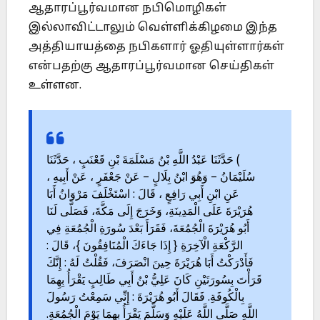
ஆதாரப்பூர்வமான நபிமொழிகள்
இல்லாவிட்டாலும் வெள்ளிக்கிழமை இந்த
அத்தியாயத்தை நபிகளார் ஓதியுள்ளார்கள்
என்பதற்கு ஆதாரப்பூர்வமான செய்திகள்
உள்ளன.
) حَدَّثَنَا عَبْدُ اللَّهِ بْنُ مَسْلَمَةَ بْنِ قَعْنَبٍ ، حَدَّثَنَا
سُلَيْمَانُ – وَهُوَ ابْنُ بِلَالٍ – عَنْ جَعْفَرٍ ، عَنْ أَبِيهِ ،
عَنِ ابْنِ أَبِي رَافِعٍ ، قَالَ : اسْتَخْلَفَ مَرْوَانُ أَبَا
هُرَيْرَةَ عَلَى الْمَدِينَةِ، وَخَرَجَ إِلَى مَكَّةَ، فَصَلَّى لَنَا
أَبُو هُرَيْرَةَ الْجُمُعَةَ، فَقَرَأَ بَعْدَ سُورَةِ الْجُمُعَةِ فِي
الرَّكْعَةِ الْآخِرَةِ { إِذَا جَاءَكَ الْمُنَافِقُونَ }، قَالَ :
فَأَدْرَكْتُ أَبَا هُرَيْرَةَ حِينَ انْصَرَفَ، فَقُلْتُ لَهُ : إِنَّكَ
قَرَأْتَ بِسُورَتَيْنِ كَانَ عَلِيُّ بْنُ أَبِي طَالِبٍ يَقْرَأُ بِهِمَا
بِالْكُوفَةِ. فَقَالَ أَبُو هُرَيْرَةَ : إِنِّي سَمِعْتُ رَسُولَ
اللَّهِ صَلَّى اللَّهُ عَلَيْهِ وَسَلَّمَ يَقْرَأُ بِهِمَا يَوْمَ الْجُمُعَةِ.