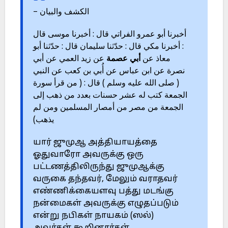
الكشف والبيان –
أخبرنا أبو عمرو الفراتي قال : أخبرنا موسى قال
: أخبرنا مكي قال : حدّثنا سليمان قال : حدّثنا أبو
معاذ عن
أبي عصمة
عن زيد العمي عن أبي
نصرة عن ابن عباس عن أُبي بن كعب عن النبي
( صلى الله عليه وسلم ) قال : ( من قرأ سورة
الجمعة كتب له عشر حسنات بعدد من ذهب إلى
الجمعة من مصر من أمصار المسلمين ومن لم
يذهب)
யார் ஜுமுஆ அத்தியாயத்தை
ஓதுவாரோ அவருக்கு ஒரு
பட்டணத்திலிருந்து ஜுமுஆக்கு
வருகை தந்தவர், மேலும் வராதவர்
எண்ணிக்கையளவு பத்து மடங்கு
நன்மைகள் அவருக்கு எழுதப்படும்
என்று நபிகள் நாயகம் (ஸல்)