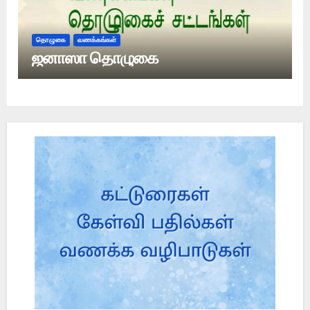
தொழுகை
வணக்கங்கள்
ஜனாஸா தொழுகை