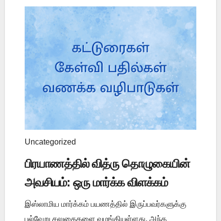
Uncategorized
பிரயாணத்தில் வித்ரு தொழுகையின்
அவசியம்: ஒரு மார்க்க விளக்கம்
இஸ்லாமிய மார்க்கம் பயணத்தில் இருப்பவர்களுக்கு
பல்வேறு சலுகைகளை வழங்கியுள்ளது. அந்த