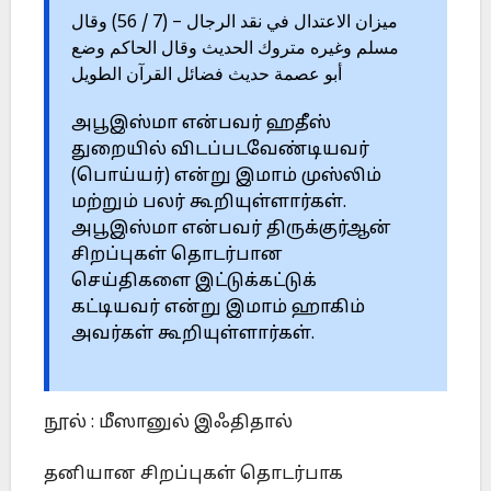
ميزان الاعتدال في نقد الرجال – (7 / 56) وقال
مسلم وغيره متروك الحديث وقال الحاكم وضع
أبو عصمة حديث فضائل القرآن الطويل
அபூஇஸ்மா என்பவர் ஹதீஸ்
துறையில் விடப்படவேண்டியவர்
(பொய்யர்) என்று இமாம் முஸ்லிம்
மற்றும் பலர் கூறியுள்ளார்கள்.
அபூஇஸ்மா என்பவர் திருக்குர்ஆன்
சிறப்புகள் தொடர்பான
செய்திகளை இட்டுக்கட்டுக்
கட்டியவர் என்று இமாம் ஹாகிம்
அவர்கள் கூறியுள்ளார்கள்.
நூல் : மீஸானுல் இஃதிதால்
தனியான சிறப்புகள் தொடர்பாக