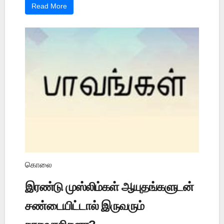
Read More
கொலை
இரண்டு முஸ்லிம்கள் ஆயுதங்களுடன்
சண்டையிட்டால் இருவரும்