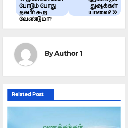
navigation
போடும் போது
துஆக்கள்
தக்பீர் கூற
யாவை?
வேண்டுமா?
By
Author 1
Related Post