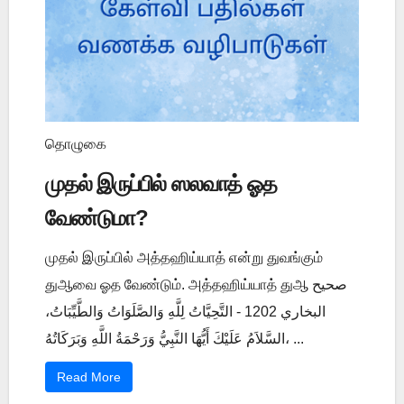
தொழுகை
முதல் இருப்பில் ஸலவாத் ஓத
வேண்டுமா?
முதல் இருப்பில் அத்தஹிய்யாத் என்று துவங்கும்
துஆவை ஓத வேண்டும். அத்தஹிய்யாத் துஆ صحيح
البخاري 1202 - التَّحِيَّاتُ لِلَّهِ وَالصَّلَوَاتُ وَالطَّيِّبَاتُ،
السَّلاَمُ عَلَيْكَ أَيُّهَا النَّبِيُّ وَرَحْمَةُ اللَّهِ وَبَرَكَاتُهُ، ...
Read More