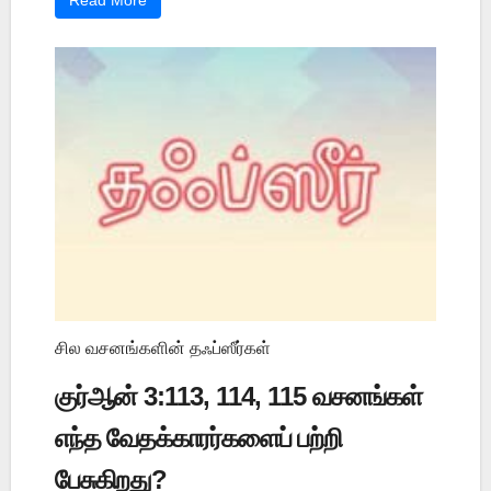
Read More
சில வசனங்களின் தஃப்ஸீர்கள்
குர்ஆன் 3:113, 114, 115 வசனங்கள்
எந்த வேதக்காரர்களைப் பற்றி
பேசுகிறது?