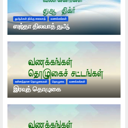
துஆக்கள் திக்ரு ஸலவாத்
வணக்கங்கள்
ஸஜ்தா திலவாத் துஆ
சுன்னத்தான தொழுகைகள்
தொழுகை
வணக்கங்கள்
இரவுத் தொழுகை