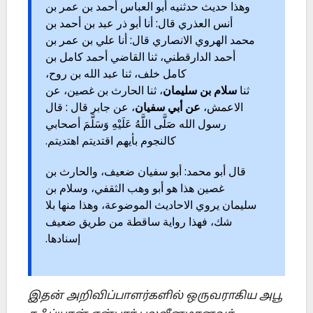
وهذا حديث حدثنيه أبو العباس أحمد بن عمر بن
أنس العذري قال: أنا أبو ذر عبد بن أحمد بن
محمد الهروي الانصاري قال: أنا علي بن عمر بن
أحمد الدارقطني، ثنا القاضي أحمد كامل بن
كامل خلف، ثنا عبد الله بن روح،
ثنا
سلام
بن
سليمان
، ثنا الحارث بن غصين، عن
الاعمش،
عن
أبي
سفيان
، عن جابر قال : قال
رسول الله صَلَّى اللَّهُ عَلَيْهِ وَسَلَّمَ أصحابي
كالنجوم بأيهم اقتديتم اهتديتم.
قال أبو محمد: أبو سفيان ضعيف، والحارث بن
غصين هذا هو أبو وهب الثقفي، وسلام بن
سليمان يروي الاحاديث الموضوعة، وهذا منها بلا
شك، فهذا رواية ساقطة من طريق ضعيف
إسنادها.
இதன் அறிவிப்பாளர்களில் ஒருவராகிய அபூ