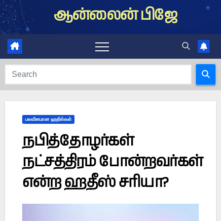
Skip
ஆன்லைன் பிஜே
to
content
பலவீனமான ஹதீஸ்கள்
நபித்தோழர்கள்
நட்சத்திரம் போன்றவர்கள்
என்ற ஹதீஸ் சரியா?