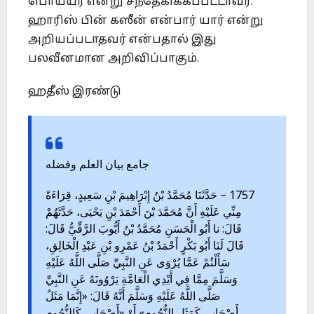
பொய்யர் என்று சந்தேகிக்கப்பட்டாவர்.
ஹாரிஸ் பின் கஸீன் என்பார் யார் என்று
அறியப்படாதவர் என்பதால் இது
பலவீனமான அறிவிப்பாகும்.
ஹதீஸ் இரண்டு
جامع بيان العلم وفضله
1757 – حَدَّثَنَا مُحَمَّدُ بْنُ إِبْرَاهِيمَ بْنِ سَعِيدٍ، قِرَاءَةً
مِنِّي عَلَيْهِ أَنَّ مُحَمَّدَ بْنَ أَحْمَدَ بْنِ يَحْيَى، حَدَّثَهُمْ
قَالَ: نا أَبُو الْحَسَنِ مُحَمَّدُ بْنُ أَيُّوبَ الرَّقِّيُّ قَالَ:
قَالَ لَنَا أَبُو بَكْرٍ أَحْمَدُ بْنُ عَمْرِو بْنِ عَبْدِ الْخَالِقِ،
سَأَلْتُمْ عَمَّا يُرْوَى عَنِ النَّبِيِّ صَلَّى اللَّهُ عَلَيْهِ
وَسَلَّمَ مِمَّا فِي أَيْدِي الْعَامَّةِ يَرْوُونَهُ عَنِ النَّبِيِّ
صَلَّى اللَّهُ عَلَيْهِ وَسَلَّمَ أَنَّهُ قَالَ: «إِنَّمَا مَثَلُ