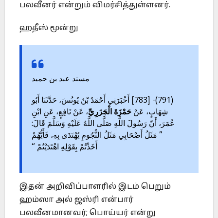
பலவீனர் என்றும் விமர்சித்துள்ளனர்.
ஹதீஸ் மூன்று
مسند عبد بن حميد
(791)- [783] أَخْبَرَنِي أَحْمَدُ بْنُ يُونُسَ، حَدَّثَنَا أَبُو
شِهَابٍ، عَنْ
حَمْزَةَ الْجَزَرِيِّ
، عَنْ نَافِعٍ، عَنِ ابْنِ
عُمَرَ، أَنّ رَسُولَ اللَّهِ صَلَّى اللَّهُ عَلَيْهِ وَسَلَّمَ قَالَ:
” مَثَلُ أَصْحَابِي مَثَلُ النُّجُومِ يُهْتَدَى بِهِ، فَأَيُّهُمْ
أَخَذْتُمْ بِقَوْلِهِ اهْتَدَيْتُمْ “
இதன் அறிவிப்பாளரில் இடம் பெறும்
ஹம்ஸா அல் ஜஸ்ரி என்பார்
பலவீனமானவர்; பொய்யர் என்று