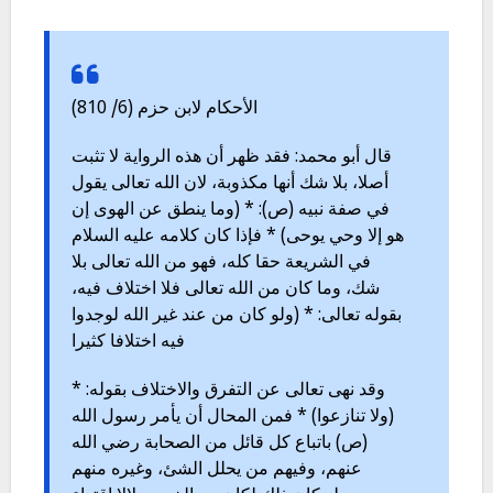
الأحكام لابن حزم (6/ 810)
قال أبو محمد: فقد ظهر أن هذه الرواية لا تثبت
أصلا، بلا شك أنها مكذوبة، لان الله تعالى يقول
في صفة نبيه (ص): * (وما ينطق عن الهوى إن
هو إلا وحي يوحى) * فإذا كان كلامه عليه السلام
في الشريعة حقا كله، فهو من الله تعالى بلا
شك، وما كان من الله تعالى فلا اختلاف فيه،
بقوله تعالى: * (ولو كان من عند غير الله لوجدوا
فيه اختلافا كثيرا
وقد نهى تعالى عن التفرق والاختلاف بقوله: *
(ولا تنازعوا) * فمن المحال أن يأمر رسول الله
(ص) باتباع كل قائل من الصحابة رضي الله
عنهم، وفيهم من يحلل الشئ، وغيره منهم