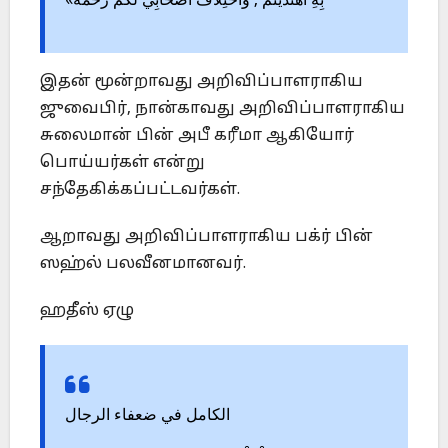
بِهِ اهْتَدَيْتُمْ , وَاخْتِلَافُ أَصْحَابِي لَكُمْ رَحْمَةٌ»
இதன் மூன்றாவது அறிவிப்பாளராகிய
ஜுவைபிர், நான்காவது அறிவிப்பாளராகிய
சுலைமான் பின் அபீ கரீமா ஆகியோர்
பொய்யர்கள் என்று
சந்தேகிக்கப்பட்டவர்கள்.
ஆறாவது அறிவிப்பாளராகிய பக்ர் பின்
ஸஹ்ல் பலவீனமானவர்.
ஹதீஸ் ஏழு
الكامل في ضعفاء الرجال