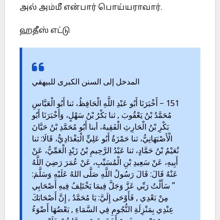
அல் அம்மீ என்பார் பொய்யராவார்.
ஹதீஸ் எட்டு
المدخل إلى السنن الكبرى للبيهقي
151 – أَخْبَرَنَا أَبُو عَبْدِ اللَّهِ الْحَافِظُ، ثنا أَبُو الْعَبَّاسِ
مُحَمَّدُ بْنُ يَعْقُوبَ , ثنا بَكْرُ بْنُ سَهْلٍ، وَأَخْبَرَنَا أَبُو
بَكْرِ بْنُ الْحَارِثِ الْفَقِيهُ، أبنا أَبُو مُحَمَّدِ بْنُ حَيَّانَ
الْأَصْبَهَانِيُّ، ثنا حَمْزَةُ أَبُو عَلِيٍّ الْبَغْدَادِيُّ، قَالَا: ثنا
نُعَيْمُ بْنُ حَمَّادٍ، ثنا عَبْدُ الرَّحِيمِ بْنُ زَيْدٍ الْعَمِّيُّ، عَنْ
أَبِيهِ، عَنْ سَعِيدِ بْنِ الْمُسَيِّبِ، عَنْ عُمَرَ رَضِيَ اللَّهُ
عَنْهُ قَالَ: قَالَ رَسُولُ اللَّهِ صَلَّى اللهُ عَلَيْهِ وَسَلَّمَ:
” سَأَلْتُ رَبِّي عَزَّ وَجَلَّ فِيمَا يَخْتَلِفُ فِيهِ أَصْحَابِي
مِنْ بَعْدِي , فَأَوْحَى إِلَيَّ: يَا مُحَمَّدُ , إِنَّ أَصْحَابَكَ
عِنْدِي بِمَنْزِلَةِ النُّجُومِ فِي السَّمَاءِ , بَعْضُهَا أَضْوَءُ