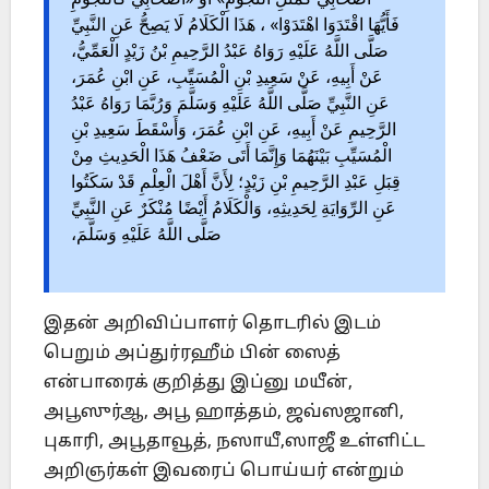
أَصْحَابِي كَمَثَلِ النُّجُومِ» أَوْ «أَصْحَابِي كَالنُّجُومِ
فَأَيُّهَا اقْتَدَوَا اهْتَدَوْا» ، هَذَا الْكَلَامُ لَا يَصِحُّ عَنِ النَّبِيِّ
صَلَّى اللَّهُ عَلَيْهِ رَوَاهُ عَبْدُ الرَّحِيمِ بْنُ زَيْدٍ الْعَمِّيُّ،
عَنْ أَبِيهِ، عَنْ سَعِيدِ بْنِ الْمُسَيِّبِ، عَنِ ابْنِ عُمَرَ،
عَنِ النَّبِيِّ صَلَّى اللَّهُ عَلَيْهِ وَسَلَّمَ وَرُبَّمَا رَوَاهُ عَبْدُ
الرَّحِيمِ عَنْ أَبِيهِ، عَنِ ابْنِ عُمَرَ، وَأَسْقَطَ سَعِيدِ بْنِ
الْمُسَيِّبِ بَيْنَهُمَا وَإِنَّمَا أَتَى ضَعْفُ هَذَا الْحَدِيثِ مِنْ
قِبَلِ عَبْدِ الرَّحِيمِ بْنِ زَيْدٍ؛ لِأَنَّ أَهْلَ الْعِلْمِ قَدْ سَكَتُوا
عَنِ الرِّوَايَةِ لِحَدِيثِهِ، وَالْكَلَامُ أَيْضًا مُنْكَرٌ عَنِ النَّبِيِّ
صَلَّى اللَّهُ عَلَيْهِ وَسَلَّمَ،
இதன் அறிவிப்பாளர் தொடரில் இடம்
பெறும் அப்துர்ரஹீம் பின் ஸைத்
என்பாரைக் குறித்து இப்னு மயீன்,
அபூஸுர்ஆ, அபூ ஹாத்தம், ஜவ்ஸஜானி,
புகாரி, அபூதாவூத், நஸாயீ,ஸாஜீ உள்ளிட்ட
அறிஞர்கள் இவரைப் பொய்யர் என்றும்