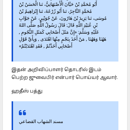
أَبُو مُحَمَّدِ بْنُ حَيَّانَ الْأَصْبَهَانِيُّ، ثنا الْحَسَنُ بْنُ
مُحَمَّدٍ التَّاجِرُ، ثنا أَبُو زُرْعَةَ، ثنا إِبْرَاهِيمُ بْنُ
مُوسَى، ثنا يَزِيدَ بْنُ هَارُونَ، عَنْ جُوَيْبِرٍ، عَنْ جَوَّابِ
بْنِ عُبَيْدِ اللَّهِ قَالَ: قَالَ رَسُولُ اللَّهِ صَلَّى اللهُ
عَلَيْهِ وَسَلَّمَ: «إِنَّ مَثَلَ أَصْحَابِي كَمَثَلِ النُّجُومِ ,
هَهُنَا وَهَهُنَا , مَنْ أَخَذَ بِنَجْمٍ مِنْهَا اهْتَدَى , وَبِأَيِّ قَوْلِ
أَصْحَابِي أَخَذْتُمْ , فَقَدِ اهْتَدَيْتُمْ»
இதன் அறிவிப்பாளர் தொடரில் இடம்
பெற்ற ஜுவைபிர் என்பார் பொய்யர் ஆவார்.
ஹதீஸ் பத்து
مسند الشهاب القضاعي