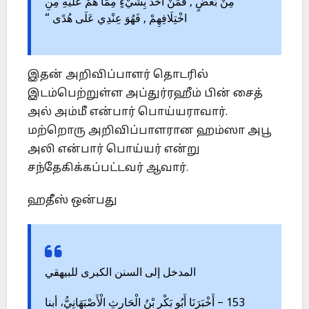
مِنْ بَعْضٍ , فَمَنْ أَخَذَ بِشَيْءٍ مِمَّا هُمْ عَلَيْهِ مِنِ
اخْتِلَافِهِمْ , فَهُوَ عِنْدِي عَلَى هُدًى “
இதன் அறிவிப்பாளர் தொடரில்
இடம்பெற்றுள்ள அப்துர்ரஹீம் பின் சைத்
அல் அம்மீ என்பார் பொய்யராவார்.
மற்றொரு அறிவிப்பாளரான ஹம்ஸா அபூ
அலி என்பார் பொய்யர் என்று
சந்தேகிக்கப்பட்டவர் ஆவார்.
ஹதீஸ் ஒன்பது
المدخل إلى السنن الكبرى للبيهقي
153 – أَخْبَرَنَا أَبُو بَكْرِ بْنُ الْحَارِثِ الْأَصْبَهَانِيُّ، أبنا