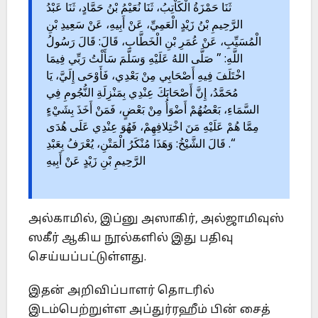
ثَنَا حَمْزَةُ الْكَاْتِبُ، ثَنَا نُعَيْمُ بْنُ حَمَّادٍ، ثَنَا عَبْدُ
الرَّحِيمِ بْنُ زَيْدٍ الْعَمِيِّ، عَنْ أَبِيهِ، عَنْ سَعِيدِ بْنِ
الْمُسَيِّبِ، عَنْ عُمَرِ بْنِ الْخَطَّابِ، قَالَ: قَالَ رَسُولُ
اللَّهِ: ” صَلَّى اللهُ عَلَيْهِ وَسَلَّمَ سَأَلْتُ رَبِّي فِيمَا
اخْتَلَفَ فِيهِ أَصْحَابِي مِنْ بَعْدِي، فَأَوْحَى إِلَيَّ، يَا
مُحَمَّدُ، إِنَّ أَصْحَابَكَ عِنْدِي بِمَنْزِلَةِ النُّجُومِ فِي
السَّمَاءِ، بَعْضُهُمْ أَضْوَأُ مِنْ بَعْضٍ، فَمَنْ أَخَذَ بِشَيْءٍ
مِمَّا هُمْ عَلَيْهِ مَنَ اخْتِلافِهِمْ، فَهُوَ عِنْدِي عَلَى هُدَى
“. قَالَ الشَّيْخُ: وَهَذَا مُنْكَرُ الْمَتْنِ، يُعْرَفُ بِعَبْدِ
الرَّحِيمِ بْنِ زَيْدٍ عَنْ أَبِيهِ
அல்காமில், இப்னு அஸாகிர், அல்ஜாமிவுஸ்
ஸகீர் ஆகிய நூல்களில் இது பதிவு
செய்யப்பட்டுள்ளது.
இதன் அறிவிப்பாளர் தொடரில்
இடம்பெற்றுள்ள அப்துர்ரஹீம் பின் சைத்