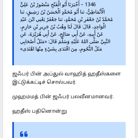
1346 – أَخْبَرَنَا أَبُو الْفَتْحِ مَنْصُورُ بْنُ عَلِيٍّ
الْأَنْمَاطِيُّ، ثنا أَبُو مُحَمَّدٍ الْحَسَنُ بْنُ رَشِيقٍ، ثنا
مُحَمَّدُ بْنُ جَعْفَرِ بْنِ مُحَمَّدٍ، ثنا جَعْفَرٌ يَعْنِي ابْنَ عَبْدِ
الْوَاحِدِ، قَالَ: قَالَ لَنَا وَهْبُ بْنُ جَرِيرِ بْنِ حَازِمٍ،
عَنْ أَبِيهِ، عَنْ أَبِي صَالِحٍ، عَنْ أَبِي هُرَيْرَةَ، عَنِ
النَّبِيِّ صَلَّى اللهُ عَلَيْهِ وَسَلَّمَ قَالَ: «مَثَلُ أَصْحَابِي
مَثَلُ النُّجُومِ، مِنَ اقْتَدَى بِشَيْءٍ مِنْهَا اهْتَدَى»
ஜஃபர் பின் அப்துல் வாஹித் ஹதீஸ்களை
இட்டுக்கட்டிச் சொல்பவர்.
முஹம்மத் பின் ஜஃபர் பலவீனமானவர்.
ஹதீஸ் பதினொன்று