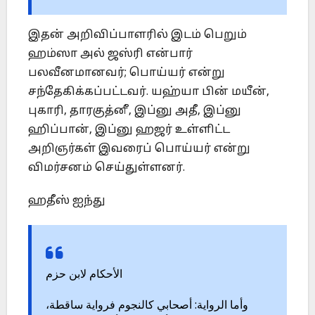
இதன் அறிவிப்பாளரில் இடம் பெறும்
ஹம்ஸா அல் ஜஸ்ரி என்பார்
பலவீனமானவர்; பொய்யர் என்று
சந்தேகிக்கப்பட்டவர். யஹ்யா பின் மயீன்,
புகாரி, தாரகுத்னீ, இப்னு அதீ, இப்னு
ஹிப்பான், இப்னு ஹஜர் உள்ளிட்ட
அறிஞர்கள் இவரைப் பொய்யர் என்று
விமர்சனம் செய்துள்ளனர்.
ஹதீஸ் ஐந்து
الأحكام لابن حزم
وأما الرواية: أصحابي كالنجوم فرواية ساقطة،