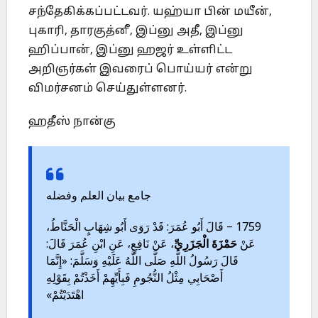
சந்தேகிக்கப்பட்டவர். யஹ்யா பின் மயீன்,
புகாரி, தாரகுத்னீ, இப்னு அதீ, இப்னு
ஹிப்பான், இப்னு ஹஜர் உள்ளிட்ட
அறிஞர்கள் இவரைப் பொய்யர் என்று
விமர்சனம் செய்துள்ளனர்.
ஹதீஸ் நான்கு
جامع بيان العلم وفضله
1759 – قَالَ أَبُو عُمَرَ: قَدْ رَوَى أَبُو شِهَابٍ الْحَنَّاطُ،
عَنْ
حَمْزَةَ الْجَزَرِيِّ
، عَنْ نَافِعٍ، عَنِ ابْنِ عُمَرَ قَالَ:
قَالَ رَسُولُ اللَّهِ صَلَّى اللَّهُ عَلَيْهِ وَسَلَّمَ: «إِنَّمَا
أَصْحَابِي مِثْلُ النُّجُومِ فَبِأَيِّهِمْ أَخَذْتُمْ بِقَوْلِهِ
اهْتَدَيْتُمْ»