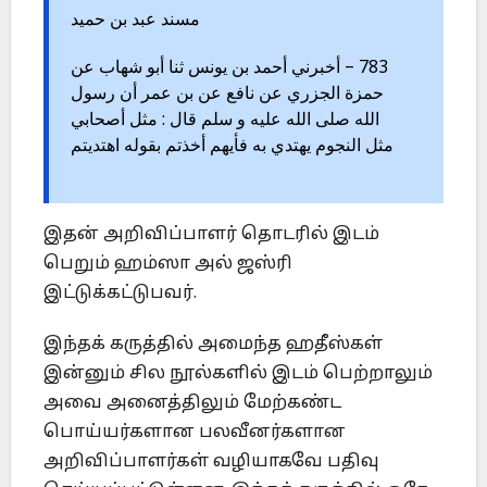
مسند عبد بن حميد
783 – أخبرني أحمد بن يونس ثنا أبو شهاب عن
حمزة الجزري عن نافع عن بن عمر أن رسول
الله صلى الله عليه و سلم قال : مثل أصحابي
مثل النجوم يهتدي به فأيهم أخذتم بقوله اهتديتم
இதன் அறிவிப்பாளர் தொடரில் இடம்
பெறும் ஹம்ஸா அல் ஜஸ்ரி
இட்டுக்கட்டுபவர்.
இந்தக் கருத்தில் அமைந்த ஹதீஸ்கள்
இன்னும் சில நூல்களில் இடம் பெற்றாலும்
அவை அனைத்திலும் மேற்கண்ட
பொய்யர்களான பலவீனர்களான
அறிவிப்பாளர்கள் வழியாகவே பதிவு