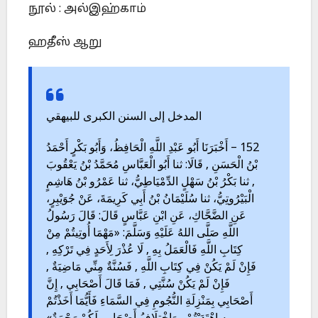
நூல் : அல்இஹ்காம்
ஹதீஸ் ஆறு
المدخل إلى السنن الكبرى للبيهقي
152 – أَخْبَرَنَا أَبُو عَبْدِ اللَّهِ الْحَافِظُ، وَأَبُو بَكْرٍ أَحْمَدُ
بْنُ الْحَسَنِ , قَالَا: ثنا أَبُو الْعَبَّاسِ مُحَمَّدُ بْنُ يَعْقُوبَ
, ثنا بَكْرُ بْنُ سَهْلٍ الدِّمْيَاطِيُّ، ثنا عَمْرُو بْنُ هَاشِمٍ
الْبَيْرُوتِيُّ، ثنا سُلَيْمَانُ بْنُ أَبِي كَرِيمَةَ، عَنْ جُوَيْبِرٍ،
عَنِ الضَّحَّاكِ، عَنِ ابْنِ عَبَّاسٍ قَالَ: قَالَ رَسُولُ
اللَّهِ صَلَّى اللهُ عَلَيْهِ وَسَلَّمَ: «مَهْمَا أُوتِيتُمْ مِنْ
كِتَابِ اللَّهِ فَالْعَمَلُ بِهِ , لَا عُذْرَ لِأَحَدٍ فِي تَرْكِهِ ,
فَإِنْ لَمْ يَكُنْ فِي كِتَابِ اللَّهِ , فَسُنَّةٌ مِنِّي مَاضِيَةٌ ,
فَإِنْ لَمْ يَكُنْ سُنَّتِي , فَمَا قَالَ أَصْحَابِي , إِنَّ
أَصْحَابِي بِمَنْزِلَةِ النُّجُومِ فِي السَّمَاءِ فَأَيُّمَا أَخَذْتُمْ