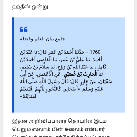
ஹதீஸ் ஒன்று
جامع بيان العلم وفضله
1760 – حَدَّثَنَا أَحْمَدُ بْنُ عُمَرَ قَالَ: نا عَبْدُ بْنُ
أَحْمَدَ، ثنا عَلِيُّ بْنُ عُمَرَ، ثنا الْقَاضِي أَحْمَدُ بْنُ
كَامِلٍ، ثنا عَبْدُ اللَّهِ بْنُ رَوْحٍ، ثنا سَلَّامُ بْنُ سُلَيْمٍ،
ثنا
الْحَارِثُ
بْنُ
غُصَيْنٍ
، عَنِ الْأَعْمَشِ، عَنْ أَبِي
سُفْيَانَ، عَنْ جَابِرٍ قَالَ: قَالَ رَسُولُ اللَّهِ صَلَّى اللَّهُ
عَلَيْهِ وَسَلَّمَ: «أَصْحَابِي كَالنُّجُومِ بِأَيِّهِمُ اقْتَدَيْتُمُ
اهْتَدَيْتُمْ»
இதன் அறிவிப்பாளர் தொடரில் இடம்
பெறும் ஸலாம் பின் சுலைம் என்பார்