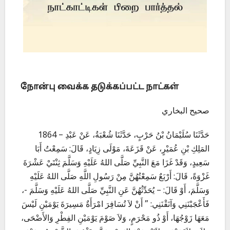
நோன்பு வைக்க தடுக்கப்பட்ட நாட்கள்
صحيح البخاري
1864 – حَدَّثَنَا سُلَيْمَانُ بْنُ حَرْبٍ، حَدَّثَنَا شُعْبَةُ، عَنْ عَبْدِ
المَلِكِ بْنِ عُمَيْرٍ، عَنْ قَزَعَةَ، مَوْلَى زِيَادٍ، قَالَ: سَمِعْتُ أَبَا
سَعِيدٍ، وَقَدْ غَزَا مَعَ النَّبِيِّ صَلَّى اللهُ عَلَيْهِ وَسَلَّمَ ثِنْتَيْ عَشْرَةَ
غَزْوَةً، قَالَ: أَرْبَعٌ سَمِعْتُهُنَّ مِنْ رَسُولِ اللَّهِ صَلَّى اللهُ عَلَيْهِ
وَسَلَّمَ، أَوْ قَالَ: – يُحَدِّثُهُنَّ عَنِ النَّبِيِّ صَلَّى اللهُ عَلَيْهِ وَسَلَّمَ -،
فَأَعْجَبْنَنِي وَآنَقْنَنِي: ” أَنْ لاَ تُسَافِرَ امْرَأَةٌ مَسِيرَةَ يَوْمَيْنِ لَيْسَ
مَعَهَا زَوْجُهَا، أَوْ ذُو مَحْرَمٍ، وَلاَ صَوْمَ يَوْمَيْنِ الفِطْرِ وَالأَضْحَى،