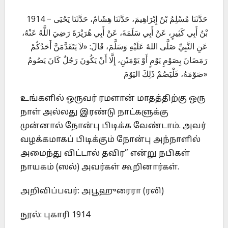
1914 – حَدَّثَنَا مُسْلِمُ بْنُ إِبْرَاهِيمَ، حَدَّثَنَا هِشَامٌ، حَدَّثَنَا يَحْيَى
بْنُ أَبِي كَثِيرٍ، عَنْ أَبِي سَلَمَةَ، عَنْ أَبِي هُرَيْرَةَ رَضِيَ اللَّهُ عَنْهُ،
عَنِ النَّبِيِّ صَلَّى اللهُ عَلَيْهِ وَسَلَّمَ، قَالَ: «لاَ يَتَقَدَّمَنَّ أَحَدُكُمْ
رَمَضَانَ بِصَوْمِ يَوْمٍ أَوْ يَوْمَيْنِ، إِلَّا أَنْ يَكُونَ رَجُلٌ كَانَ يَصُومُ
صَوْمَهُ، فَلْيَصُمْ ذَلِكَ اليَوْمَ»
உங்களில் ஒருவர் ரமளான் மாதத்திற்கு ஒரு
நாள் அல்லது இரண்டு நாட்களுக்கு
முன்னால் நோன்பு பிடிக்க வேண்டாம். அவர்
வழக்கமாகப் பிடிக்கும் நோன்பு அந்நாளில்
அமைந்து விட்டால் தவிர” என்று நபிகள்
நாயகம் (ஸல்) அவர்கள் கூறினார்கள்.
அறிவிப்பவர்: அபூஹுரைரா (ரலி)
நூல்: புகாரி 1914