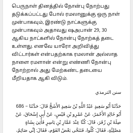
பெருநாள் தினத்தில் நோன்பு நோற்பது
தடுக்கப்பட்டது போல் ரமலானுக்கு ஒரு நாள்
முன்பாகவும், இரண்டு நாட்களுக்கு
முன்பாகவும் அதாவது ஷஅபான் 29, 30
ஆகிய நாட்களில் நோன்பு நோற்கத் தடை
உள்ளது. எனவே யாரோ அறிவித்து
விட்டார்கள் என்பதற்காக ரமலான் அல்லாத
நாளை ரமளான் என்று எண்ணி நோன்பு
நோற்றால் அது மேற்கண்ட தடையை
மீறியதாக ஆகி விடும்.
سنن الترمذي
686 – حَدَّثَنَا أَبُو سَعِيدٍ عَبْدُ اللَّهِ بْنُ سَعِيدٍ الأَشَجُّ قَالَ: حَدَّثَنَا
أَبُو خَالِدٍ الأَحْمَرُ، عَنْ عَمْرِو بْنِ قَيْسٍ، عَنْ أَبِي إِسْحَاقَ، عَنْ
صِلَةَ بْنِ زُفَرَ، قَالَ: كُنَّا عِنْدَ عَمَّارِ بْنِ يَاسِرٍ فَأُتِيَ بِشَاةٍ
مَصْلِيَّةٍ، فَقَالَ: كُلُوا، فَتَنَحَّى بَعْضُ القَوْمِ، فَقَالَ: إِنِّي صَائِمٌ،