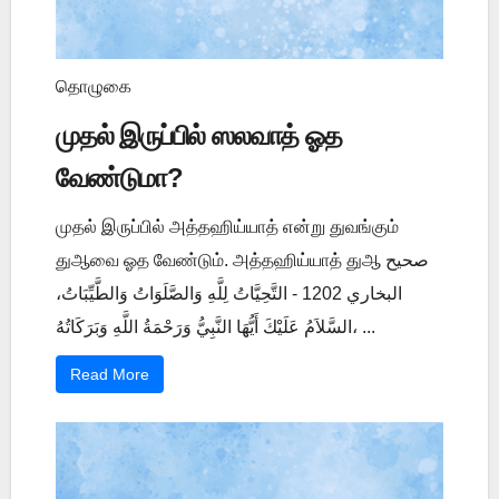
தொழுகை
முதல் இருப்பில் ஸலவாத் ஓத
வேண்டுமா?
முதல் இருப்பில் அத்தஹிய்யாத் என்று துவங்கும்
துஆவை ஓத வேண்டும். அத்தஹிய்யாத் துஆ صحيح
البخاري 1202 - التَّحِيَّاتُ لِلَّهِ وَالصَّلَوَاتُ وَالطَّيِّبَاتُ،
السَّلاَمُ عَلَيْكَ أَيُّهَا النَّبِيُّ وَرَحْمَةُ اللَّهِ وَبَرَكَاتُهُ، ...
Read More