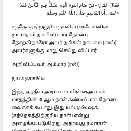
فَقَالَ عَمَّارٌ: «مَنْ صَامَ اليَوْمَ الَّذِي يَشُكُّ فِيهِ النَّاسُ فَقَدْ
عَصَى أَبَا القَاسِمِ صَلَّى اللَّهُ عَلَيْهِ وَسَلَّمَ»
சந்தேகத்திற்குரிய நாளில் (ஷஃபானின்
முப்பதாம் நாளில்) யார் நோன்பு
நோற்கிறாரோ அவர் நபிகள் நாயகம் (ஸல்)
அவர்களுக்கு மாறு செய்து விட்டார்.
அறிவிப்பவர்: அம்மார் (ரலி)
நூல்: ஹாகிம்
இந்த ஹதீஸ் அடிப்படையில் ஷஅபான்
மாதத்தின் 30ஆம் நாள் கண்டிப்பாக நோன்பு
வைக்கக் கூடாது. இது யவ்முஷ் ஷக்
(சந்தேகத்திற்குரிய நாள்) என்று
அழைக்கப்படுகிறது. அதாவது ரமளான்