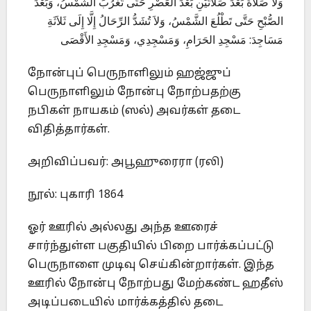
وَلاَ صَلاَةَ بَعْدَ صَلاَتَيْنِ بَعْدَ العَصْرِ حَتَّى تَغْرُبَ الشَّمْسُ، وَبَعْدَ
الصُّبْحِ حَتَّى تَطْلُعَ الشَّمْسُ، وَلاَ تُشَدُّ الرِّحَالُ إِلَّا إِلَى ثَلاَثَةِ
مَسَاجِدَ: مَسْجِدِ الحَرَامِ، وَمَسْجِدِي، وَمَسْجِدِ الأَقْصَى
நோன்புப் பெருநாளிலும் ஹஜ்ஜுப்
பெருநாளிலும் நோன்பு நோற்பதற்கு
நபிகள் நாயகம் (ஸல்) அவர்கள் தடை
விதித்தார்கள்.
அறிவிப்பவர்: அபூஹுரைரா (ரலி)
நூல்: புகாரி 1864
ஓர் ஊரில் அல்லது அந்த ஊரைச்
சார்ந்துள்ள பகுதியில் பிறை பார்க்கப்பட்டு
பெருநாளை முடிவு செய்கின்றார்கள். இந்த
ஊரில் நோன்பு நோற்பது மேற்கண்ட ஹதீஸ்
அடிப்படையில் மார்க்கத்தில் தடை