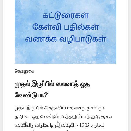
தொழுகை
முதல் இருப்பில் ஸலவாத் ஓத
வேண்டுமா?
முதல் இருப்பில் அத்தஹிய்யாத் என்று துவங்கும்
துஆவை ஓத வேண்டும். அத்தஹிய்யாத் துஆ صحيح
البخاري 1202 - التَّحِيَّاتُ لِلَّهِ وَالصَّلَوَاتُ وَالطَّيِّبَاتُ،