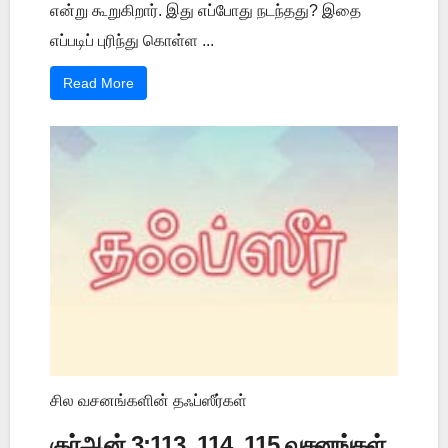
என்று கூறுகிறார். இது எப்போது நடந்தது? இதை
எப்படிப் புரிந்து கொள்ள ...
Read More
சில வசனங்களின் தஃப்ஸீர்கள்
குர்ஆன் 3:113, 114, 115 வசனங்கள்