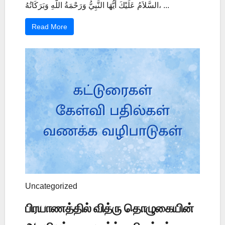
السَّلاَمُ عَلَيْكَ أَيُّهَا النَّبِيُّ وَرَحْمَةُ اللَّهِ وَبَرَكَاتُهُ، ...
Read More
Uncategorized
பிரயாணத்தில் வித்ரு தொழுகையின்