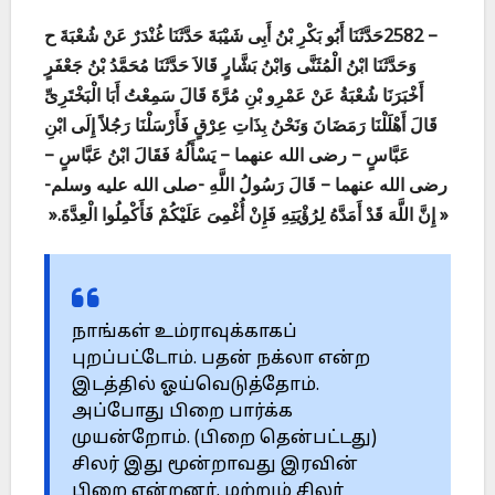
حَدَّثَنَا أَبُو بَكْرِ بْنُ أَبِى شَيْبَةَ حَدَّثَنَا غُنْدَرٌ عَنْ شُعْبَةَ ح
2582 –
وَحَدَّثَنَا ابْنُ الْمُثَنَّى وَابْنُ بَشَّارٍ قَالاَ حَدَّثَنَا مُحَمَّدُ بْنُ جَعْفَرٍ
أَخْبَرَنَا شُعْبَةُ عَنْ عَمْرِو بْنِ مُرَّةَ قَالَ سَمِعْتُ أَبَا الْبَخْتَرِىِّ
قَالَ أَهْلَلْنَا رَمَضَانَ وَنَحْنُ بِذَاتِ عِرْقٍ فَأَرْسَلْنَا رَجُلاً إِلَى ابْنِ
عَبَّاسٍ – رضى الله عنهما – يَسْأَلُهُ فَقَالَ ابْنُ عَبَّاسٍ –
رضى الله عنهما – قَالَ رَسُولُ اللَّهِ -صلى الله عليه وسلم-
».
« إِنَّ اللَّهَ قَدْ أَمَدَّهُ لِرُؤْيَتِهِ فَإِنْ أُغْمِىَ عَلَيْكُمْ فَأَكْمِلُوا الْعِدَّةَ
நாங்கள் உம்ராவுக்காகப்
புறப்பட்டோம். பதன் நக்லா என்ற
இடத்தில் ஓய்வெடுத்தோம்.
அப்போது பிறை பார்க்க
முயன்றோம். (பிறை தென்பட்டது)
சிலர் இது மூன்றாவது இரவின்
பிறை என்றனர். மற்றும் சிலர்