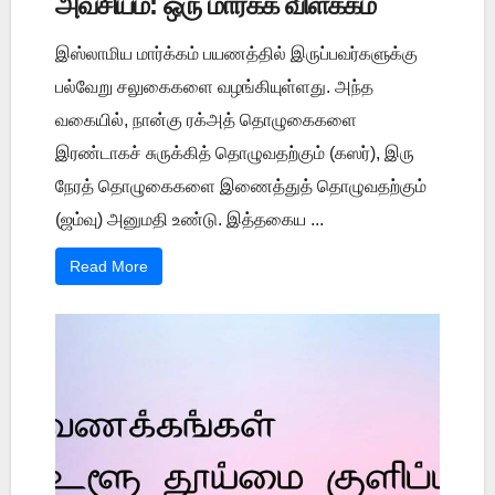
அவசியம்: ஒரு மார்க்க விளக்கம்
இஸ்லாமிய மார்க்கம் பயணத்தில் இருப்பவர்களுக்கு
பல்வேறு சலுகைகளை வழங்கியுள்ளது. அந்த
வகையில், நான்கு ரக்அத் தொழுகைகளை
இரண்டாகச் சுருக்கித் தொழுவதற்கும் (கஸர்), இரு
நேரத் தொழுகைகளை இணைத்துத் தொழுவதற்கும்
(ஜம்வு) அனுமதி உண்டு. இத்தகைய ...
Read More