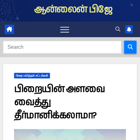
Skip
ஆன்லைன் பிஜே
to
content
பிறை பார்த்தல் சட்டங்கள்
பிறையின் அளவை
வைத்து
தீர்மானிக்கலாமா?