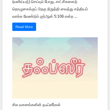
(வஸிய்யத்) செய்யும் போது, சாட்சிகளைத்
தொழுகைக்குப் பிறகு நிறுத்தி வைத்து சத்தியம்
வாங்க வேண்டும் குர்ஆன் 5:106 என்ற ...
Read More
சில வசனங்களின் தஃப்ஸீர்கள்