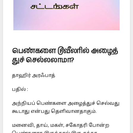
பெண்களை
டூவீலரில்
அழைத்
துச்
செல்லலாமா
?
தாஹிர் அரஃபாத்
பதில் :
அந்நியப் பெண்களை அழைத்துச் செல்வது
கூடாது என்பது தெளிவானதாகும்.
மனைவி, தாய், மகள், சகோதரி போன்ற