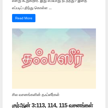
என்று கூறுகிறார். இது எப்போது நடந்தது? இதை
எப்படிப் புரிந்து கொள்ள ...
Read More
சில வசனங்களின் தஃப்ஸீர்கள்
குர்ஆன் 3:113, 114, 115 வசனங்கள்