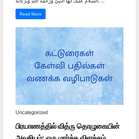
السَّلاَمُ عَلَيْكَ أَيُّهَا النَّبِيُّ وَرَحْمَةُ اللَّهِ وَبَرَكَاتُهُ، ...
Read More
Uncategorized
பிரயாணத்தில் வித்ரு தொழுகையின்
அவசியம்: ஒரு மார்க்க விளக்கம்