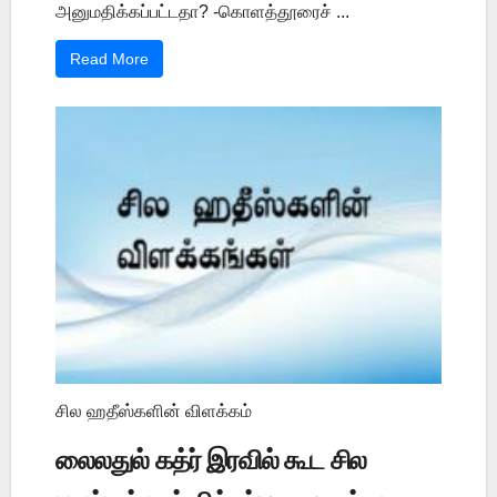
அனுமதிக்கப்பட்டதா? -கொளத்தூரைச் ...
Read More
சில ஹதீஸ்களின் விளக்கம்
லைலதுல் கத்ர் இரவில் கூட சில