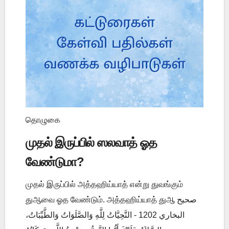
தொழுகை
முதல் இருப்பில் ஸலவாத் ஓத
வேண்டுமா?
முதல் இருப்பில் அத்தஹிய்யாத் என்று துவங்கும்
துஆவை ஓத வேண்டும். அத்தஹிய்யாத் துஆ صحيح
البخاري 1202 - التَّحِيَّاتُ لِلَّهِ وَالصَّلَوَاتُ وَالطَّيِّبَاتُ،