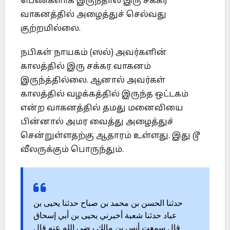
பெண்களாக இருந்தால் இரு சக்கர
வாகனத்தில் அழைத்துச் செல்வது
குற்றமில்லை.
நபிகள் நாயகம் (ஸல்) அவர்களின்
காலத்தில் இரு சக்கர வாகனம்
இருந்த்தில்லை. ஆனால் அவர்கள்
காலத்தில் வழக்கத்தில் இருந்த ஒட்டகம்
என்ற வாகனத்தில் தமது மனைவியை
பின்னால் அமர வைத்து அழைத்துச்
சென்றுள்ளதற்கு ஆதாரம் உள்ளது. இது டூ
வீலருக்கும் பொருந்தும்.
حدثنا الحسن بن محمد بن صباح حدثنا يحيى بن
عباد حدثنا شعبة أخبرني يحيى بن أبي إسحاق
قال سمعت أنس بن مالك رضي الله عنه قال