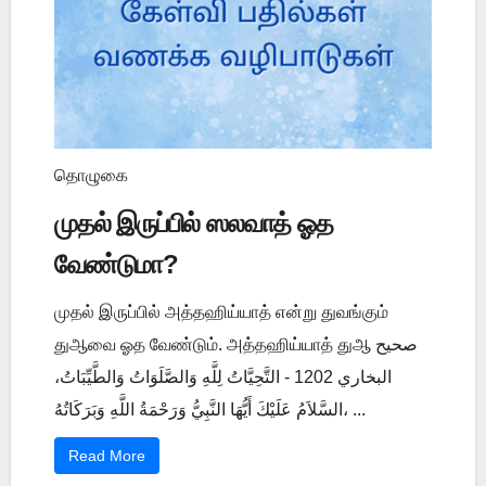
தொழுகை
முதல் இருப்பில் ஸலவாத் ஓத
வேண்டுமா?
முதல் இருப்பில் அத்தஹிய்யாத் என்று துவங்கும்
துஆவை ஓத வேண்டும். அத்தஹிய்யாத் துஆ صحيح
البخاري 1202 - التَّحِيَّاتُ لِلَّهِ وَالصَّلَوَاتُ وَالطَّيِّبَاتُ،
السَّلاَمُ عَلَيْكَ أَيُّهَا النَّبِيُّ وَرَحْمَةُ اللَّهِ وَبَرَكَاتُهُ، ...
Read More