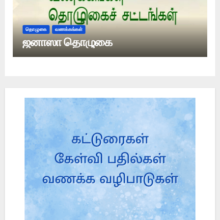
தொழுகை
வணக்கங்கள்
ஜனாஸா தொழுகை