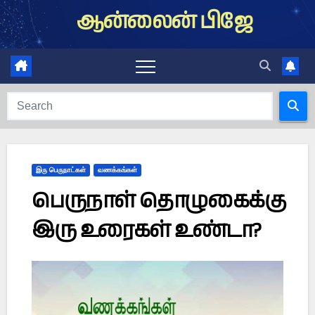
Skip
ஆன்லைன் பிஜே
to
content
இரு பெருநாட்கள்
வணக்கங்கள்
பெருநாள் தொழுகைக்கு
இரு உரைகள் உண்டா?