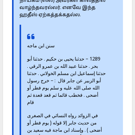
நாயகம் (ஸல்) அவர்கள் காலத்தில்
வாழ்ந்தவரல்லர். எனவே இந்த
ஹதீஸ் ஏற்கத்தக்கதல்ல.
سنن ابن ماجه
1289 – حدثنا يحيى بن حكيم . حدثنا أبو
بحر . حدثنا عبيد الله بن عمرو الرقي .
حدثنا إسماعيل ابن مسلم الخولاني . حدثنا
أبو الزبير عن جابر قال : – خرج رسول
الله صلى الله عليه و سلم يوم فطر أو
أضحى . فخطب قائما ثم قعد قعدة ثم
قام
في الزوائد رواه النسائي في الصغرى
من حديث جابر إلا قوله ( يوم فطر أو
أضحى ) . وإسناد ابن ماجة فيه سعيد بن