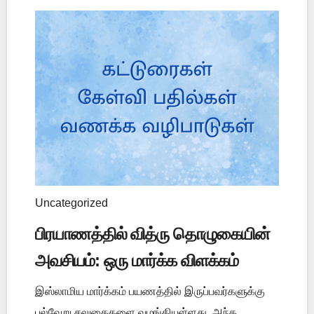
Uncategorized
பிரயாணத்தில் வித்ரு தொழுகையின்
அவசியம்: ஒரு மார்க்க விளக்கம்
இஸ்லாமிய மார்க்கம் பயணத்தில் இருப்பவர்களுக்கு
பல்வேறு சலுகைகளை வழங்கியுள்ளது. அந்த