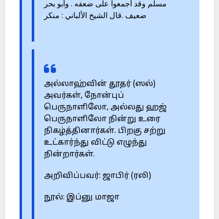
مسلم وقد أجمعوا على ضعفه . وأبو بحر
ضعيف .قال الشيخ الألباني : منكر
அல்லாஹ்வின் தூதர் (ஸல்)
அவர்கள், நோன்புப்
பெருநாளிலோ, அல்லது ஹஜ்
பெருநாளிலோ நின்று உரை
நிகழ்த்தினார்கள். பிறகு சற்று
உட்கார்ந்து விட்டு எழுந்து
நின்றார்கள்.
அறிவிப்பவர்: ஜாபிர் (ரலி)
நூல்: இப்னு மாஜா