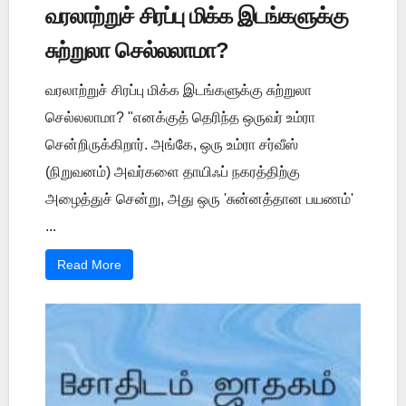
வரலாற்றுச் சிரப்பு மிக்க இடங்களுக்கு
சுற்றுலா செல்லலாமா?
வரலாற்றுச் சிரப்பு மிக்க இடங்களுக்கு சுற்றுலா
செல்லலாமா? "எனக்குத் தெரிந்த ஒருவர் உம்ரா
சென்றிருக்கிறார். அங்கே, ஒரு உம்ரா சர்வீஸ்
(நிறுவனம்) அவர்களை தாயிஃப் நகரத்திற்கு
அழைத்துச் சென்று, அது ஒரு 'சுன்னத்தான பயணம்'
...
Read More