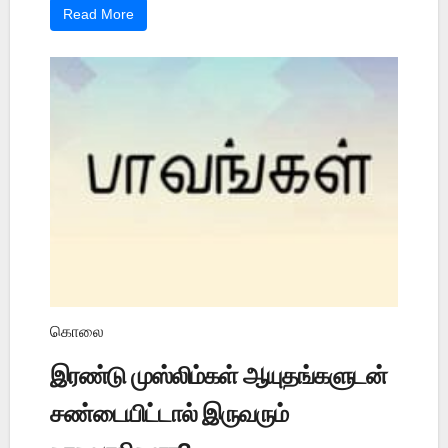
Read More
கொலை
இரண்டு முஸ்லிம்கள் ஆயுதங்களுடன்
சண்டையிட்டால் இருவரும்