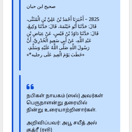
صحيح ابن حبان
2825 – أَخْبَرَنَا أَحْمَدُ بْنُ عَلِيِّ بْنِ الْمُثَنَّى،
قَالَ: حَدَّثَنَا أَبُو خَيْثَمَةَ، قَالَ: حَدَّثَنَا وَكِيعٌ،
قَالَ: حَدَّثَنَا دَاوُدُ بْنُ قَيْسٍ، عَنْ عِيَاضِ بْنِ
عَبْدِ اللَّهِ، عَنْ أَبِي سَعِيدٍ الْخُدْرِيِّ، أَنَّ
رَسُولَ اللَّهِ صَلَّى اللَّهُ عَلَيْهِ وَسَلَّمَ،
«خَطَبَ يَوْمَ الْعِيدِ عَلَى رجليه*»
நபிகள் நாயகம் (ஸல்) அவர்கள்
பெருநாளன்று தரையில்
நின்று உரையாற்றினார்கள்.
அறிவிப்பவர்: அபூ சயீத் அல்
குத்ரீ (ரலி)