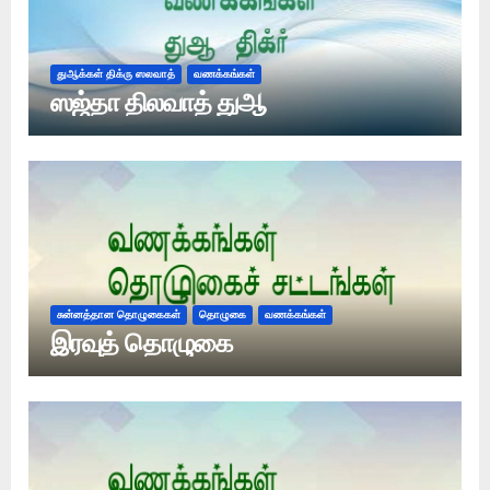
துஆக்கள் திக்ரு ஸலவாத்
வணக்கங்கள்
ஸஜ்தா திலவாத் துஆ
சுன்னத்தான தொழுகைகள்
தொழுகை
வணக்கங்கள்
இரவுத் தொழுகை