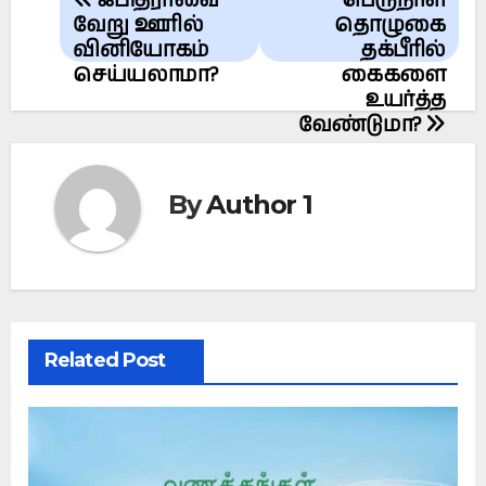
ஃபித்ராவை
பெருநாள்
navigation
வேறு ஊரில்
தொழுகை
வினியோகம்
தக்பீரில்
செய்யலாமா?
கைகளை
உயர்த்த
வேண்டுமா?
By
Author 1
Related Post