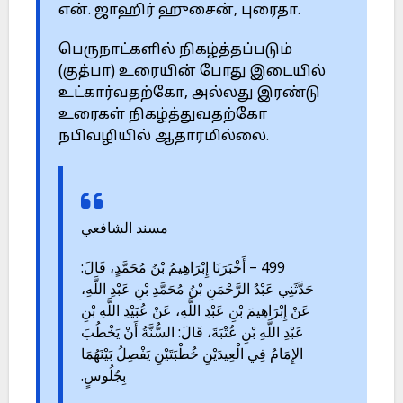
என். ஜாஹிர் ஹுசைன், புரைதா.
பெருநாட்களில் நிகழ்த்தப்படும்
(குத்பா) உரையின் போது இடையில்
உட்கார்வதற்கோ, அல்லது இரண்டு
உரைகள் நிகழ்த்துவதற்கோ
நபிவழியில் ஆதாரமில்லை.
مسند الشافعي
499 – أَخْبَرَنَا إِبْرَاهِيمُ بْنُ مُحَمَّدٍ، قَالَ:
حَدَّثَنِي عَبْدُ الرَّحْمَنِ بْنُ مُحَمَّدِ بْنِ عَبْدِ اللَّهِ،
عَنْ إِبْرَاهِيمَ بْنِ عَبْدِ اللَّهِ، عَنْ عُبَيْدِ اللَّهِ بْنِ
عَبْدِ اللَّهِ بْنِ عُتْبَةَ، قَالَ: السُّنَّةُ أَنْ يَخْطُبَ
الإِمَامُ فِي الْعِيدَيْنِ خُطْبَتَيْنِ يَفْصِلُ بَيْنَهُمَا
بِجُلُوسٍ.