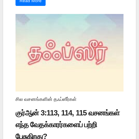
Read More
சில வசனங்களின் தஃப்ஸீர்கள்
குர்ஆன் 3:113, 114, 115 வசனங்கள்
எந்த வேதக்காரர்களைப் பற்றி
பேசுகிறது?