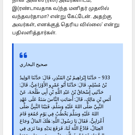
நான் அனஸ் (ரலி) அவர்களிடம்,
இ(ரண்டாவதாக வ)ந்த மனிதர் முதலில்
வந்தவர்தாமா? என்று கேட்டேன். அதற்கு
அவர்கள், எனக்குத் தெரிய வில்லை’ என்று
பதிலளித்தார்கள்.
صحيح البخاري
933 – حَدَّثَنَا إِبْرَاهِيمُ بْنُ المُنْذِرِ، قَالَ: حَدَّثَنَا الوَلِيدُ
بْنُ مُسْلِمٍ، قَالَ: حَدَّثَنَا أَبُو عَمْرٍو الأَوْزَاعِيُّ، قَالَ:
حَدَّثَنِي إِسْحَاقُ بْنُ عَبْدِ اللَّهِ بْنِ أَبِي طَلْحَةَ، عَنْ
أَنَسِ بْنِ مَالِكٍ، قَالَ: أَصَابَتِ النَّاسَ سَنَةٌ عَلَى عَهْدِ
النَّبِيِّ صَلَّى اللهُ عَلَيْهِ وَسَلَّمَ، فَبَيْنَا النَّبِيُّ صَلَّى
اللهُ عَلَيْهِ وَسَلَّمَ يَخْطُبُ فِي يَوْمِ جُمُعَةٍ قَامَ
أَعْرَابِيٌّ، فَقَالَ يَا رَسُولَ اللَّهِ: هَلَكَ المَالُ وَجَاعَ
العِيَالُ، فَادْعُ اللَّهَ لَنَا، فَرَفَعَ يَدَيْهِ وَمَا نَرَى فِي