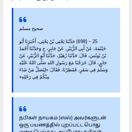
صحيح مسلم
25 – (698) حَدَّثَنَا يَحْيَى بْنُ يَحْيَى، أَخْبَرَنَا أَبُو
خَيْثَمَةَ، عَنْ أَبِي الزُّبَيْرِ، عَنْ جَابِرٍ، ح وَحَدَّثَنَا أَحْمَدُ
بْنُ يُونُسَ، قَالَ: حَدَّثَنَا زُهَيْرٌ، حَدَّثَنَا أَبُو الزُّبَيْرِ، عَنْ
جَابِرٍ، قَالَ: خَرَجْنَا مَعَ رَسُولِ اللهِ صَلَّى اللهُ عَلَيْهِ
وَسَلَّمَ فِي سَفَرٍ، فَمُطِرْنَا، فَقَالَ: «لِيُصَلِّ مَنْ شَاءَ
مِنْكُمْ فِي رَحْلِهِ»
நபிகள் நாயகம் (ஸல்) அவர்களுடன்
ஒரு பயணத்தில் புறப்பட்ட பொது