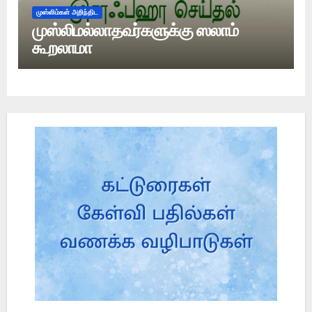
முஸ்லிம்கள் அறிந்திட
முஸ்லிமல்லாதவர்களுக்கு ஸலாம்
கூறலாமா