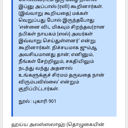
சொல்பவரிடம் ஒரு மழை நாளில்
இப்னு அப்பாஸ் (ரலி) கூறினார்கள்.
(இவ்வாறு கூறியதை) மக்கள்
வெறுப்பது போல் இருந்தபோது
‘என்னை விட மிகவும் சிறந்தவ(ரான
நபிகள் நாயகம் (ஸல்) அவர்கள்
இவ்வாறு செய்துள்ளனர்’ என்று
கூறினார்கள். நிச்சயமாக ஜும்ஆ
அவசியமானது தான்; எனினும்,
நீங்கள் சேற்றிலும், சகதியிலும்
நடந்து வந்து அதனால்
உங்களுக்குச் சிரமம் தருவதை நான்
விரும்பவில்லை’ என்றும்
குறிப்பிட்டார்கள்.
நூல் : புகாரி 901
ஹய்ய அலஸ்ஸலாஹ் (தொழுகையின்