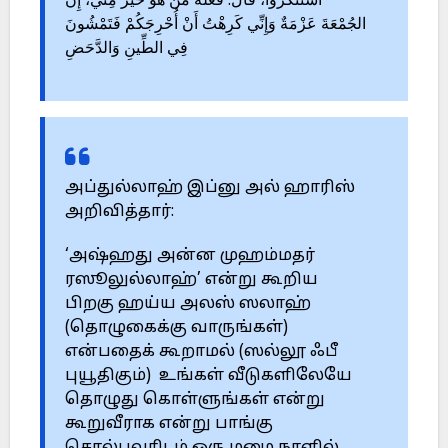
اسْتَنْكَرُوا، قَالَ: فَعَلَهُ مَنْ هُوَ خَيْرٌ مِنِّي، إِنَّ
الجُمْعَةَ عَزْمَةٌ وَإِنِّي كَرِهْتُ أَنْ أُحْرِجَكُمْ فَتَمْشُونَ
فِي الطِّينِ وَالدَّحَضِ
அப்துல்லாஹ் இப்னு அல் ஹாரிஸ்
அறிவித்தார்:
‘அஷ்ஹது அன்ன முஹம்மதர்
ரஸூலுல்லாஹ்’ என்று கூறிய
பிறகு ஹய்ய அலஸ் ஸலாஹ்
(தொழுகைக்கு வாருங்கள்)
என்பதைக் கூறாமல் (ஸல்லூ ஃபீ
புயூதிகும்) உங்கள் வீடுகளிலேயே
தொழுது கொள்ளுங்கள் என்று
கூறுவீராக என்று பாங்கு