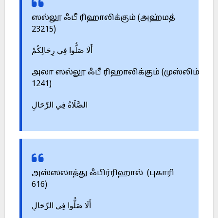
ஸல்லூ ஃபீ ரிஹாலிக்கும் (அஹ்மத்
23215)
أَلَا صَلُّوا فِي رِحَالِكُمْ
அலா ஸல்லூ ஃபீ ரிஹாலிக்கும் (முஸ்லிம்
1241)
الصَّلَاةُ فِي الرِّحَالِ
அஸ்ஸலாத்து ஃபிர்ரிஹால் (புகாரி
616)
أَلَا صَلُّوا فِي الرِّحَالِ