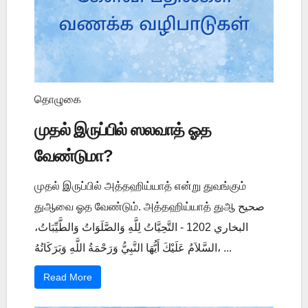
தொழுகை
முதல் இருப்பில் ஸலவாத் ஓத
வேண்டுமா?
முதல் இருப்பில் அத்தஹிய்யாத் என்று துவங்கும்
துஆவை ஓத வேண்டும். அத்தஹிய்யாத் துஆ صحيح
البخاري 1202 - التَّحِيَّاتُ لِلَّهِ وَالصَّلَوَاتُ وَالطَّيِّبَاتُ،
السَّلاَمُ عَلَيْكَ أَيُّهَا النَّبِيُّ وَرَحْمَةُ اللَّهِ وَبَرَكَاتُهُ، ...
Read More