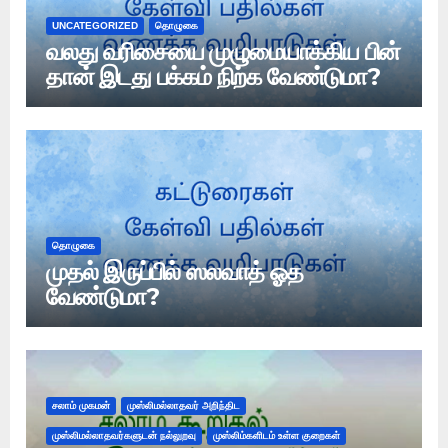
UNCATEGORIZED
தொழுகை
வலது வரிசையை முழுமையாக்கிய பின்
தான் இடது பக்கம் நிற்க வேண்டுமா?
தொழுகை
முதல் இருப்பில் ஸலவாத் ஓத
வேண்டுமா?
சலாம் முகமன்
முஸ்லிமல்லாதவர் அறிந்திட
முஸ்லிமல்லாதவர்களுடன் நல்லுறவு
முஸ்லிம்களிடம் உள்ள குறைகள்