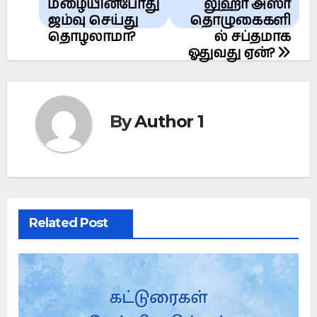
navigation
மழையின்போது
லுஹர் அஸர்
ஜம்வு செய்து
தொழுகைகளி
தொழலாமா?
ல் சப்தமாக
ஓதுவது ஏன்?
By
Author 1
Related Post