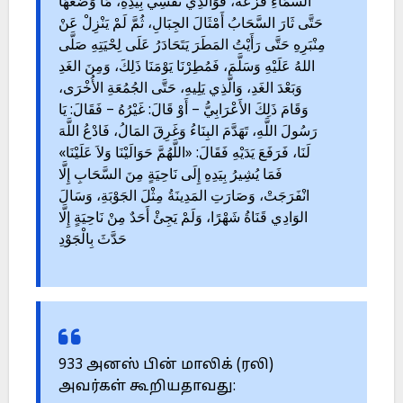
السَّمَاءِ قَزَعَةً، فَوَالَّذِي نَفْسِي بِيَدِهِ، مَا وَضَعَهَا
حَتَّى ثَارَ السَّحَابُ أَمْثَالَ الجِبَالِ، ثُمَّ لَمْ يَنْزِلْ عَنْ
مِنْبَرِهِ حَتَّى رَأَيْتُ المَطَرَ يَتَحَادَرُ عَلَى لِحْيَتِهِ صَلَّى
اللهُ عَلَيْهِ وَسَلَّمَ، فَمُطِرْنَا يَوْمَنَا ذَلِكَ، وَمِنَ الغَدِ
وَبَعْدَ الغَدِ، وَالَّذِي يَلِيهِ، حَتَّى الجُمُعَةِ الأُخْرَى،
وَقَامَ ذَلِكَ الأَعْرَابِيُّ – أَوْ قَالَ: غَيْرُهُ – فَقَالَ: يَا
رَسُولَ اللَّهِ، تَهَدَّمَ البِنَاءُ وَغَرِقَ المَالُ، فَادْعُ اللَّهَ
لَنَا، فَرَفَعَ يَدَيْهِ فَقَالَ: «اللَّهُمَّ حَوَالَيْنَا وَلاَ عَلَيْنَا»
فَمَا يُشِيرُ بِيَدِهِ إِلَى نَاحِيَةٍ مِنَ السَّحَابِ إِلَّا
انْفَرَجَتْ، وَصَارَتِ المَدِينَةُ مِثْلَ الجَوْبَةِ، وَسَالَ
الوَادِي قَنَاةُ شَهْرًا، وَلَمْ يَجِئْ أَحَدٌ مِنْ نَاحِيَةٍ إِلَّا
حَدَّثَ بِالْجَوْدِ
933 அனஸ் பின் மாலிக் (ரலி)
அவர்கள் கூறியதாவது: