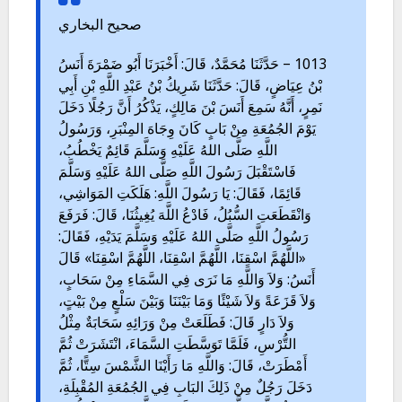
صحيح البخاري
1013 – حَدَّثَنَا مُحَمَّدٌ، قَالَ: أَخْبَرَنَا أَبُو ضَمْرَةَ أَنَسُ
بْنُ عِيَاضٍ، قَالَ: حَدَّثَنَا شَرِيكُ بْنُ عَبْدِ اللَّهِ بْنِ أَبِي
نَمِرٍ، أَنَّهُ سَمِعَ أَنَسَ بْنَ مَالِكٍ، يَذْكُرُ أَنَّ رَجُلًا دَخَلَ
يَوْمَ الجُمُعَةِ مِنْ بَابٍ كَانَ وِجَاهَ المِنْبَرِ، وَرَسُولُ
اللَّهِ صَلَّى اللهُ عَلَيْهِ وَسَلَّمَ قَائِمٌ يَخْطُبُ،
فَاسْتَقْبَلَ رَسُولَ اللَّهِ صَلَّى اللهُ عَلَيْهِ وَسَلَّمَ
قَائِمًا، فَقَالَ: يَا رَسُولَ اللَّهِ: هَلَكَتِ المَوَاشِي،
وَانْقَطَعَتِ السُّبُلُ، فَادْعُ اللَّهَ يُغِيثُنَا، قَالَ: فَرَفَعَ
رَسُولُ اللَّهِ صَلَّى اللهُ عَلَيْهِ وَسَلَّمَ يَدَيْهِ، فَقَالَ:
«اللَّهُمَّ اسْقِنَا، اللَّهُمَّ اسْقِنَا، اللَّهُمَّ اسْقِنَا» قَالَ
أَنَسُ: وَلاَ وَاللَّهِ مَا نَرَى فِي السَّمَاءِ مِنْ سَحَابٍ،
وَلاَ قَزَعَةً وَلاَ شَيْئًا وَمَا بَيْنَنَا وَبَيْنَ سَلْعٍ مِنْ بَيْتٍ،
وَلاَ دَارٍ قَالَ: فَطَلَعَتْ مِنْ وَرَائِهِ سَحَابَةٌ مِثْلُ
التُّرْسِ، فَلَمَّا تَوَسَّطَتِ السَّمَاءَ، انْتَشَرَتْ ثُمَّ
أَمْطَرَتْ، قَالَ: وَاللَّهِ مَا رَأَيْنَا الشَّمْسَ سِتًّا، ثُمَّ
دَخَلَ رَجُلٌ مِنْ ذَلِكَ البَابِ فِي الجُمُعَةِ المُقْبِلَةِ،