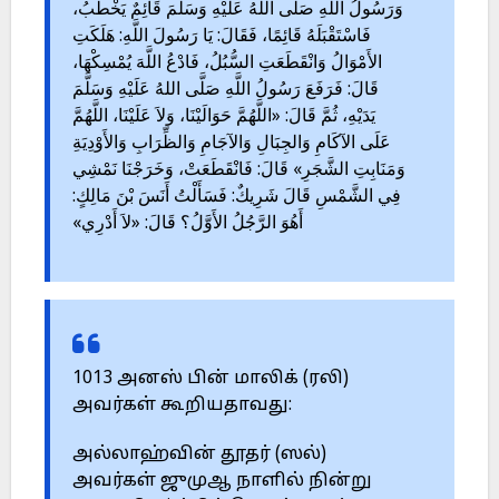
وَرَسُولُ اللَّهِ صَلَّى اللهُ عَلَيْهِ وَسَلَّمَ قَائِمٌ يَخْطُبُ،
فَاسْتَقْبَلَهُ قَائِمًا، فَقَالَ: يَا رَسُولَ اللَّهِ: هَلَكَتِ
الأَمْوَالُ وَانْقَطَعَتِ السُّبُلُ، فَادْعُ اللَّهَ يُمْسِكْهَا،
قَالَ: فَرَفَعَ رَسُولُ اللَّهِ صَلَّى اللهُ عَلَيْهِ وَسَلَّمَ
يَدَيْهِ، ثُمَّ قَالَ: «اللَّهُمَّ حَوَالَيْنَا، وَلاَ عَلَيْنَا، اللَّهُمَّ
عَلَى الآكَامِ وَالجِبَالِ وَالآجَامِ وَالظِّرَابِ وَالأَوْدِيَةِ
وَمَنَابِتِ الشَّجَرِ» قَالَ: فَانْقَطَعَتْ، وَخَرَجْنَا نَمْشِي
فِي الشَّمْسِ قَالَ شَرِيكٌ: فَسَأَلْتُ أَنَسَ بْنَ مَالِكٍ:
أَهُوَ الرَّجُلُ الأَوَّلُ؟ قَالَ: «لاَ أَدْرِي»
1013 அனஸ் பின் மாலிக் (ரலி)
அவர்கள் கூறியதாவது:
அல்லாஹ்வின் தூதர் (ஸல்)
அவர்கள் ஜுமுஆ நாளில் நின்று