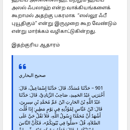
ஹய்ய அலஸ்ஸலாஹ், மற்றும் ஹய்ய
அலல் ஃபலாஹ் என்ற வாக்கியங்களைக்
கூறாமல் அதற்கு பகரமாக “ஸல்லூ ஃபீ
புயூதிகும்” என்று இருமுறை கூற வேண்டும்
என்று மார்க்கம் வழிகாட்டுகின்றது.
இதற்குரிய ஆதாரம்
صحيح البخاري
901 – حَدَّثَنَا مُسَدَّدٌ، قَالَ: حَدَّثَنَا إِسْمَاعِيلُ، قَالَ:
أَخْبَرَنِي عَبْدُ الحَمِيدِ، صَاحِبُ الزِّيَادِيِّ، قَالَ: حَدَّثَنَا
عَبْدُ اللَّهِ بْنُ الحَارِثِ ابْنُ عَمِّ مُحَمَّدِ بْنِ سِيرِينَ،
قَالَ: ابْنُ عَبَّاسٍ لِمُؤَذِّنِهِ فِي يَوْمٍ مَطِيرٍ: إِذَا قُلْتَ
أَشْهَدُ أَنَّ مُحَمَّدًا رَسُولُ اللَّهِ، فَلاَ تَقُلْ حَيَّ عَلَى
الصَّلاَةِ، قُلْ: «صَلُّوا فِي بُيُوتِكُمْ»، فَكَأَنَّ النَّاسَ