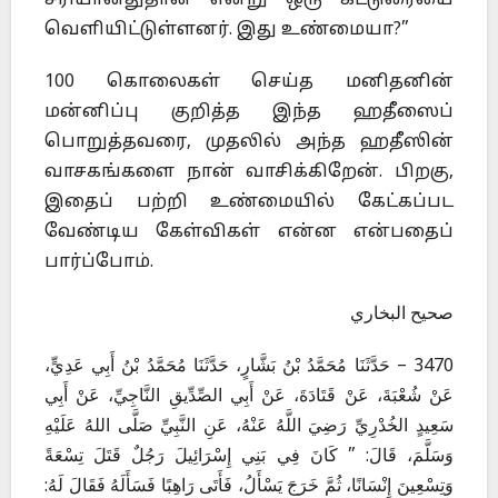
சரியானதுதான் என்று ஒரு கட்டுரையை
வெளியிட்டுள்ளனர். இது உண்மையா?”
100 கொலைகள் செய்த மனிதனின்
மன்னிப்பு குறித்த இந்த ஹதீஸைப்
பொறுத்தவரை, முதலில் அந்த ஹதீஸின்
வாசகங்களை நான் வாசிக்கிறேன். பிறகு,
இதைப் பற்றி உண்மையில் கேட்கப்பட
வேண்டிய கேள்விகள் என்ன என்பதைப்
பார்ப்போம்.
صحيح البخاري
3470 – حَدَّثَنَا مُحَمَّدُ بْنُ بَشَّارٍ، حَدَّثَنَا مُحَمَّدُ بْنُ أَبِي عَدِيٍّ،
عَنْ شُعْبَةَ، عَنْ قَتَادَةَ، عَنْ أَبِي الصِّدِّيقِ النَّاجِيِّ، عَنْ أَبِي
سَعِيدٍ الخُدْرِيِّ رَضِيَ اللَّهُ عَنْهُ، عَنِ النَّبِيِّ صَلَّى اللهُ عَلَيْهِ
وَسَلَّمَ، قَالَ: ” كَانَ فِي بَنِي إِسْرَائِيلَ رَجُلٌ قَتَلَ تِسْعَةً
وَتِسْعِينَ إِنْسَانًا، ثُمَّ خَرَجَ يَسْأَلُ، فَأَتَى رَاهِبًا فَسَأَلَهُ فَقَالَ لَهُ: