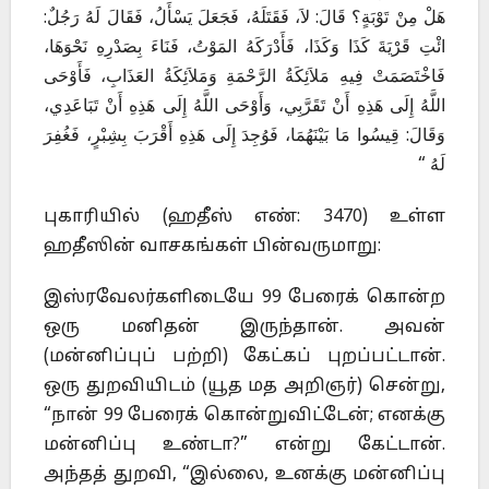
هَلْ مِنْ تَوْبَةٍ؟ قَالَ: لاَ، فَقَتَلَهُ، فَجَعَلَ يَسْأَلُ، فَقَالَ لَهُ رَجُلٌ:
ائْتِ قَرْيَةَ كَذَا وَكَذَا، فَأَدْرَكَهُ المَوْتُ، فَنَاءَ بِصَدْرِهِ نَحْوَهَا،
فَاخْتَصَمَتْ فِيهِ مَلاَئِكَةُ الرَّحْمَةِ وَمَلاَئِكَةُ العَذَابِ، فَأَوْحَى
اللَّهُ إِلَى هَذِهِ أَنْ تَقَرَّبِي، وَأَوْحَى اللَّهُ إِلَى هَذِهِ أَنْ تَبَاعَدِي،
وَقَالَ: قِيسُوا مَا بَيْنَهُمَا، فَوُجِدَ إِلَى هَذِهِ أَقْرَبَ بِشِبْرٍ، فَغُفِرَ
لَهُ “
புகாரியில் (ஹதீஸ் எண்: 3470) உள்ள
ஹதீஸின் வாசகங்கள் பின்வருமாறு:
இஸ்ரவேலர்களிடையே 99 பேரைக் கொன்ற
ஒரு மனிதன் இருந்தான். அவன்
(மன்னிப்புப் பற்றி) கேட்கப் புறப்பட்டான்.
ஒரு துறவியிடம் (யூத மத அறிஞர்) சென்று,
“நான் 99 பேரைக் கொன்றுவிட்டேன்; எனக்கு
மன்னிப்பு உண்டா?” என்று கேட்டான்.
அந்தத் துறவி, “இல்லை, உனக்கு மன்னிப்பு