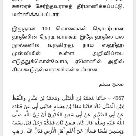
ஊரைச் சேர்ந்தவராகத் தீர்மானிக்கப்பட்டு,
மன்னிக்கப்பட்டார்.
இதுதான் 100 கொலைகள் தொடர்பான
ஹதீஸின் நேரடி வாசகம். இதே ஹதீஸ் பல
நூல்களில் வருகிறது. நாம் ஸஹீஹ்
முஸ்லிமில் உள்ள அறிவிப்பை
எடுத்துக்கொள்வோம், ஏனெனில் அதில்
சில கூடுதல் வாசகங்கள் உள்ளன.
صحيح مسلم
4967 – حَدَّثَنَا مُحَمَّدُ بْنُ الْمُثَنَّى وَمُحَمَّدُ بْنُ بَشَّارٍ وَاللَّفْظُ
لِابْنِ الْمُثَنَّى قَالَا حَدَّثَنَا مُعَاذُ بْنُ هِشَامٍ حَدَّثَنِي أَبِي عَنْ قَتَادَةَ
عَنْ أَبِي الصِّدِّيقِ عَنْ أَبِي سَعِيدٍ الْخُدْرِيِّ أَنَّ نَبِيَّ اللَّهِ صَلَّى
اللَّهُ عَلَيْهِ وَسَلَّمَ قَالَ كَانَ فِيمَنْ كَانَ قَبْلَكُمْ رَجُلٌ قَتَلَ تِسْعَةً
وَتِسْعِينَ نَفْسًا فَسَأَلَ عَنْ أَعْلَمِ أَهْلِ الْأَرْضِ فَدُلَّ عَلَى رَاهِبٍ