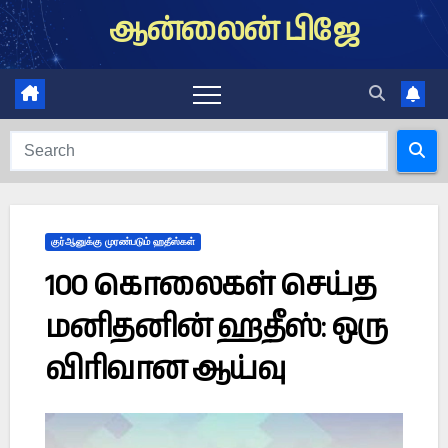
Skip
ஆன்லைன் பிஜே
to
content
குர்ஆனுக்கு முரண்படும் ஹதீஸ்கள்
100 கொலைகள் செய்த
மனிதனின் ஹதீஸ்: ஒரு
விரிவான ஆய்வு