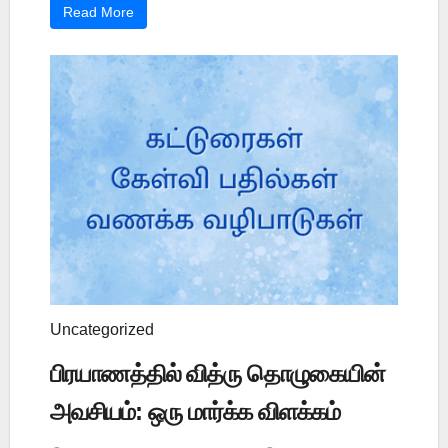
Read More
Uncategorized
பிரயாணத்தில் வித்ரு தொழுகையின்
அவசியம்: ஒரு மார்க்க விளக்கம்