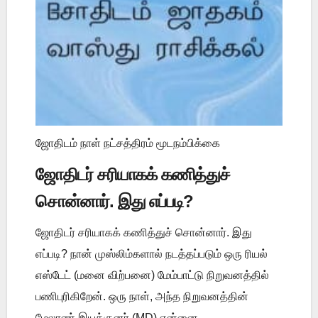
ஜோதிடம் நாள் நட்சத்திரம் மூடநம்பிக்கை
ஜோதிடர் சரியாகக் கணித்துச்
சொன்னார். இது எப்படி?
ஜோதிடர் சரியாகக் கணித்துச் சொன்னார். இது
எப்படி? நான் முஸ்லிம்களால் நடத்தப்படும் ஒரு ரியல்
எஸ்டேட் (மனை விற்பனை) மேம்பாட்டு நிறுவனத்தில்
பணிபுரிகிறேன். ஒரு நாள், அந்த நிறுவனத்தின்
மேலாண் இயக்குனர் (MD) என்னை ...