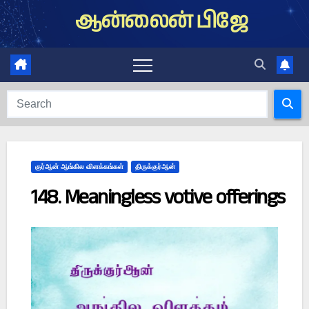
Skip
ஆன்லைன் பிஜே
to
content
குர்ஆன் ஆங்கில விளக்கங்கள்
திருக்குர்ஆன்
148. Meaningless votive offerings