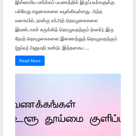
இஸ்லாமிய மார்க்கம் பயணத்தில் இருப்பவர்களுக்கு
பல்வேறு சலுகைகளை வழங்கியுள்ளது. அந்த
வகையில், நான்கு ரக்அத் தொழுகைகளை
இரண்டாகச் சுருக்கித் தொழுவதற்கும் (கஸர்), இரு
நேரத் தொழுகைகளை இணைத்துத் தொழுவதற்கும்
(ஜம்வு) அனுமதி உண்டு. இத்தகைய ...
Read More