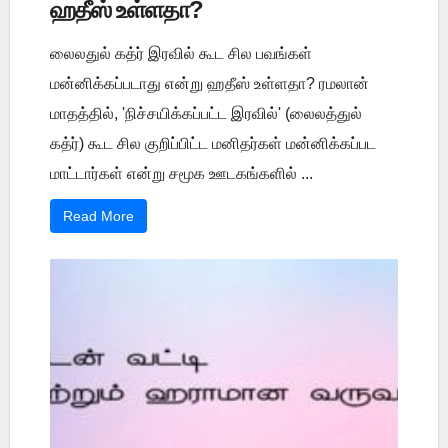
ஹதீஸ் உள்ளதா?
லைலதுல் கத்ர் இரவில் கூட சில பவங்கள்
மன்னிக்கப்படாது என்று ஹதீஸ் உள்ளதா? ரமலான்
மாதத்தில், 'நிச்சயிக்கப்பட்ட இரவில்' (லைலத்துல்
கத்ர்) கூட சில குறிப்பிட்ட மனிதர்கள் மன்னிக்கப்பட
மாட்டார்கள் என்று சமூக ஊடகங்களில் ...
Read More