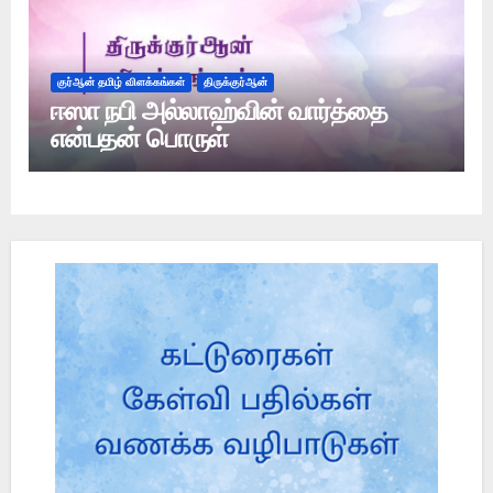
குர்ஆன் தமிழ் விளக்கங்கள்
திருக்குர்ஆன்
ஈஸா நபி அல்லாஹ்வின் வார்த்தை
என்பதன் பொருள்