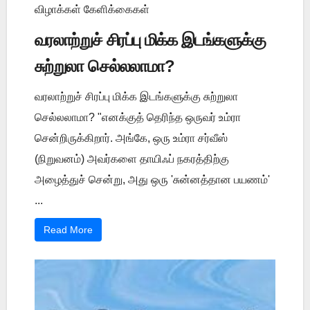
விழாக்கள் கேளிக்கைகள்
வரலாற்றுச் சிரப்பு மிக்க இடங்களுக்கு
சுற்றுலா செல்லலாமா?
வரலாற்றுச் சிரப்பு மிக்க இடங்களுக்கு சுற்றுலா
செல்லலாமா? "எனக்குத் தெரிந்த ஒருவர் உம்ரா
சென்றிருக்கிறார். அங்கே, ஒரு உம்ரா சர்வீஸ்
(நிறுவனம்) அவர்களை தாயிஃப் நகரத்திற்கு
அழைத்துச் சென்று, அது ஒரு 'சுன்னத்தான பயணம்'
...
Read More