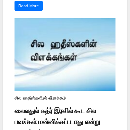
Read More
சில ஹதீஸ்களின் விளக்கம்
லைலதுல் கத்ர் இரவில் கூட சில
பவங்கள் மன்னிக்கப்படாது என்று