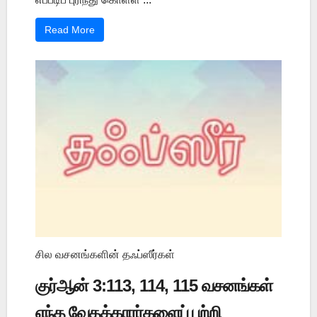
Read More
சில வசனங்களின் தஃப்ஸீர்கள்
குர்ஆன் 3:113, 114, 115 வசனங்கள்
எந்த வேதக்காரர்களைப் பற்றி