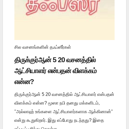
சில வசனங்களின் தஃப்ஸீர்கள்
திருக்குர்ஆன் 5 20 வசனத்தில்
ஆட்சியாளர் என்பதன் விளக்கம்
என்ன?
திருக்குர்ஆன் 5 20 வசனத்தில் ஆட்சியாளர் என்பதன்
விளக்கம் என்ன? மூஸா நபி தனது மக்களிடம்,
"அல்லாஹ் உங்களை ஆட்சியாளர்களாக ஆக்கினான்"
என்று கூறுகிறார். இது எப்போது நடந்தது? இதை
எப்படிப் புரிந்து கொள்ள ...