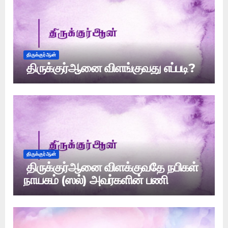
திருக்குர்ஆன்
திருக்குர்ஆனை விளங்குவது எப்படி?
திருக்குர்ஆன்
திருக்குர்ஆனை விளக்குவதே நபிகள்
நாயகம் (ஸல்) அவர்களின் பணி