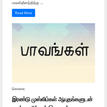
பாலஸ்தீனத்திற்கு ...
Read More
கொலை
இரண்டு முஸ்லிம்கள் ஆயுதங்களுடன்