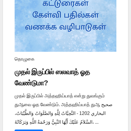
தொழுகை
முதல் இருப்பில் ஸலவாத் ஓத
வேண்டுமா?
முதல் இருப்பில் அத்தஹிய்யாத் என்று துவங்கும்
துஆவை ஓத வேண்டும். அத்தஹிய்யாத் துஆ صحيح
البخاري 1202 - التَّحِيَّاتُ لِلَّهِ وَالصَّلَوَاتُ وَالطَّيِّبَاتُ،
السَّلاَمُ عَلَيْكَ أَيُّهَا النَّبِيُّ وَرَحْمَةُ اللَّهِ وَبَرَكَاتُهُ، ...