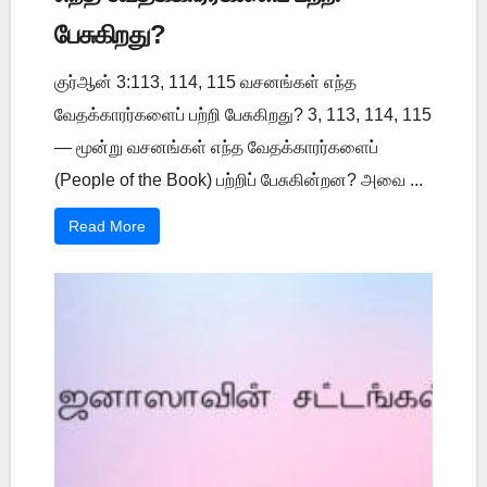
பேசுகிறது?
குர்ஆன் 3:113, 114, 115 வசனங்கள் எந்த
வேதக்காரர்களைப் பற்றி பேசுகிறது? 3, 113, 114, 115
— மூன்று வசனங்கள் எந்த வேதக்காரர்களைப்
(People of the Book) பற்றிப் பேசுகின்றன? அவை ...
Read More