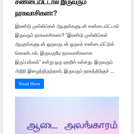
சண்டையிட்டால் இருவரும்
நரகவாசிகளா?
இரண்டு முஸ்லிம்கள் ஆயுதங்களுடன் சண்டையிட்டால்
இருவரும் நரகவாசிகளா? "இரண்டு முஸ்லிம்கள்
ஆயுதங்களுடன் ஒருவருடன் ஒருவர் சண்டையிட்டுக்
கொண்டால், இருவருமே நரகவாசிகளாக
இருப்பார்கள்" என்று ஒரு ஹதீஸ் உள்ளது. இருவரும்
அநீதி இழைத்திருந்தால், இருவரும் நரகத்திற்குச் ...
Read More