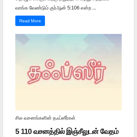
வாங்க வேண்டும் குர்ஆன் 5:106 என்ற ...
Read More
சில வசனங்களின் தஃப்ஸீர்கள்
5 110 வசனத்தில் இஞ்சீலுடன் வேதம்