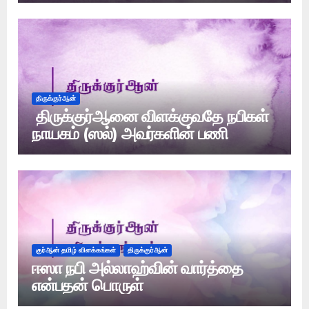
திருக்குர்ஆன்
திருக்குர்ஆனை விளக்குவதே நபிகள்
நாயகம் (ஸல்) அவர்களின் பணி
குர்ஆன் தமிழ் விளக்கங்கள்
திருக்குர்ஆன்
ஈஸா நபி அல்லாஹ்வின் வார்த்தை
என்பதன் பொருள்