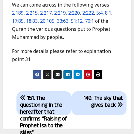
We can come across in the following verses
2:189
,
2:215
,
2:217
,
2:219
,
2:220
,
2:222
,
5:4
,
8:1
,
17:85
,
18:83
,
20:105
,
33:63
,
51:12
,
70:1
of the
Quran the various questions put to Prophet
Muhammad by people..
For more details please refer to explanation
point 31.
Post
151. The
149. The sky that
navigation
questioning in the
gives back.
hereafter that
confirms “Raising of
Prophet Isa to the
skies”