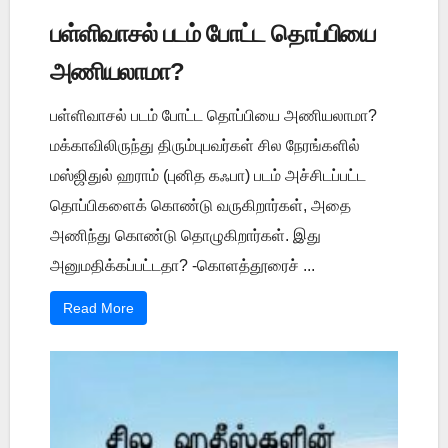
பள்ளிவாசல் படம் போட்ட தொப்பியை
அணியலாமா?
பள்ளிவாசல் படம் போட்ட தொப்பியை அணியலாமா?
மக்காவிலிருந்து திரும்புபவர்கள் சில நேரங்களில்
மஸ்ஜிதுல் ஹராம் (புனித கஃபா) படம் அச்சிடப்பட்ட
தொப்பிகளைக் கொண்டு வருகிறார்கள், அதை
அணிந்து கொண்டு தொழுகிறார்கள். இது
அனுமதிக்கப்பட்டதா? -கொளத்தூரைச் ...
Read More