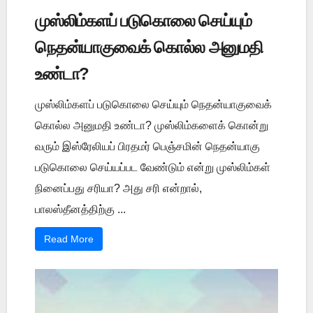
முஸ்லிம்களப் படுகொலை செய்யும்
நெதன்யாகுவைக் கொல்ல அனுமதி
உண்டா?
முஸ்லிம்களப் படுகொலை செய்யும் நெதன்யாகுவைக்
கொல்ல அனுமதி உண்டா? முஸ்லிம்களைக் கொன்று
வரும் இஸ்ரேலியப் பிரதமர் பெஞ்சமின் நெதன்யாகு
படுகொலை செய்யப்பட வேண்டும் என்று முஸ்லிம்கள்
நினைப்பது சரியா? அது சரி என்றால்,
பாலஸ்தீனத்திற்கு ...
Read More