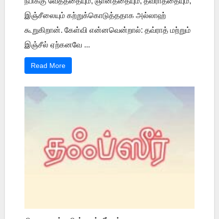
நபிக்கு வேதத்தையும், ஞானத்தையும், தவ்ராத்தையும்,
இஞ்சீலையும் கற்றுக்கொடுத்ததாக அல்லாஹ்
கூறுகிறான். கேள்வி என்னவென்றால்: தவ்ராத் மற்றும்
இஞ்சீல் ஏற்கனவே ...
Read More