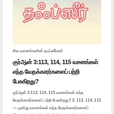
சில வசனங்களின் தஃப்ஸீர்கள்
குர்ஆன் 3:113, 114, 115 வசனங்கள்
எந்த வேதக்காரர்களைப் பற்றி
பேசுகிறது?
குர்ஆன் 3:113, 114, 115 வசனங்கள் எந்த
வேதக்காரர்களைப் பற்றி பேசுகிறது? 3, 113, 114, 115
— மூன்று வசனங்கள் எந்த வேதக்காரர்களைப்