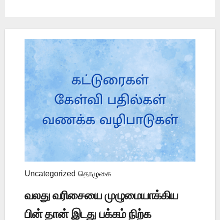
Uncategorized
தொழுகை
வலது வரிசையை முழுமையாக்கிய
பின் தான் இடது பக்கம் நிற்க