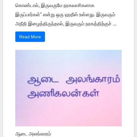
கொண்டால், இருவருமே நரகவாசிகளாக
இருப்பார்கள்" என்று ஒரு ஹதீஸ் உள்ளது. இருவரும்
அநீதி இழைத்திருந்தால், இருவரும் நரகத்திற்குச் ...
Read More
ஆடை அலங்காரம்