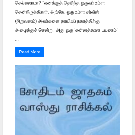
செல்லலாமா? "எனக்குத் தெரிந்த ஒருவர் உம்ரா
சென்றிருக்கிறார். அங்கே, ஒரு உம்ரா சர்வீஸ்
(நிறுவனம்) அவர்களை தாயிஃப் நகரத்திற்கு
அழைத்துச் சென்று, அது ஒரு 'சுன்னத்தான பயணம்'
...
Read More