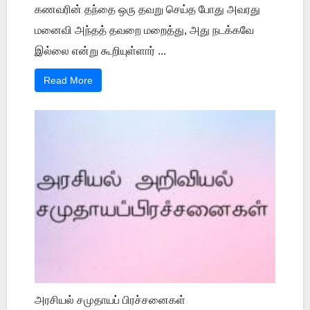
கணவரின் தந்தை ஒரு தவறு செய்த போது அவரது
மனைவி அந்தத் தவறை மறைத்து, அது நடக்கவே
இல்லை என்று கூறியுள்ளார் ...
Read More
அரசியல் சமுதாயப் பிரச்சனைகள்