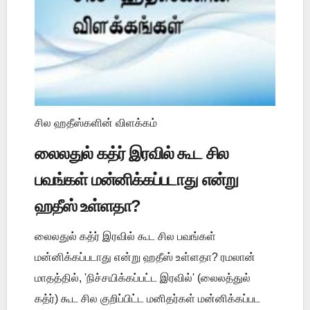
சில ஹதீஸ்களின் விளக்கம்
லைலதுல் கத்ர் இரவில் கூட சில
பவங்கள் மன்னிக்கப்படாது என்று
ஹதீஸ் உள்ளதா?
லைலதுல் கத்ர் இரவில் கூட சில பவங்கள்
மன்னிக்கப்படாது என்று ஹதீஸ் உள்ளதா? ரமலான்
மாதத்தில், 'நிச்சயிக்கப்பட்ட இரவில்' (லைலத்துல்
கத்ர்) கூட சில குறிப்பிட்ட மனிதர்கள் மன்னிக்கப்பட