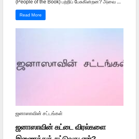
(People of the Book) பற்றிப் பேசுகின்றன? அவை ...
Read More
ஜனாஸாவின் சட்டங்கள்
ஜனாஸாவின் கட்டை விரல்களை
இணைத்துக் கட்டுவது ஏன்?