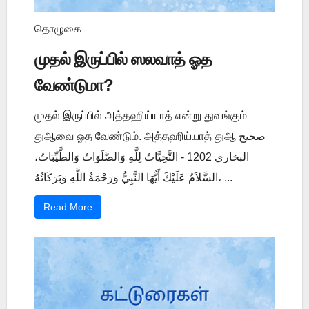
தொழுகை
முதல் இருப்பில் ஸலவாத் ஓத
வேண்டுமா?
முதல் இருப்பில் அத்தஹிய்யாத் என்று துவங்கும்
துஆவை ஓத வேண்டும். அத்தஹிய்யாத் துஆ صحيح
البخاري 1202 - التَّحِيَّاتُ لِلَّهِ وَالصَّلَوَاتُ وَالطَّيِّبَاتُ،
السَّلاَمُ عَلَيْكَ أَيُّهَا النَّبِيُّ وَرَحْمَةُ اللَّهِ وَبَرَكَاتُهُ، ...
Read More