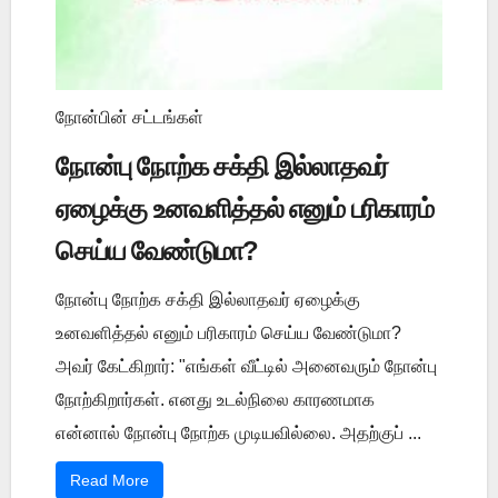
நோன்பின் சட்டங்கள்
நோன்பு நோற்க சக்தி இல்லாதவர்
ஏழைக்கு உனவளித்தல் எனும் பரிகாரம்
செய்ய வேண்டுமா?
நோன்பு நோற்க சக்தி இல்லாதவர் ஏழைக்கு
உனவளித்தல் எனும் பரிகாரம் செய்ய வேண்டுமா?
அவர் கேட்கிறார்: "எங்கள் வீட்டில் அனைவரும் நோன்பு
நோற்கிறார்கள். எனது உடல்நிலை காரணமாக
என்னால் நோன்பு நோற்க முடியவில்லை. அதற்குப் ...
Read More