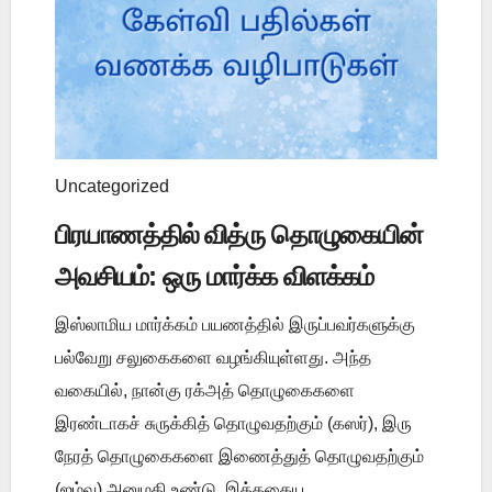
Uncategorized
பிரயாணத்தில் வித்ரு தொழுகையின்
அவசியம்: ஒரு மார்க்க விளக்கம்
இஸ்லாமிய மார்க்கம் பயணத்தில் இருப்பவர்களுக்கு
பல்வேறு சலுகைகளை வழங்கியுள்ளது. அந்த
வகையில், நான்கு ரக்அத் தொழுகைகளை
இரண்டாகச் சுருக்கித் தொழுவதற்கும் (கஸர்), இரு
நேரத் தொழுகைகளை இணைத்துத் தொழுவதற்கும்
(ஜம்வு) அனுமதி உண்டு. இத்தகைய ...