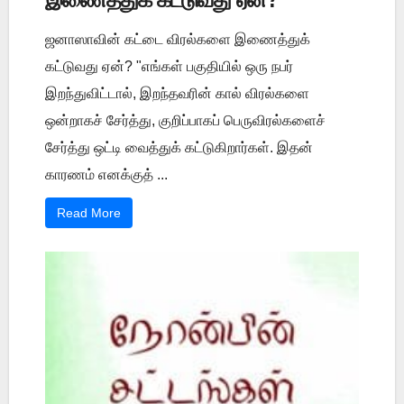
ஜனாஸாவின் கட்டை விரல்களை இணைத்துக்
கட்டுவது ஏன்? "எங்கள் பகுதியில் ஒரு நபர்
இறந்துவிட்டால், இறந்தவரின் கால் விரல்களை
ஒன்றாகச் சேர்த்து, குறிப்பாகப் பெருவிரல்களைச்
சேர்த்து ஒட்டி வைத்துக் கட்டுகிறார்கள். இதன்
காரணம் எனக்குத் ...
Read More