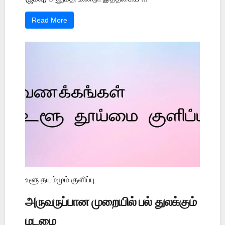
Read More
உளூ தயம்மும் குளிப்பு
அருவருப்பான முறையில் பல் துலக்கும்
மடமை