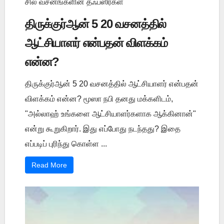
சில வசனங்களின் தஃப்ஸீர்கள்
திருக்குர்ஆன் 5 20 வசனத்தில்
ஆட்சியாளர் என்பதன் விளக்கம்
என்ன?
திருக்குர்ஆன் 5 20 வசனத்தில் ஆட்சியாளர் என்பதன்
விளக்கம் என்ன? மூஸா நபி தனது மக்களிடம்,
"அல்லாஹ் உங்களை ஆட்சியாளர்களாக ஆக்கினான்"
என்று கூறுகிறார். இது எப்போது நடந்தது? இதை
எப்படிப் புரிந்து கொள்ள ...
Read More