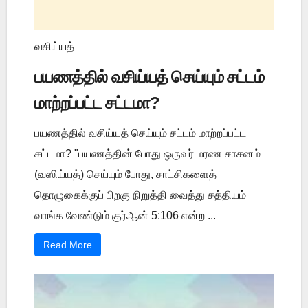
வசிய்யத்
பயணத்தில் வசிய்யத் செய்யும் சட்டம்
மாற்றப்பட்ட சட்டமா?
பயணத்தில் வசிய்யத் செய்யும் சட்டம் மாற்றப்பட்ட
சட்டமா? "பயணத்தின் போது ஒருவர் மரண சாசனம்
(வஸிய்யத்) செய்யும் போது, சாட்சிகளைத்
தொழுகைக்குப் பிறகு நிறுத்தி வைத்து சத்தியம்
வாங்க வேண்டும் குர்ஆன் 5:106 என்ற ...
Read More