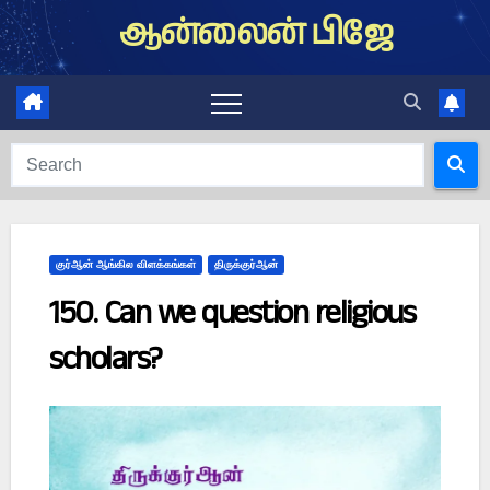
Skip
ஆன்லைன் பிஜே
to
content
குர்ஆன் ஆங்கில விளக்கங்கள்
திருக்குர்ஆன்
150. Can we question religious
scholars?