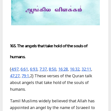
165. The angels that take hold of the souls of
humans.
(
4:97
,
6:61
,
6:93
,
7:37
,
8:50
,
16:28
,
16:32
,
32:11
,
47:27
,
79:1
,2) These verses of the Quran talk
about angels that take hold of the souls of
humans.
Tamil Muslims widely believed that Allah has
appointed an angel by the name of Israeeil to