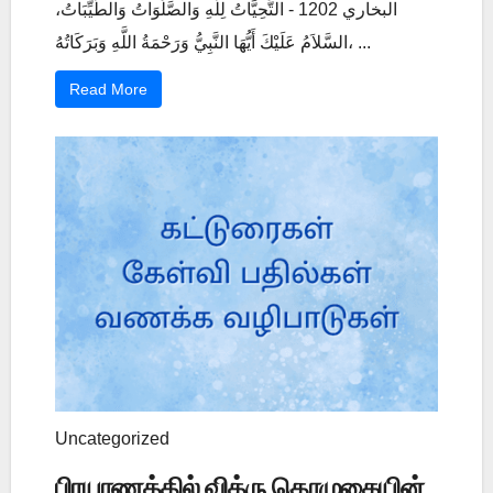
البخاري 1202 - التَّحِيَّاتُ لِلَّهِ وَالصَّلَوَاتُ وَالطَّيِّبَاتُ،
السَّلاَمُ عَلَيْكَ أَيُّهَا النَّبِيُّ وَرَحْمَةُ اللَّهِ وَبَرَكَاتُهُ، ...
Read More
Uncategorized
பிரயாணத்தில் வித்ரு தொழுகையின்