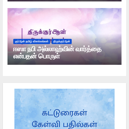
குர்ஆன் தமிழ் விளக்கங்கள்
திருக்குர்ஆன்
ஈஸா நபி அல்லாஹ்வின் வார்த்தை
என்பதன் பொருள்