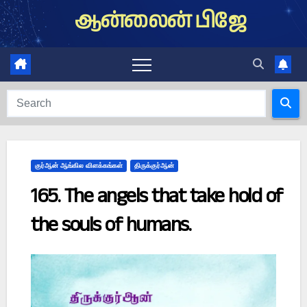
Skip
ஆன்லைன் பிஜே
to
content
குர்ஆன் ஆங்கில விளக்கங்கள்
திருக்குர்ஆன்
165. The angels that take hold of
the souls of humans.