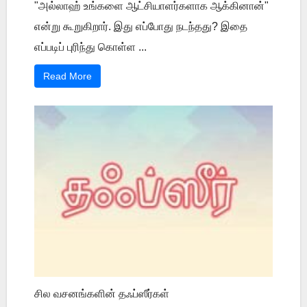
"அல்லாஹ் உங்களை ஆட்சியாளர்களாக ஆக்கினான்"
என்று கூறுகிறார். இது எப்போது நடந்தது? இதை
எப்படிப் புரிந்து கொள்ள ...
Read More
சில வசனங்களின் தஃப்ஸீர்கள்