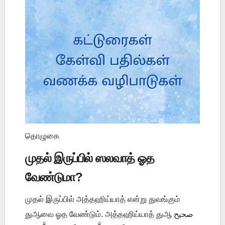
தொழுகை
முதல் இருப்பில் ஸலவாத் ஓத
வேண்டுமா?
முதல் இருப்பில் அத்தஹிய்யாத் என்று துவங்கும்
துஆவை ஓத வேண்டும். அத்தஹிய்யாத் துஆ صحيح