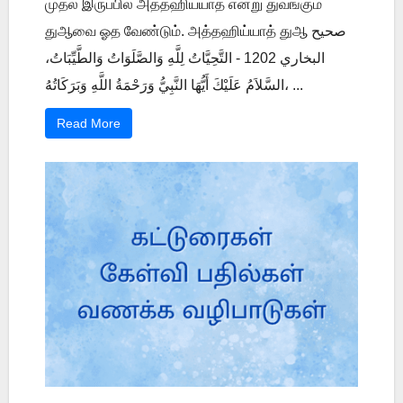
முதல் இருப்பில் அத்தஹிய்யாத் என்று துவங்கும்
துஆவை ஓத வேண்டும். அத்தஹிய்யாத் துஆ صحيح
البخاري 1202 - التَّحِيَّاتُ لِلَّهِ وَالصَّلَوَاتُ وَالطَّيِّبَاتُ،
السَّلاَمُ عَلَيْكَ أَيُّهَا النَّبِيُّ وَرَحْمَةُ اللَّهِ وَبَرَكَاتُهُ، ...
Read More