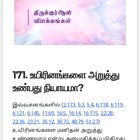
171. உயிரினங்களை அறுத்து
உண்பது நியாயமா?
இவ்வசனங்களில் (
2:173
,
5:3
,
5:4
,
6:118
,
6:119
,
6:121
,
6:145
,
11:69
,
16:5
,
16:14
,
16:115
,
22:28
,
22:36
,
23:21
,
35:12
,
36:72
,
40:79
,
51:27
)
உயிரினங்களை மனிதன் அறுத்து
உண்ணலாம் என்று அனுமதிக்கப்படுகிறது.