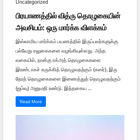
Uncategorized
பிரயாணத்தில் வித்ரு தொழுகையின்
அவசியம்: ஒரு மார்க்க விளக்கம்
இஸ்லாமிய மார்க்கம் பயணத்தில் இருப்பவர்களுக்கு
பல்வேறு சலுகைகளை வழங்கியுள்ளது. அந்த
வகையில், நான்கு ரக்அத் தொழுகைகளை
இரண்டாகச் சுருக்கித் தொழுவதற்கும் (கஸர்), இரு
நேரத் தொழுகைகளை இணைத்துத் தொழுவதற்கும்
(ஜம்வு) அனுமதி உண்டு. இத்தகைய ...
Read More