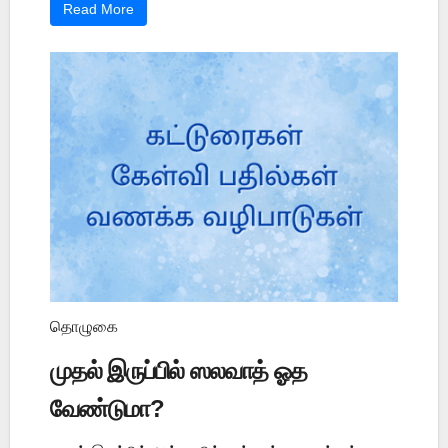
Read More
தொழுகை
முதல் இருப்பில் ஸலவாத் ஓத
வேண்டுமா?