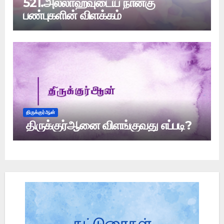
521.அல்லாஹ்வுடைய நான்கு
பண்புகளின் விளக்கம்
திருக்குர்ஆன்
திருக்குர்ஆனை விளங்குவது எப்படி?