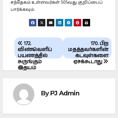
சந்தேகம் உள்ளவர்கள் 505வது குறிப்பைப்
பார்க்கவும்.
Post
172.
170. பிற
navigation
விண்வெளிப்
மதத்தவர்களின்
பயணத்தில்
கடவுள்களை
சுருங்கும்
ஏசக்கூடாது
இதயம்
By
PJ Admin