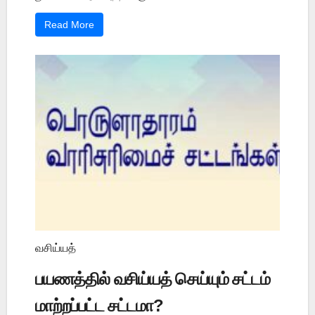
Read More
வசிய்யத்
பயணத்தில் வசிய்யத் செய்யும் சட்டம்
மாற்றப்பட்ட சட்டமா?