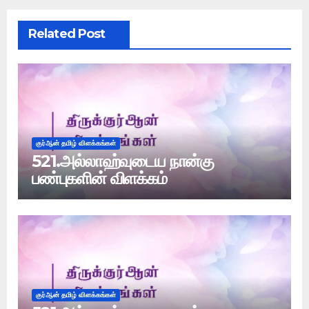
Related Post
குர்ஆன் தமிழ் விளக்கங்கள்
521.அல்லாஹ்வுடைய நான்கு
பண்புகளின் விளக்கம்
குர்ஆன் தமிழ் விளக்கங்கள்