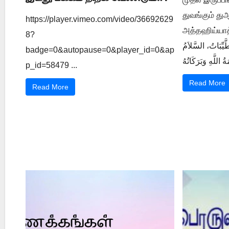
துவங்கும் த
https://player.vimeo.com/video/36692629
அத்தஹிய்யாத் துஆ ي 1202
8?
َّيِّبَاتُ، السَّلاَمُ
badge=0&autopause=0&player_id=0&ap
p_id=58479 ...
Read More
Read More