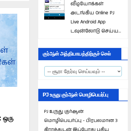
வீடியோக்கள்
அடங்கிய Online PJ
Live Android App
டவுன்லோடு செய்ய...
குர்ஆன் அத்தியாயத்திற்குச் செல்
PJ உருது குர்ஆன் மொழிபெயர்ப்பு
PJ உருது குர்ஆன்
 ஒரு
மொழிபெயர்ப்பு - பிரபலமான 3
கிராத்துடன் இப்போது புதிய