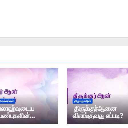
விளக்கங்கள்
திருக்குர்ஆன்
்லாஹ்வுடைய
திருக்குர்ஆனை
பண்புகளின்
விளங்குவது எப்படி?
்