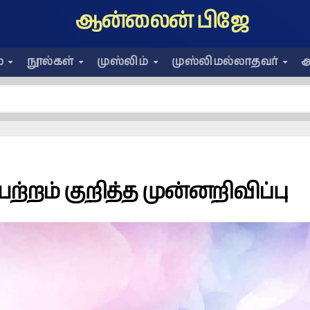
ஆன்லைன் பிஜே
ை
நூல்கள்
முஸ்லிம்
முஸ்லிமல்லாதவர்
அ
்றம் குறித்த முன்னறிவிப்பு