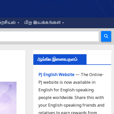
ரசியல்
பிற இயக்கங்கள்
ஆங்கில இணையதளம்
PJ English Website
— The Online-
PJ website is now available in
English for English-speaking
people worldwide. Share this with
your English-speaking friends and
relatives to earn rewards from