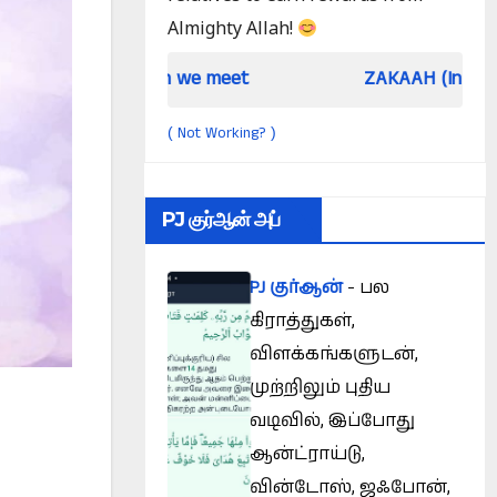
Almighty Allah!
hen we meet
ZAKAAH (In the light of Qur an 
Not Working?
(
)
PJ குர்ஆன் அப்
PJ குர்ஆன்
- பல
கிராத்துகள்,
விளக்கங்களுடன்,
முற்றிலும் புதிய
வடிவில், இப்போது
ஆன்ட்ராய்டு,
வின்டோஸ், ஜஃபோன்,