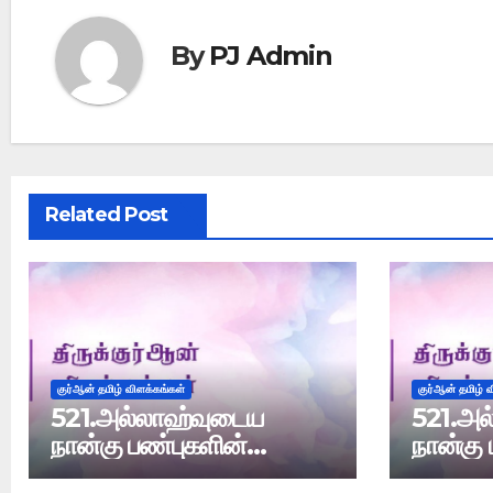
By
PJ Admin
Related Post
குர்ஆன் தமிழ் விளக்கங்கள்
குர்ஆன் தமிழ் 
521.அல்லாஹ்வுடைய
521.அல
நான்கு பண்புகளின்
நான்கு 
விளக்கம்
விளக்கம