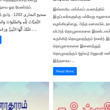
ுஆவை ஓத வேண்டும்.
இஸ்லாமிய மார்க்கம் பயணத்தில்
صحيح البخار -
இருப்பவர்களுக்கு பல்வேறு சலுக
التَّحِيَّاتُ لِلَّهِ وَالصَّلَوَاتُ وَالط
வழங்கியுள்ளது. அந்த வகையில், நா
عَلَيْكَ أَيُّهَا النَّبِيُّ وَرَحْمَةُ اللَّهِ وَبَرَكَاتُهُ، ...
ரக்அத் தொழுகைகளை இரண்டாகச
சுருக்கித் தொழுவதற்கும் (கஸர்), இ
தொழுகைகளை இணைத்துத்
தொழுவதற்கும் (ஜம்வு) அனுமதி உண்
இத்தகைய ...
Read More