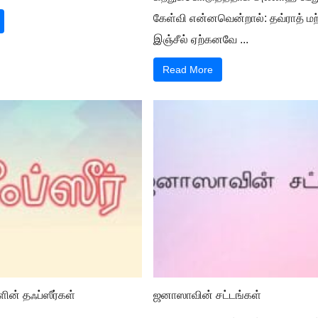
கேள்வி என்னவென்றால்: தவ்ராத் மற்
இஞ்சீல் ஏற்கனவே ...
Read More
ின் தஃப்ஸீர்கள்
ஜனாஸாவின் சட்டங்கள்