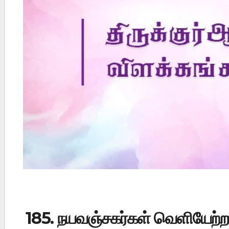
Did Jesus Resurrect on Sunday or Monday?
185. நயவஞ்சகர்கள் வெளியேற்றம்