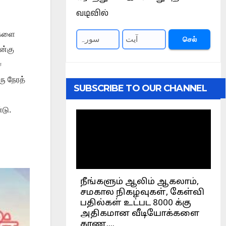
வடிவில்
ைகளை
செல்
ன்கு
்
ரு நேரத்
SUBSCRIBE TO OUR CHANNEL
டு.