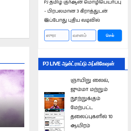
PJ தமிழ் குர்ஆன் மொழிபெயர்ப்பு
- பிரபலமான 3 கிராத்துடன்
இப்போது புதிய வடிவில்
செல்
PJ LIVE ஆன்ட்ராய்டு அப்ளிகேஷன்
ஞாயிறு லைவ்,
ஜும்மா மற்றும்
நூற்றுக்கும்
மேற்பட்ட
தலைப்புகளில் 10
ஆயிரம்