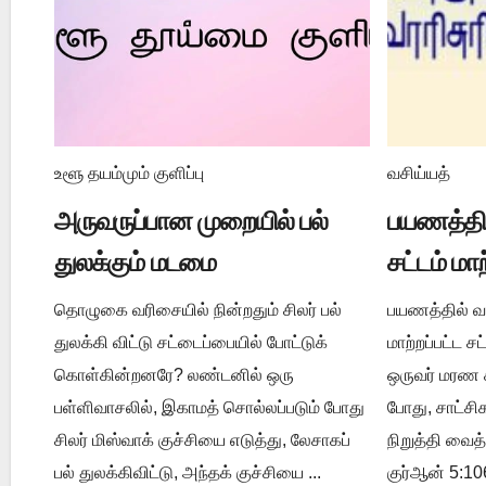
உளூ தயம்மும் குளிப்பு
வசிய்யத்
அருவருப்பான முறையில் பல்
பயணத்தில
துலக்கும் மடமை
சட்டம் மா
தொழுகை வரிசையில் நின்றதும் சிலர் பல்
பயணத்தில் வசி
துலக்கி விட்டு சட்டைப்பையில் போட்டுக்
மாற்றப்பட்ட 
கொள்கின்றனரே? லண்டனில் ஒரு
ஒருவர் மரண ச
பள்ளிவாசலில், இகாமத் சொல்லப்படும் போது
போது, சாட்ச
சிலர் மிஸ்வாக் குச்சியை எடுத்து, லேசாகப்
நிறுத்தி வைத
பல் துலக்கிவிட்டு, அந்தக் குச்சியை ...
குர்ஆன் 5:106