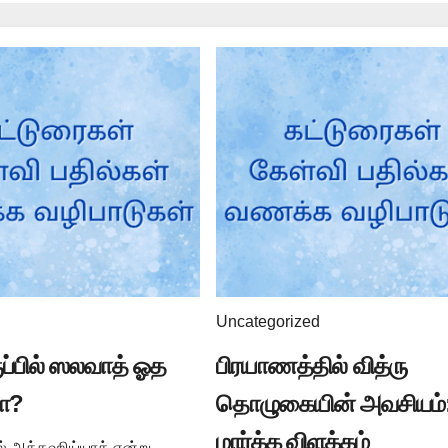
Uncategorized
ுப்பில் ஸலவாத் ஓத
பிரயாணத்தில் வித்ரு
ா?
தொழுகையின் அவசியம்:
மார்க்க விளக்கம்
ில் அத்தஹிய்யாத் என்று