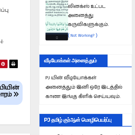
லினக்ஸ் உட்பட
ப்பு
அனைத்து
கருவிகளுக்கும்.
(
)
Not Working?
ு.
வீடியோக்கள் அனைத்தும்
PJ யின் வீடியோக்கள்
பியின்
அனைத்தும் இனி ஒரே இடத்தில்
சாரம்
காண இங்கு கிளிக் செய்யவும்.
PJ தமிழ் குர்ஆன் மொழிபெயர்ப்பு