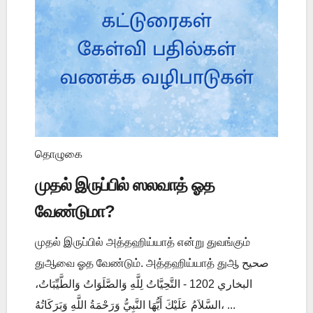
தொழுகை
முதல் இருப்பில் ஸலவாத் ஓத
வேண்டுமா?
முதல் இருப்பில் அத்தஹிய்யாத் என்று துவங்கும்
துஆவை ஓத வேண்டும். அத்தஹிய்யாத் துஆ صحيح
البخاري 1202 - التَّحِيَّاتُ لِلَّهِ وَالصَّلَوَاتُ وَالطَّيِّبَاتُ،
السَّلاَمُ عَلَيْكَ أَيُّهَا النَّبِيُّ وَرَحْمَةُ اللَّهِ وَبَرَكَاتُهُ، ...