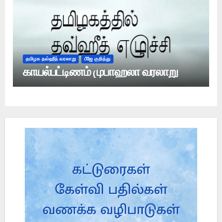
தமிழக தவ்ஹீத் வரலாறு
பீஜே குறித்து
காயல்பட்டிணம் முபாஹலா வரலாறு