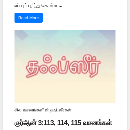
எப்படிப் புரிந்து கொள்ள ...
Read More
சில வசனங்களின் தஃப்ஸீர்கள்
குர்ஆன் 3:113, 114, 115 வசனங்கள்