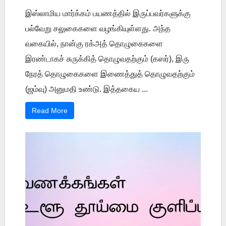
இஸ்லாமிய மார்க்கம் பயணத்தில் இருப்பவர்களுக்கு
பல்வேறு சலுகைகளை வழங்கியுள்ளது. அந்த
வகையில், நான்கு ரக்அத் தொழுகைகளை
இரண்டாகச் சுருக்கித் தொழுவதற்கும் (கஸர்), இரு
நேரத் தொழுகைகளை இணைத்துத் தொழுவதற்கும்
(ஜம்வு) அனுமதி உண்டு. இத்தகைய ...
Read More