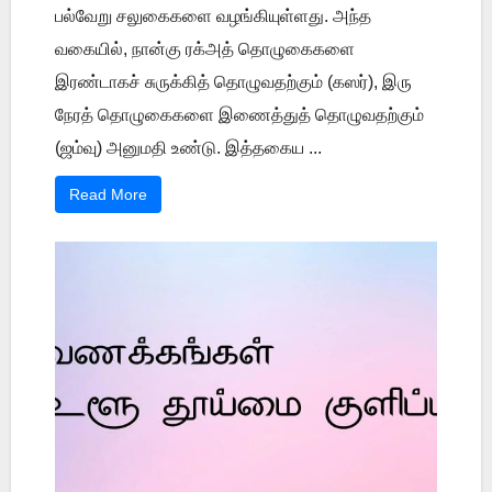
பல்வேறு சலுகைகளை வழங்கியுள்ளது. அந்த
வகையில், நான்கு ரக்அத் தொழுகைகளை
இரண்டாகச் சுருக்கித் தொழுவதற்கும் (கஸர்), இரு
நேரத் தொழுகைகளை இணைத்துத் தொழுவதற்கும்
(ஜம்வு) அனுமதி உண்டு. இத்தகைய ...
Read More