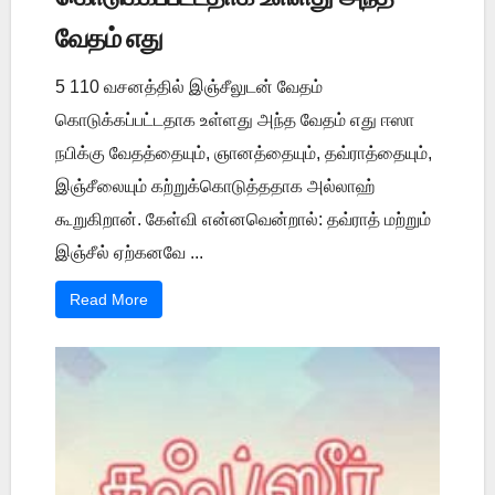
வேதம் எது
5 110 வசனத்தில் இஞ்சீலுடன் வேதம்
கொடுக்கப்பட்டதாக உள்ளது அந்த வேதம் எது ஈஸா
நபிக்கு வேதத்தையும், ஞானத்தையும், தவ்ராத்தையும்,
இஞ்சீலையும் கற்றுக்கொடுத்ததாக அல்லாஹ்
கூறுகிறான். கேள்வி என்னவென்றால்: தவ்ராத் மற்றும்
இஞ்சீல் ஏற்கனவே ...
Read More