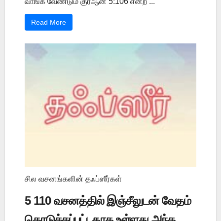
வாங்க வேண்டும் குர்ஆன் 5:106 என்ற ...
Read More
சில வசனங்களின் தஃப்ஸீர்கள்
5 110 வசனத்தில் இஞ்சீலுடன் வேதம்
கொடுக்கப்பட்டதாக உள்ளது அந்த