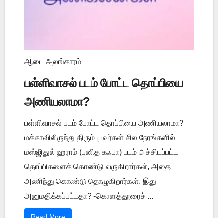
ஆடை அலங்காரம்
பள்ளிவாசல் படம் போட்ட தொப்பியை
அணியலாமா?
பள்ளிவாசல் படம் போட்ட தொப்பியை அணியலாமா?
மக்காவிலிருந்து திரும்புபவர்கள் சில நேரங்களில்
மஸ்ஜிதுல் ஹராம் (புனித கஃபா) படம் அச்சிடப்பட்ட
தொப்பிகளைக் கொண்டு வருகிறார்கள், அதை
அணிந்து கொண்டு தொழுகிறார்கள். இது
அனுமதிக்கப்பட்டதா? -கொளத்தூரைச் ...
Read More