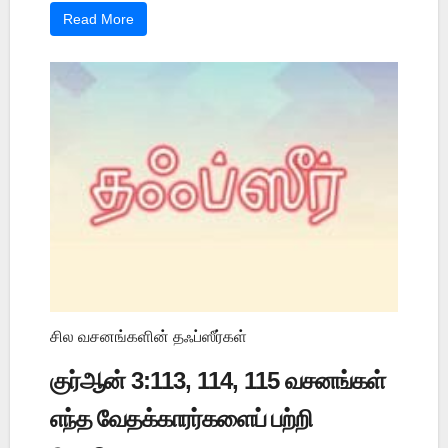
Read More
சில வசனங்களின் தஃப்ஸீர்கள்
குர்ஆன் 3:113, 114, 115 வசனங்கள்
எந்த வேதக்காரர்களைப் பற்றி