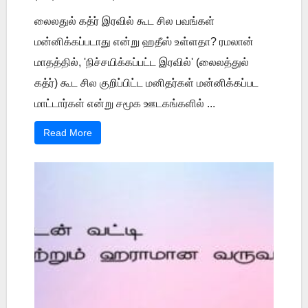
லைலதுல் கத்ர் இரவில் கூட சில பவங்கள்
மன்னிக்கப்படாது என்று ஹதீஸ் உள்ளதா? ரமலான்
மாதத்தில், 'நிச்சயிக்கப்பட்ட இரவில்' (லைலத்துல்
கத்ர்) கூட சில குறிப்பிட்ட மனிதர்கள் மன்னிக்கப்பட
மாட்டார்கள் என்று சமூக ஊடகங்களில் ...
Read More