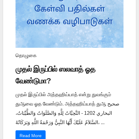
தொழுகை
முதல் இருப்பில் ஸலவாத் ஓத
வேண்டுமா?
முதல் இருப்பில் அத்தஹிய்யாத் என்று துவங்கும்
துஆவை ஓத வேண்டும். அத்தஹிய்யாத் துஆ صحيح
البخاري 1202 - التَّحِيَّاتُ لِلَّهِ وَالصَّلَوَاتُ وَالطَّيِّبَاتُ،
السَّلاَمُ عَلَيْكَ أَيُّهَا النَّبِيُّ وَرَحْمَةُ اللَّهِ وَبَرَكَاتُهُ، ...
Read More