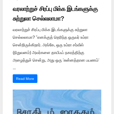
வரலாற்றுச் சிரப்பு மிக்க இடங்களுக்கு
சுற்றுலா செல்லலாமா?
வரலாற்றுச் சிரப்பு மிக்க இடங்களுக்கு சுற்றுலா
செல்லலாமா? "எனக்குத் தெரிந்த ஒருவர் உம்ரா
சென்றிருக்கிறார். அங்கே, ஒரு உம்ரா சர்வீஸ்
(நிறுவனம்) அவர்களை தாயிஃப் நகரத்திற்கு
அழைத்துச் சென்று, அது ஒரு 'சுன்னத்தான பயணம்'
...
Read More