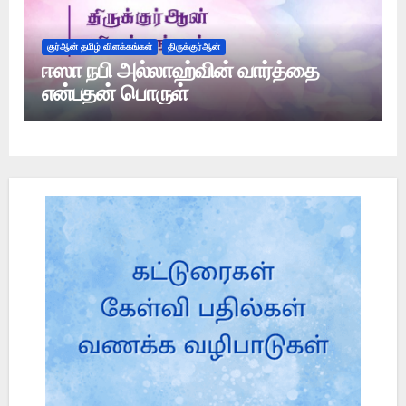
குர்ஆன் தமிழ் விளக்கங்கள்
திருக்குர்ஆன்
ஈஸா நபி அல்லாஹ்வின் வார்த்தை
என்பதன் பொருள்