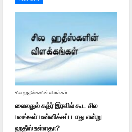
சில ஹதீஸ்களின் விளக்கம்
லைலதுல் கத்ர் இரவில் கூட சில
பவங்கள் மன்னிக்கப்படாது என்று
ஹதீஸ் உள்ளதா?