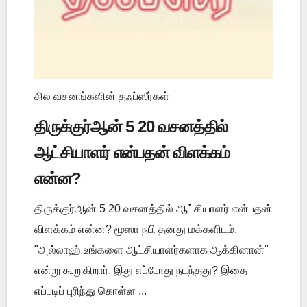
சில வசனங்களின் தஃப்ஸீர்கள்
திருக்குர்ஆன் 5 20 வசனத்தில்
ஆட்சியாளர் என்பதன் விளக்கம்
என்ன?
திருக்குர்ஆன் 5 20 வசனத்தில் ஆட்சியாளர் என்பதன்
விளக்கம் என்ன? மூஸா நபி தனது மக்களிடம்,
"அல்லாஹ் உங்களை ஆட்சியாளர்களாக ஆக்கினான்"
என்று கூறுகிறார். இது எப்போது நடந்தது? இதை
எப்படிப் புரிந்து கொள்ள ...