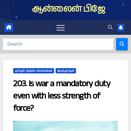
Skip
ஆன்லைன் பிஜே
to
content
குர்ஆன் ஆங்கில விளக்கங்கள்
திருக்குர்ஆன்
203. Is war a mandatory duty
even with less strength of
force?