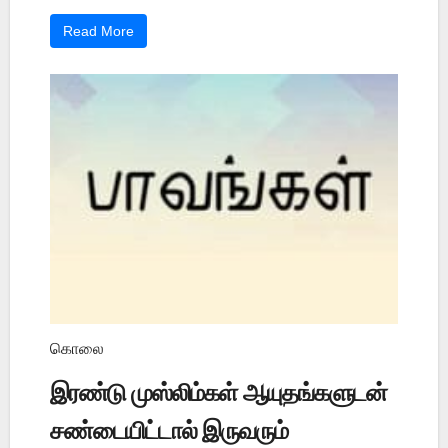
Read More
கொலை
இரண்டு முஸ்லிம்கள் ஆயுதங்களுடன்
சண்டையிட்டால் இருவரும்