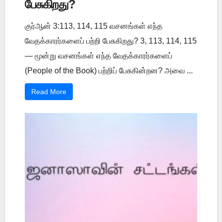
பேசுகிறது?
குர்ஆன் 3:113, 114, 115 வசனங்கள் எந்த
வேதக்காரர்களைப் பற்றி பேசுகிறது? 3, 113, 114, 115
— மூன்று வசனங்கள் எந்த வேதக்காரர்களைப்
(People of the Book) பற்றிப் பேசுகின்றன? அவை ...
Read More